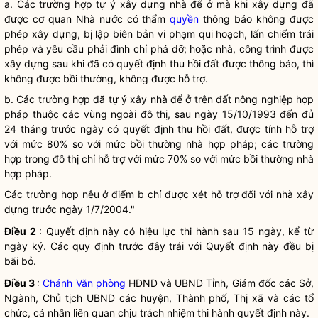
a. Các trường hợp tự ý xây dựng nhà để ở mà khi xây dựng đã
được cơ quan Nhà nước có thẩm
quyền
thông báo không được
phép xây dựng, bị lập biên bản vi phạm qui hoạch, lấn chiếm trái
phép và yêu cầu phải đình chỉ phá dỡ; hoặc nhà, công trình được
xây dựng sau khi đã có quyết định thu hồi đất được thông báo, thì
không được bồi thường, không được hỗ trợ.
b. Các trường hợp đã tự ý xây nhà để ở trên đất nông nghiệp
hợp
pháp
thuộc các vùng ngoài đô thị, sau ngày 15/10/1993 đến đủ
24 tháng trước ngày có quyết định thu hồi đất, được tính hỗ trợ
với mức 80% so với mức bồi thường nhà
hợp pháp
; các trường
hợp trong đô thị chỉ hỗ trợ với mức 70% so với mức bồi thường nhà
hợp pháp
.
Các trường hợp nêu ở điểm b chỉ được xét hỗ trợ đối với nhà xây
dựng trước ngày 1/7/2004."
Điều 2
: Quyết định này có hiệu lực thi hành sau 15 ngày, kể từ
ngày ký. Các quy định trước đây trái với Quyết định này đều bị
bãi bỏ.
Điều 3
:
Chánh Văn phòng
HĐND và UBND Tỉnh, Giám đốc các Sở,
Ngành, Chủ tịch UBND các huyện, Thành phố, Thị xã và các tổ
chức, cá nhân liên quan chịu trách nhiệm thi hành quyết định này.