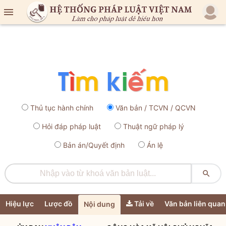

Thủ tục hành chính
Văn bản / TCVN / QCVN
Hỏi đáp pháp luật
Thuật ngữ pháp lý
Bản án/Quyết định
Án lệ

Hiệu lực
Lược đồ
Tải về
Văn bản liên quan
Nội dung