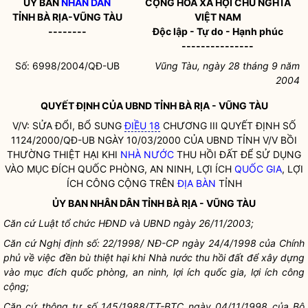
ỦY BAN
NHÂN DÂN
CỘNG HÒA XÃ HỘI CHỦ NGHĨA
TỈNH BÀ RỊA-VŨNG TÀU
VIỆT NAM
--------
Độc lập - Tự do - Hạnh phúc
---------------
Số: 6998/2004/QĐ-UB
Vũng Tàu, ngày 28 tháng 9 năm
2004
QUYẾT ĐỊNH
CỦA UBND TỈNH BÀ RỊA - VŨNG TÀU
V/V: SỬA ĐỔI, BỔ SUNG
ĐIỀU 18
CHƯƠNG III QUYẾT ĐỊNH SỐ
1124/2000/QĐ-UB NGÀY 10/03/2000 CỦA UBND TỈNH V/V BỒI
THƯỜNG THIỆT HẠI KHI
NHÀ NƯỚC
THU HỒI ĐẤT ĐỂ SỬ DỤNG
VÀO MỤC ĐÍCH QUỐC PHÒNG, AN NINH, LỢI ÍCH
QUỐC GIA
, LỢI
ÍCH CÔNG CỘNG TRÊN
ĐỊA BÀN
TỈNH
ỦY BAN
NHÂN DÂN
TỈNH BÀ RỊA - VŨNG TÀU
Căn cứ Luật tổ chức HĐND và UBND ngày 26/11/2003;
Căn cứ Nghị định số: 22/1998/ NĐ-CP ngày 24/4/1998 của Chính
phủ về việc đền bù thiệt hại khi
Nhà nước
thu hồi đất để xây dựng
vào mục đích quốc phòng, an ninh, lợi ích
quốc gia
, lợi ích công
cộng;
Căn cứ thông tư số 145/1988/TT-BTC ngày 04/11/1998 của Bộ