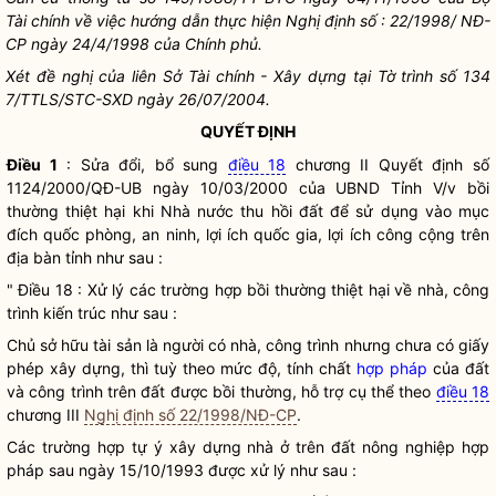
Tài chính về việc hướng dẫn thực hiện Nghị định số : 22/1998/ NĐ-
CP ngày 24/4/1998 của Chính phủ.
Xét đề nghị của liên Sở Tài chính - Xây dựng tại Tờ trình số 134
7/TTLS/STC-SXD ngày 26/07/2004.
QUYẾT ĐỊNH
Điều 1
: Sửa đổi, bổ sung
điều 18
chương II Quyết định số
1124/2000/QĐ-UB ngày 10/03/2000 của UBND Tỉnh V/v bồi
thường thiệt hại khi
Nhà nước
thu hồi đất để sử dụng vào mục
đích quốc phòng, an ninh, lợi ích
quốc gia
, lợi ích công cộng trên
địa bàn
tỉnh như sau :
" Điều 18 : Xử lý các trường hợp bồi thường thiệt hại về nhà, công
trình kiến trúc như sau :
Chủ sở hữu tài sản là người có nhà, công trình nhưng chưa có giấy
phép xây dựng, thì tuỳ theo mức độ, tính chất
hợp pháp
của đất
và công trình trên đất được bồi thường, hỗ trợ cụ thể theo
điều 18
chương III
Nghị định số 22/1998/NĐ-CP
.
Các trường hợp tự ý xây dựng nhà ở trên đất nông nghiệp
hợp
pháp
sau ngày 15/10/1993 được xử lý như sau :