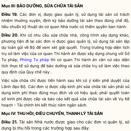
Mục III: BẢO DƯỠNG, SỬA CHỮA TÀI SẢN
Điều 19.
Các đơn vị, được giao quản lý, sử dụng tài sản có trách
nhiệm thường xuyên, định kỳ bảo dưỡng tài sản theo đúng chế độ,
tiêu chuẩn kỹ thuật do cơ quan Nhà nước có thẩm
quyền
ban hành.
Điều 20.
Khi có nhu cầu sửa chữa nhà, công trình xây dựng khác,
phương tiện đi lại các đơn vị được giao quản lý, sử dụng tài sản lập
dự toán gửi về Bộ để xem xét giải quyết. Trong trường hợp diện tích
trụ sở làm việc của cơ quan Thi hành án được xây dựng chung với Sở
Tư pháp,
Phòng Tư pháp
thì cơ quan Thi hành án căn cứ vào diện
tích thực tế sử dụng để bảo dưỡng và sửa chữa trụ sở làm việc theo
quy định của
Quy chế
này .
Việc sửa chữa chỉ được tiến hành sau khi có ý kiến phê duyệt của
Lãnh đạo Bộ. Các đơn vị được cấp kinh phí sửa chữa tài sản phải sử
dụng kinh phí theo đúng mục đích và có hiệu quả; phải quyết toán
số kinh phí được cấp và báo cáo kết quả sửa chữa tài sản về Vụ Kế
hoạch - Tài chính khi kết thúc năm ngân sách.
Mục IV: THU HỒI, ĐIỀU CHUYỂN, THANH LÝ TÀI SẢN
Điều 21.
Tài sản
Nhà nước
được giao cho các đơn vị quản lý, sử
dụng bị thu hồi trong các trường hợp sau đây: