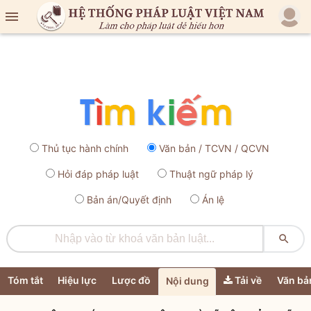

Thủ tục hành chính
Văn bản / TCVN / QCVN
Hỏi đáp pháp luật
Thuật ngữ pháp lý
Bản án/Quyết định
Án lệ

Tóm tắt
Hiệu lực
Lược đồ
Tải về
Văn bả
Nội dung