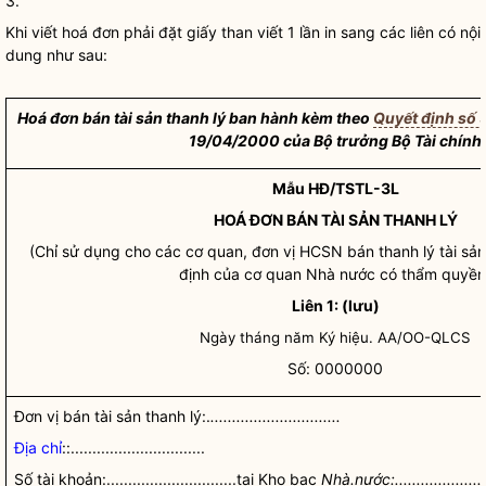
3.
Khi viết hoá đơn phải đặt giấy than viết 1 lần in sang các liên có nội
dung như sau:
Hoá đơn bán tài sản thanh lý ban hành kèm theo
Quyết định số
19/04/2000 của
Bộ trưởng
Bộ Tài chính
Mẫu HĐ/TSTL-3L
HOÁ ĐƠN BÁN TÀI SẢN THANH LÝ
(Chỉ sử dụng cho các cơ quan, đơn vị HCSN bán thanh lý tài sả
định của cơ quan
Nhà nước
có thẩm
quyền
Liên 1: (lưu)
Ngày tháng năm Ký hiệu. AA/OO-QLCS
Số: 0000000
Đơn vị bán tài sản thanh lý:.
..............................
Địa chỉ
::...............................
Số tài khoản:..............................tại Kho bạc
Nhà.nước:.......................