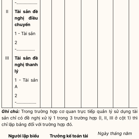
-.
................
II
Tài sản đề
nghị điều
chuyển
1 - Tài sản
2
-.
..............
III
Tài sản đề
nghị thanh
lý
1 - Tài sản
A
2
-................
Ghi chú:
Trong trường hợp cơ quan trực tiếp quản lý sử dụng tài
sản chỉ có đề nghị xử lý 1 trong 3 trường hợp (I, II, III ở cột 1) thì
chỉ lập bảng đối với trường hợp đó.
Ngày tháng năm
Người lập biểu
Trưởng kế toán tài