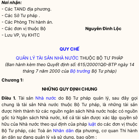
Nơi nhận:
- Các TAND địa phương.
- Các Sở Tư pháp .
- Các Phòng Thi hành án.
- Các đơn vị thuộc Bộ
Nguyễn Đình Lộc
- Lưu VP, Vụ KHTC
QUY CHẾ
QUẢN LÝ TÀI SẢN
NHÀ NƯỚC
THUỘC BỘ TƯ PHÁP
(Ban hành kèm theo Quyết định số: 615/20001QĐ-BTP ngày 14
tháng 7 năm 2000 của
Bộ trưởng
Bộ Tư pháp)
Chương 1:
NHỮNG QUY ĐỊNH CHUNG
Điều 1.
Tài sản
Nhà nước
do Bộ Tư pháp quản lý, sau đây gọi
chung là tài sản
Nhà nước
thuộc Bộ Tư pháp, là những tài sản
được hình thành từ các nguồn ngân sách
Nhà nước
hoặc có nguồn
gốc từ Ngân sách
Nhà nước
, kể cả tài sản được xác lập quyền sở
hữu của
Nhà nước
theo qui định của pháp
luật
do các đơn vị thuộc
Bộ Tư pháp, các Toà án
Nhân dân
địa phương, cơ quan Thi hành
án dân sự đang quản lý và sử dụng, bao gồm :