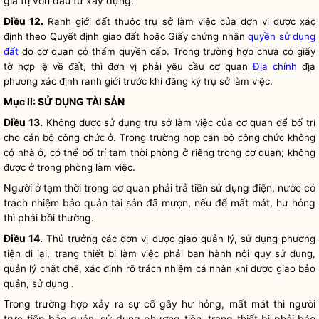
giá trị vốn đầu tư xây dựng.
Điều 12.
Ranh giới đất thuộc trụ sở làm việc của đơn vị được xác
định theo Quyết định giao đất hoặc Giấy chứng nhận
quyền sử dụng
đất
do cơ quan có thẩm quyền cấp. Trong trường hợp chưa có giấy
tờ hợp lệ về đất, thì đơn vị phải yêu cầu cơ quan
Địa chính
địa
phương xác định ranh giới trước khi đăng ký trụ sở làm việc.
Mục II: SỬ DỤNG TÀI SẢN
Điều 13.
Không được sử dụng trụ sở làm việc của cơ quan để bố trí
cho cán bộ công chức ở. Trong trường hợp cán bộ công chức không
có nhà ở, có thể bố trí tạm thời phòng ở riêng trong cơ quan; không
được ở trong phòng làm việc.
Người ở tạm thời trong cơ quan phải trả tiền sử dụng điện, nước có
trách nhiệm bảo quản tài sản đã mượn, nếu để mất mát, hư hỏng
thì phải bồi thường.
Điều 14.
Thủ trưởng các đơn vị được giao quản lý, sử dụng phương
tiện đi lại, trang thiết bị làm việc phải ban hành nội quy sử dụng,
quản lý chặt chẽ, xác định rõ trách nhiệm cá nhân khi được giao bảo
quản, sử dụng .
Trong trường hợp xảy ra sự cố gây hư hỏng, mất mát thì người
trực tiếp bảo quản, sử dụng phương tiện, trang thiết bị phải báo