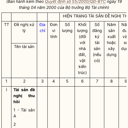
(Ban hành kèm theo
Quyết định số 55/2000/QĐ-BTC
ngày 19
tháng 04 năm 2000 của
Bộ trưởng
Bộ Tài chính)
HIỆN TRẠNG TÀI SẢN ĐỀ NGHỊ T
TT
Đề nghị xử
Địa
Đơn
Số
Khối
Số
Năm
Nă
lý
chỉ
vi
lượng
lượng
đăng
sản
đư
tính
(đối
ký
xuất
và
với
tài
hoặc
s
Tên tài sản
nhà
sản
xây
dụ
đất,
(nếu
dựng
vật
có)
kiến
trúc)
1
2
3
4
5
6
7
8
9
I
Tài sản đề
nghị thu
hồi
1 - Tài sản
A
2