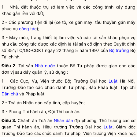
1 - Nhà, đất thuộc trụ sở làm việc và các công trình xây dựng
khác gắn liền với đất;
2 - Các phương tiện đi lại (xe tô, xe gắn máy, tàu thuyền gắn máy
phục vụ
công tác
);
3 - Máy móc, trang thiết bị làm việc và các tài sản khác phục vụ
nhu cầu
công tác
được xác định là tài sản cố định theo Quyết định
số 351/TC/QĐ-CĐKT ngày 22 tháng 5 năm 1997 của
Bộ trưởng
Bộ
Tài chính.
Điều 2.
Tài sản
Nhà nước
thuộc Bộ Tư pháp được giao cho các
đơn vị sau đây quản lý, sử dụng :
1 - Các Cục, Vụ, Viện thuộc Bộ; Trường Đại học
Luật
Hà Nội,
Trường Đào tạo các chức danh Tư pháp, Báo Pháp
luật
, Tạp chí
Dân chủ
và Pháp
luật
;
2 - Toà án Nhân dán cấp tỉnh, cấp huyện;
3 - Phòng Thi hành án, Đội Thi hành án.
Điều 3.
Chánh án Toà án
Nhân dân
địa phương, Thủ trưởng các cơ
quan Thi hành án, Hiệu trưởng Trường Đại học
Luật
, Giám đốc
Trường Đào tạo các chức danh Tư pháp, Viện trưởng Viện khoa học