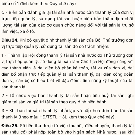
biểu số 1 đính kèm theo
Quy chế
này)
c - Biên bản đánh giá lại tài sản
nhà nước
cần thanh lý của đơn vị
trực tiếp quản lý, sử dụng tài sản hoặc biên bản thẩm định chất
lượng tài sản của các cơ quan chức năng đối với tài sản là trụ sở
làm việc, xe ô tô.
Điều 24.
Khi có quyết định thanh lý tài sản của Bộ, Thủ trưởng đơn
vị trực tiếp quản lý, sử dụng tài sản đó có trách nhiệm:
1 - Thành lập Hội đồng thanh lý tài sản
nhà nước
do Thủ trưởng đơn
vị trực tiếp quản lý, sử dụng tài sản làm Chủ tịch Hội đồng cùng với
các thành viên là đại diện bộ phận kế toán, tài vụ của đơn vị, đại
diện bố phận trực tiếp
quản lý tài sản
thanh lý, đại diện công đoàn
đơn vị, cán bộ có hiểu biết về đặc điểm, tính năng kỹ thuật của tài
sản thanh lý.
2 - Tổ chức việc bán thanh lý tài sản hoặc tiêu huỷ tài sản, ghi
giảm tài sản và giá trị tài sản theo quy định hiện hành.
3 - Khi bán tài sản thanh lý phải lập và cấp hoá đơn bán tài sản
thanh lý (theo mẫu HĐ/TSTL – 3L kèm theo
Quy chế
này).
Điều 25.
Số tiền thu được từ việc thu hồi, điều chuyển, thanh lý tài
sản (nếu có) phải nộp toàn bộ vào Ngân sách
Nhà nước
, sau khi