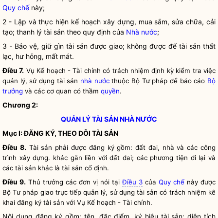
Quy chế
này;
2 - Lập và thực hiện kế hoạch xây dựng, mua sắm, sửa chữa, cải
tạo; thanh lý tài sản theo quy định của
Nhà nước
;
3 - Bảo vệ, giữ gìn tài sản được giao; không được để tài sản thất
lạc, hư hỏng, mất mát.
Điều 7.
Vụ Kế hoạch - Tài chính có trách nhiệm định kỳ kiểm tra việc
quản lý, sử dụng tài sản
nhà nước
thuộc Bộ Tư pháp để báo cáo
Bộ
trưởng
và các cơ quan có thầm
quyền
.
Chương 2:
QUẢN LÝ TÀI SẢN
NHÀ NƯỚC
Mục I: ĐĂNG KÝ, THEO DÕI TÀI SẢN
Điều 8.
Tài sản phải được đăng ký gồm: đất đai, nhà và các công
trình xây dựng. khác gắn liền với đất đai; các phương tiện đi lại và
các tài sản khác là tài sản cố định.
Điều 9.
Thủ trưởng các đơn vị nói tại
Điều 3
của
Quy chế
này được
Bộ Tư pháp giao trực tiếp quản lý, sử dụng tài sản có trách nhiệm kê
khai đăng ký tài sản với Vụ Kế hoạch - Tài chính.
Nội dung đăng ký gồm: tên, đặc điểm, ký hiệu tài sản; diện tích