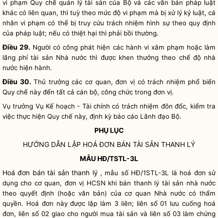
vi phạm
Quy chế
quản lý tài sản
của Bộ và các văn bản pháp
luật
khác có liên quan, thì tuỳ theo mức độ vi phạm mà bị xử lý kỷ
luật
, cá
nhân vi phạm có thể bị truy cứu trách nhiệm hình sự theo quy định
của pháp
luật
; nếu có thiệt hại thì phải bồi thường.
Điều 29.
Người có công phát hiện các hành vi xâm phạm hoặc làm
lãng phí tài sản
Nhà nước
thì được khen thưởng theo chế độ
nhà
nước
hiện hành.
Điều 30.
Thủ trưởng các cơ quan, đơn vị có trách nhiệm phổ biến
Quy chế
này đến tất cả cán bộ, công chức trong đơn vị.
Vụ trưởng Vụ Kế hoạch - Tài chính có trách nhiệm đôn đốc, kiểm tra
việc thực hiện
Quy chế
này, định kỳ báo cáo Lãnh đạo Bộ.
PHỤ LỤC
HƯỚNG DẪN LẬP HOÁ ĐƠN BÁN TÀI SẢN THANH LÝ
MẪU HĐ/TSTL-3L
Hoá đơn bán tài sản thanh lý
, mẫu số HĐ/1STL-3L là hoá đơn sử
dụng cho cơ quan, đơn vị HCSN khi bán thanh lý tài sản
nhà nước
theo quyết định (hoặc văn bản) của cơ quan
Nhà nước
có thẩm
quyền
. Hoá đơn này được lập làm 3 liên; liên số 01 lưu cuống hoá
đơn, liên số 02 giao cho người mua tài sản và liên số 03 làm chứng