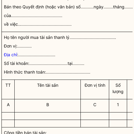
Bán theo Quyết định (hoặc văn bản) số...........ngày........tháng..........năm.
của
...........................................
về việc..
...........................................
Họ tên người mua tài sản thanh lý.......................................
Đơn vị:............
Địa chỉ
:...............................
Số tài khoản:................................tại..........
Hình thức thanh toán:.....................................
TT
Tên tài sản
Đơn vị tính
Số
lượng
A
B
C
1
Cộng tiền bán tài sản: