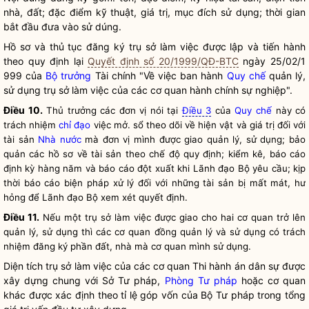
nhà, đất; đặc điểm kỹ thuật, giá trị, mục đích sử dụng; thời gian
bắt đầu đưa vào sử dúng.
Hồ sơ và thủ tục đăng ký trụ sở làm việc được lập và tiến hành
theo quy định lại
Quyết định số 20/1999/QĐ-BTC
ngày 25/02/1
999 của
Bộ trưởng
Tài chính "Về việc ban hành
Quy chế
quản lý,
sử dụng trụ sở làm việc của các cơ quan hành chính sự nghiệp".
Điều 10.
Thủ trưởng các đơn vị nói tại
Điều 3
của
Quy chế
này có
trách nhiệm
chỉ đạo
việc mở. sổ theo dõi về hiện vật và giá trị đối với
tài sản
Nhà nước
mà đơn vị mình được giao quản lý, sử dụng; bảo
quản các hồ sơ về tài sản theo chế độ quy định; kiểm kê, báo cáo
định kỳ hàng năm và báo cáo đột xuất khi Lãnh đạo Bộ yêu cầu; kịp
thời báo cáo biện pháp xử lý đối với những tài sản bị mất mát, hư
hỏng để Lãnh đạo Bộ xem xét quyết định.
Điều 11.
Nếu một trụ sở làm việc được giao cho hai cơ quan trở lên
quản lý, sử dụng thì các cơ quan đồng quản lý và sử dụng có trách
nhiệm đăng ký phần đất, nhà mà cơ quan mình sử dụng.
Diện tích trụ sở làm việc của các cơ quan Thi hành án dân sự được
xây dựng chung với Sở Tư pháp,
Phòng Tư pháp
hoặc cơ quan
khác được xác định theo tỉ lệ góp vốn của Bộ Tư pháp trong tổng