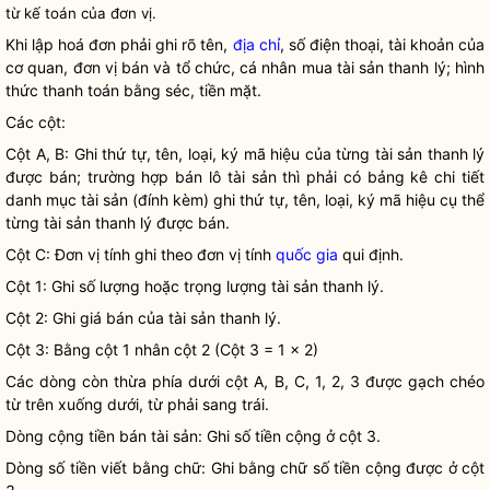
từ kế toán của đơn vị.
Khi lập hoá đơn phải ghi rõ tên,
địa chỉ
, số điện thoại, tài khoản của
cơ quan, đơn vị bán và tổ chức, cá nhân mua tài sản thanh lý; hình
thức thanh toán bằng séc, tiền mặt.
Các cột:
Cột A, B: Ghi thứ tự, tên, loại, ký mã hiệu của từng tài sản thanh lý
được bán; trường hợp bán lô tài sản thì phải có bảng kê chi tiết
danh mục tài sản (đính kèm) ghi thứ tự, tên, loại, ký mã hiệu cụ thể
từng tài sản thanh lý được bán.
Cột C: Đơn vị tính ghi theo đơn vị tính
quốc gia
qui định.
Cột 1: Ghi số lượng hoặc trọng lượng tài sản thanh lý.
Cột 2: Ghi giá bán của tài sản thanh lý.
Cột 3: Bằng cột 1 nhân cột 2 (Cột 3 = 1 x 2)
Các dòng còn thừa phía dưới cột A, B, C, 1, 2, 3 được gạch chéo
từ trên xuống dưới, từ phải sang trái.
Dòng cộng tiền bán tài sản: Ghi số tiền cộng ở cột 3.
Dòng số tiền viết bằng chữ: Ghi bằng chữ số tiền cộng được ở cột