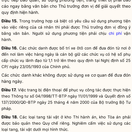
cáo ngay bằng văn bản cho Thủ trưởng đơn vị để giải quyết theo
quy định hiện hành.
Điều 15.
Trong trường hợp cá biệt có yêu cầu sử dụng phương tiện
vào việc riêng của cá nhân thì phải được Thủ trưởng đơn vị đồng ý
bằng văn bản. Người sử dụng phương tiện phải chịu
chi phí
vận
hành.
Điều 16.
Các chức danh được bố trí xe ôtô con để đưa đón từ nơi ở
đến nơi làm việc hàng ngày là cán bộ giữ các chức vụ có hệ số phụ
cấp chức vụ lãnh đạo từ 1,1 trở lên theo quy định tại Nghị định số 25
CP/ ngày 23/05/1993 của Chính phủ.
Các chức danh khác không được sử dụng xe cơ quan để đưa đón
hàng ngày.
Điều 17.
Việc trang bị điện thoại để phục vụ
công tác
được thực hiện
theo Thông tư số 04/1998/TT-BTP ngày 11/01/1999 và Quyết định số
137/2000/QĐ-BTP ngày 25 tháng 4 năm 2000 của
Bộ trưởng
Bộ Tư
pháp.
Điều 18.
Các loại tang tài vật ở kho Thi hành án, kho Tòa án phải
được bảo quản theo
Quy chế
riêng. Nghiêm cấm việc sử dụng các
loại tang, tài vật dưới mọi hình thức.