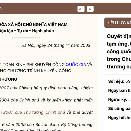
n
+
-
A
A
HIỆU LỰC V
ÒA XÃ HỘI CHỦ NGHĨA VIỆT NAM
Độc lập – Tự do – Hạnh phúc
Quyết đị
--------------
tạm ứng, 
Hà Nội, ngày 24 tháng 11 năm 2009
công quốc
trong Ch
T TOÁN KINH PHÍ KHUYẾN CÔNG
QUỐC GIA
VÀ
thương b
RONG CHƯƠNG TRÌNH KHUYẾN CÔNG
 THƯƠNG
Số hiệu:
59
 2007
của Chính phủ quy định chức năng, nhiệm
Ngày ban h
Người ký:
L
004 của Chính phủ về khuyến khích phát triển
Số công bá
m 2007 của Thủ tướng Chính phủ
về phê duyệt
Ngày hết hi
g 6 năm 2009 của Bộ Tài chính, Bộ Công thương
ối với Chương trình khuyến công;