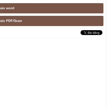
 bản word
e bản PDF/Scan