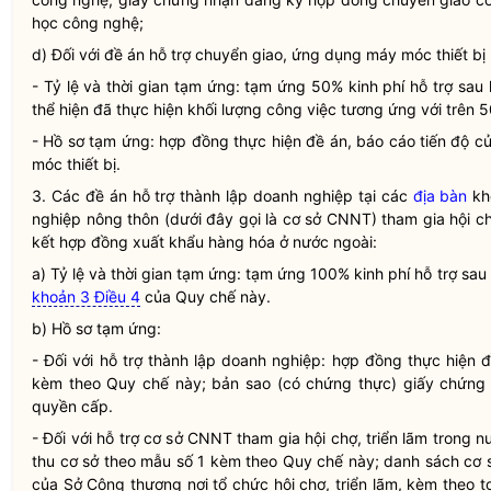
học công nghệ;
d) Đối với đề án hỗ trợ chuyển giao, ứng dụng máy móc thiết bị 
- Tỷ lệ và thời gian tạm ứng: tạm ứng 50% kinh phí hỗ trợ sau
thể hiện đã thực hiện khối lượng công việc tương ứng với trên 5
- Hồ sơ tạm ứng: hợp đồng thực hiện đề án, báo cáo tiến độ 
móc thiết bị.
3. Các đề án hỗ trợ thành lập doanh nghiệp tại các
địa bàn
khó
nghiệp nông thôn (dưới đây gọi là cơ sở CNNT) tham gia hội ch
kết hợp đồng xuất khẩu hàng hóa ở nước ngoài:
a) Tỷ lệ và thời gian tạm ứng: tạm ứng 100% kinh phí hỗ trợ sau
khoản 3 Điều 4
của
Quy chế
này.
b) Hồ sơ tạm ứng:
- Đối với hỗ trợ thành lập doanh nghiệp: hợp đồng thực hiện 
kèm theo
Quy chế
này; bản sao (có chứng thực) giấy chứn
quyền
cấp.
- Đối với hỗ trợ cơ sở CNNT tham gia hội chợ, triển lãm trong 
thu cơ sở theo mẫu số 1 kèm theo
Quy chế
này; danh sách cơ s
của Sở Công thương nơi tổ chức hội chợ, triển lãm, kèm theo t