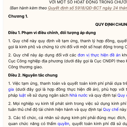
VỚI MỘT SỐ HOẠT ĐỘNG TRONG CHƯƠ
(Ban hành kèm theo
Quyết định số 5918/QĐ-BCT ngày 24 thá
Chương 1.
QUY ĐỊNH CHU
Điều 1. Phạm vi điều chỉnh, đối tượng áp dụng
1.
Quy chế
này quy định về tạm ứng, thanh lý hợp đồng, quyế
gọi là kinh phí) và chứng từ chi đối với một số hoạt động trong
2.
Quy chế
này áp dụng đối với các
đơn vị thực hiện đề án
kh
Cục Công nghiệp địa phương (dưới đây gọi là Cục CNĐP) theo
Công thương giao.
Điều 2. Nguyên tắc chung
1. Việc tạm ứng, thanh toán và quyết toán kinh phí phải dựa 
gia
(dưới đây gọi là hợp đồng thực hiện đề án), phù hợp với 
pháp
luật
về sử dụng ngân sách
Nhà nước
và quy định tại
Quy 
2. Mọi nghiệp vụ kinh tế phát sinh trong việc sử dụng kinh p
tuân thủ chế độ tài chính hiện hành và quy định tại
Quy chế
này
3. Các tổ chức, cá nhân sử dụng kinh phí phải đúng mục đích,
quan chức năng có thẩm
quyền
, quyết toán kinh phí đã sử 