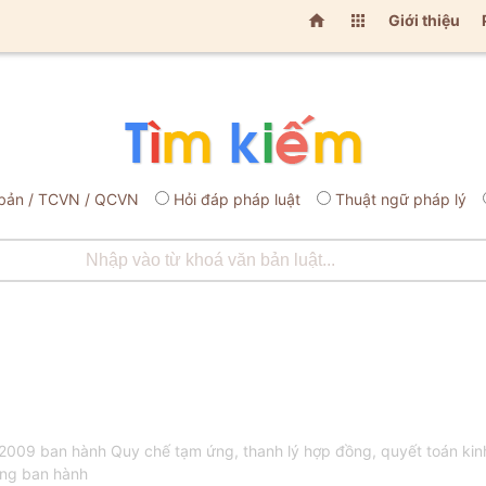


Giới thiệu
bản / TCVN / QCVN
Hỏi đáp pháp luật
Thuật ngữ pháp lý
09 ban hành Quy chế tạm ứng, thanh lý hợp đồng, quyết toán kinh 
ơng ban hành