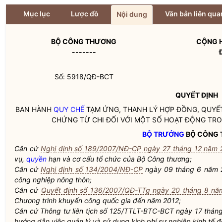
Mục lục
Lược đồ
Văn bản liên qua
Nội dung
BỘ CÔNG THƯƠNG
CỘNG H
-------
Số: 5918/QĐ-BCT
QUYẾT ĐỊNH
BAN HÀNH
QUY CHẾ
TẠM ỨNG, THANH LÝ HỢP ĐỒNG, QUYẾ
CHỨNG TỪ CHI ĐỐI VỚI MỘT SỐ HOẠT ĐỘNG T
BỘ TRƯỞNG
BỘ CÔNG
Căn cứ
Nghị định số 189/2007/NĐ-CP ngày 27 tháng 12 năm
vụ,
quyền
hạn và cơ cấu tổ chức của Bộ Công thương;
Căn cứ
Nghị định số 134/2004/NĐ-CP
ngày 09 tháng 6 năm 2
công nghiệp nông thôn;
Căn cứ
Quyết định số 136/2007/QĐ-TTg ngày 20 tháng 8 nă
Chương trình khuyến công
quốc gia
đến năm 2012;
Căn cứ Thông tư liên tịch số 125/TTLT-BTC-BCT ngày 17 thán
hướng dẫn việc quản lý và sử dụng kinh phí sự nghiệp kinh tế đ