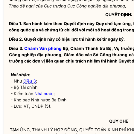
Theo đề nghị của Cục trưởng Cục Công nghiệp địa phương,
QUYẾT ĐỊNH:
Điều 1.
Ban hành kèm theo Quyết định này
Quy chế
tạm ứng, 
công
quốc gia
và chứng từ chi đối với một số hoạt động tro
Điều 2.
Quyết định này có hiệu lực thi hành kể từ ngày ký.
Điều 3.
Chánh Văn phòng
Bộ, Chánh Thanh tra Bộ, Vụ trưởn
Công nghiệp địa phương, Giám đốc các Sở Công thương các
trưởng các đơn vị liên quan chịu trách nhiệm thi hành Quyết đ
Nơi nhận:
- Như
Điều 3
;
- Bộ Tài chính;
- Kiểm toán
Nhà nước
;
- Kho bạc
Nhà nước
Ba Đình;
- Lưu: VT, CNĐP (5).
QUY CHẾ
TẠM ỨNG, THANH LÝ HỢP ĐỒNG, QUYẾT TOÁN KINH PHÍ K