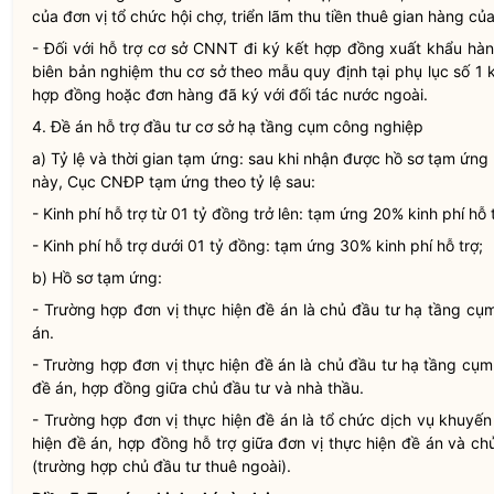
của đơn vị tổ chức hội chợ, triển lãm thu tiền thuê gian hàng c
- Đối với hỗ trợ cơ sở CNNT đi ký kết hợp đồng xuất khẩu hà
biên bản nghiệm thu cơ sở theo mẫu quy định tại phụ lục số 1
hợp đồng hoặc đơn hàng đã ký với đối tác nước ngoài.
4. Đề án hỗ trợ đầu tư cơ sở hạ tầng cụm công nghiệp
a) Tỷ lệ và thời gian tạm ứng: sau khi nhận được hồ sơ tạm ứng
này, Cục CNĐP tạm ứng theo tỷ lệ sau:
- Kinh phí hỗ trợ từ 01 tỷ đồng trở lên: tạm ứng 20% kinh phí hỗ t
- Kinh phí hỗ trợ dưới 01 tỷ đồng: tạm ứng 30% kinh phí hỗ trợ;
b) Hồ sơ tạm ứng:
- Trường hợp
đơn vị thực hiện đề án
là chủ đầu tư hạ tầng cụm
án.
- Trường hợp
đơn vị thực hiện đề án
là chủ đầu tư hạ tầng cụm
đề án, hợp đồng giữa chủ đầu tư và nhà thầu.
- Trường hợp
đơn vị thực hiện đề án
là tổ chức dịch vụ khuyến
hiện đề án, hợp đồng hỗ trợ giữa
đơn vị thực hiện đề án
và chủ
(trường hợp chủ đầu tư thuê ngoài).