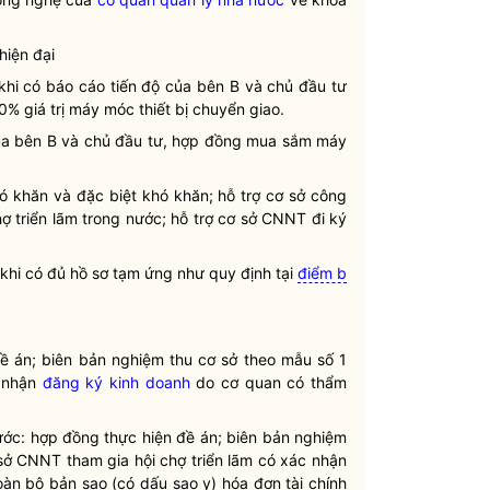
hiện đại
 khi có báo cáo tiến độ của bên B và chủ đầu tư
0% giá trị máy móc thiết bị chuyển giao.
của bên B và chủ đầu tư, hợp đồng mua sắm máy
 khăn và đặc biệt khó khăn; hỗ trợ cơ sở công
ợ triển lãm trong nước; hỗ trợ cơ sở CNNT đi ký
 khi có đủ hồ sơ tạm ứng như quy định tại
điểm b
đề án; biên bản nghiệm thu cơ sở theo mẫu số 1
g nhận
đăng ký kinh doanh
do cơ quan có thẩm
nước: hợp đồng thực hiện đề án; biên bản nghiệm
ở CNNT tham gia hội chợ triển lãm có xác nhận
oàn bộ bản sao (có dấu sao y) hóa đơn tài chính