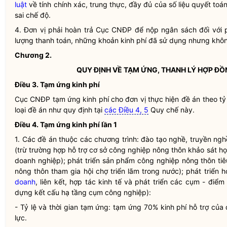
luật
về tính chính xác, trung thực, đầy đủ của số liệu quyết toá
sai chế độ.
4. Đơn vị phải hoàn trả Cục CNĐP để nộp ngân sách đối với 
lượng thanh toán, những khoản kinh phí đã sử dụng nhưng khôn
Chương 2.
QUY ĐỊNH VỀ TẠM ỨNG, THANH LÝ HỢP ĐỒ
Điều 3. Tạm ứng kinh phí
Cục CNĐP tạm ứng kinh phí cho
đơn vị thực hiện đề án
theo tỷ
loại đề án như quy định tại
các Điều 4, 5
Quy chế
này.
Điều 4. Tạm ứng kinh phí lần 1
1. Các đề án thuộc các chương trình: đào tạo nghề, truyền ngh
(trừ trường hợp hỗ trợ cơ sở công nghiệp nông thôn khảo sát họ
doanh nghiệp); phát triển sản phẩm công nghiệp nông thôn tiê
nông thôn tham gia hội chợ triển lãm trong nước); phát triển 
doanh
, liên kết, hợp tác kinh tế và phát triển các cụm - điể
dựng kết cấu hạ tầng cụm công nghiệp):
- Tỷ lệ và thời gian tạm ứng: tạm ứng 70% kinh phí hỗ trợ của
lực.