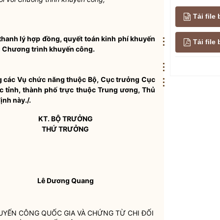
Tải file
thanh lý hợp đồng, quyết toán kinh phí khuyến
⋮
Tải fil
ng Chương trình khuyến công.
⋮
g các Vụ chức năng thuộc Bộ, Cục trưởng Cục
⋮
 tỉnh, thành phố trực thuộc Trung ương, Thủ
ịnh này./.
KT.
BỘ TRƯỞNG
THỨ TRƯỞNG
Lê Dương Quang
HUYẾN CÔNG
QUỐC GIA
VÀ CHỨNG TỪ CHI ĐỐI