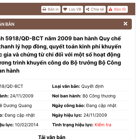
Bản in
Lưu VB
Chia sẻ
Báo lỗi

ĂN BẢN
nh 5918/QĐ-BCT năm 2009 ban hành Quy chế
thanh lý hợp đồng, quyết toán kinh phí khuyến
 gia và chứng từ chi đối với một số hoạt động
ương trình khuyến công do Bộ trưởng Bộ Công
an hành
18/QĐ-BCT
Loại văn bản:
Quyết định
ành:
24/11/2009
Nơi ban hành:
Bộ Công thương
ê Dương Quang
Ngày công báo:
Đang cập nhật
o:
Đang cập nhật
Ngày hiệu lực:
24/11/2009
ệu lực:
10/02/2014
Tình trạng hiệu lực:
Kiểm tra
Tải văn bản