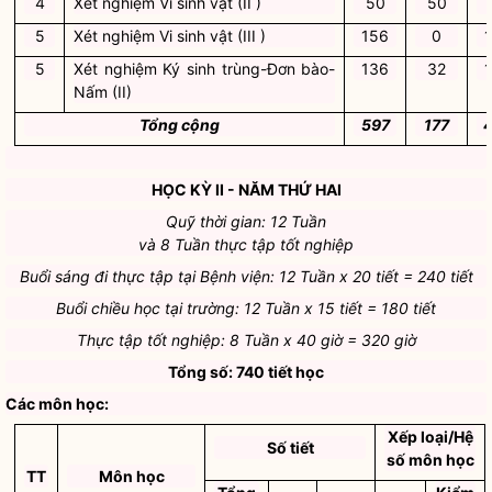
4
Xét nghiệm Vi sinh vật (II )
50
50
5
Xét nghiệm Vi sinh vật (III )
156
0
5
Xét nghiệm Ký sinh trùng-Đơn bào-
136
32
Nấm (II)
Tổng cộng
597
177
HỌC KỲ II - NĂM THỨ HAI
Quỹ thời gian: 12 Tuần
và 8 Tuần thực tập tốt nghiệp
Buổi sáng đi thực tập tại Bệnh viện: 12 Tuần x 20 tiết = 240 tiết
Buổi chiều học tại trường: 12 Tuần x 15 tiết = 180 tiết
Thực tập tốt nghiệp: 8 Tuần x 40 giờ = 320 giờ
Tổng số: 740 tiết học
Các môn học:
Xếp loại/Hệ
Số tiết
số môn học
TT
Môn học