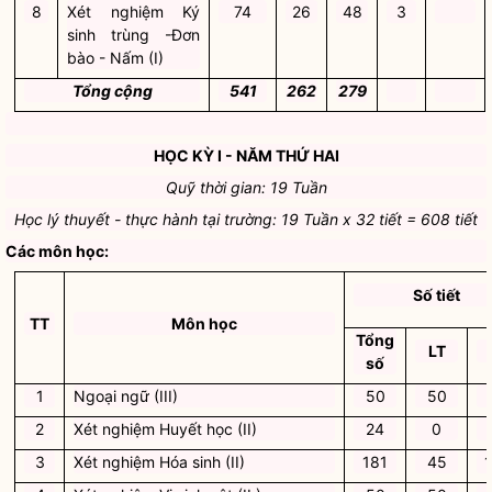
8
Xét nghiệm Ký
74
26
48
3
sinh trùng -Đơn
bào - Nấm (I)
Tổng cộng
541
262
279
HỌC KỲ I - NĂM THỨ HAI
Quỹ thời gian: 19 Tuần
Học lý thuyết - thực hành tại trường: 19 Tuần x 32 tiết = 608 tiết
Các môn học:
Số tiết
TT
Môn học
Tổng
LT
số
1
Ngoại ngữ (III)
50
50
2
Xét nghiệm Huyết học (II)
24
0
3
Xét nghiệm Hóa sinh (II)
181
45