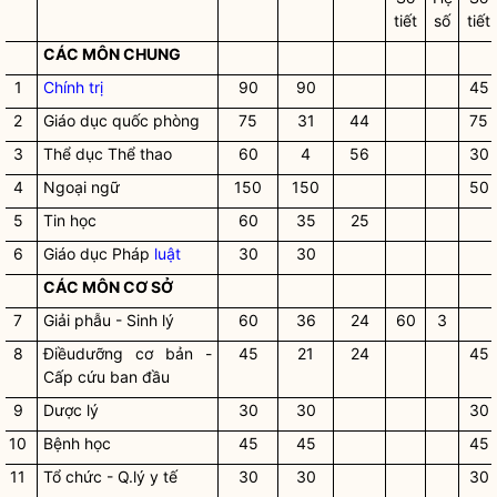
tiết
số
tiết
CÁC MÔN CHUNG
1
Chính trị
90
90
45
2
Giáo dục quốc phòng
75
31
44
75
3
Thể dục Thể thao
60
4
56
30
4
Ngoại ngữ
150
150
50
5
Tin học
60
35
25
6
Giáo dục Pháp
luật
30
30
CÁC MÔN CƠ SỞ
7
Giải phẫu - Sinh lý
60
36
24
60
3
8
Điềudưỡng cơ bản -
45
21
24
45
Cấp cứu ban đầu
9
Dược lý
30
30
30
10
Bệnh học
45
45
45
11
Tổ chức - Q.lý y tế
30
30
30