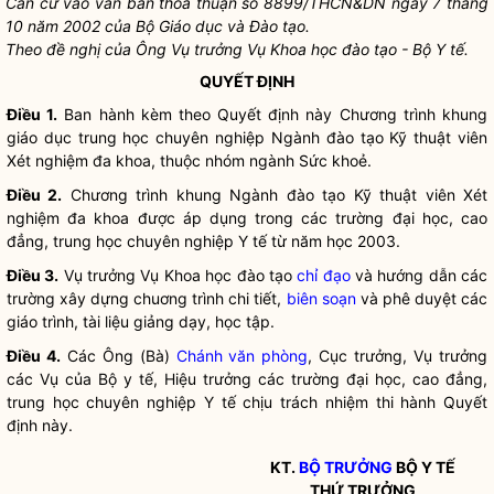
Căn cứ vào văn bản thoả thuận số 8899/THCN&DN ngày 7 tháng
10 năm 2002 của Bộ Giáo dục và Đào tạo.
Theo đề nghị của Ông Vụ trưởng Vụ Khoa học đào tạo - Bộ Y tế.
QUYẾT ĐỊNH
Điều 1.
Ban hành kèm theo Quyết định này Chương trình khung
giáo dục trung học chuyên nghiệp Ngành đào tạo Kỹ thuật viên
Xét nghiệm đa khoa, thuộc nhóm ngành Sức khoẻ.
Điều 2.
Chương trình khung Ngành đào tạo Kỹ thuật viên Xét
nghiệm đa khoa được áp dụng trong các trường đại học, cao
đẳng, trung học chuyên nghiệp Y tế từ năm học 2003.
Điều 3.
Vụ trưởng Vụ Khoa học đào tạo
chỉ đạo
và hướng dẫn các
trường xây dựng chuơng trình chi tiết,
biên soạn
và phê duyệt các
giáo trình, tài liệu giảng dạy, học tập.
Điều 4.
Các Ông (Bà)
Chánh văn phòng
, Cục trưởng, Vụ trưởng
các Vụ của Bộ y tế, Hiệu trưởng các trường đại học, cao đẳng,
trung học chuyên nghiệp Y tế chịu trách nhiệm thi hành Quyết
định này.
KT.
BỘ TRƯỞNG
BỘ Y TẾ
THỨ TRƯỞNG