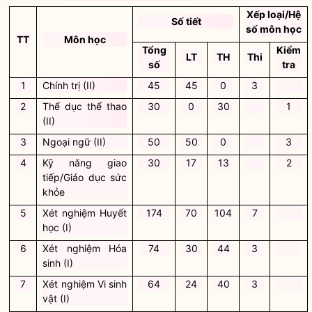
Xếp loại/Hệ
Số tiết
số môn học
TT
Môn học
Tổng
Kiểm
LT
TH
Thi
số
tra
1
Chính trị (II)
45
45
0
3
2
Thể dục thể thao
30
0
30
1
(II)
3
Ngoại ngữ (II)
50
50
0
3
4
Kỹ năng giao
30
17
13
2
tiếp/Giáo dục sức
khỏe
5
Xét nghiệm Huyết
174
70
104
7
học (I)
6
Xét nghiệm Hóa
74
30
44
3
sinh (I)
7
Xét nghiệm Vi sinh
64
24
40
3
vật (I)