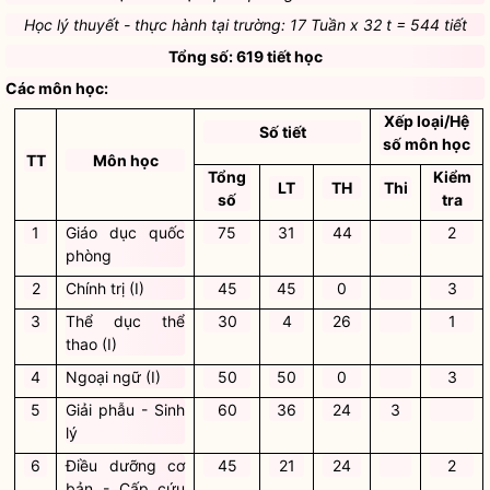
Học lý thuyết - thực hành tại trường: 17 Tuần x 32 t = 544 tiết
Tổng số: 619 tiết học
Các môn học:
Xếp loại/Hệ
Số tiết
số môn học
TT
Môn học
Tổng
Kiểm
LT
TH
Thi
số
tra
1
Giáo dục quốc
75
31
44
2
phòng
2
Chính trị (I)
45
45
0
3
3
Thể dục thể
30
4
26
1
thao (I)
4
Ngoại ngữ (I)
50
50
0
3
5
Giải phẫu - Sinh
60
36
24
3
lý
6
Điều dưỡng cơ
45
21
24
2
bản - Cấp cứu