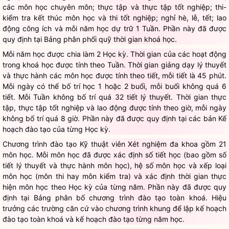
các môn học chuyên môn; thực tập và thực tập tốt nghiệp; thi-
kiểm tra kết thúc môn học và thi tốt nghiệp; nghỉ hè, lễ, tết; lao
động công ích và mỗi năm học dự trữ 1 Tuần. Phần này đã được
quy định tại Bảng phân phối quỹ thời gian khoá học.
Mỗi năm học được chia làm 2 Học kỳ. Thời gian của các hoạt động
trong khoá học được tính theo Tuần. Thời gian giảng dạy lý thuyết
và thực hành các môn học được tính theo tiết, mỗi tiết là 45 phút.
Mỗi ngày có thể bố trí học 1 hoặc 2 buổi, mỗi buổi không quá 6
tiết. Mỗi Tuần không bố trí quá 32 tiết lý thuyết. Thời gian thực
tập, thực tập tốt nghiệp và lao động được tính theo giờ, mỗi ngày
không bố trí quá 8 giờ. Phần này đã được quy định tại các bản Kế
hoạch đào tạo của từng Học kỳ.
Chương trình đào tạo Kỹ thuật viên Xét nghiệm đa khoa gồm 21
môn học. Mỗi môn học đã được xác định số tiết học (bao gồm số
tiết lý thuyết và thực hành môn học), hệ số môn học và xếp loại
môn học (môn thi hay môn kiểm tra) và xác định thời gian thực
hiện môn học theo Học kỳ của từng năm. Phần này đã được quy
định tại Bảng phân bố chương trình đào tạo toàn khoá. Hiệu
trưởng các trường căn cứ vào chương trình khung để lập kế hoạch
đào tạo toàn khoá và kế hoạch đào tạo từng năm học.