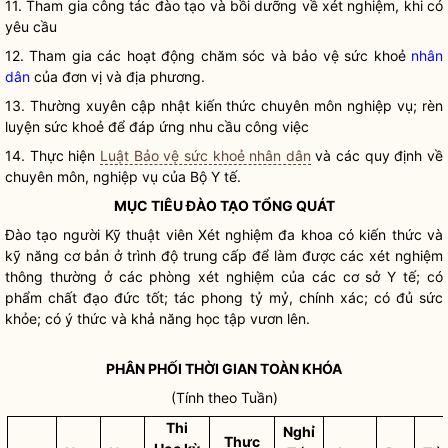
11. Tham gia công tác đào tạo và bồi dưỡng về xét nghiệm, khi có
yêu cầu
12. Tham gia các hoạt động chăm sóc và bảo vệ sức khoẻ
nhân
dân
của đơn vị và địa phương.
13. Thường xuyên cập nhật kiến thức chuyên môn nghiệp vụ; rèn
luyện sức khoẻ để đáp ứng nhu cầu công việc
14. Thực hiện
Luật Bảo vệ sức khoẻ nhân dân
và các quy định về
chuyên môn, nghiệp vụ của Bộ Y tế.
MỤC TIÊU ĐÀO TẠO TỔNG QUÁT
Đào tạo người Kỹ thuật viên Xét nghiệm đa khoa có kiến thức và
kỹ năng cơ bản ở trình độ trung cấp để làm được các xét nghiệm
thông thường ở các phòng xét nghiệm của các cơ sở Y tế; có
phẩm chất đạo đức tốt; tác phong tỷ mỷ, chính xác; có đủ sức
khỏe; có ý thức và khả năng học tập vươn lên.
PHÂN PHỐI THỜI GIAN TOÀN KHÓA
(Tính theo Tuần)
Thi
Nghỉ
Thực