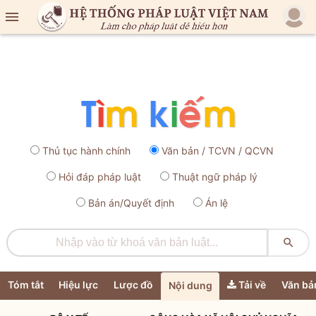

Thủ tục hành chính
Văn bản / TCVN / QCVN
Hỏi đáp pháp luật
Thuật ngữ pháp lý
Bản án/Quyết định
Án lệ

Tóm tắt
Hiệu lực
Lược đồ
Tải về
Văn bả
Nội dung