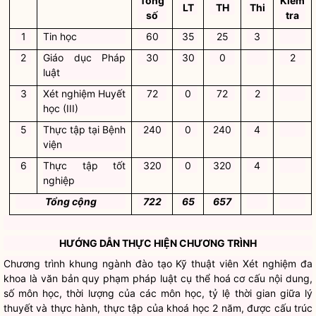
Tổng
Kiểm
LT
TH
Thi
số
tra
1
Tin học
60
35
25
3
2
Giáo dục Pháp
30
30
0
2
luật
3
Xét nghiệm Huyết
72
0
72
2
học (III)
5
Thực tập tại Bệnh
240
0
240
4
viện
6
Thực tập tốt
320
0
320
4
nghiệp
Tổng cộng
722
65
657
HƯỚNG DẪN THỰC HIỆN CHƯƠNG TRÌNH
Chương trình khung ngành đào tạo Kỹ thuật viên Xét nghiệm đa
khoa là văn bản quy phạm pháp luật cụ thể hoá cơ cấu nội dung,
số môn học, thời lượng của các môn học, tỷ lệ thời gian giữa lý
thuyết và thực hành, thực tập của khoá học 2 năm, được cấu trúc