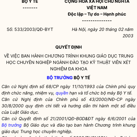
BỘ Y TẾ
CỘNG HÒA XÃ HỘI CHỦ NGHĨA
-------
VIỆT NAM
Độc lập – Tự do – Hạnh phúc
--------------
Số: 533/2003/QĐ-BYT
Hà Nội, ngày 20 tháng 02 năm
2003
QUYẾT ĐỊNH
VỀ VIỆC BAN HÀNH CHƯƠNG TRÌNH KHUNG GIÁO DỤC TRUNG
HỌC CHUYÊN NGHIỆP NGÀNH ĐÀO TẠO KỸ THUẬT VIÊN XÉT
NGHIỆM ĐA KHOA
BỘ TRƯỞNG
BỘ Y TẾ
Căn cứ Nghị định số 68/CP ngày 11/10/1993 của Chính phủ quy
định chức năng, nhiệm vụ,
quyền
hạn và tổ chức bộ máy Bộ Y tế.
Căn cứ Nghị định của Chính phủ số 43/2000/NĐ-CP ngày
30/8/2000 quy định chi tiết và hướng dẫn thi hành một số điều
của Luật Giáo dục.
Căn cứ Quyết định số 21/2001/QĐ-BGD&ĐT ngày 6/6/2001 của
Bộ trưởng
Bộ Giáo dục và đào tạo ban hành Chương trình khung
giáo dục Trung học chuyên nghiệp.