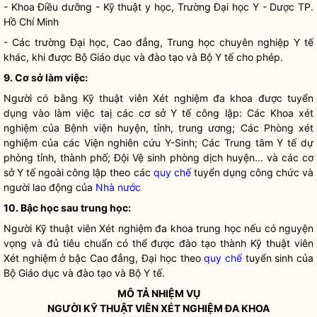
- Khoa Điều dưỡng - Kỹ thuật y học, Trường Đại học Y - Dược TP.
Hồ Chí Minh
- Các trường Đại học, Cao đẳng, Trung học chuyên nghiệp Y tế
khác, khi được Bộ Giáo dục và đào tạo và Bộ Y tế cho phép.
9. Cơ sở làm việc:
Người có bằng Kỹ thuật viên Xét nghiệm đa khoa được tuyển
dụng vào làm việc taị các cơ sở Y tế công lập: Các Khoa xét
nghiệm của Bệnh viện huyện, tỉnh, trung ương; Các Phòng xét
nghiệm của các Viện nghiên cứu Y-Sinh; Các Trung tâm Y tế dự
phòng tỉnh, thành phố; Đội Vệ sinh phòng dịch huyện... và các cơ
sở Y tế ngoài công lập theo các
quy chế
tuyển dụng công chức và
người lao động của
Nhà nước
10. Bậc học sau trung học:
Người Kỹ thuật viên Xét nghiệm đa khoa trung học nếu có nguyện
vọng và đủ tiêu chuẩn có thể được đào tạo thành Kỹ thuật viên
Xét nghiệm ở bậc Cao đẳng, Đại học theo
quy chế
tuyển sinh của
Bộ Giáo dục và đào tạo và Bộ Y tế.
MÔ TẢ NHIỆM VỤ
NGƯỜI KỸ THUẬT VIÊN XÉT NGHIỆM ĐA KHOA