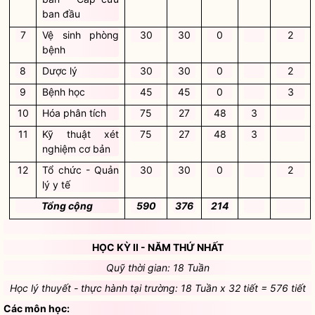
ban đầu
7
Vệ sinh phòng
30
30
0
2
bệnh
8
Dược lý
30
30
0
2
9
Bệnh học
45
45
0
3
10
Hóa phân tích
75
27
48
3
11
Kỹ thuật xét
75
27
48
3
nghiệm cơ bản
12
Tổ chức - Quản
30
30
0
2
lý y tế
Tổng cộng
590
376
214
HỌC KỲ II - NĂM THỨ NHẤT
Quỹ thời gian: 18 Tuần
Học lý thuyết - thực hành tại trường: 18 Tuần x 32 tiết = 576 tiết
Các môn học: