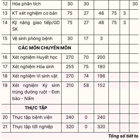
12
Hóa phân tích
30
30
30
13
KT xét nghiệm cơ bản
75
27
48
75
3
14
Kỹ năng giao tiếp/GD
75
27
48
75
3
SK
15
Vệ sinh phòng bệnh
30
17
3
CÁC MÔN CHUYÊN MÔN
16
Xét nghiệm Huyết học
270
70
200
17
Xét nghiệm Hóa sinh
255
75
180
18
Xét nghiệm Vi sinh vật
270
74
196
19
Xét nghiệm Ký sinh
210
58
152
trùng đường ruột - Đơn
bào - Nấm
THỰC TẬP
20
Thực tập bệnh viện
240
0
240
21
Thực tập tốt nghiệp
320
0
320
Tổng số tiết to