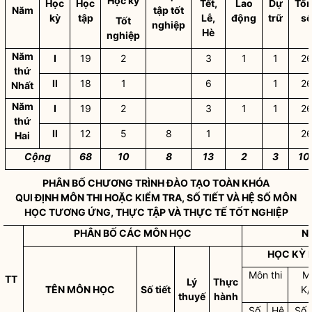
Học kỳ
Học
Học
Tết,
Lao
Dự
Tổ
Năm
tập tốt
kỳ
tập
Lễ,
động
trữ
s
Tốt
nghiệp
Hè
nghiệp
Năm
I
19
2
3
1
1
2
thứ
II
18
1
6
1
2
Nhất
Năm
I
19
2
3
1
1
2
thứ
II
12
5
8
1
2
Hai
Cộng
68
10
8
13
2
3
10
PHÂN BỐ CHƯƠNG TRÌNH ĐÀO TẠO TOÀN KHÓA
QUI ĐỊNH MÔN THI HOẶC KIỂM TRA, SỐ TIẾT VÀ HỆ SỐ MÔN
HỌC TƯƠNG ỨNG, THỰC TẬP VÀ THỰC TẾ TỐT NGHIỆP
PHÂN BỐ CÁC MÔN HỌC
N
HỌC KỲ I
Môn thi
M
TT
Lý
Thực
TÊN MÔN HỌC
Số tiết
K/
thuyế
hành
Số
Hệ
Số