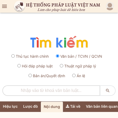

Thủ tục hành chính
Văn bản / TCVN / QCVN
Hỏi đáp pháp luật
Thuật ngữ pháp lý
Bản án/Quyết định
Án lệ

Hiệu lực
Lược đồ
Tải về
Văn bản liên quan
Nội dung