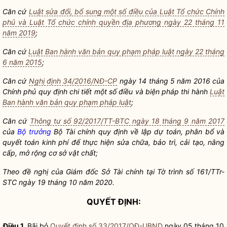
Căn cứ
Luật sửa đổi, bổ sung một số điều của Luật Tổ chức Chính
phủ và Luật Tổ chức chính quyền địa phương ngày 22 tháng 11
năm 2019
;
Căn cứ
Luật Ban hành văn bản quy phạm pháp luật ngày 22 tháng
6 năm 2015
;
Căn cứ
Nghị định 34/2016/NĐ-CP
ngày 14 tháng 5 năm 2016 của
Chính phủ quy định chi tiết một số điều và biện pháp thi hành
Luật
Ban hành văn bản quy phạm pháp luật
;
Căn cứ
Thông tư số 92/2017/TT-BTC ngày 18 tháng 9 năm 2017
của
Bộ trưởng
Bộ Tài chính quy định về lập dự toán, phân bổ và
quyết toán kinh phí để thực hiện sửa chữa, bảo trì, cải tạo, nâng
cấp, mở rộng cơ sở vật chất;
Theo đề nghị của Giám đốc Sở Tài chính tại Tờ trình số 161/TTr-
STC ngày 19 tháng 10 năm 2020.
QUYẾT ĐỊNH:
Điều 1.
Bãi bỏ
Quyết định số 33/2017/QĐ-UBND
ngày 05 tháng 10