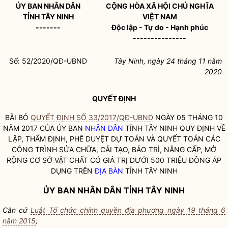
ỦY BAN
NHÂN DÂN
CỘNG HÒA XÃ HỘI CHỦ NGHĨA
TỈNH TÂY NINH
VIỆT NAM
-------
Độc lập - Tự do - Hạnh phúc
---------------
Số:
52
/2020/QĐ-UBND
Tây Ninh, ngày 24 tháng 11 năm
2020
QUYẾT ĐỊNH
BÃI BỎ
QUYẾT ĐỊNH SỐ 33/2017/QĐ-UBND
NGÀY 05 THÁNG 10
NĂM 2017 CỦA ỦY BAN
NHÂN DÂN
TỈNH TÂY NINH QUY ĐỊNH VỀ
LẬP, THẨM ĐỊNH, PHÊ DUYỆT DỰ TOÁN VÀ QUYẾT TOÁN CÁC
CÔNG TRÌNH SỬA CHỮA, CẢI TẠO, BẢO TRÌ, NÂNG CẤP, MỞ
RỘNG CƠ SỞ VẬT CHẤT CÓ GIÁ TRỊ DƯỚI 500 TRIỆU ĐỒNG ÁP
DỤNG TRÊN
ĐỊA BÀN
TỈNH TÂY NINH
ỦY BAN
NHÂN DÂN
TỈNH TÂY NINH
Căn cứ
Luật Tổ chức chính quyền địa phương ngày 19 tháng 6
năm 2015
;