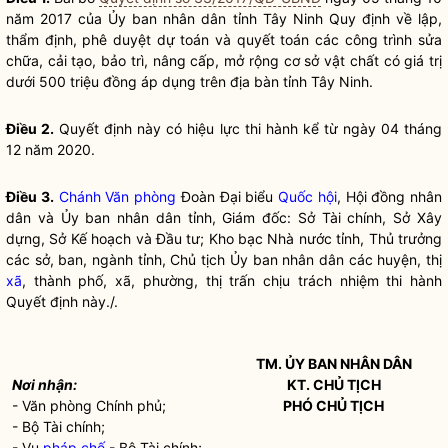
năm 2017 của Ủy ban
nhân dân
tỉnh Tây Ninh Quy định về lập,
thẩm định, phê duyệt dự toán và quyết toán các công trình sửa
chữa, cải tạo, bảo trì, nâng cấp, mở rộng cơ sở vật chất có giá trị
dưới 500 triệu đồng áp dụng trên
địa bàn
tỉnh Tây Ninh.
Điều 2.
Quyết định này có hiệu lực thi hành kể từ ngày 04 tháng
12 năm 2020.
Điều 3.
Chánh Văn phòng
Đoàn Đại biểu
Quốc hội
, Hội đồng
nhân
dân
và Ủy ban
nhân dân
tỉnh, Giám đốc: Sở Tài chính, Sở Xây
dựng, Sở Kế hoạch và Đầu tư; Kho bạc Nhà nước tỉnh, Thủ trưởng
các sở, ban, ngành tỉnh, Chủ tịch Ủy ban
nhân dân
các huyện, thị
xã
, thành phố,
xã
, phường, thị trấn chịu trách nhiệm thi hành
Quyết định này./.
TM. ỦY BAN
NHÂN DÂN
Nơi nhận:
KT. CHỦ TỊCH
- Văn phòng Chính phủ;
PHÓ CHỦ TỊCH
- Bộ Tài chính;
- Vụ
pháp chế
- Bộ Tài chính;