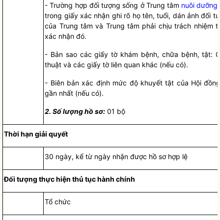
-
Trường hợp đối tượng s
ố
ng ở Trung tâm
nuôi dưỡng
trong giấy xác nhận ghi rõ họ tên, tuổi, dán ảnh đối t
của Trung tâm và Trung tâm phải chịu trách nhiệm 
xác nhận đó.
-
B
ả
n sao các giấy tờ khám bệnh, chữa bệnh, tật: G
thuật và các giấy tờ liên quan khác (nếu có).
-
Biên bản xác định mức độ khuyết tật của
Hội đồng
gần nhất (nếu có).
2.
Số lượng
hồ sơ
:
01 bộ
Thời hạn giải quyết
30 ngày, kể từ ngày nhận được
hồ sơ
hợp lệ
Đối tượng thực hiện
thủ tục hành chính
Tổ chức