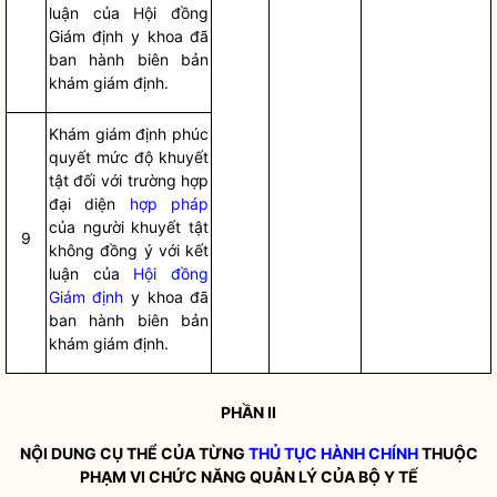
luận của Hội
đ
ồng
Giám
đ
ịnh y khoa đã
ban hành biên bản
khám giám định.
Khám giám định phúc
quyết mức độ khuyết
tật đối với trườn
g
hợp
đại diện
hợp pháp
của người khuyết tật
9
không đồng ý với kết
luận của
Hội đồng
Giám định
y khoa đã
ban hành biên bản
khám giám định.
P
HẦN II
NỘI DUNG CỤ THỂ CỦA TỪNG
THỦ TỤC HÀNH CHÍNH
THUỘC
PHẠM VI CHỨC NĂNG QUẢN LÝ CỦA BỘ Y TẾ