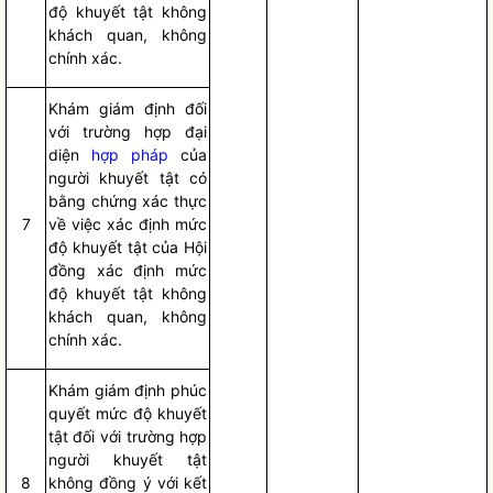
độ khuyết tật không
khách quan, không
chính xác.
Khám giám định đối
với trường hợp đại
diện
hợp pháp
của
người khuyết tật có
bằng chứng xác thực
7
về việc xác định mức
độ khuyết tật của Hội
đồng xác định mức
độ khuyết tật không
khách quan, không
chính xác.
Khám giám định phúc
quyết mức độ khuyết
tật đối với trườn
g h
ợp
người khuyết tật
8
không đồng ý với kết