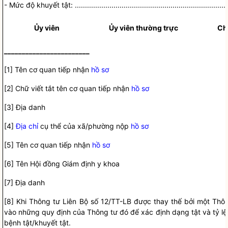
-
Mức độ khuyết tật:
...........................................................................
Ủy viên
Ủy viên thường trực
Ch
________________________
[1]
Tên cơ quan tiếp nhận
hồ sơ
[2]
Chữ viết tắt tên cơ quan tiếp nhận
hồ sơ
[3
]
Địa danh
[4
]
Địa chỉ
cụ thể của xã/phường nộp
hồ sơ
[5]
Tên cơ quan tiếp nhận
hồ sơ
[6
]
Tên
Hội đồng Giám định
y khoa
[7
]
Địa danh
[8] Khi Thông tư Liên Bộ số 12/TT-LB được thay thế bởi một Thô
v
à
o những quy định của Thông tư đó đ
ể
xác định dạng tật và tỷ lệ
bệnh tật/khuyết tật.