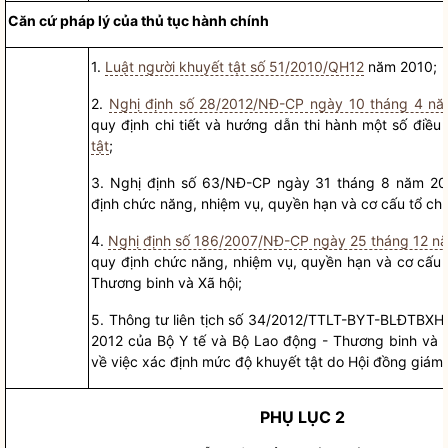
Căn cứ pháp lý của
thủ tục hành chính
1.
Luật người khuyết tật số 51/2010/QH12
năm 2010;
2.
Nghị định số 28/2012/NĐ-CP ngày 10 tháng 4 n
quy định chi tiết và hướng dẫn thi hành một số điều
tật
;
3.
Nghị định số 63/NĐ-CP ngày 31 tháng 8 năm 20
định chức năng, nhiệm vụ,
quyền
hạn và cơ cấu tổ chứ
4.
Nghị định số 186/2007/NĐ-CP ngày 25 tháng 12 n
quy định chức năng, nhiệm vụ, quy
ề
n hạn và cơ cấu 
Thương binh và Xã hội;
5.
Thông tư liên tịch số 34/2012/TTLT-BYT-BLĐTBXH
2012 của Bộ Y tế và Bộ Lao động - Th
ương
binh và X
về việc xác định mức độ khuyết tật do
Hội đồng giám 
PHỤ LỤC 2