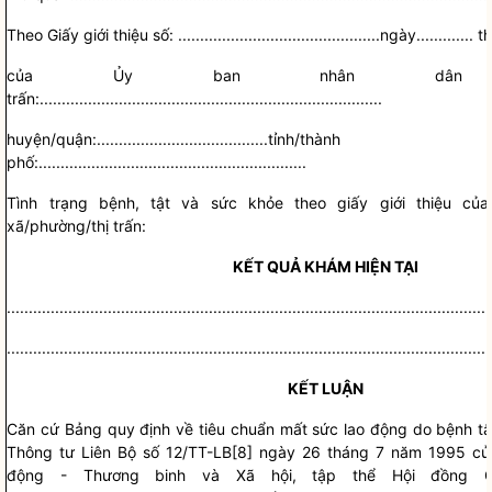
Theo Giấy giới thiệu số:
..............................................
ngày
.............
t
của Ủy ban
nhân dân
xã
trấn:
..............................................................................
huyện/quận:
.......................................
t
ỉ
nh/thành
phố:
.............................................................
Tình trạng bệnh, tật và sức khỏe theo giấy giới
t
hiệu củ
xã/phường/thị trấn:
KẾT QUẢ KHÁM HIỆN TẠI
..............................................................................................................
..............................................................................................................
KẾT LUẬN
Căn cứ Bảng quy định về tiêu chuẩn mất sức lao động do bệnh t
Thông tư Liên Bộ số 12/TT-LB[8
]
ngày 26 tháng 7 năm 1995 của
động - Th
ư
ơng binh và Xã hội, tập thể
Hội đồng G