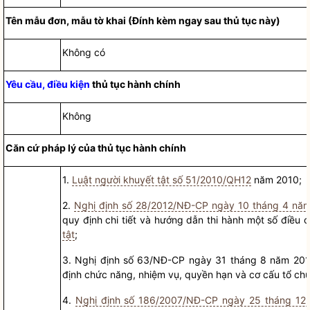
Tên mẫu đơn, mẫu t
ờ
khai (Đính kèm ngay sau thủ tục này)
Không có
Yêu cầu, điều kiện
thủ tục hành chính
Không
Căn cứ pháp lý của
thủ tục hành chính
1.
Luật người khuyết tật số 51/2010/QH12
năm 2010;
2.
Nghị định số 28/2012/NĐ-CP ngày 10 tháng 4 nă
quy định chi tiết và hướng dẫn thi hành một số điều 
tật
;
3.
Nghị định s
ố
63/NĐ-CP ngày 31 tháng 8 năm 201
định chức năng, nhiệm vụ,
quyền
hạn và cơ cấu tổ chứ
4.
Nghị định số 186/2007/NĐ-CP ngày 25 tháng 12