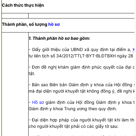
Cách thức thực hiện
Thành phần, số lượng
hồ sơ
1.
Thành phần hồ sơ bao gồm:
-
Giấy giới thiệu của UBND xã quy định tại điểm a,
K
tư liên tịch s
ố
34/2012/TTLT-BYT-BLĐTBXH ngày 28 t
-
Đơn đề nghị khám giám định phúc quyết của đại d
tật
.
-
Bản sao Biên bản Giám định y khoa của
Hội đồng 
mà đại diện người khuyết tật không đồng ý, đề nghị 
-
Hồ sơ
giám định của
Hội đồng Giám định
y khoa t
Giám định
y khoa Trung ương theo quy định.
-
Đại diện
hợp pháp
của người khuyết tật khi làm th
cho người khuyết tật phải có các giấy tờ sau: