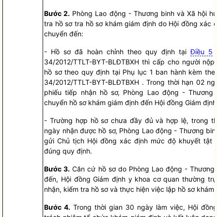
B
ướ
c 2.
Phòng Lao động - Thương binh và Xã hội hu
tra
hồ sơ
tra
hồ sơ
khám giám định do Hội đồng xác đ
chuyển đến:
-
Hồ sơ
đã hoàn chỉnh theo quy định tại
Điều 5
T
34/2012/TTLT-BYT-BLĐTBXH thì cấp cho người nộ
hồ sơ
theo quy định tại Phụ lục 1 ban hành kèm theo
34/2012/TTLT-BYT-BLĐTBXH . Trong thời hạn 02 ngà
phiếu tiếp nhận
hồ sơ
, Phòng Lao động - Thương 
chuyển
hồ sơ
khám giám định đến
Hội đồng Giám định
-
Trường hợp
hồ sơ
chưa đầy đủ và hợp lệ, trong th
ngày nhận được
hồ sơ
, Phòng Lao động - Thương bin
gửi Chủ tịch Hội đồng xác định mức độ khuyết tật
đúng quy định.
Bước 3.
Căn cứ
hồ sơ
do Phòng Lao động -
Th
ương 
đến,
Hội đồng Giám định
y khoa cơ quan thường trự
nhận, kiểm tra
hồ sơ
và thực hiện việc lập
hồ sơ
khám g
Bước 4.
Trong thời gian 30 ngày làm việc,
Hội đồng