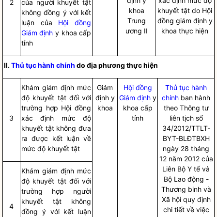
định y
xác định mức độ
2
của người khuyết tật
khoa
khuyết tật do Hội
không đồng ý với kết
Trung
đồng giám đị
n
h y
luận của
Hội đồng
ương II
khoa thực hiện
Giám định
y khoa cấp
tỉnh
II.
Thủ tục hành chính
do địa ph
ươn
g thực hiện
Khám giám định mức
Giám
Hội đồng
Thủ tục hành
độ khuyết tật đối với
định y
Giám định
y
chính
ban hành
trường hợp Hội đồng
khoa
khoa cấp
theo Thông tư
3
xác định mức độ
tỉnh
liên tịch số
khuyết tật không đưa
34/2012/TTLT-
ra được kết luận về
BYT-BLĐTBXH
mức độ khuyế
t
tật
ngày 28 tháng
12 năm 2012 của
Liên Bộ Y tế và
Khám giám định mức
Bộ Lao động -
độ khuyết tật đối với
Thương binh và
trường hợp người
Xã hội quy định
khuyết tật không
4
chi tiết về việc
đồng ý với kết luận