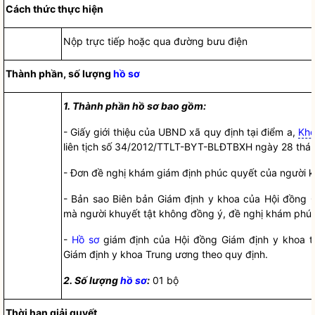
Cách thức thực hiện
Nộp trực tiếp hoặc qua đường bưu điện
Thành phần, số lượng
hồ sơ
1
. Thành phần hồ sơ bao gồm:
-
Giấy giới thiệu của UBND xã quy định tại điểm a,
Kho
liên tịch số 34/2012/TTLT-BYT-BLĐTBXH ngày 28 thá
-
Đơn đề nghị khám giám định phúc quyết của n
g
ười k
-
Bản sao Biên bản Giám định y khoa của
Hội đồng 
mà người khuyết tật không đồng ý, đề nghị khám phúc
-
Hồ sơ
giám định của
Hội đồng Giám định
y khoa t
Giám định
y khoa Trung ương theo quy định.
2. Số lượng
hồ sơ
:
01 bộ
Thời hạn giải quyết