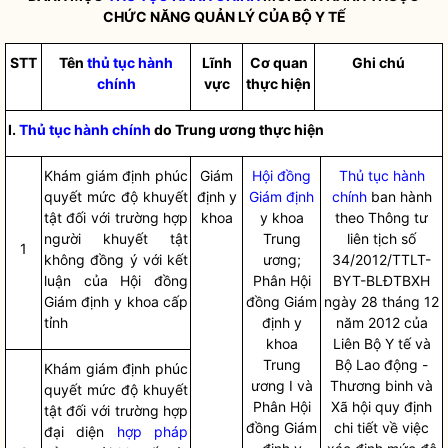
CHỨC NĂNG QUẢN LÝ CỦA BỘ Y TẾ
STT
Tên
thủ tục hành
Lĩnh
Cơ quan
Ghi chú
chính
v
ự
c
thực hiện
I.
Thủ tục hành chính
do Trung
ươ
ng thực hiện
Khám giám định phúc
Giám
Hội đồng
Thủ tục hành
quy
ế
t mức độ khuyết
định y
Giám định
chính
ban hành
tật đối với trường hợp
khoa
y khoa
theo Thông tư
người khuyết tật
Trung
liên tịch số
1
không đồng ý với kết
ương;
34/2012/TTLT-
luận của Hội đồn
g
Phân
Hội
BYT-BLĐT
B
XH
Giám định y khoa cấp
đồng Giám
ngày 28 tháng 12
t
ỉ
nh
định
y
năm 2012 của
khoa
Liên Bộ Y tế và
Trung
Bộ Lao động -
Khám giám định phúc
ương I và
Thương binh và
quy
ế
t mức độ khuyết
Phân Hội
Xã hội quy định
tật đối với trường hợp
đ
ồ
ng Giám
chi tiết về việc
đại diện
hợp pháp