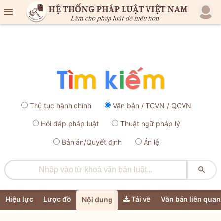

Thủ tục hành chính
Văn bản / TCVN / QCVN
Hỏi đáp pháp luật
Thuật ngữ pháp lý
Bản án/Quyết định
Án lệ

Hiệu lực
Lược đồ
Tải về
Văn bản liên quan
Nội dung