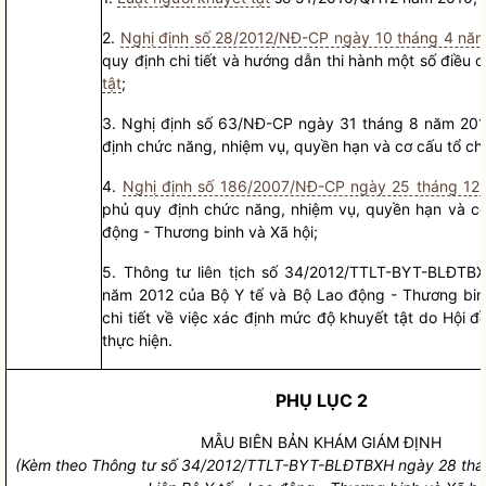
2.
Nghị định số 28/2012/NĐ-CP ngày 10 tháng 4 nă
quy định chi tiết và hướng dẫn thi hành một s
ố
đi
ề
u 
tật
;
3.
Nghị định số 63/NĐ-CP ngày 31 tháng 8 năm 201
định chức năng, nhiệm vụ,
quyền
hạn và cơ cấu tổ ch
4.
Nghị định số 186/2007/NĐ-CP ngày 25 tháng 12
phủ quy định chức năng, nhiệm vụ,
quyền
hạn và cơ
động - Thương binh và Xã hội;
5.
Thông tư liên tịch số 34/2012/TTLT-BYT-BLĐTB
năm 2012 của Bộ Y tế và Bộ Lao động - Thươn
g
bi
chi tiết về việc xác định mức độ khuyết tật do
Hội đ
thực hiện.
PHỤ LỤC 2
MẪU BIÊN BẢN KHÁM GIÁM ĐỊNH
(Kèm theo Thông tư s
ố
34/2012/TTLT-BYT-BLĐTBXH ngày 28 th
á