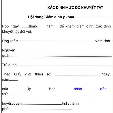
XÁC ĐỊNH MỨC ĐỘ KHUYẾT TẬT
Hội đồng Giám định
y khoa
......................................
Họp ngày
........
tháng
........
năm
......
để khám giám định, xác định
khuyết tật đối với:
Ông (bà):
...........................................................................
N
ă
m sinh
...
Nguyên
quán:
....................................................................................................
Trú quán:
..............................................................................................
Theo Giấy giới thiệu số:
..............................................
ngày
..
năm
.........
của Ủy ban
nhân dân
xã
trấn:
...............................................................................
huyện/quận:
.......................................
t
ỉ
nh/thành
phố:
..............................................................