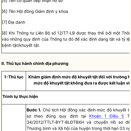
[5]
Tên cơ quan tiếp nhận
hồ sơ
[6
]
Tên
Hội đồng Giám định
y khoa
[7
]
Địa danh
[8] Khi Thông tư Liên Bộ số 12/TT-LB được thay thế bởi một Thôn
v
à
o những quy định của Thông tư đó đ
ể
xác định dạng tật và tỷ lệ 
bệnh tật/khuyết tật.
II.
Thủ tục hành chính
địa ph
ương
1-T
hủ
tục
Khám giám định mức độ khuyết tật đối với trường h
mức độ khuyết tật không đưa ra được kết luận về
Trình tự th
ự
c hiện
Bước 1.
Chủ tịch Hội đồng xác định mức độ khuyết t
sơ
theo đúng quy định tại
Khoản 1 Điều 5
Th
34/2012/TTLT-BYT-BLĐTBXH và chuyển
Hồ sơ
đến
Thương binh và Xã hội của huyện trong thời hạn 03 ng