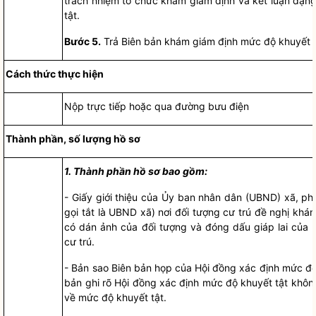
trách nhiệm tổ chức khám giám định và kết luận dạn
tật.
Bước 5.
Trả Biên bản khám giám định mức độ khuyết t
Cách thức thực hiện
Nộp trực tiếp hoặc qua đường bưu điện
Thành phần, số lượng
hồ sơ
1.
T
h
ành phần hồ sơ bao gồm:
-
Giấy giới thiệu của Ủy ban
nhân dân
(UBND) xã, phư
gọi tắt là UBND xã) nơi đối tượng cư trú đề nghị khá
có dán ảnh của đối tượng và đóng dấu giáp lai của 
cư trú.
-
Bản sao Biên bản họp của Hội đồng xác định mức độ 
bản ghi rõ Hội đồng xác định mức độ khuyết tật khôn
v
ề
mức độ khuyết tật.