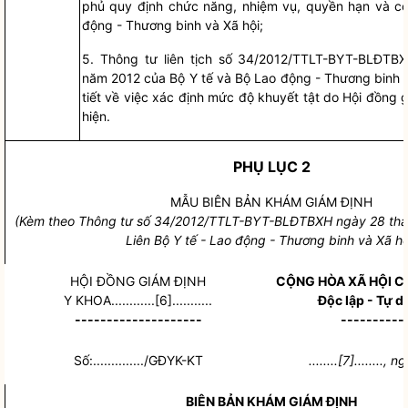
phủ quy định chức năng, nhiệm vụ,
quyền
hạn và cơ
động - Thương binh và Xã hội;
5.
Thông tư liên tịch số 34/2012/TTLT-BYT-BLĐTB
năm 2012 của Bộ Y tế và Bộ Lao động - Thươn
g
binh 
tiết về việc xác định mức độ khuyết tật do
Hộ
i đồng 
hiện.
PHỤ LỤC 2
MẪU BIÊN BẢN KHÁM GIÁM ĐỊNH
(Kèm theo Thông tư s
ố
34/2012/TTLT-BYT-BLĐTBXH ngày 28 th
á
Liên Bộ Y tế - Lao động - Thương b
i
nh và Xã hộ
H
Ộ
I Đ
Ồ
NG GIÁM ĐỊNH
CỘNG HÒA XÃ HỘI C
Y KHOA............[6]...........
Độc lập - Tự d
--------------------
----------
Số:............../GĐYK-KT
........[7]........,
BIÊN BẢN KHÁM GIÁM ĐỊNH