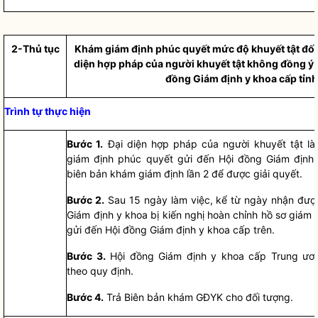
2-Thủ tục
Khám giám định phúc quyết mức độ khuyết tật đối 
diện
hợp pháp
của người khuyết tật không
đ
ồng ý 
đồng Giám định
y khoa cấp tỉnh
Trình tự thực hiện
Bước 1.
Đại diện
hợp pháp
của người khuyết tật l
giám định phúc quyết gửi đến
Hội đồng Giám định
biên bản khám giám định lần 2 để được giải quyết.
Bước 2.
Sau 15 ngày làm việc, kể từ ngày nhận được
Giám định
y khoa bị kiến nghị hoàn chỉnh hồ sơ giám 
gửi đến
Hộ
i đồng Giám định y khoa cấp trên.
Bước 3.
Hội đồng Giám định
y khoa cấp Trung ươ
theo quy định.
Bước 4.
Trả Biên bản khám GĐYK cho đối tượng.