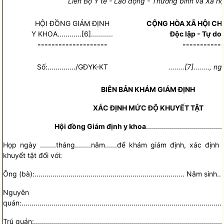
Liên Bộ Y tế - Lao động - Thương b
i
nh và Xã hộ
H
Ộ
I Đ
Ồ
NG GIÁM ĐỊNH
CỘNG HÒA XÃ HỘI CH
Y KHOA............[6]...........
Độc lập - Tự do
--------------------
-----------
Số:............../GĐYK-KT
........[7]........, 
BIÊN BẢN KHÁM GIÁM ĐỊNH
XÁC ĐỊNH MỨC ĐỘ KHUYẾT TẬT
Hội đồng Giám định
y khoa
.......................................
Họp ngày
........
tháng
........
năm
......
để khám giám định, xác định
khuyết tật đối với:
Ông (bà):
...........................................................................
N
ă
m sinh
...
Nguyên
quán:
.....................................................................................................
Trú quán:
..............................................................................................