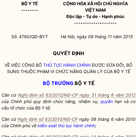
BỘ
Y TẾ
CỘNG HÒA XÃ HỘI CHỦ NGHĨA
--------
VIỆT NAM
Độc lập - Tự do - Hạnh phúc
--------------------
Số:
4760/
QĐ-BYT
Hà Nội
, ngày
09
tháng
11
năm 20
15
QUYẾT ĐỊNH
VỀ VIỆC CÔNG BỐ
THỦ TỤC HÀNH CHÍNH
ĐƯỢC SỬA ĐỔI, BỔ
SUNG THUỘC PHẠM VI CHỨC NĂNG QUẢN LÝ CỦA BỘ Y TẾ
BỘ TRƯỞNG
BỘ Y TẾ
Căn cứ
Nghị định số 63/2012/NĐ-CP ngày 31 tháng 8 năm 2012
của Chính phủ quy định chức năng, nhiệm vụ,
quyền
hạn và cơ
cấu tổ chức của Bộ Y tế;
Căn cứ
Nghị định số 63/2010/NĐ-CP
ngày 08 tháng 6 năm 2010
của Chính phủ về
kiểm soát thủ tục hành chính
;
Căn cứ
Nghị định số 48/2013/NĐ-CP ngày 14 tháng 5 năm 2013