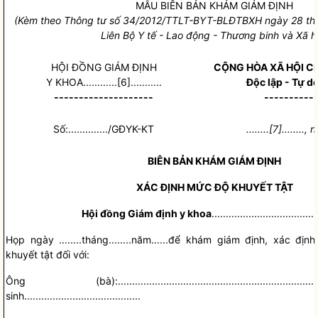
MẪU BIÊN BẢN KHÁM GIÁM ĐỊNH
(Kèm theo Thông tư s
ố
34/2012/TTLT-BYT-BLĐTBXH ngày 28 th
Liên Bộ Y tế - Lao động - Thương b
i
nh và Xã h
H
Ộ
I Đ
Ồ
NG GIÁM ĐỊNH
CỘNG HÒA XÃ HỘI C
Y KHOA............[6]...........
Độc lập - Tự d
--------------------
----------
Số:............../GĐYK-KT
........[7]........
BIÊN BẢN KHÁM GIÁM ĐỊNH
XÁC ĐỊNH MỨC ĐỘ KHUYẾT TẬT
Hội đồng Giám định
y khoa
.....................................
Họp ngày
........
tháng
........
năm
......
để khám giám định, xác địn
khuyết tật đối với:
Ông (bà):
....................................................
sinh
.........................................