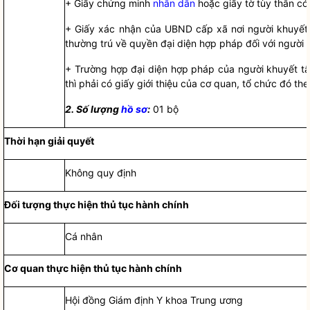
+ Giấy chứng minh
nhân dân
hoặc giấy tờ tùy thân c
+ Giấy xác nhận của UBND cấp xã nơi người khuyết
thường trú về quyền đại diện
hợp pháp
đ
ối với người 
+ Trường hợp đại diện
hợp pháp
của người khuyết tậ
thì phải có giấy giới thiệu của cơ quan, tổ chức đó th
2.
S
ố
lượng
hồ sơ
:
01 bộ
Th
ờ
i hạn giải quy
ế
t
Không quy định
Đối t
ượ
ng thực hiện
thủ tục hành chính
Cá nhân
Cơ quan thực hiện
thủ tục hành chính
Hội đ
ồng
Giám định Y khoa Trung ương