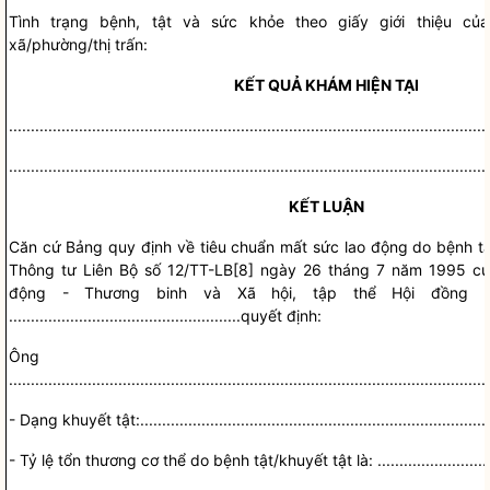
Tình trạng bệnh, tật và sức khỏe theo giấy giới
t
hiệu c
xã/phường/thị trấn:
KẾT QUẢ KHÁM HIỆN TẠI
..............................................................................................................
..............................................................................................................
KẾT LUẬN
Căn cứ Bảng quy định về tiêu chuẩn mất sức lao động do bệnh t
Thông tư Liên Bộ số 12/TT-LB[8
]
ngày 26 tháng 7 năm 1995 của
động - Th
ư
ơng binh và Xã hội, tập thể
Hội đồng G
.....................................................
quy
ế
t định:
Ông (b
..............................................................................................................
-
Dạng khuyết tật:
................................................................................
-
Tỷ lệ tổn thương cơ thể do bệnh tật/khuyết tật là:
..........................