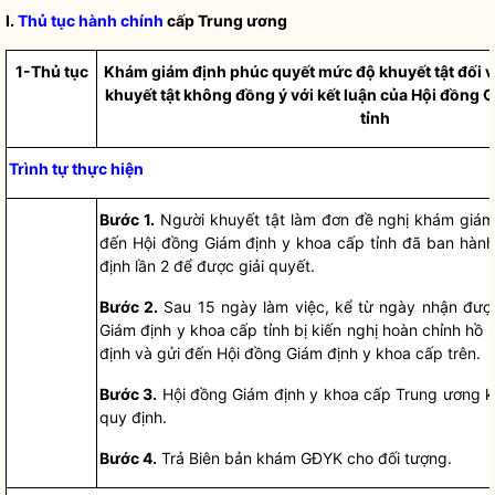
I
.
Thủ tục hành chính
cấp Trung ương
1-Thủ tục
Khám giám định phúc quyết mức độ khuyết tật đối v
khuyết tật không đồng ý với kết luận của
Hội đồng G
tỉnh
Trình tự thực hiện
Bước 1.
Người khuyết tật làm đơn đề nghị khám giám
đến
Hội đồng Giám định
y khoa cấp tỉnh đã ban hàn
định lần 2 để được giải quyết.
Bước 2.
Sau 15 ngày làm việc, kể từ ngày nhận được
Giám định
y khoa cấp tỉnh bị kiến nghị hoàn chỉnh hồ 
định và gửi đến
Hội đồng Giám định
y khoa cấp trên.
Bước 3.
Hội đồng Giám định
y khoa cấp Trung ương k
quy định.
Bước 4.
Trả Biên bản khám GĐYK cho đối tượng.