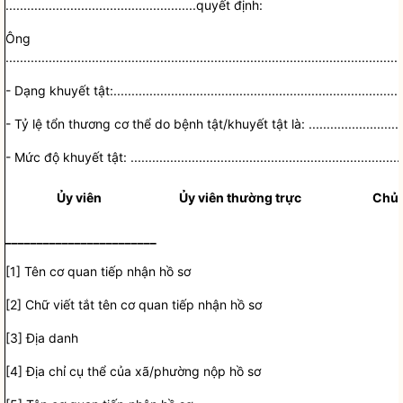
.....................................................
quy
ế
t định:
Ông (b
..............................................................................................................
-
Dạng khuyết tật:
................................................................................
-
Tỷ lệ tổn thương cơ thể do bệnh tật/khuyết tật là:
..........................
-
Mức độ khuyết tật:
...........................................................................
Ủy viên
Ủy viên thường trực
Chủ 
________________________
[1]
Tên cơ quan tiếp nhận
hồ sơ
[2]
Chữ viết tắt tên cơ quan tiếp nhận
hồ sơ
[3
]
Địa danh
[4
]
Địa chỉ
cụ thể của xã/phường nộp
hồ sơ