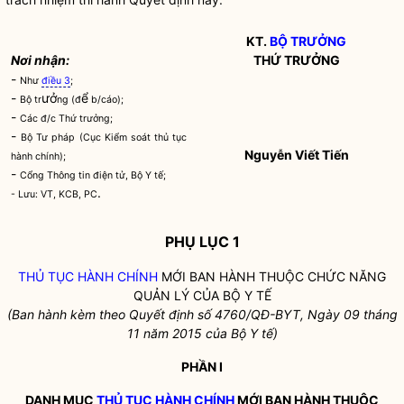
KT.
BỘ TRƯỞNG
Nơi nhận:
THỨ TRƯỞNG
-
Như
điều 3
;
-
ưở
ể
Bộ tr
ng (đ
b/cáo);
-
Các đ/c Thứ trưởng;
-
Bộ Tư pháp (Cục
Kiểm soát thủ tục
Nguyễn Viết Tiến
hành chính
);
-
Cổng Thông tin điện tử, Bộ Y tế;
.
- Lưu: VT, KCB, PC
PHỤ LỤC 1
THỦ TỤC HÀNH CHÍNH
MỚI BAN HÀNH THUỘC CHỨC NĂNG
QUẢN LÝ CỦA BỘ Y TẾ
(Ban hành kèm theo Quyết định số
4760
/QĐ-BYT, Ngày
09
tháng
11
năm 2015 của Bộ Y tế)
PHẦN I
DANH MỤC
THỦ TỤC HÀNH CHÍNH
MỚI BAN HÀNH THUỘC