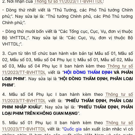
2. Nơi nhận của
Thông tư số 11/2023/TT-BVHTTDL
:
- Dòng thứ nhất viết là “Thủ Tướng, các Phó Thủ tướng Chính
phủ;”. Nay sửa lại là: “Thủ tướng Chính phủ, các Phó Thủ tướng
Chính phủ;”.
- Dòng thứ mười bốn viết là “Các Tổng cục, Cục, Vụ, đơn vị thuộc
Bộ VHTTDL;”. Nay sửa lại là: “Các Cục, Vụ, đơn vị thuộc Bộ
VHTTDL;”.
3. Cụm từ tên tổ chức ban hành văn bản tại Mẫu số 01, Mẫu số
02, Mẫu số 03, Mẫu số 04 Phụ lục I; Mẫu số 01, Mẫu số 02, Mẫu
số 03, Mẫu số 04 Phụ lục II ban hành kèm theo
Thông tư số
11/2023/TT-BVHTTDL
viết là “
HỘI ĐỒNG THẨM ĐỊNH
VÀ PHÂN
LOẠI PHIM
”. Nay sửa lại là “
HỘI ĐỒNG THẨM ĐỊNH
, PHÂN LOẠI
PHIM
”.
4. Mẫu số 04 Phụ lục I ban hành kèm theo
Thông tư số
11/2023/TT-BVHTTDL
viết là: “
PHIẾU THẨM ĐỊNH, PHÂN LOẠI
PHIM NHẬP KHẨU
”. Nay sửa lại là: “
PHIẾU THẨM ĐỊNH, PHÂN
LOẠI PHIM TRÊN KHÔNG GIAN MẠNG
”.
5. Mẫu số 01 Phụ lục II ban hành kèm theo
Thông tư số
11/2023/TT-BVHTTDL
viết là: “
Quốc gia
sản xuất (cân nhắc vì có