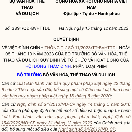
BỘ VĂN HÓA, THỂ
CỘNG HÒA XÃ HỘI CHỦ NGHĨA VIỆT
THAO
NAM
VÀ DU LỊCH
Độc lập - Tự do - Hạnh phúc
--------
---------------
Số: 3891/QĐ-BVHTTDL
Hà Nội, ngày 15 tháng 12 năm 2023
QUYẾT ĐỊNH
VỀ VIỆC ĐÍNH CHÍNH
THÔNG TƯ SỐ 11/2023/TT-BVHTTDL
NGÀY
05 THÁNG 10 NĂM 2023 CỦA
BỘ TRƯỞNG
BỘ VĂN HÓA, THỂ
THAO VÀ DU LỊCH QUY ĐỊNH VỀ TỔ CHỨC VÀ HOẠT ĐỘNG CỦA
HỘI ĐỒNG THẨM ĐỊNH
, PHÂN LOẠI PHIM
BỘ TRƯỞNG
BỘ VĂN HÓA, THỂ THAO VÀ DU LỊCH
Căn cứ
Luật Ban hành văn bản quy phạm pháp luật ngày 22 tháng
6 năm 2015
;
Luật sửa đổi, bổ sung một số điều của Luật Ban hành
văn bản quy phạm pháp luật ngày 18 tháng 6 năm 2020
;
Căn cứ
Nghị định số 34/2016/NĐ-CP ngày 14 tháng 5 năm 2016
của Chính phủ quy định chi tiết một số điều và biện pháp thi hành
Luật Ban hành văn bản quy phạm pháp luật
;
Nghị định số
154/2020/NĐ-CP ngày 31 tháng 12 năm 2020
của Chính phủ sửa
đổi, bổ sung một số điều của
Nghị định số 34/2016/NĐ-CP
;