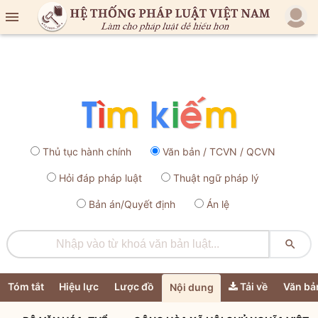

Thủ tục hành chính
Văn bản / TCVN / QCVN
Hỏi đáp pháp luật
Thuật ngữ pháp lý
Bản án/Quyết định
Án lệ

Tóm tắt
Hiệu lực
Lược đồ
Tải về
Văn bả
Nội dung