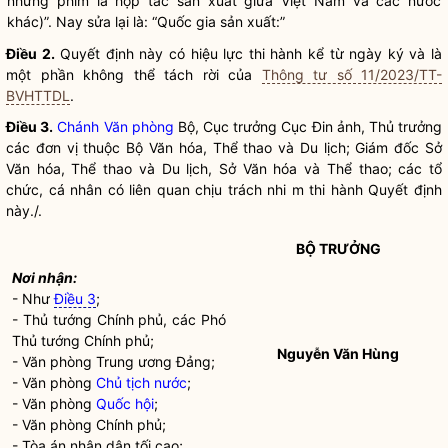
những phim là hợp tác sản xuất giữa Việt Nam và các nước
khác)”. Nay sửa lại là: “
Quốc gia
sản xuất:”
Điều 2.
Quyết định này có hiệu lực thi hành kể từ ngày ký và là
một phần không thể tách rời của
Thông tư số 11/2023/TT-
BVHTTDL
.
Điều 3.
Chánh Văn phòng
Bộ, Cục trưởng Cục Đin ảnh, Thủ trưởng
các đơn vị thuộc Bộ Văn hóa, Thể thao và Du lịch; Giám đốc Sở
Văn hóa, Thể thao và Du lịch, Sở Văn hóa và Thể thao; các tổ
chức, cá nhân có liên quan chịu trách nhi m thi hành Quyết định
này./.
BỘ TRƯỞNG
Nơi nhận:
- Như
Điều 3
;
- Thủ tướng Chính phủ, các Phó
Thủ tướng Chính phủ;
Nguyễn Văn Hùng
- Văn phòng Trung ương Đảng;
- Văn phòng
Chủ tịch nước
;
- Văn phòng
Quốc hội
;
- Văn phòng Chính phủ;
- Tòa án nhân dân tối cao;