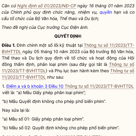
Căn cứ
Nghị định số 01/2023/NĐ-CP
ngày 16 tháng 01 năm 2023
của Chính phủ quy định chức năng, nhiệm vụ,
quyền
hạn và cơ
cấu tổ chức của Bộ Văn hóa, Thể thao và Du lịch;
Theo đề nghị của Cục trưởng Cục Điện ảnh.
QUYẾT ĐỊNH:
Điều 1.
Đính chính một số lỗi kỹ thuật tại
Thông tư số 11/2023/TT-
BVHTTDL
ngày 05 tháng 10 năm 2023 của
Bộ trưởng
Bộ Văn hóa,
Thể thao và Du lịch quy định về tổ chức và hoạt động của
Hội
đồng thẩm định
, phân loại phim (sau đây gọi tắt là
Thông tư số
11/2023/TT-BVHTTDL
) và Phụ lục ban hành kèm theo
Thông tư số
11/2023/TT-BVHTTDL
như sau:
1.
Điểm a và b khoản 3 Điều 10
Thông tư số 11/2023/TT-BVHTTDL
viết là: “a) Mẫu Giấy phép phân loại phim”;
“b) Mẫu Quyết định không cho phép phổ biến phim”.
Nay sửa lại là:
“a) Mẫu số 01: Giấy phép phân loại phim”.
“b) Mẫu số 02: Quyết định không cho phép phổ biến phim”.