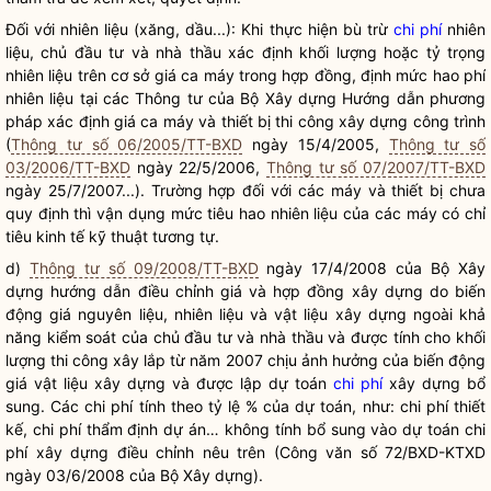
Đối với nhiên liệu (xăng, dầu...): Khi thực hiện bù trừ
chi phí
nhiên
liệu, chủ đầu tư và nhà thầu xác định khối lượng hoặc tỷ trọng
nhiên liệu trên cơ sở giá ca máy trong hợp đồng, định mức hao phí
nhiên liệu tại các Thông tư của Bộ Xây dựng Hướng dẫn phương
pháp xác định giá ca máy và thiết bị thi công xây dựng công trình
(
Thông tư số 06/2005/TT-BXD
ngày 15/4/2005,
Thông tư số
03/2006/TT-BXD
ngày 22/5/2006,
Thông tư số 07/2007/TT-BXD
ngày 25/7/2007...). Trường hợp đối với các máy và thiết bị chưa
quy định thì vận dụng mức tiêu hao nhiên liệu của các máy có chỉ
tiêu kinh tế kỹ thuật tương tự.
d)
Thông tư số 09/2008/TT-BXD
ngày 17/4/2008 của Bộ Xây
dựng hướng dẫn điều chỉnh giá và hợp đồng xây dựng do biến
động giá nguyên liệu, nhiên liệu và vật liệu xây dựng ngoài khả
năng kiểm soát của chủ đầu tư và nhà thầu và được tính cho khối
lượng thi công xây lắp từ năm 2007 chịu ảnh hưởng của biến động
giá vật liệu xây dựng và được lập dự toán
chi phí
xây dựng bổ
sung. Các
chi phí
tính theo tỷ lệ % của dự toán, như:
chi phí
thiết
kế,
chi phí
thẩm định dự án… không tính bổ sung vào dự toán
chi
phí
xây dựng điều chỉnh nêu trên (Công văn số 72/BXD-KTXD
ngày 03/6/2008 của Bộ Xây dựng).