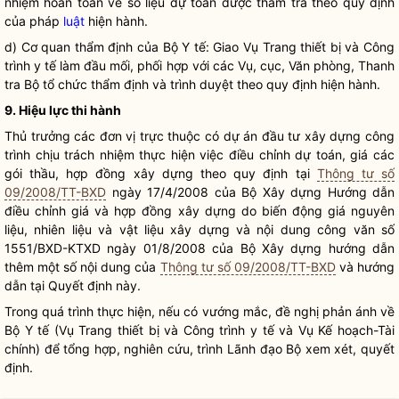
nhiệm hoàn toàn về số liệu dự toán được thẩm tra theo quy định
của pháp
luật
hiện hành.
d) Cơ quan thẩm định của Bộ Y tế: Giao Vụ Trang thiết bị và Công
trình y tế làm đầu mối, phối hợp với các Vụ, cục, Văn phòng, Thanh
tra Bộ tổ chức thẩm định và trình duyệt theo quy định hiện hành.
9. Hiệu lực thi hành
Thủ trưởng các đơn vị trực thuộc có dự án đầu tư xây dựng công
trình chịu trách nhiệm thực hiện việc điều chỉnh dự toán, giá các
gói thầu, hợp đồng xây dựng theo quy định tại
Thông tư số
09/2008/TT-BXD
ngày 17/4/2008 của Bộ Xây dựng Hướng dẫn
điều chỉnh giá và hợp đồng xây dựng do biến động giá nguyên
liệu, nhiên liệu và vật liệu xây dựng và nội dung công văn số
1551/BXD-KTXD ngày 01/8/2008 của Bộ Xây dựng hướng dẫn
thêm một số nội dung của
Thông tư số 09/2008/TT-BXD
và hướng
dẫn tại Quyết định này.
Trong quá trình thực hiện, nếu có vướng mắc, đề nghị phản ánh về
Bộ Y tế (Vụ Trang thiết bị và Công trình y tế và Vụ Kế hoạch-Tài
chính) để tổng hợp, nghiên cứu, trình Lãnh đạo Bộ xem xét, quyết
định.