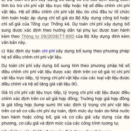
tính bù trừ
chi phí
vật liệu trực tiếp hoặc hệ số điều chỉnh
chi phí
vật liệu. Hệ số điều chỉnh
chi phí
vật liệu do chủ đầu tư tổ chức
tính toán hoặc áp dụng chỉ số giá do Bộ Xây dựng công bố hoặc
chỉ số giá của Tổng cục Thống kê. Dự toán
chi phí
xây dựng bổ
sung được xác định theo hướng dẫn tại phụ lục được ban hành
kèm theo
Thông tư 09/2008/TT-BXD
của Bộ Xây dựng đính kèm
văn bản này.
c) Xác định dự toán
chi phí
xây dựng bổ sung theo phương pháp
hệ số điều chỉnh
chi phí
vật liệu.
Dự toán
chi phí
xây dựng bổ sung tính theo phương pháp hệ số
điều chỉnh
chi phí
vật liệu được xác định trên cơ sở giá trị
chi phí
vật liệu trực tiếp, tỷ trọng
chi phí
vật liệu của các loại vật liệu được
điều chỉnh và hệ số tăng giá vật liệu (K).
Giá trị
chi phí
vật liệu trực tiếp, tỷ trọng
chi phí
vật liệu được điều
chỉnh xác định trên cơ sở giá hợp đồng; Trường hợp giá hợp đồng
là giá tổng hợp (lump sum) thì xác định tỷ trọng
chi phí
vật liệu
trên cơ sở cơ cấu
chi phí
dự toán, định mức dự toán do
Nhà nước
ban hành hoặc công bố, giá và cơ cấu giá xây dựng của địa
phương, cơ cấu giá và định mức của các công trình tương tự.