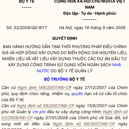
BỘ Y TẾ
CỘNG HOÀ XÃ HỘI CHỦ NGHĨA VIỆT
-----
NAM
Độc lập- Tự do -Hạnh phúc
-------
Số: 32/2008/QĐ-BYT
Hà Nội, ngày 16 tháng 9 năm 2008
QUYẾT ĐỊNH
BAN HÀNH HƯỚNG DẪN TẠM THỜI PHƯƠNG PHÁP ĐIỀU CHỈNH
GIÁ VÀ HỢP ĐỒNG XÂY DỰNG DO BIẾN ĐỘNG GIÁ NGUYÊN LIỆU,
NHIÊN LIỆU VÀ VẬT LIỆU XÂY DỰNG THUỘC CÁC DỰ ÁN ĐẦU TƯ
XÂY DỰNG CÔNG TRÌNH SỬ DỤNG VỐN NGÂN SÁCH
NHÀ
NƯỚC
DO BỘ Y TẾ QUẢN LÝ
BỘ TRƯỞNG
BỘ Y TẾ
Căn cứ
Nghị định 188/2007/NĐ-CP
ngày 27/12/2007 của Chính
phủ, quy định chức năng, nhiệm vụ,
quyền
hạn và cơ cấu tổ chức
của Bộ Y tế;
Căn cứ
Nghị định số 99/2007/NĐ-CP
ngày 13/6/2007 của Chính
phủ về Quản lý
chi phí
đầu tư xây dựng công trình;
Nghị định số
03/2008/NĐ-CP
ngày 07/01/2008 của Chính phủ về Sửa đổi, bổ
sung một số điều của
Nghị định số 99/2007/NĐ-CP
ngày