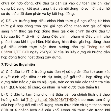
chưa ký hợp đồng, chủ đầu tư căn cứ vào dự toán
chi phí
xây
dựng bổ sung, kết quả trúng thầu và nội dung hồ sơ mời thầu, hồ
sơ dự thầu để đàm phán và ký kết hợp đồng.
c) Đối với trường hợp điều chỉnh hình thức giá hợp đồng từ hình
thức giá hợp đồng trọn gói, giá hợp đồng theo đơn giá cố định
sang hình thức giá hợp đồng theo giá điều chỉnh thì chủ đầu tư
báo cáo Bộ Y tế về nội dung điều chỉnh, phạm vi điều chỉnh cho
phép trước khi thực hiện. Nội dung hình thức giá hợp đồng theo
giá điều chỉnh thực hiện theo hướng dẫn tại
Thông tư số
06/2007/TT-BXD
ngày 25/7/2007 của Bộ Xây dựng về hướng dẫn
hợp đồng trong hoạt động xây dựng.
7. Tổ chức thực hiện
a) Chủ đầu tư (Thủ trưởng các đơn vị có dự án đầu tư) xem xét
quyết định việc điều chỉnh dự toán, giá gói thầu, hợp đồng xây
dựng đảm bảo dự án có hiệu quả, trên cơ sở báo cáo thẩm tra của
Ban QLDA hoặc tổ chức, cá nhân Tư vấn được thuê thẩm tra.
b) Chủ đầu tư tạm ứng cho nhà thầu tiền bù chênh lệch giá theo
hướng dẫn tại
Thông tư số 09/2008/TT-BXD
theo mức tạm ứng
của hợp đồng đối với khối lượng chưa thực hiện và tạm thanh toán
80%-90% chênh lệch giá của khối lượng đã thực hiện trong khi