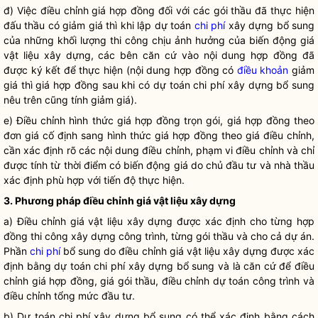
đ) Việc điều chỉnh giá hợp đồng đối với các gói thầu đã thực hiện
đấu thầu có giảm giá thì khi lập dự toán
chi phí
xây dựng bổ sung
của những khối lượng thi công chịu ảnh hưởng của biến động giá
vật liệu xây dựng, các bên căn cứ vào nội dung hợp đồng đã
được ký kết để thực hiện (nội dung hợp đồng có
điều khoản
giảm
giá thì giá hợp đồng sau khi có dự toán
chi phí
xây dựng bổ sung
nêu trên cũng tính giảm giá).
e) Điều chỉnh hình thức giá hợp đồng trọn gói, giá hợp đồng theo
đơn giá cố định sang hình thức giá hợp đồng theo giá điều chỉnh,
cần xác định rõ các nội dung điều chỉnh, phạm vi điều chỉnh và chỉ
được tính từ thời điểm có biến động giá do chủ đầu tư và nhà thầu
xác định phù hợp với tiến độ thực hiện.
3. Phương pháp điều chỉnh giá vật liệu xây dựng
a) Điều chỉnh giá vật liệu xây dựng được xác định cho từng hợp
đồng thi công xây dựng công trình, từng gói thầu và cho cả dự án.
Phần
chi phí
bổ sung do điều chỉnh giá vật liệu xây dựng được xác
định bằng dự toán
chi phí
xây dựng bổ sung và là căn cứ để điều
chỉnh giá hợp đồng, giá gói thầu, điều chỉnh dự toán công trình và
điều chỉnh tổng mức đầu tư.
b) Dự toán
chi phí
xây dựng bổ sung có thể xác định bằng cách