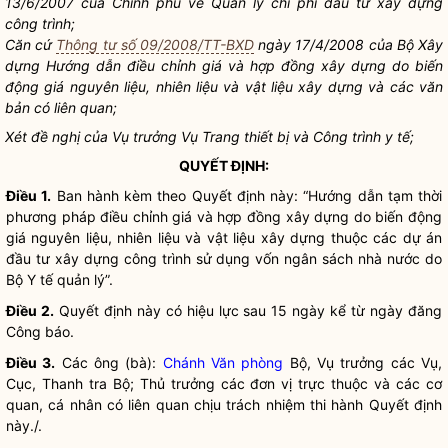
13/6/2007 của Chính phủ về Quản lý
chi phí
đầu tư xây dựng
công trình;
Căn cứ
Thông tư số 09/2008/TT-BXD
ngày 17/4/2008 của Bộ Xây
dựng Hướng dẫn điều chỉnh giá và hợp đồng xây dựng do biến
động giá nguyên liệu, nhiên liệu và vật liệu xây dựng và các văn
bản có liên quan;
Xét đề nghị của Vụ trưởng Vụ Trang thiết bị và Công trình y tế;
QUYẾT ĐỊNH:
Điều 1.
Ban hành kèm theo Quyết định này: “Hướng dẫn tạm thời
phương pháp điều chỉnh giá và hợp đồng xây dựng do biến động
giá nguyên liệu, nhiên liệu và vật liệu xây dựng thuộc các dự án
đầu tư xây dựng công trình sử dụng vốn ngân sách
nhà nước
do
Bộ Y tế quản lý”.
Điều 2.
Quyết định này có hiệu lực sau 15 ngày kể từ ngày đăng
Công báo.
Điều 3.
Các ông (bà):
Chánh Văn phòng
Bộ, Vụ trưởng các Vụ,
Cục, Thanh tra Bộ; Thủ trưởng các đơn vị trực thuộc và các cơ
quan, cá nhân có liên quan chịu trách nhiệm thi hành Quyết định
này./.