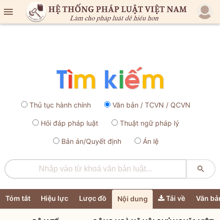

Thủ tục hành chính
Văn bản / TCVN / QCVN
Hỏi đáp pháp luật
Thuật ngữ pháp lý
Bản án/Quyết định
Án lệ

Tóm tắt
Hiệu lực
Lược đồ
Tải về
Văn bả
Nội dung