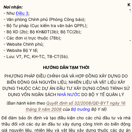
K
Nơi nhận:
- Như
Điều 3
;
- Văn phòng Chính phủ (Phòng Công báo);
- Bộ Tư pháp (Cục kiểm tra văn bản QPPL);
- Bộ XD (2b); Bộ KH&ĐT(3b); Bộ TC(2b);
- Các đơn vị trực thuộc (78b);
T
- Website Chính phủ;
- Website Bộ Y tế;
- Lưu: VT, PC, KH-TC, TB-CT(5b).
HƯỚNG DẪN TẠM THỜI
PHƯƠNG PHÁP ĐIỀU CHỈNH GIÁ VÀ HỢP ĐỒNG XÂY DỰNG DO
BIẾN ĐỘNG GIÁ NGUYÊN LIỆU, NHIÊN LIỆU VÀ VẬT LIỆU XÂY
DỰNG THUỘC CÁC DỰ ÁN ĐẦU TƯ XÂY DỰNG CÔNG TRÌNH SỬ
DỤNG VỐN NGÂN SÁCH
NHÀ NƯỚC
DO BỘ Y TẾ QUẢN LÝ
(Ban hành kèm theo
Quyết định số 32/2008/QĐ-BYT ngày 16
tháng 9 năm 2008
của
Bộ trưởng
Bộ Y tế)
Để đảm bảo ổn định và tạo điều kiện cho các chủ đầu tư và nhà
thầu đối với các dự án đầu tư xây dựng công trình do biến động
giá nguyên liệu, nhiên liệu và vật liệu xây dựng thuộc các dự án