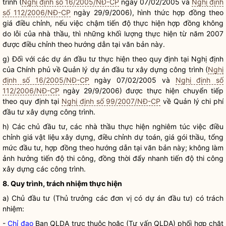
trình (
Nghị định số 16/2005/NĐ-CP
ngày 07/02/2005 và
Nghị định
số 112/2006/NĐ-CP
ngày 29/9/2006), hình thức hợp đồng theo
giá điều chỉnh, nếu việc chậm tiến độ thực hiện hợp đồng không
do lỗi của nhà thầu, thì những khối lượng thực hiện từ năm 2007
được điều chỉnh theo hướng dẫn tại văn bản này.
g) Đối với các dự án đầu tư thực hiện theo quy định tại Nghị định
của Chính phủ về Quản lý dự án đầu tư xây dựng công trình (
Nghị
định số 16/2005/NĐ-CP
ngày 07/02/2005 và
Nghị định số
112/2006/NĐ-CP
ngày 29/9/2006) được thực hiện chuyển tiếp
theo quy định tại
Nghị định số 99/2007/NĐ-CP
về Quản lý
chi phí
đầu tư xây dựng công trình.
h) Các chủ đầu tư, các nhà thầu thực hiện nghiêm túc việc điều
chỉnh giá vật liệu xây dựng, điều chỉnh dự toán, giá gói thầu, tổng
mức đầu tư, hợp đồng theo hướng dẫn tại văn bản này; không làm
ảnh hưởng tiến độ thi công, đồng thời đẩy nhanh tiến độ thi công
xây dựng các công trình.
8. Quy trình, trách nhiệm thực hiện
a) Chủ đầu tư (Thủ trưởng các đơn vị có dự án đầu tư) có trách
nhiệm:
-
Chỉ đạo
Ban QLDA trực thuộc hoặc (Tư vấn QLDA) phối hợp chặt