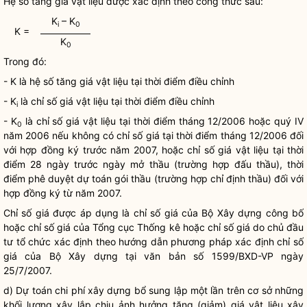
Hệ số tăng giá vật liệu được xác định theo công thức sau:
K
– K
i
0
K =
K
0
Trong đó:
- K là hệ số tăng giá vật liệu tại thời điểm điều chỉnh
- K
là chỉ số giá vật liệu tại thời điểm điều chỉnh
i
- K
là chỉ số giá vật liệu tại thời điểm tháng 12/2006 hoặc quý IV
0
năm 2006 nếu không có chỉ số giá tại thời điểm tháng 12/2006 đối
với hợp đồng ký trước năm 2007, hoặc chỉ số giá vật liệu tại thời
điểm 28 ngày trước ngày mở thầu (trường hợp đấu thầu), thời
điểm phê duyệt dự toán gói thầu (trường hợp chỉ định thầu) đối với
hợp đồng ký từ năm 2007.
Chỉ số giá được áp dụng là chỉ số giá của Bộ Xây dựng công bố
hoặc chỉ số giá của Tổng cục Thống kê hoặc chỉ số giá do chủ đầu
tư tổ chức xác định theo hướng dẫn phương pháp xác định chỉ số
giá của Bộ Xây dựng tại văn bản số 1599/BXD-VP ngày
25/7/2007.
d) Dự toán
chi phí
xây dựng bổ sung lập một lần trên cơ sở những
khối lượng xây lắp chịu ảnh hưởng tăng (giảm) giá vật liệu xây