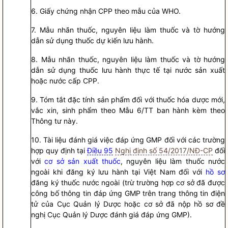
6. Giấy chứng nhận CPP theo mẫu của WHO.
7. Mẫu nhãn thuốc, nguyên liệu làm thuốc và tờ hướng
dẫn sử dụng thuốc dự kiến lưu hành.
8. Mẫu nhãn thuốc, nguyên liệu làm thuốc và tờ hướng
dẫn sử dụng thuốc lưu hành thực tế tại nước sản xuất
hoặc nước cấp CPP.
9. Tóm tắt đặc tính sản phẩm đối với thuốc hóa dược mới,
vắc xin, sinh phẩm theo Mẫu 6/TT ban hành kèm theo
Thông tư này.
10. Tài liệu đánh giá việc đáp ứng GMP đối với các trường
hợp quy định tại
Điều 95
Nghị định số 54/2017/NĐ-CP
đối
với
cơ sở sản xuất thuốc
, nguyên liệu làm thuốc nước
ngoài khi đăng ký lưu hành tại Việt Nam đối với
hồ sơ
đăng ký thuốc nước ngoài (trừ trường hợp cơ sở đã được
công bố thông tin đáp ứng GMP trên trang thông tin điện
tử của Cục Quản lý Dược hoặc cơ sở đã nộp
hồ sơ
đề
nghị Cục Quản lý Dược đánh giá đáp ứng GMP).