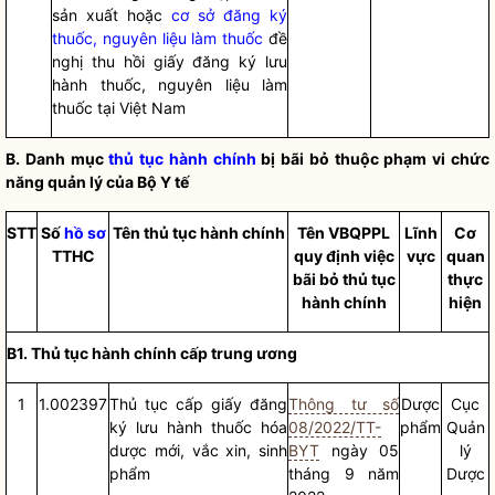
sản xuất hoặc
cơ sở đăng ký
thuốc, nguyên liệu làm thuốc
đề
nghị thu hồi giấy đăng ký lưu
hành thuốc, nguyên liệu làm
thuốc tại Việt Nam
B. Danh mục
thủ tục hành chính
bị bãi bỏ thuộc phạm vi chức
năng quản lý của Bộ Y tế
STT
Số
hồ sơ
Tên
thủ tục hành chính
Tên VBQPPL
Lĩnh
Cơ
TTHC
quy định việc
vực
quan
bãi bỏ
thủ tục
thực
hành chính
hiện
B1.
Thủ tục hành chính
cấp trung ương
1
1.002397
Thủ tục cấp giấy đăng
Thông tư số
Dược
Cục
ký lưu hành thuốc hóa
08/2022/TT-
phẩm
Quản
dược mới, vắc xin, sinh
BYT
ngày 05
lý
phẩm
tháng 9 năm
Dược