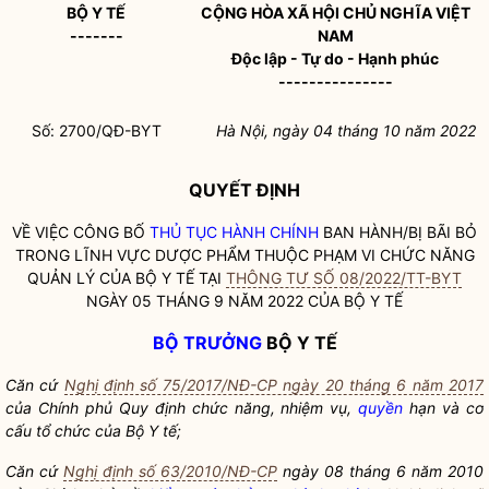
BỘ Y TẾ
CỘNG HÒA XÃ HỘI CHỦ NGHĨA VIỆT
-------
NAM
Độc lập - Tự do - Hạnh phúc
---------------
Số: 2700/QĐ-BYT
Hà Nội, ngày 04 tháng 10 năm 2022
QUYẾT ĐỊNH
VỀ VIỆC CÔNG BỐ
THỦ TỤC HÀNH CHÍNH
BAN HÀNH/BỊ BÃI BỎ
TRONG LĨNH VỰC DƯỢC PHẨM THUỘC PHẠM VI CHỨC NĂNG
QUẢN LÝ CỦA BỘ Y TẾ TẠI
THÔNG TƯ SỐ 08/2022/TT-BYT
NGÀY 05 THÁNG 9 NĂM 2022 CỦA BỘ Y TẾ
BỘ TRƯỞNG
BỘ Y TẾ
Căn cứ
Nghị định số 75/2017/NĐ-CP ngày 20 tháng 6 năm 2017
của Chính phủ Quy định chức năng, nhiệm vụ,
quyền
hạn và cơ
cấu tổ chức của Bộ Y tế;
Căn cứ
Nghị định số 63/2010/NĐ-CP
ngày 08 tháng 6 năm 2010