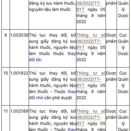
đăng ký lưu hành thuốc,
08/2022/TT-
phẩm
Quản
nguyên liệu làm thuốc
BYT
ngày 05
lý
tháng 9 năm
Dược
2022
9
1.002038
Thủ tục thay đổi, bổ
Thông tư số
Dược
Cục
sung giấy đăng ký lưu
08/2022/TT-
phẩm
Quản
hành thuốc, nguyên liệu
BYT
ngày 05
lý
làm thuốc thuộc
thay
tháng 9 năm
Dược
đổi lớn
2022
10
1.001922
Thủ tục thay đổi, bổ
Thông tư số
Dược
Cục
sung giấy đăng ký lưu
08/2022/TT-
phẩm
Quản
hành thuốc, nguyên liệu
BYT
ngày 05
lý
làm thuốc - Thuộc
thay
tháng 9 năm
Dược
đổi nhỏ
cần phê duyệt
2022
11
1.002189
Thủ tục thay đổi, bổ
Thông tư số
Dược
Cục
sung giấy đăng ký lưu
08/2022/TT-
phẩm
Quản
hành thuốc, nguyên liệu
BYT
ngày 05
lý
làm thuốc - Thuộc
thay
tháng 9 năm
Dược