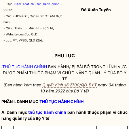
- Cục
Kiểm soát thủ tục hành chính
-
Đỗ Xuân Tuyên
VPCP;
- Cục KHCN&ĐT, Cục QLYDCT (để thực
hiện);
- Cổng Thông tin điện tử - Bộ Y tế;
- Website của Cục QLD;
,
- Lưu: VT. VPB6
QLD (2b).
PHỤ LỤC
THỦ TỤC HÀNH CHÍNH
BAN HÀNH/ BỊ BÃI BỎ TRONG LĨNH VỰC
DƯỢC PHẨM THUỘC PHẠM VI CHỨC NĂNG QUẢN LÝ CỦA BỘ Y
TẾ
(Ban hành kèm theo
Quyết định số 2700/QĐ-BYT
ngày 04 tháng
10 năm 2022 của Bộ Y tế)
PHẦN I. DANH MỤC
THỦ TỤC HÀNH CHÍNH
A. Danh mục
thủ tục hành chính
ban hành thuộc phạm vi chức
năng quản lý của Bộ Y tế