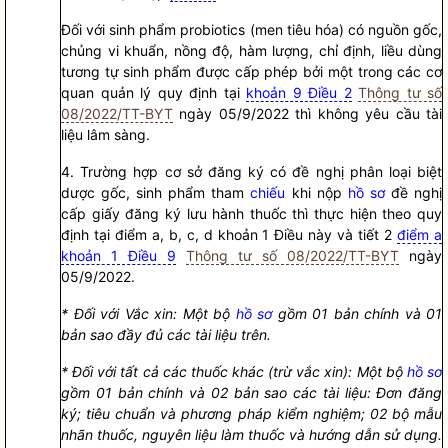
Đối với sinh phẩm probiotics (men tiêu hóa) có nguồn gốc,
chủng vi khuẩn, nồng độ, hàm lượng, chỉ định, liều dùng
tương tự sinh phẩm được cấp phép bởi một trong các cơ
quan quản lý quy định tại
khoản 9 Điều 2
Thông tư số
08/2022/TT-BYT
ngày 05/9/2022 thì không yêu cầu tài
liệu lâm sàng.
4. Trường hợp cơ sở đăng ký có đề nghị phân loại biệt
dược gốc, sinh phẩm tham
chiếu
khi nộp
hồ sơ
đề nghị
cấp giấy đăng ký lưu hành thuốc thì thực hiện theo quy
định tại điểm a, b, c, d khoản 1 Điều này và tiết 2
điểm a
khoản 1 Điều 9
Thông tư số 08/2022/TT-BYT
ngày
05/9/2022.
* Đối với Vắc xin: Một bộ
hồ sơ
gồm 01 bản chính và 01
bản sao đầy đủ các tài liệu trên.
* Đối với tất cả các thuốc khác (trừ vắc xin): Một bộ
hồ sơ
gồm 01 bản chính và 02 bản sao các tài liệu: Đơn đăng
ký; tiêu chuẩn và phương pháp kiểm nghiệm; 02 bộ mẫu
nhãn thuốc, nguyên liệu làm thuốc và hướng dẫn sử dụng.