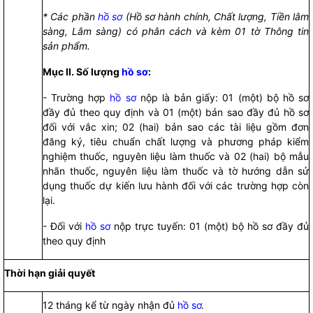
* Các phần
hồ sơ
(
Hồ sơ
hành chính, Chất lượng, Tiền lâm
sàng, Lâm sàng) có phân cách và kèm 01 tờ Thông tin
sản phẩm.
Mục II. Số lượng
hồ sơ
:
- Trường hợp
hồ sơ
nộp là bản giấy: 01 (một) bộ
hồ sơ
đầy đủ theo quy định và 01 (một) bản sao đầy đủ
hồ sơ
đối với vắc xin; 02 (hai) bản sao các tài liệu gồm đơn
đăng ký, tiêu chuẩn chất lượng và phương pháp kiểm
nghiệm thuốc, nguyên liệu làm thuốc và 02 (hai) bộ mẫu
nhãn thuốc, nguyên liệu làm thuốc và tờ hướng dẫn sử
dụng thuốc dự kiến lưu hành đối với các trường hợp còn
lại.
- Đối với
hồ sơ
nộp trực tuyến: 01 (một) bộ
hồ sơ
đầy đủ
theo quy định
Thời hạn giải quyết
12 tháng kể từ ngày nhận đủ
hồ sơ
.