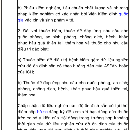
b) Phiếu kiểm nghiệm, tiêu chuẩn chất lượng và phương
pháp kiểm nghiệm có xác nhận bởi Viện Kiểm định
quốc
gia
vắc xin và sinh phẩm y tế.
2. Đối với thuốc hiếm, thuốc để đáp ứng nhu cầu cho
quốc phòng, an ninh; phòng, chống dịch, bệnh, khắc
phục hậu quả thiên tai, thảm họa và thuốc cho nhu cầu
điều trị đặc biệt:
a) Thuốc hiếm để điều trị bệnh hiếm gặp: dữ liệu nghiên
cứu độ ổn định sẵn có theo hướng dẫn của ASEAN hoặc
của ICH;
b) Thuốc để đáp ứng nhu cầu cho quốc phòng, an ninh;
phòng, chống dịch, bệnh, khắc phục hậu quả thiên tai,
thảm họa:
Chấp nhận dữ liệu nghiên cứu độ ổn định sẵn có tại thời
điểm nộp
hồ sơ
đăng ký để xem xét hạn dùng của thuốc
trên cơ sở ý kiến của Hội đồng trong trường hợp khoảng
thời gian của dữ liệu nghiên cứu độ ổn định của thuốc
chưa đáp ứng đủ quy định về thời gian nghiên cứu tối