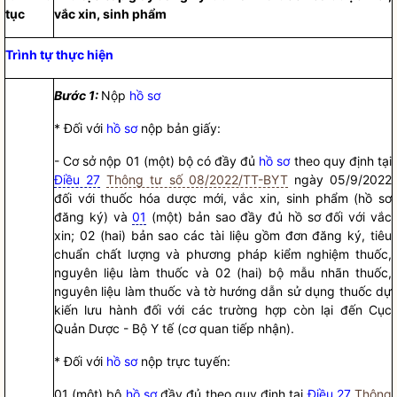
tục
vắc xin, sinh phẩm
Trình tự thực hiện
Bước 1:
Nộp
hồ sơ
* Đối với
hồ sơ
nộp bản giấy:
- Cơ sở nộp 01 (một) bộ có đầy đủ
hồ sơ
theo quy định tại
Điều 27
Thông tư số 08/2022/TT-BYT
ngày 05/9/2022
đối với thuốc hóa dược mới, vắc xin, sinh phẩm (
hồ sơ
đăng ký) và
01
(một) bản sao đầy đủ
hồ sơ
đối với vắc
xin; 02 (hai) bản sao các tài liệu gồm đơn đăng ký, tiêu
chuẩn chất lượng và phương pháp kiểm nghiệm thuốc,
nguyên liệu làm thuốc và 02 (hai) bộ mẫu nhãn thuốc,
nguyên liệu làm thuốc và tờ hướng dẫn sử dụng thuốc dự
kiến lưu hành đối với các trường hợp còn lại đến Cục
Quản Dược - Bộ Y tế (cơ quan tiếp nhận).
* Đối với
hồ sơ
nộp trực tuyến:
01 (một) bộ
hồ sơ
đầy đủ theo quy định tại
Điều 27
Thông