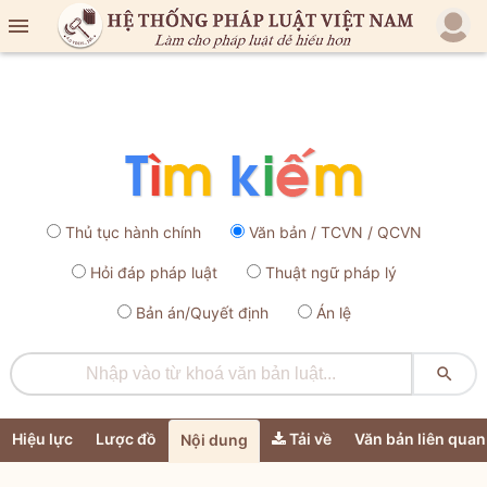

Thủ tục hành chính
Văn bản / TCVN / QCVN
Hỏi đáp pháp luật
Thuật ngữ pháp lý
Bản án/Quyết định
Án lệ

Hiệu lực
Lược đồ
Tải về
Văn bản liên quan
Nội dung