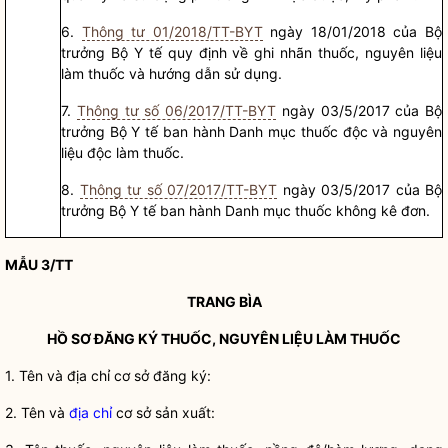
6.
Thông tư 01/2018/TT-BYT
ngày 18/01/2018 của
Bộ
trưởng
Bộ Y tế quy định về ghi nhãn thuốc, nguyên liệu
làm thuốc và hướng dẫn sử dụng.
7.
Thông tư số 06/2017/TT-BYT
ngày 03/5/2017 của
Bộ
trưởng
Bộ Y tế ban hành Danh mục thuốc độc và nguyên
liệu độc làm thuốc.
8.
Thông tư số 07/2017/TT-BYT
ngày 03/5/2017 của
Bộ
trưởng
Bộ Y tế ban hành Danh mục thuốc không kê đơn.
MẪU 3/TT
TRANG BÌA
HỒ SƠ
ĐĂNG KÝ THUỐC, NGUYÊN LIỆU LÀM THUỐC
1. Tên và
địa chỉ
cơ sở đăng ký:
2. Tên và
địa chỉ
cơ sở sản xuất: