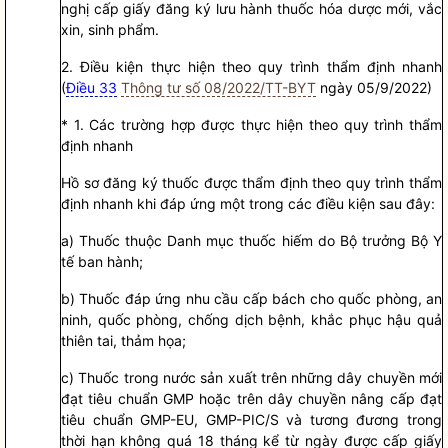
nghị cấp giấy đăng ký lưu hành thuốc hóa dược mới, vắc
xin, sinh phẩm.
2. Điều kiện thực hiện theo quy trình thẩm định nhanh
(
Điều 33
Thông tư số 08/2022/TT-BYT
ngày 05/9/2022)
* 1. Các trường hợp được thực hiện theo quy trình thẩm
định nhanh
Hồ sơ
đăng ký thuốc được thẩm định theo quy trình thẩm
định nhanh khi đáp ứng một trong các điều kiện sau đây:
a) Thuốc thuộc Danh mục thuốc hiếm do
Bộ trưởng
Bộ Y
tế ban hành;
b) Thuốc đáp ứng nhu cầu cấp bách cho quốc phòng, an
ninh, quốc phòng, chống dịch bệnh, khắc phục hậu quả
thiên tai, thảm họa;
c) Thuốc trong nước sản xuất trên những dây chuyền mới
đạt tiêu chuẩn GMP hoặc trên dây chuyền nâng cấp đạt
tiêu chuẩn GMP-EU, GMP-PIC/S và tương đương trong
thời hạn không quá 18 tháng kể từ ngày được cấp giấy