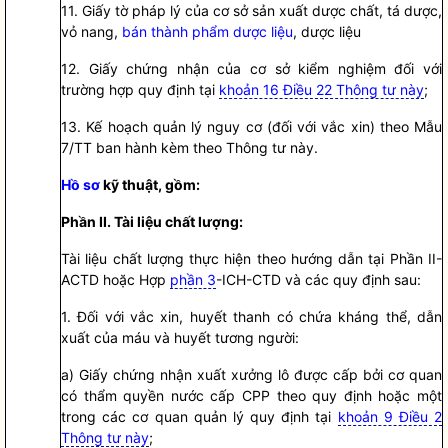
11. Giấy tờ pháp lý của cơ sở sản xuất dược chất, tá dược,
vỏ nang,
bán thành phẩm dược liệu
, dược liệu
12. Giấy chứng nhận của cơ sở kiểm nghiệm đối với
trường hợp quy định tại
khoản 16 Điều 22 Thông tư này
;
13. Kế hoạch quản lý nguy cơ (đối với vắc xin) theo Mẫu
7/TT ban hành kèm theo Thông tư này.
Hồ sơ
kỹ thuật, gồm:
Phần II. Tài liệu chất lượng:
Tài liệu chất lượng thực hiện theo hướng dẫn tại Phần II-
ACTD hoặc Hợp
phần 3
-ICH-CTD và các quy định sau:
1. Đối với vắc xin, huyết thanh có chứa kháng thể, dẫn
xuất của máu và huyết tương người:
a) Giấy chứng nhận xuất xưởng lô được cấp bởi cơ quan
có thẩm
quyền
nước cấp CPP theo quy định hoặc một
trong các cơ quan quản lý quy định tại
khoản 9 Điều 2
Thông tư này
;