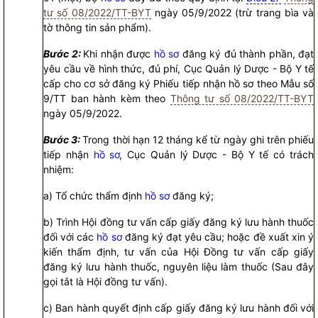
tư số 08/2022/TT-BYT
ngày 05/9/2022 (trừ trang bìa và
tờ thông tin sản phẩm).
Bước 2:
Khi nhận được
hồ sơ
đăng ký đủ thành phần, đạt
yêu cầu về hình thức, đủ phí, Cục Quản lý Dược - Bộ Y tế
cấp cho cơ sở đăng ký Phiếu tiếp nhận
hồ sơ
theo Mẫu số
9/TT ban hành kèm theo
Thông tư số 08/2022/TT-BYT
ngày 05/9/2022.
Bước 3:
Trong thời hạn 12 tháng kể từ ngày ghi trên phiếu
tiếp nhận
hồ sơ
, Cục Quản lý Dược - Bộ Y tế có trách
nhiệm:
a) Tổ chức thẩm định
hồ sơ
đăng ký;
b) Trình Hội đồng tư vấn cấp giấy đăng ký lưu hành thuốc
đối với các
hồ sơ
đăng ký đạt yêu cầu; hoặc đề xuất xin ý
kiến thẩm định, tư vấn của Hội Đồng tư vấn cấp giấy
đăng ký lưu hành thuốc, nguyên liệu làm thuốc (Sau đây
gọi tắt là Hội đồng tư vấn).
c) Ban hành quyết định cấp giấy đăng ký lưu hành đối với