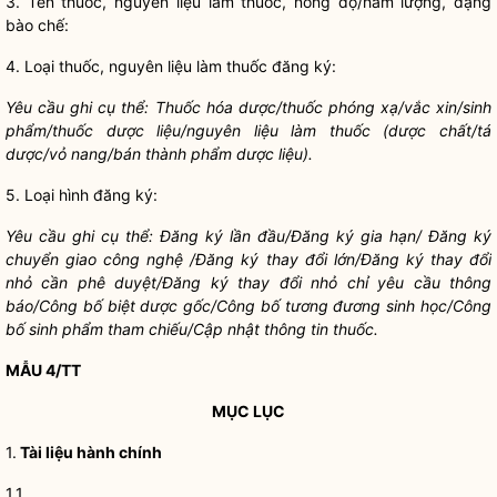
3. Tên thuốc, nguyên liệu làm thuốc, nồng độ/hàm lượng, dạng
bào chế:
4. Loại thuốc, nguyên liệu làm thuốc đăng ký:
Yêu cầu ghi cụ thể: Thuốc hóa dược/thuốc phóng xạ/vắc xin/sinh
phẩm/thuốc dược liệu/nguyên liệu làm thuốc (dược chất/tá
dược/vỏ nang/
bán thành phẩm dược liệu
).
5. Loại hình đăng ký:
Yêu cầu ghi cụ thể: Đăng ký lần đầu/Đăng ký gia hạn/ Đăng ký
chuyển giao công nghệ /Đăng ký thay đổi lớn/Đăng ký
thay đổi
nhỏ
cần phê duyệt/Đăng ký
thay đổi nhỏ
chỉ yêu cầu thông
báo/Công bố biệt dược gốc/Công bố tương đương sinh học/Công
bố sinh phẩm tham
chiếu
/Cập nhật thông tin thuốc.
MẪU 4/TT
MỤC LỤC
1.
Tài liệu hành chính
1.1.