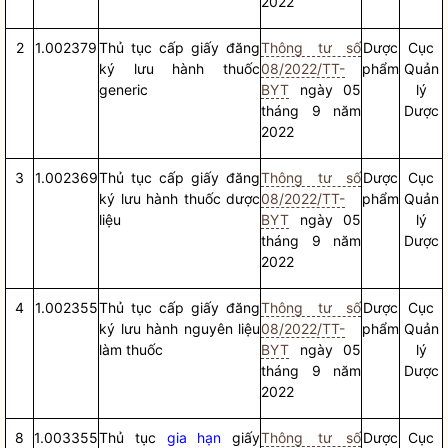
2022
2
1.002379
Thủ tục cấp giấy đăng
Thông tư số
Dược
Cục
ký lưu hành thuốc
08/2022/TT-
phẩm
Quản
generic
BYT
ngày 05
lý
tháng 9 năm
Dược
2022
3
1.002369
Thủ tục cấp giấy đăng
Thông tư số
Dược
Cục
ký lưu hành thuốc dược
08/2022/TT-
phẩm
Quản
liệu
BYT
ngày 05
lý
tháng 9 năm
Dược
2022
4
1.002355
Thủ tục cấp giấy đăng
Thông tư số
Dược
Cục
ký lưu hành nguyên liệu
08/2022/TT-
phẩm
Quản
làm thuốc
BYT
ngày 05
lý
tháng 9 năm
Dược
2022
8
1.003355
Thủ tục
gia hạn
giấy
Thông tư số
Dược
Cục