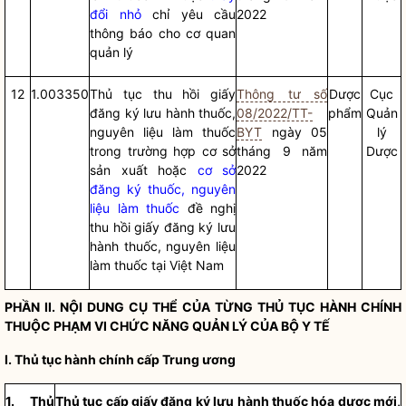
đổi nhỏ
chỉ yêu cầu
2022
thông báo cho cơ quan
quản lý
12
1.003350
Thủ tục thu hồi giấy
Thông tư số
Dược
Cục
đăng ký lưu hành thuốc,
08/2022/TT-
phẩm
Quản
nguyên liệu làm thuốc
BYT
ngày 05
lý
trong trường hợp cơ sở
tháng 9 năm
Dược
sản xuất hoặc
cơ sở
2022
đăng ký thuốc, nguyên
liệu làm thuốc
đề nghị
thu hồi giấy đăng ký lưu
hành thuốc, nguyên liệu
làm thuốc tại Việt Nam
PHẦN II. NỘI DUNG CỤ THỂ CỦA TỪNG
THỦ TỤC HÀNH CHÍNH
THUỘC PHẠM VI CHỨC NĂNG QUẢN LÝ CỦA BỘ Y TẾ
I.
Thủ tục hành chính
cấp Trung ương
1. Thủ
Thủ tục cấp giấy đăng ký lưu hành thuốc hóa dược mới,