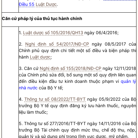
Điều 55
Luật Dược
.
Căn cứ pháp lý của
thủ tục hành chính
1.
Luật dược số 105/2016/QH13
ngày 06/4/2016;
2.
Nghị định số 54/2017/NĐ-CP
ngày 08/5/2017 của
Chính phủ quy định chi tiết một số điều và biện pháp thi
hành
Luật dược
;
3. Căn cứ
Nghị định số 155/2018/NĐ-CP
ngày 12/11/2018
của Chính phủ sửa đổi, bổ sung một số quy định liên quan
đến điều kiện đầu tư kinh doanh thuộc phạm vi
quản lý
nhà nước
của Bộ Y tế;
4.
Thông tư số 08/2022/TT-BYT
ngày 05/9/2022 của
Bộ
trưởng
Bộ Y tế quy định đăng ký lưu hành thuốc, nguyên
liệu làm thuốc;
5. Thông tư số 277/2016/TT-BYT ngày 14/11/2016 của
Bộ
trưởng
Bộ Tài chính quy định mức thu, chế độ thu, nộp,
quản lý và sử dụng phí trong lĩnh vực dược, mỹ phẩm.