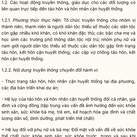
1.2. Các hoạt động truyền thông, giáo dục cho các đối tượng có
liên quan trực tiếp đến tảo hôn và hôn nhân cận huyết thống
1.2.1.
Phương thức thực hiện:
Tổ chức truyền thông cho nhóm vị
thành niên, thanh niên là người
dân tộc
thiểu số thuộc các
dân tộc
còn gặp nhiều khó khăn, có khó khăn đặc thù; các bậc cha mẹ và
học sinh các trường phổ thông
dân tộc
nội trú; nhóm phụ nữ và
nam giới người
dân tộc
thiểu số thuộc các
dân tộc
gặp tình trạng
tảo hôn, kết hôn cận huyết thống; các cặp vợ chồng tảo hôn, kết
hôn cận huyết thống.
1.2.2.
Nội dung truyền thông chuyển đổi hành vi:
- Thực trạng tảo hôn, hôn nhân cận huyết thống tại địa phương,
các
địa bàn
triển khai dự án;
- Hệ lụy của tảo hôn và hôn nhân cận huyết thống đối cá nhân, gia
đình và cộng đồng (tập trung vào vấn đề ảnh hưởng đến sức khỏe
sinh sản, sức khỏe bà mẹ, trẻ em, kế hoạch hóa gia đình và chất
lượng dân số, dinh dưỡng, phát triển thể chất):
+ Hệ lụy đối với phụ nữ và bà mẹ: Đối mặt với vấn đề về sức khỏe
thể chất (sức khỏe sinh sản; sức khỏe trước, trong và sau khi