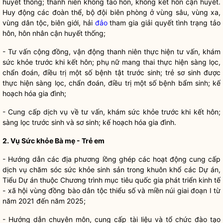
huyết thống; thanh niên không tảo hôn, không kết hôn cận huyết.
Huy động các đoàn thể, bộ đội biên phòng ở vùng sâu, vùng xa,
vùng
dân tộc
, biên giới, hải
đảo
tham gia giải quyết tình trạng tảo
hôn, hôn nhân cận huyết thống;
- Tư vấn cộng đồng, vận động thanh niên thực hiện tư vấn, khám
sức khỏe trước khi kết hôn; phụ nữ mang thai thực hiện sàng lọc,
chẩn đoán, điều trị một số bệnh tật trước sinh; trẻ sơ sinh được
thực hiện sàng lọc, chẩn đoán, điều trị một số bệnh bẩm sinh; kế
hoạch hóa gia đình;
- Cung cấp dịch vụ về tư vấn, khám sức khỏe trước khi kết hôn;
sàng lọc trước sinh và sơ sinh; kế hoạch hóa gia đình.
2. Vụ Sức khỏe Bà mẹ - Trẻ em
- Hướng dẫn các địa phương lồng ghép các hoạt động cung cấp
dịch vụ chăm sóc sức khỏe sinh sản trong khuôn khổ các Dự án,
Tiểu Dự án thuộc Chương trình mục tiêu
quốc gia
phát triển kinh tế
- xã hội vùng đồng bào
dân tộc
thiểu số và miền núi giai đoạn I từ
năm 2021 đến năm 2025;
- Hướng dẫn chuyên môn, cung cấp tài liệu và tổ chức đào tạo