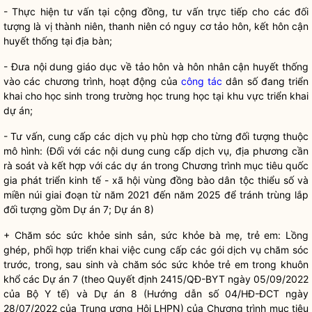
- Thực hiện tư vấn tại cộng đồng, tư vấn trực tiếp cho các đối
tượng là vị thành niên, thanh niên có nguy cơ tảo hôn, kết hôn cận
huyết thống tại
địa bàn
;
- Đưa nội dung giáo dục về tảo hôn và hôn nhân cận huyết thống
vào các chương trình, hoạt động của
công tác
dân số đang triển
khai cho học sinh trong trường học trung học tại khu vực triển khai
dự án;
- Tư vấn, cung cấp các dịch vụ phù hợp cho từng đối tượng thuộc
mô hình: (Đối với các nội dung cung cấp dịch vụ, địa phương cần
rà soát và kết hợp với các dự án trong Chương trình mục tiêu
quốc
gia
phát triển kinh tế - xã hội vùng đồng bào
dân tộc
thiểu số và
miền núi giai đoạn từ năm 2021 đến năm 2025 để tránh trùng lắp
đối tượng gồm Dự án 7; Dự án 8)
+ Chăm sóc sức khỏe sinh sản, sức khỏe bà mẹ, trẻ em: Lồng
ghép, phối hợp triển khai việc cung cấp các gói dịch vụ chăm sóc
trước, trong, sau sinh và chăm sóc sức khỏe trẻ em trong khuôn
khổ các Dự án 7 (theo Quyết định 2415/QĐ-BYT ngày 05/09/2022
của Bộ Y tế) và Dự án 8 (Hướng dẫn số 04/HĐ-ĐCT ngày
28/07/2022 của Trung ương Hội LHPN) của Chương trình mục tiêu