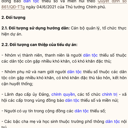
đồng bào
dân tộc
thiểu số và miền núi theo
Quyết định số
861/QĐ-TTg
ngày 04/6/2021 của Thủ tướng Chính phủ.
2. Đối tượng
2.1. Đối tượng sử dụng hướng dẫn:
Cán bộ quản lý, tổ chức thực
hiện dự án.
2.2. Đối tượng can thiệp của tiểu dự án:
- Nhóm vị thành niên, thanh niên là người
dân tộc
thiểu số thuộc
các
dân tộc
còn gặp nhiều khó khăn, có khó khăn đặc thù;
- Nhóm phụ nữ và nam giới người
dân tộc
thiểu số thuộc các
dân
tộc
còn gặp nhiều khó khăn, có khó khăn đặc thù tảo hôn, kết hôn
cận huyết thống;
- Lãnh đạo cấp ủy Đảng,
chính quyền
, các tổ chức
chính trị
- xã
hội các cấp trong vùng đồng bào
dân tộc
thiểu số và miền núi;
- Người có uy tín trong cộng đồng các
dân tộc
thiểu số;
- Các bậc cha mẹ và học sinh thuộc trường phổ thông
dân tộc
nội
trú.