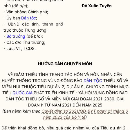
phủ (để b/c);
Đỗ Xuân Tuyên
- Văn phòng Chính phủ;
- Ủy ban
Dân tộc
;
- UBND các tỉnh, thành phố
trực thuộc Trung ương;
-
Bộ trưởng
(để b/c);
- Các đ/c Thứ trưởng;
- Lưu: VT, TCDS.
HƯỚNG DẪN CHUYÊN MÔN
VỀ GIẢM THIỂU TÌNH TRẠNG TẢO HÔN VÀ HÔN NHÂN CẬN
HUYẾT THỐNG TRONG VÙNG ĐỒNG BÀO
DÂN TỘC
THIỂU SỐ VÀ
MIỀN NÚI THUỘC TIỂU DỰ ÁN 2, DỰ ÁN 9, CHƯƠNG TRÌNH MỤC
TIÊU
QUỐC GIA
PHÁT TRIỂN KINH TẾ - XÃ HỘI VÙNG ĐỒNG BÀO
DÂN TỘC
THIỂU SỐ VÀ MIỀN NÚI GIAI ĐOẠN 2021-2030, GIAI
ĐOẠN I: TỪ NĂM 2021 ĐẾN NĂM 2025
(Ban hành kèm theo
Quyết định số 2621/QĐ-BYT ngày 21 tháng 6
năm 2023 của Bộ Y tế
)
Để triển khai đồng bộ, hiệu quả các nhiệm vụ của Tiểu dự án 2 -