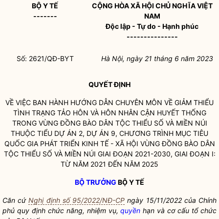
BỘ Y TẾ
CỘNG HÒA XÃ HỘI CHỦ NGHĨA VIỆT
-------
NAM
Độc lập - Tự do - Hạnh phúc
---------------
Số: 2621/QĐ-BYT
Hà Nội, ngày 21 tháng 6 năm 2023
QUYẾT ĐỊNH
VỀ VIỆC BAN HÀNH HƯỚNG DẪN CHUYÊN MÔN VỀ GIẢM THIỂU
TÌNH TRẠNG TẢO HÔN VÀ HÔN NHÂN CẬN HUYẾT THỐNG
TRONG VÙNG ĐỒNG BÀO
DÂN TỘC
THIỂU SỐ VÀ MIỀN NÚI
THUỘC TIỂU DỰ ÁN 2, DỰ ÁN 9, CHƯƠNG TRÌNH MỤC TIÊU
QUỐC GIA
PHÁT TRIỂN KINH TẾ - XÃ HỘI VÙNG ĐỒNG BÀO
DÂN
TỘC
THIỂU SỐ VÀ MIỀN NÚI GIAI ĐOẠN 2021-2030, GIAI ĐOẠN I:
TỪ NĂM 2021 ĐẾN NĂM 2025
BỘ TRƯỞNG
BỘ Y TẾ
Căn cứ
Nghị định số 95/2022/NĐ-CP
ngày 15/11/2022 của Chính
phủ quy định chức năng, nhiệm vụ,
quyền
hạn và cơ cấu tổ chức