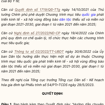
của Bộ Y tế;
Căn cứ
Quyết định số 1719/QĐ-TTg
ngày 14/10/2021 của Thủ
tướng Chính phủ phê duyệt Chương trình mục tiêu
quốc gia
phát
triển kinh tế - xã hội vùng đồng bào
dân tộc
thiểu số và miền núi
giai đoạn 2021-2030, giai đoạn I: từ năm 2021 đến năm 2025;
Căn cứ
Nghị định số 27/2022/NĐ-CP
ngày 19/4/2022 của Chính
phủ quy định cơ chế quản lý, tổ chức thực hiện các chương trình
mục tiêu
quốc gia
;
Căn cứ
Thông tư số 02/2022/TT-UBDT
ngày 30/6/2022 của Ủy
ban
Dân tộc
hướng dẫn thực hiện một số dự án thuộc Chương
trình mục tiêu
quốc gia
phát triển kinh tế - xã hội vùng đồng bào
dân tộc
thiểu số và miền núi giai đoạn 2021-2030, giai đoạn I: từ
năm 2021 đến năm 2025;
Theo đề nghị của Tổng cục trưởng Tổng cục Dân số - Kế hoạch
hóa gia đình tại Phiếu trình số 54/PTr-TCDS ngày 29/5/2023.
QUYẾT ĐỊNH:
Điều 1.
Ban hành kèm theo Quyết định này: “Hướng dẫn chuyên