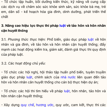
- Tổ chức tập huấn, bồi dưỡng kiến thức, kỹ năng về cung cấp
các dịch vụ về chăm sóc sức khỏe sinh sản, sức khỏe bà mẹ, trẻ
em, dân số - kế hoạch hóa gia đình, dinh dưỡng, phát triển thể
chất
3. Nâng cao hiệu lực thực thi pháp
luật
về tảo hôn và hôn nhân
cận huyết thống
3.1.
Phương thức thực hiện:
Phổ biến, giáo dục pháp
luật
về hôn
nhân và gia đình, về tảo hôn và hôn nhân cận huyết thống; đẩy
mạnh các hoạt động kiểm tra, giám sát, đánh giá thực thi quy định
của pháp
luật
.
3.2.
Các hoạt động chủ yếu:
- Tổ chức các hội nghị, hội thảo tập huấn phổ biến, tuyên truyền
giáo dục pháp
luật
, chính sách của
nhà nước
liên quan đến tảo
hôn và hôn nhân cân huyết thống cho cán bộ thực hiện dự án;
- Tổ chức các hội thi tìm hiểu về pháp
luật
, hôn nhân, tảo hôn và
hôn nhân cận huyết thống;
- Xây dựng
quy chế
,
hương ước
, quy ước, cam kết, thực thi các