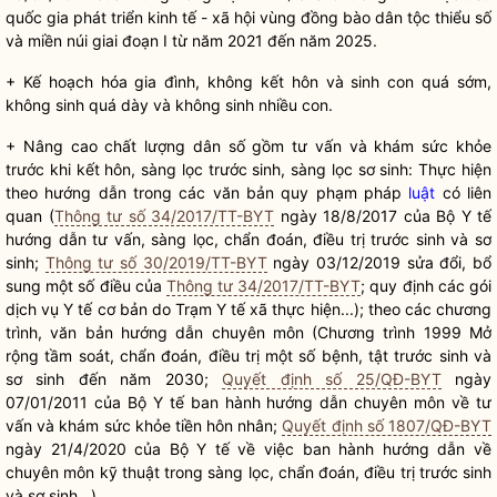
quốc gia
phát triển kinh tế - xã hội vùng đồng bào
dân tộc
thiểu số
và miền núi giai đoạn I từ năm 2021 đến năm 2025.
+ Kế hoạch hóa gia đình, không kết hôn và sinh con quá sớm,
không sinh quá dày và không sinh nhiều con.
+ Nâng cao chất lượng dân số gồm tư vấn và khám sức khỏe
trước khi kết hôn, sàng lọc trước sinh, sàng lọc sơ sinh: Thực hiện
theo hướng dẫn trong các văn bản quy phạm pháp
luật
có liên
quan (
Thông tư số 34/2017/TT-BYT
ngày 18/8/2017 của Bộ Y tế
hướng dẫn tư vấn, sàng lọc, chẩn đoán, điều trị trước sinh và sơ
sinh;
Thông tư số 30/2019/TT-BYT
ngày 03/12/2019 sửa đổi, bổ
sung một số điều của
Thông tư 34/2017/TT-BYT
; quy định các gói
dịch vụ Y tế cơ bản do Trạm Y tế xã thực hiện...); theo các chương
trình, văn bản hướng dẫn chuyên môn (Chương trình 1999 Mở
rộng tầm soát, chẩn đoán, điều trị một số bệnh, tật trước sinh và
sơ sinh đến năm 2030;
Quyết định số 25/QĐ-BYT
ngày
07/01/2011 của Bộ Y tế ban hành hướng dẫn chuyên môn về tư
vấn và khám sức khỏe tiền hôn nhân;
Quyết định số 1807/QĐ-BYT
ngày 21/4/2020 của Bộ Y tế về việc ban hành hướng dẫn về
chuyên môn kỹ thuật trong sàng lọc, chẩn đoán, điều trị trước sinh
và sơ sinh...).