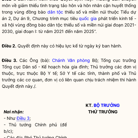
môn về giảm thiểu tình trạng tảo hôn và hôn nhân cận huyết thống
trong vùng đồng bào
dân tộc
thiểu số và miền núi thuộc Tiểu dự
án 2, Dự án 9, Chương trình mục tiêu
quốc gia
phát triển kinh tế -
xã hội vùng đồng bào
dân tộc
thiểu số và miền núi giai đoạn 2021-
2030, giai đoạn I: từ năm 2021 đến năm 2025”.
Điều 2.
Quyết định này có hiệu lực kể từ ngày ký ban hành.
Điều 3.
Các Ông (bà):
Chánh Văn phòng
Bộ; Tổng cục trưởng
Tổng cục Dân số - Kế hoạch hóa gia đình; Thủ trưởng các đơn vị
thuộc, trực thuộc Bộ Y tế; Sở Y tế các tỉnh, thành phố và Thủ
trưởng các cơ quan, đơn vị có liên quan chịu trách nhiệm thi hành
Quyết định này./.
KT.
BỘ TRƯỞNG
Nơi nhận:
THỨ TRƯỞNG
- Như
Điều 3
;
- Thủ tướng Chính phủ (để
b/c);
- Các đ/c Phó Thủ tướng Chính