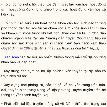
- Tổ chức hội nghị, hội thảo, tọa đàm, giao lưu văn hóa, hoạt động
sinh hoạt cộng đồng lồng ghép trong các hoạt động văn hóa xã
hội khác;
- Tổ chức các buổi sinh hoạt ngoại khóa cho học sinh các trường
phổ thông
dân tộc
nội trú về chăm sóc sức khỏe sinh sản, tư vấn
và khám sức khỏe trước khi kết hôn...theo các tài liệu hướng dẫn
chuyên ngành y tế
(tài liệu “Hướng dẫn truyền thông trực tiếp về
chăm sóc sức khỏe sinh sản vị thành niên” ban hành kèm theo
Quyết định số 2885/QĐ-BYT
ngày 22/10/2022 của Bộ Y tế,...)
;
-
Biên soạn
các tài liệu, ấn phẩm truyền thông mẫu để địa phương
nhân bản và cấp phát;
- Xây dựng các cụm pa-nô, áp phích tuyên truyền tại
địa bàn
xã
thực hiện dự án;
- Xây dựng các phóng sự, các tin bài và chuyên trang trên báo,
đài, truyền hình trung ương và địa phương, tuyên truyền trên hệ
thống truyền thanh huyện, xã;
- Phát triển tài liệu truyền thông số về Giảm thiểu tình trạng tảo