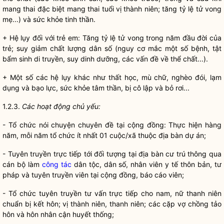
mang thai đặc biệt mang thai tuổi vị thành niên; tăng tỷ lệ tử vong
mẹ...) và sức khỏe tinh thần.
+ Hệ lụy đối với trẻ em: Tăng tỷ lệ tử vong trong năm đầu đời của
trẻ; suy giảm chất lượng dân số (nguy cơ mắc một số bệnh, tật
bẩm sinh di truyền, suy dinh dưỡng, các vấn đề về thể chất...).
+ Một số các hệ lụy khác như thất học, mù chữ, nghèo đói, lạm
dụng và bạo lực, sức khỏe tâm thần, bị cô lập và bỏ rơi...
1.2.3.
Các hoạt động chủ yếu:
- Tổ chức nói chuyện chuyên đề tại cộng đồng: Thực hiện hàng
năm, mỗi năm tổ chức ít nhất 01 cuộc/xã thuộc
địa bàn
dự án;
- Tuyên truyền trực tiếp tới đối tượng tại
địa bàn
cư trú thông qua
cán bộ làm
công tác
dân tộc
, dân số, nhân viên y tế thôn bản, tư
pháp và tuyên truyền viên tại cộng đồng, báo cáo viên;
- Tổ chức tuyên truyền tư vấn trực tiếp cho nam, nữ thanh niên
chuẩn bị kết hôn; vị thành niên, thanh niên; các cặp vợ chồng tảo
hôn và hôn nhân cận huyết thống;