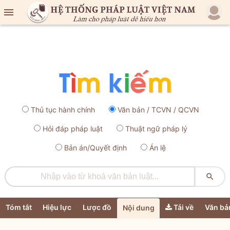

Thủ tục hành chính
Văn bản / TCVN / QCVN
Hỏi đáp pháp luật
Thuật ngữ pháp lý
Bản án/Quyết định
Án lệ

Tóm tắt
Hiệu lực
Lược đồ
Tải về
Văn bả
Nội dung