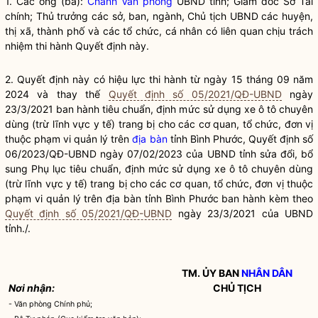
1. Các ông (bà):
Chánh Văn phòng
UBND tỉnh; Giám đốc Sở Tài
chính; Thủ trưởng các sở, ban, ngành, Chủ tịch UBND các huyện,
thị xã, thành phố và các tổ chức, cá nhân có liên quan chịu trách
nhiệm thi hành Quyết định này.
2. Quyết định này có hiệu lực thi hành từ ngày 15 tháng 09 năm
2024 và thay thế
Quyết định số 05/2021/QĐ-UBND
ngày
23/3/2021 ban hành tiêu chuẩn, định mức sử dụng xe ô tô chuyên
dùng (trừ lĩnh vực y tế) trang bị cho các cơ quan, tổ chức, đơn vị
thuộc phạm vi quản lý trên
địa bàn
tỉnh Bình Phước, Quyết định số
06/2023/QĐ-UBND ngày 07/02/2023 của UBND tỉnh sửa đổi, bổ
sung Phụ lục tiêu chuẩn, định mức sử dụng xe ô tô chuyên dùng
(trừ lĩnh vực y tế) trang bị cho các cơ quan, tổ chức, đơn vị thuộc
phạm vi quản lý trên
địa bàn
tỉnh Bình Phước ban hành kèm theo
Quyết định số 05/2021/QĐ-UBND
ngày 23/3/2021 của UBND
tỉnh./.
TM. ỦY BAN
NHÂN DÂN
Nơi nhận:
CHỦ TỊCH
- Văn phòng Chính phủ;