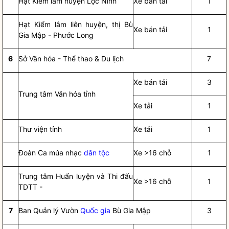
Hạt Kiểm lâm huyện Lộc Ninh
Xe bán tải
1
Hạt Kiểm lâm liên huyện, thị Bù
Xe bán tải
1
Gia Mập - Phước Long
6
Sở Văn hóa - Thể thao & Du lịch
7
Xe bán tải
3
Trung tâm Văn hóa tỉnh
Xe tải
1
Thư viện tỉnh
Xe tải
1
Đoàn Ca múa nhạc
dân tộc
Xe >16 chỗ
1
Trung tâm Huấn luyện và Thi đấu
Xe >16 chỗ
1
TDTT -
7
Ban Quản lý Vườn
Quốc gia
Bù Gia Mập
3