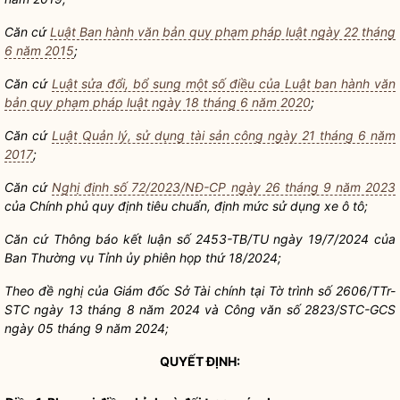
Căn cứ
Luật Ban hành văn bản quy phạm pháp luật ngày 22 tháng
6 năm 2015
;
Căn cứ
Luật sửa đổi, bổ sung một số điều của Luật ban hành văn
bản quy phạm pháp luật ngày 18 tháng 6 năm 2020
;
Căn cứ
Luật Quản lý, sử dụng tài sản công ngày 21 tháng 6 năm
2017
;
Căn cứ
Nghị định số 72/2023/NĐ-CP ngày 26 tháng 9 năm 2023
của Chính phủ quy định tiêu chuẩn, định mức sử dụng xe ô tô;
Căn cứ Thông báo kết luận số 2453-TB/TU ngày 19/7/2024 của
Ban Thường vụ Tỉnh ủy phiên họp thứ 18/2024;
Theo đề nghị của Giám đốc Sở Tài chính tại Tờ trình số 2606/TTr-
STC ngày 13 tháng 8 năm 2024 và Công văn số 2823/STC-GCS
ngày 05 tháng 9 năm 2024;
QUYẾT ĐỊNH: