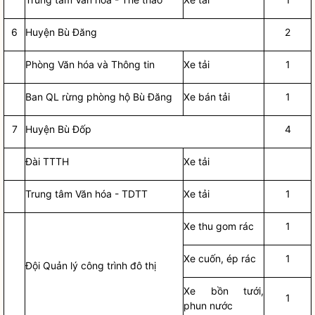
6
Huyện Bù Đăng
2
Phòng Văn hóa và Thông tin
Xe tải
1
Ban QL rừng phòng hộ Bù Đăng
Xe bán tải
1
7
Huyện Bù Đốp
4
Đài TTTH
Xe tải
Trung tâm Văn hóa - TDTT
Xe tải
1
Xe thu gom rác
1
Xe cuốn, ép rác
1
Đội Quản lý công trình đô thị
Xe bồn tưới,
1
phun nước