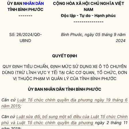
ỦY BAN
NHÂN DÂN
CỘNG HÒA XÃ HỘI CHỦ NGHĨA VIỆT
TỈNH BÌNH PHƯỚC
NAM
-------
Độc lập - Tự do - Hạnh phúc
---------------
Số: 26/2024/QĐ-
Bình Phước, ngày 05 tháng 9 năm
UBND
2024
QUYẾT ĐỊNH
QUY ĐỊNH TIÊU CHUẨN, ĐỊNH MỨC SỬ DỤNG XE Ô TÔ CHUYÊN
DÙNG (TRỪ LĨNH VỰC Y TẾ) TẠI CÁC CƠ QUAN, TỔ CHỨC, ĐƠN
VỊ THUỘC PHẠM VI QUẢN LÝ CỦA TỈNH BÌNH PHƯỚC
ỦY BAN
NHÂN DÂN
TỈNH BÌNH PHƯỚC
Căn cứ
Luật Tổ chức chính quyền địa phương ngày 19 tháng 6
năm 2015
;
Căn cứ
Luật sửa đổi, bổ sung một số điều của Luật Tổ chức Chính
phủ và Luật Tổ chức chính quyền địa phương
ngày 2 tháng 11
năm 2019;