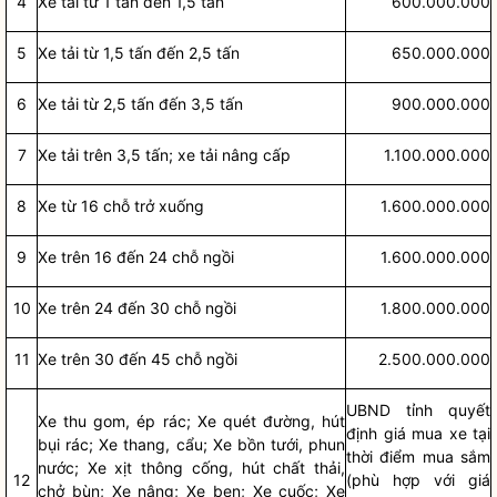
4
Xe tải từ 1 tấn đến 1,5 tấn
600.000.000
5
Xe tải từ 1,5 tấn đến 2,5 tấn
650.000.000
6
Xe tải từ 2,5 tấn đến 3,5 tấn
900.000.000
7
Xe tải trên 3,5 tấn; xe tải nâng cấp
1.100.000.000
8
Xe từ 16 chỗ trở xuống
1.600.000.000
9
Xe trên 16 đến 24 chỗ ngồi
1.600.000.000
10
Xe trên 24 đến 30 chỗ ngồi
1.800.000.000
11
Xe trên 30 đến 45 chỗ ngồi
2.500.000.000
UBND tỉnh quyết
Xe thu gom, ép rác; Xe quét đường, hút
định giá mua xe tại
bụi rác; Xe thang, cẩu; Xe bồn tưới, phun
thời điểm mua sắm
nước; Xe xịt thông cống, hút chất thải,
12
(phù hợp với giá
chở bùn; Xe nâng; Xe ben; Xe cuốc; Xe