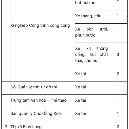
hút bụi rác
Xe thang, cẩu
1
Xí nghiệp Công trình công cộng
Xe bồn tưới,
1
phun nước
Xe xịt thông
cống, hút chất
3
thải, chở bùn
Xe tải
2
Đội Quản lý trật tự đô thị
Xe tải
1
Trung tâm Văn hóa - Thể thao
Xe tải
1
Ban quản lý Chợ Đồng Xoài
Xe tải
1
2
Thị xã Bình Long
2