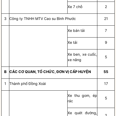
Xe 7 chỗ
2
3
Công ty TNHH MTV Cao su Bình Phước
21
Xe bán tải
7
Xe tải
9
Xe ben, xe cuốc,
5
xe nâng
B
CÁC CƠ QUAN, TỔ CHỨC, ĐƠN VỊ CẤP HUYỆN
55
1
Thành phố Đồng Xoài
17
Xe thu gom, ép
5
rác
Xe quét đường,
2