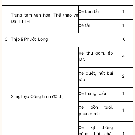
Xe bán tải
1
Trung tâm Văn hóa, Thể thao và
Đài TTTH
Xe tải
1
3
Thị xã Phước Long
10
Xe thu gom, ép
4
rác
Xe quét, hút bụi
2
rác
Xe thang, cẩu
1
Xí nghiệp Công trình đô thị
Xe bồn tưới,
1
phun nước
Xe xịt thông
cống, hút chất
1