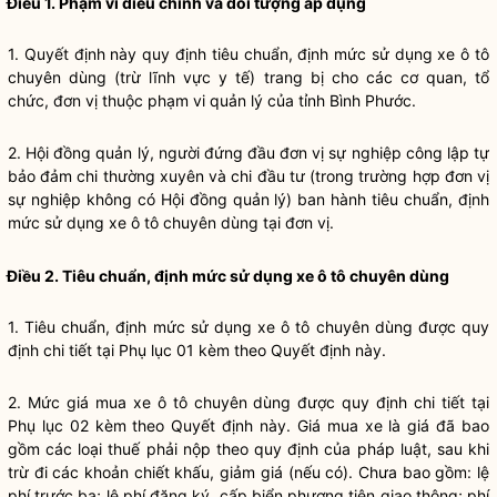
Điều 1. Phạm vi điều chỉnh và đối tượng áp dụng
1. Quyết định này quy định tiêu chuẩn, định mức sử dụng xe ô tô
chuyên dùng (trừ lĩnh vực y tế) trang bị cho các cơ quan, tổ
chức, đơn vị thuộc phạm vi quản lý của tỉnh Bình Phước.
2. Hội đồng quản lý, người đứng đầu đơn vị sự nghiệp công lập tự
bảo đảm chi thường xuyên và chi đầu tư (trong trường hợp đơn vị
sự nghiệp không có Hội đồng quản lý) ban hành tiêu chuẩn, định
mức sử dụng xe ô tô chuyên dùng tại đơn vị.
Điều 2. Tiêu chuẩn, định mức sử dụng xe ô tô chuyên dùng
1. Tiêu chuẩn, định mức sử dụng xe ô tô chuyên dùng được quy
định chi tiết tại Phụ lục 01 kèm theo Quyết định này.
2. Mức giá mua xe ô tô chuyên dùng được quy định chi tiết tại
Phụ lục 02 kèm theo Quyết định này. Giá mua xe là giá đã bao
gồm các loại thuế phải nộp theo quy định của pháp
luật
, sau khi
trừ đi các khoản chiết khấu, giảm giá (nếu có). Chưa bao gồm: lệ
phí trước bạ; lệ phí đăng ký, cấp biển phương tiện giao thông; phí