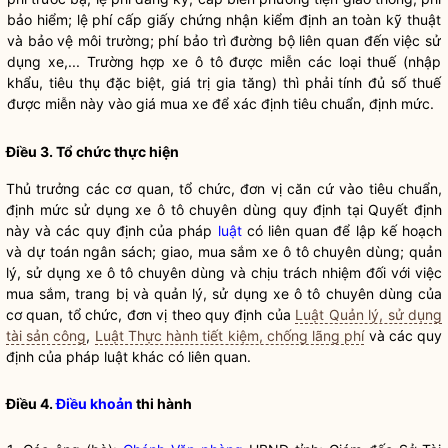
bảo hiểm; lệ phí cấp giấy chứng nhận kiểm định an toàn kỹ thuật
và bảo vệ môi trường; phí bảo trì đường bộ liên quan đến việc sử
dụng xe,... Trường hợp xe ô tô được miễn các loại thuế (nhập
khẩu, tiêu thụ đặc biệt, giá trị gia tăng) thì phải tính đủ số thuế
được miễn này vào giá mua xe để xác định tiêu chuẩn, định mức.
Điều 3. Tổ chức thực hiện
Thủ trưởng các cơ quan, tổ chức, đơn vị căn cứ vào tiêu chuẩn,
định mức sử dụng xe ô tô chuyên dùng quy định tại Quyết định
này và các quy định của pháp
luật
có liên quan để lập kế hoạch
và dự toán ngân sách; giao, mua sắm xe ô tô chuyên dùng; quản
lý, sử dụng xe ô tô chuyên dùng và chịu trách nhiệm đối với việc
mua sắm, trang bị và quản lý, sử dụng xe ô tô chuyên dùng của
cơ quan, tổ chức, đơn vị theo quy định của
Luật Quản lý, sử dụng
tài sản công
,
Luật Thực hành tiết kiệm, chống lãng phí
và các quy
định của pháp
luật
khác có liên quan.
Điều 4.
Điều khoản
thi hành