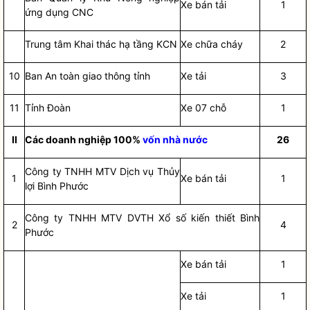
Xe bán tải
1
ứng dụng CNC
Trung tâm Khai thác hạ tầng KCN
Xe chữa cháy
2
10
Ban An toàn giao thông tỉnh
Xe tải
3
11
Tỉnh Đoàn
Xe 07 chỗ
1
II
Các doanh nghiệp 100%
vốn nhà nước
26
Công ty TNHH MTV Dịch vụ Thủy
1
Xe bán tải
1
lợi Bình Phước
Công ty TNHH MTV DVTH Xổ số kiến thiết Bình
2
4
Phước
Xe bán tải
1
Xe tải
1