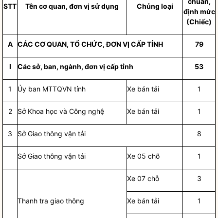
chuẩn,
STT
Tên cơ quan, đơn vị sử dụng
Chủng loại
định mức
(Chiếc)
A
CÁC CƠ QUAN, TỔ CHỨC, ĐƠN VỊ CẤP TỈNH
79
I
Các sở, ban, ngành, đơn vị cấp tỉnh
53
1
Ủy ban MTTQVN tỉnh
Xe bán tải
1
2
Sở Khoa học và Công nghệ
Xe bán tải
1
3
Sở Giao thông vận tải
8
Sở Giao thông vận tải
Xe 05 chỗ
1
Xe 07 chỗ
3
Thanh tra giao thông
Xe bán tải
1