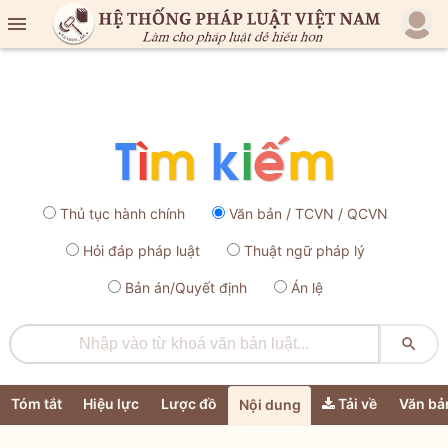

Thủ tục hành chính
Văn bản / TCVN / QCVN
Hỏi đáp pháp luật
Thuật ngữ pháp lý
Bản án/Quyết định
Án lệ

Tóm tắt
Hiệu lực
Lược đồ
Tải về
Văn bả
Nội dung