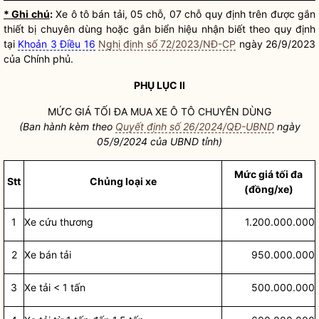
* Ghi chú
:
Xe ô tô bán tải, 05 chỗ, 07 chỗ quy định trên được gắn
thiết bị chuyên dùng hoặc gắn biển hiệu nhận biết theo quy định
tại
Khoản 3 Điều 16
Nghị định số 72/2023/NĐ-CP
ngày 26/9/2023
của Chính phủ.
PHỤ LỤC II
MỨC GIÁ TỐI ĐA MUA XE Ô TÔ CHUYÊN DÙNG
(Ban hành kèm theo
Quyết định số 26/2024/QĐ-UBND
ngày
05/9/2024 của UBND tỉnh)
Mức giá tối đa
Stt
Chủng loại xe
(đồng/xe)
1
Xe cứu thương
1.200.000.000
2
Xe bán tải
950.000.000
3
Xe tải < 1 tấn
500.000.000