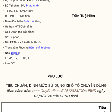
- Bộ Tư pháp (Cục kiểm tra văn bản);
- Bộ Tài chính (Vụ
Pháp chế
);
- TTTU, TT. HĐND tỉnh;
Trần Tuệ Hiền
- CT, PCT UBND tỉnh;
- Đoàn Đại biểu
Quốc hội
tỉnh;
- Ủy ban MTTQVN tỉnh;
- Các Đoàn thể cấp tỉnh;
- Sở Tư pháp;
- Đài PTTH và Báo Bình Phước;
- Trung tâm Phục vụ
hành chính công
;
- Như
Điều 4
;
- LĐVP, CV, HCTC, TH;
- Lưu: VT.
PHỤ LỤC I
TIÊU CHUẨN, ĐỊNH MỨC SỬ DỤNG XE Ô TÔ CHUYÊN DÙNG
(Ban hành kèm theo
Quyết định số 26/2024/QĐ-UBND
ngày
05/9/2024 của UBND tỉnh)
Tiêu