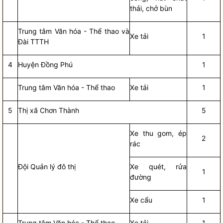
thải, chở bùn
Trung tâm Văn hóa - Thể thao và
Xe tải
1
Đài TTTH
4
Huyện Đồng Phú
1
Trung tâm Văn hóa - Thể thao
Xe tải
1
5
Thị xã Chơn Thành
5
Xe thu gom, ép
2
rác
Đội Quản lý đô thị
Xe quét, rửa
1
đường
Xe cẩu
1
Trung tâm Văn hóa - Thể thao
Xe tải
1