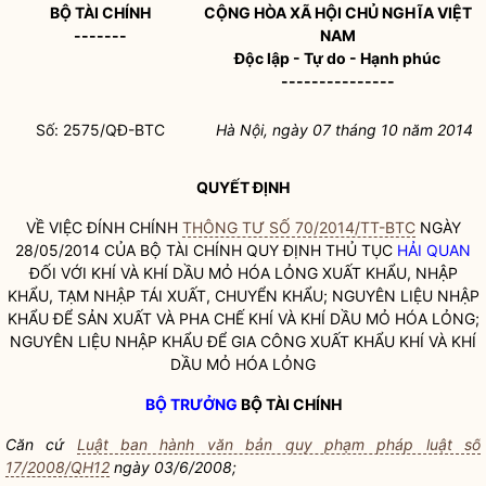
BỘ TÀI CHÍNH
CỘNG HÒA XÃ HỘI CHỦ NGHĨA VIỆT
-------
NAM
Độc lập - Tự do - Hạnh phúc
---------------
Số: 2575/QĐ-BTC
Hà Nội, ngày 07 tháng 10 năm 2014
QUYẾT ĐỊNH
VỀ VIỆC ĐÍNH CHÍNH
THÔNG TƯ SỐ 70/2014/TT-BTC
NGÀY
28/05/2014 CỦA BỘ TÀI CHÍNH QUY ĐỊNH THỦ TỤC
HẢI QUAN
ĐỐI VỚI KHÍ VÀ KHÍ DẦU MỎ HÓA LỎNG XUẤT KHẨU, NHẬP
KHẨU, TẠM NHẬP TÁI XUẤT, CHUYỂN KHẨU; NGUYÊN LIỆU NHẬP
KHẨU ĐỂ SẢN XUẤT VÀ PHA CHẾ KHÍ VÀ KHÍ DẦU MỎ HÓA LỎNG;
NGUYÊN LIỆU NHẬP KHẨU ĐỂ GIA CÔNG XUẤT KHẨU KHÍ VÀ KHÍ
DẦU MỎ HÓA LỎNG
BỘ TRƯỞNG
BỘ TÀI CHÍNH
Căn cứ
Luật ban hành văn bản quy phạm pháp luật số
17/2008/QH12
ngày 03/6/2008;