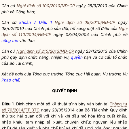
Căn cứ
Nghị định số 100/2010/NĐ-CP
ngày 28/9/2010 của Chính
phủ về Công báo;
Căn cứ
khoản 7 Điều 1
Nghị định số 09/2010/NĐ-CP
ngày
08/02/2010 của Chính phủ sửa đổi, bổ sung một số điều của
Nghị
định số 110/2004/NĐ-CP
ngày 08/04/2004 của Chính phủ về
công tác
văn thư;
Căn cứ
Nghị định số 215/2013/NĐ-CP
ngày 23/12/2013 của Chính
phủ quy định chức năng, nhiệm vụ,
quyền
hạn và cơ cấu tổ chức
của Bộ Tài chính;
Xét đề nghị của Tổng cục trưởng Tổng cục
Hải quan
, Vụ trưởng Vụ
Pháp chế
,
QUYẾT ĐỊNH
Điều 1.
Đính chính một số kỹ thuật trình bày văn bản tại
Thông tư
số 70/2014/TT-BTC
ngày 28/05/2014 của Bộ Tài chính Quy định
thủ tục
hải quan
đối với khí và khí dầu mỏ hóa lỏng xuất khẩu,
nhập khẩu, tạm nhập tái xuất, chuyển khẩu; nguyên liệu nhập
khẩu để sản xuất và pha chế khí và khí dầu mỏ hóa lỏng; nguyên