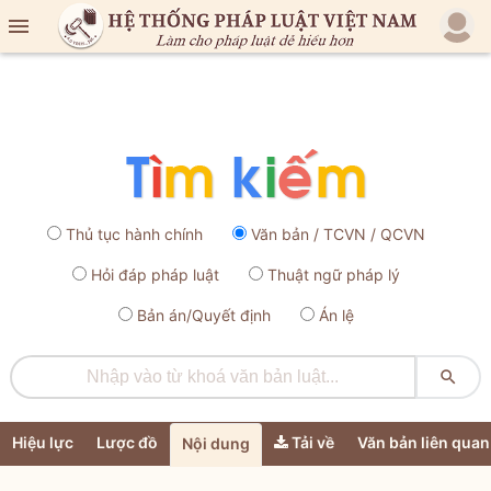

Thủ tục hành chính
Văn bản / TCVN / QCVN
Hỏi đáp pháp luật
Thuật ngữ pháp lý
Bản án/Quyết định
Án lệ

Hiệu lực
Lược đồ
Tải về
Văn bản liên quan
Nội dung