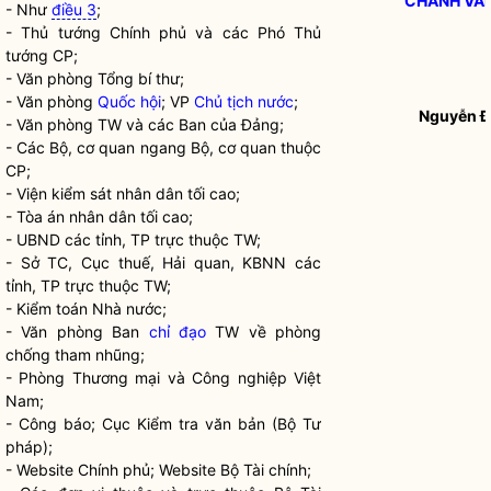
CHÁNH VĂ
- Như
điều 3
;
- Thủ tướng Chính phủ và các Phó Thủ
tướng CP;
- Văn phòng Tổng bí thư;
- Văn phòng
Quốc hội
; VP
Chủ tịch nước
;
Nguyễn Đ
- Văn phòng TW và các Ban của Đảng;
- Các Bộ, cơ quan ngang Bộ, cơ quan thuộc
CP;
- Viện kiểm sát nhân dân tối cao;
- Tòa án nhân dân tối cao;
- UBND các tỉnh, TP trực thuộc TW;
- Sở TC, Cục thuế,
Hải quan
, KBNN các
tỉnh, TP trực thuộc TW;
- Kiểm toán
Nhà nước
;
- Văn phòng Ban
chỉ đạo
TW về phòng
chống tham nhũng;
- Phòng Thương mại và Công nghiệp Việt
Nam;
- Công báo; Cục Kiểm tra văn bản (Bộ Tư
pháp);
- Website Chính phủ; Website Bộ Tài chính;