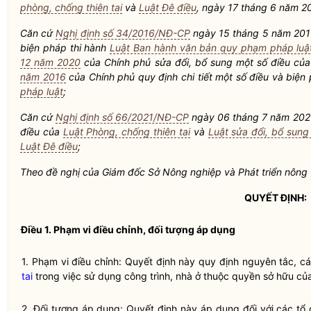
phòng, chống thiên tai
và
Luật Đê điều
, ngày 17 tháng 6 năm 2
Căn cứ
Nghị định số 34/2016/NĐ-CP
ngày 15 tháng 5 năm 2016 
biện pháp thi hành
Luật Ban hành văn bản quy phạm pháp luậ
12 năm 2020
của Chính phủ sửa đổi, bổ sung một số điều củ
năm 2016
của Chính phủ quy định chi tiết một số điều và biện
pháp luật
;
Căn cứ
Nghị định số 66/2021/NĐ-CP
ngày 06 tháng 7 năm 2021 
điều của
Luật Phòng, chống thiên tai
và
Luật sửa đổi, bổ sung
Luật Đê điều
;
Theo đề nghị của Giám đốc Sở Nông nghiệp và Phát triển nông 
QUYẾT ĐỊNH:
Điều 1. Phạm vi điều chỉnh, đối tượng áp dụng
1. Phạm vi điều chỉnh: Quyết định này quy định nguyên tắc, c
tai
trong việc sử dụng công trình, nhà ở thuộc
quyền
sở hữu của
2. Đối tượng áp dụng: Quyết định này áp dụng đối với các tổ