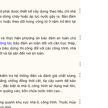
⋮
ở phải được thiết kế xây dựng theo tiêu chí nhà
 do dòng chảy hoặc áp lực nước gây ra. Bảo đảm
 hoặc theo dõi trong vòng từ 5 năm trở lên) tại
⋮
ập và thực hiện phương án bảo đảm an toàn cho
ông tác
bảo đảm an toàn đối với cần trục tháp,
 bão; dừng thi công đối với các công trình, nhà
ời và tài sản đến nơi an toàn.
⋮
⋮
kiểm tra hệ thống điện và đánh giá chất lượng
giằng chống đồng thời cắt, tỉa cây xanh để bảo
… đặc biệt là nhà ở, công trình sử dụng mái tôn,
iển quảng cáo, bồn chứa nước trên cao...
⋮
ung quanh khu vực nhà ở, công trình. Trước mùa
ịp thời.