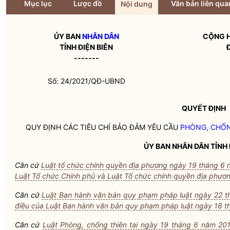
Mục lục
Lược đồ
Văn bản liên qua
Nội dung
ỦY BAN
NHÂN DÂN
CỘNG H
TỈNH ĐIỆN BIÊN
-------
Số: 24/2021/QĐ-UBND
QUYẾT ĐỊNH
QUY ĐỊNH CÁC TIÊU CHÍ BẢO ĐẢM YÊU CẦU
PHÒNG, CHỐN
ỦY BAN
NHÂN DÂN
TỈNH 
Căn cứ
Luật tổ chức chính quyền địa phương ngày 19 tháng 6
Luật Tổ chức Chính phủ và Luật Tổ chức chính quyền địa phươ
Căn cứ
Luật Ban hành văn bản quy phạm pháp luật ngày 22 
điều của Luật Ban hành văn bản quy phạm pháp luật ngày 18 
Căn cứ
Luật Phòng, chống thiên tai ngày 19 tháng 6 năm 20