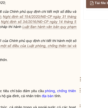
020;
Tải fil
của Chính phủ quy định chi tiết một số điều và
t
;
Nghị định số 154/2020/NĐ-CP ngày 31 tháng
a
Nghị định số 34/2016/NĐ-CP ngày 14 tháng 5
 pháp thi hành
Luật Ban hành văn bản quy phạm
của Chính phủ quy định chi tiết thi hành một số
 một số điều của Luật phòng, chống thiên tai và
thôn.
⋮
⋮
ác tiêu chí bảo đảm yêu cầu
phòng, chống thiên
 hộ gia đình, cá nhân trên
địa bàn
tỉnh.
⋮
 chức, cá nhân trong và ngoài nước có các hoạt