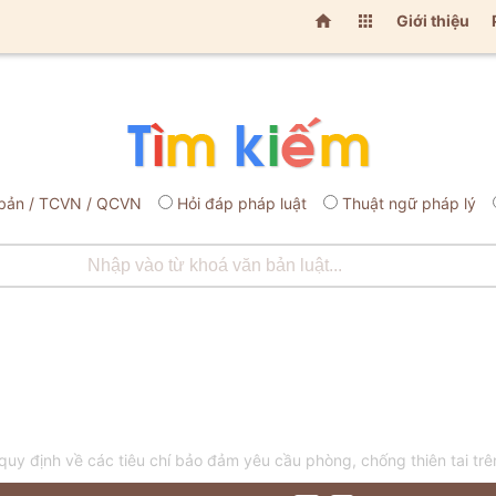


Giới thiệu
bản / TCVN / QCVN
Hỏi đáp pháp luật
Thuật ngữ pháp lý
 định về các tiêu chí bảo đảm yêu cầu phòng, chống thiên tai trên