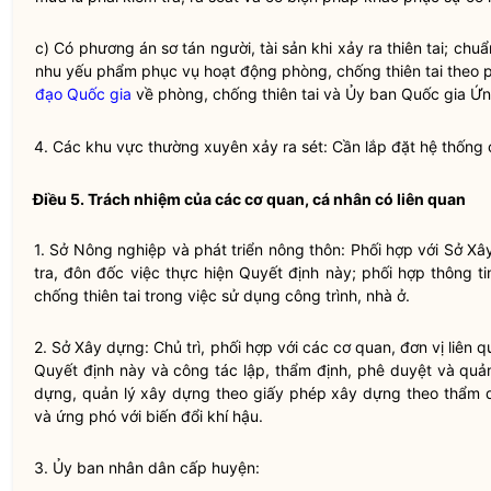
c) Có phương án sơ tán người, tài sản khi xảy ra thiên tai; chuẩn
nhu yếu phẩm phục vụ hoạt động
phòng, chống thiên tai
theo p
đạo
Quốc gia
về
phòng, chống thiên tai
và Ủy ban
Quốc gia
Ứng
4. Các khu vực thường xuyên xảy ra sét: Cần lắp đặt hệ thống c
Điều 5. Trách nhiệm của các cơ quan, cá nhân có liên quan
1. Sở Nông nghiệp và phát triển nông thôn: Phối hợp với Sở X
tra, đôn đốc việc thực hiện Quyết định này; phối hợp thông t
chống thiên tai
trong việc sử dụng công trình, nhà ở.
2. Sở Xây dựng: Chủ trì, phối hợp với các cơ quan, đơn vị liên 
Quyết định này và
công tác
lập, thẩm định, phê duyệt và quả
dựng, quản lý xây dựng theo giấy phép xây dựng theo thẩm
và ứng phó với biến đổi khí hậu.
3. Ủy ban nhân dân cấp huyện: