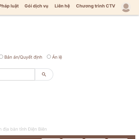
Pháp luật
Gói dịch vụ
Liên hệ
Chương trình CTV
Bản án/Quyết định
Án lệ

 địa bàn tỉnh Điện Biên