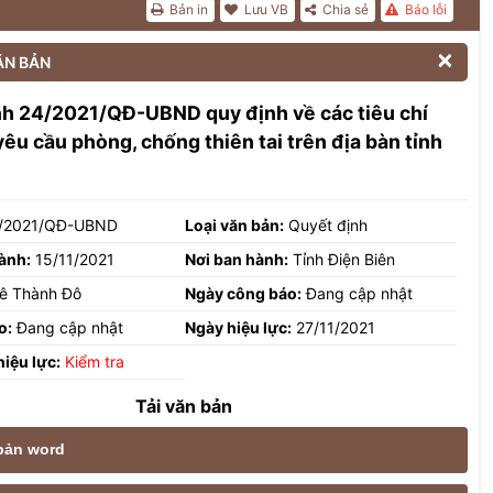
Bản in
Lưu VB
Chia sẻ
Báo lỗi

ĂN BẢN
nh 24/2021/QĐ-UBND quy định về các tiêu chí
êu cầu phòng, chống thiên tai trên địa bàn tỉnh
/2021/QĐ-UBND
Loại văn bản:
Quyết định
ành:
15/11/2021
Nơi ban hành:
Tỉnh Điện Biên
ê Thành Đô
Ngày công báo:
Đang cập nhật
o:
Đang cập nhật
Ngày hiệu lực:
27/11/2021
hiệu lực:
Kiểm tra
Tải văn bản
 bản word