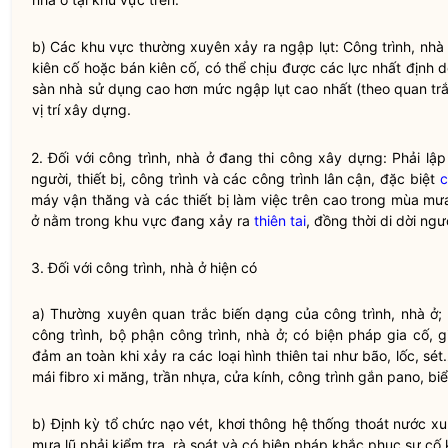
b) Các khu vực thường xuyên xảy ra ngập lụt: Công trình, nhà 
kiên cố hoặc bán kiên cố, có thể chịu được các lực nhất định
sàn nhà sử dụng cao hơn mức ngập lụt cao nhất (theo quan trắc
vị trí xây dựng.
2. Đối với công trình, nhà ở đang thi công xây dựng: Phải l
người, thiết bị, công trình và các công trình lân cận, đặc biệt
c
máy vận thăng và các thiết bị làm việc trên cao trong mùa mưa
ở nằm trong khu vực đang xảy ra
thiên tai
, đồng thời di dời ngư
3. Đối với công trình, nhà ở hiện có
a) Thường xuyên quan trắc biến dạng của công trình, nhà ở; 
công trình, bộ phận công trình, nhà ở; có biện pháp gia cố, 
đảm an toàn khi xảy ra các loại hình
thiên tai
như bão, lốc, sét
mái fibro xi măng, trần nhựa, cửa kính, công trình gắn pano, b
b) Định kỳ tổ chức nạo vét, khơi thông hệ thống thoát nước x
mưa lũ phải kiểm tra, rà soát và có biện pháp khắc phục sự cố k