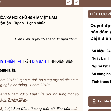
n
+
-
A
A
HIỆU LỰC V
ÒA XÃ HỘI CHỦ NGHĨA VIỆT NAM
Độc lập - Tự do - Hạnh phúc
Quyết đị
---------------
bảo đảm y
Điện Biên
Điện Biên, ngày 15 tháng 11 năm 2021
Số hiệu:
24
Ngày ban h
G THIÊN TAI
TRÊN
ĐỊA BÀN
TỈNH ĐIỆN BIÊN
Người ký:
L
ĐIỆN BIÊN
Số công bá
 năm 2015
;
Luật sửa đổi, bổ sung một số điều của
Tình trạng 
ng ngày 22 tháng 11 năm 2019
;
tháng 6 năm 2015
;
Luật Sửa đổi, bổ sung một số
tháng 6 năm 2020
;
Tải file
13
; Luật Sửa đổi, bổ sung một số điều của
Luật