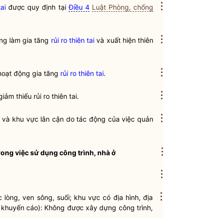
⋮
ai
được quy định tại
Điều 4
Luật Phòng, chống
⋮
ông làm gia tăng
rủi ro thiên tai
và xuất hiện thiên
⋮
c hoạt động gia tăng
rủi ro thiên tai
.
⋮
ảm thiểu rủi ro thiên tai.
⋮
nh và khu vực lân cận do tác động của việc quản
⋮
rong việc sử dụng công trình, nhà ở
⋮
⋮
 lòng, ven sông, suối; khu vực có địa hình, địa
 khuyến cáo): Không được xây dựng công trình,