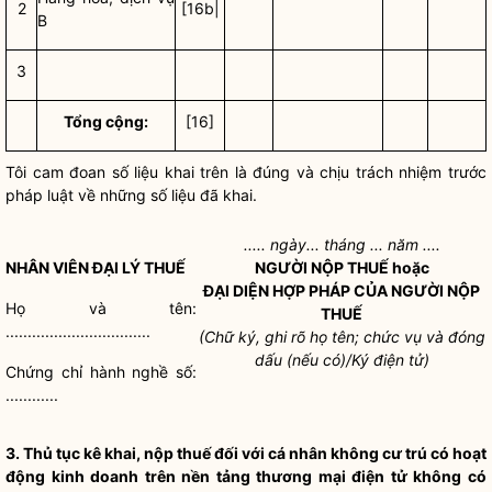
2
[16b|
B
3
Tổng cộng:
[16]
Tôi cam đoan số liệu khai trên là đúng và chịu trách nhiệm trước
pháp
luật
về những số liệu đã khai.
..... ngày... tháng ... năm ....
NHÂN VIÊN ĐẠI LÝ THUẾ
NGƯỜI NỘP THUẾ hoặc
ĐẠI DIỆN
HỢP PHÁP
CỦA NGƯỜI NỘP
Họ và tên:
THUẾ
.................................
(Chữ ký, ghi rõ họ tên; chức vụ và đóng
dấu (nếu có)/Ký điện tử)
Chứng chỉ
hành nghề
số:
............
3. Thủ tục kê khai, nộp thuế đối với cá nhân không cư trú có hoạt
động kinh doanh trên nền tảng thương mại điện tử không có