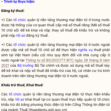
-
Trình tự thực hiện
:
Đăng ký thuế:
+) Các
tổ chức
quản lý nền tảng thương mại điện tử ở trong nước
được hệ thống của cơ quan thuế cấp mã số thuế riêng (Mã số thuế
10 chữ số) để kê khai và nộp thay số thuế đã khấu trừ và không
phải nộp
hồ sơ
đăng ký thuế.
+) Các
tổ chức
quản lý nền tảng thương mại điện tử ở nước ngoài
được cấp mã số thuế 10 chữ số để thực hiện
nghĩa vụ
thuế phát
sinh tại Việt Nam (nếu có) như quy định đối với nhà cung cấp ở
nước ngoài tại
Thông tư số 80/2021/TT-BTC ngày 29 tháng 9 năm
2021
của
Bộ trưởng
Bộ Tài chính và được sử dụng mã số thuế này
để kê khai và nộp số thuế đã khấu trừ của hộ, cá nhân cư trú kinh
doanh trên nền tảng thương mại điện tử ở nước ngoài.
Khấu trừ thuế, Khai thuế:
Các
tổ chức
quản lý nền tảng thương mại điện tử thực hiện khấu
trừ, nộp
hồ sơ
khai thuế tại cơ quan thuế trực tiếp quản lý
tổ chức
khấu trừ đó bằng phương thức điện tử trên Cổng Thông tin điện tử
của ngành Thuế (thuedientu.gdt.gov.vn)