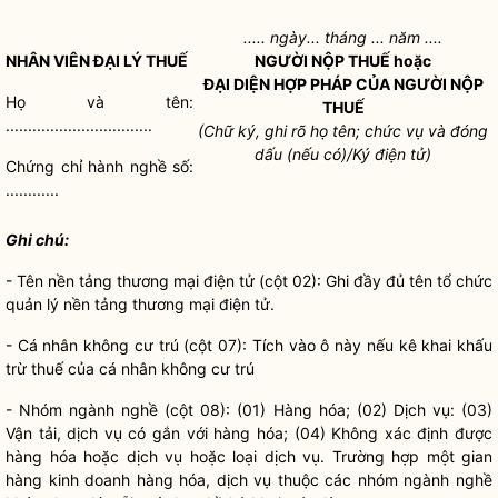
..... ngày... tháng ... năm ....
NHÂN VIÊN ĐẠI LÝ THUẾ
NGƯỜI NỘP THUẾ hoặc
ĐẠI DIỆN
HỢP PHÁP
CỦA NGƯỜI NỘP
Họ và tên:
THUẾ
.................................
(Chữ ký, ghi rõ họ tên; chức vụ và đóng
dấu (nếu có)/Ký điện tử)
Chứng chỉ
hành nghề
số:
............
Ghi chú:
- Tên nền tảng thương mại điện tử (cột 02): Ghi đầy đủ tên
tổ chức
quản lý nền tảng thương mại điện tử.
- Cá nhân không cư trú (cột 07): Tích vào ô này nếu kê khai khấu
trừ thuế của cá nhân không cư trú
- Nhóm ngành nghề (cột 08): (01) Hàng hóa; (02) Dịch vụ: (03)
Vận tải, dịch vụ có gắn với hàng hóa; (04) Không xác định được
hàng hóa hoặc dịch vụ hoặc loại dịch vụ. Trường hợp một gian
hàng kinh doanh hàng hóa, dịch vụ thuộc các nhóm ngành nghề