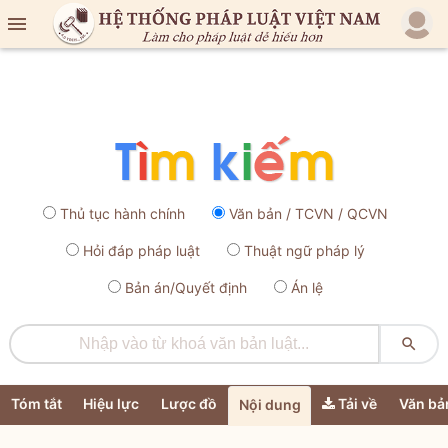

Thủ tục hành chính
Văn bản / TCVN / QCVN
Hỏi đáp pháp luật
Thuật ngữ pháp lý
Bản án/Quyết định
Án lệ

Tóm tắt
Hiệu lực
Lược đồ
Tải về
Văn bả
Nội dung