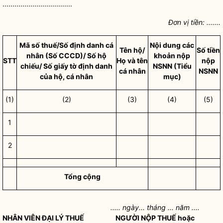
...................................
Đơn vị tiền: .......
Mã số thuế/Số định danh cá
Nội dung các
Tên hộ/
Số tiền
nhân (Số CCCD)/ Số hộ
khoản nộp
STT
Họ và tên
nộp
chiếu
/ Số giấy tờ định danh
NSNN (Tiểu
cá nhân
NSNN
của hộ, cá nhân
mục)
(1)
(2)
(3)
(4)
(5)
1
2
Tổng cộng
..... ngày... tháng ... năm ....
NHÂN VIÊN ĐẠI LÝ THUẾ
NGƯỜI NỘP THUẾ hoặc