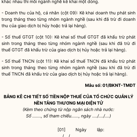
khác nhau thì mỗi ngành nghề kê khai một dòng.
- Doanh thu của hộ, cá nhân (cột 09): Kê khai doanh thu phát sinh
trong tháng theo từng nhóm ngành nghề (sau khi đã trừ đi doanh
thu của giao dịch bị hủy hoặc trả lại hàng).
- Số thuế GTGT (cột 10): Kê khai số thuế GTGT đã khấu trừ phát
sinh trong tháng theo từng nhóm ngành nghề (sau khi đã trừ đi
thuế GTGT đã khấu trừ của giao dịch bị hủy hoặc trả lại hàng).
- Số thuế TNCN (cột 11): Kê khai số thuế TNCN đã khấu trừ phát
sinh trong tháng theo từng nhóm ngành nghề (sau khi đã trừ đi
thuế TNCN đã khấu trừ của giao dịch bị hủy hoặc trả lại hàng).
Mẫu số: 01/BKNT-TMĐT
BẢNG KÊ CHI TIẾT SỐ TIỀN NỘP THUẾ CỦA
TỔ CHỨC
QUẢN LÝ
NỀN TẢNG THƯƠNG MẠI ĐIỆN TỬ
(Kèm theo chứng từ nộp ngân sách
nhà nước
:
Số ......., số tham chiếu......, ngày ..../..../....)
[01] Ngày lập:
..../..../....