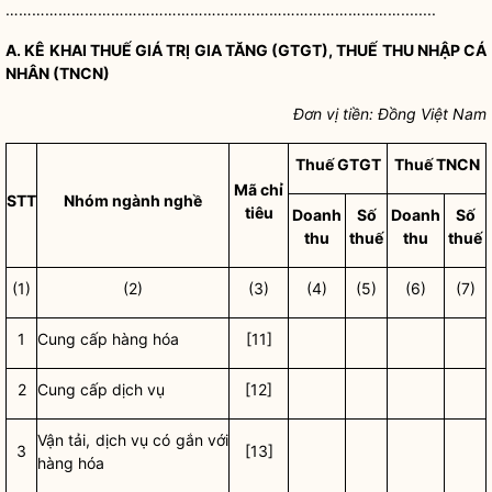
………………………………………………………………………………........
A. KÊ KHAI THUẾ GIÁ TRỊ GIA TĂNG (GTGT), THUẾ THU NHẬP CÁ
NHÂN (TNCN)
Đơn vị tiền: Đồng Việt Nam
Thuế GTGT
Thuế TNCN
Mã chỉ
STT
Nhóm ngành nghề
tiêu
Doanh
Số
Doanh
Số
thu
thuế
thu
thuế
(1)
(2)
(3)
(4)
(5)
(6)
(7)
1
Cung cấp hàng hóa
[11]
2
Cung cấp dịch vụ
[12]
Vận tải, dịch vụ có gắn với
3
[13]
hàng hóa