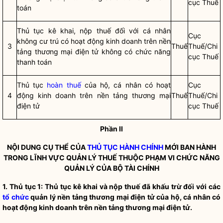
cục Thuế
toán
Thủ tục kê khai, nộp thuế đối với cá nhân
Cục
không cư trú có hoạt động kinh doanh trên nền
3
Thuế
Thuế/Chi
tảng thương mại điện tử không có chức năng
cục Thuế
thanh toán
Thủ tục
hoàn thuế
của hộ, cá nhân có hoạt
Cục
4
động kinh doanh trên nền tảng thương mại
Thuế
Thuế/Chi
điện tử
cục Thuế
Phần II
NỘI DUNG CỤ THỂ CỦA
THỦ TỤC HÀNH CHÍNH
MỚI BAN HÀNH
TRONG LĨNH VỰC QUẢN LÝ THUẾ THUỘC PHẠM VI CHỨC NĂNG
QUẢN LÝ CỦA BỘ TÀI CHÍNH
1. Thủ tục 1: Thủ tục kê khai và nộp thuế đã khấu trừ đối với các
tổ chức
quản lý nền tảng thương mại điện tử của hộ, cá nhân có
hoạt động kinh doanh trên nền tảng thương mại điện tử.