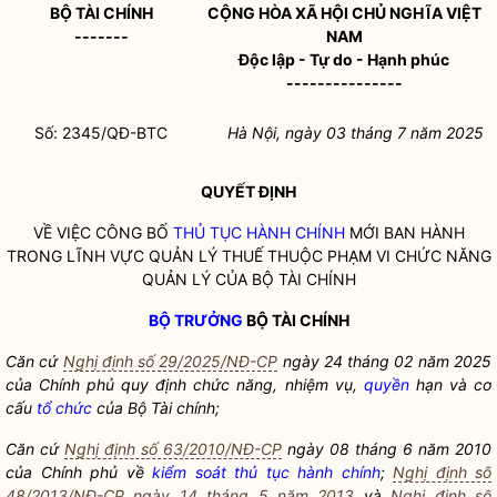
BỘ TÀI CHÍNH
CỘNG HÒA XÃ HỘI CHỦ NGHĨA VIỆT
-------
NAM
Độc lập - Tự do - Hạnh phúc
---------------
Số: 2345/QĐ-BTC
Hà Nội, ngày 03 tháng 7 năm 2025
QUYẾT ĐỊNH
VỀ VIỆC CÔNG BỐ
THỦ TỤC HÀNH CHÍNH
MỚI BAN HÀNH
TRONG LĨNH VỰC QUẢN LÝ THUẾ THUỘC PHẠM VI CHỨC NĂNG
QUẢN LÝ CỦA BỘ TÀI CHÍNH
BỘ TRƯỞNG
BỘ TÀI CHÍNH
Căn cứ
Nghị định số 29/2025/NĐ-CP
ngày 24 tháng 02 năm 2025
của Chính phủ quy định chức năng, nhiệm vụ,
quyền
hạn và cơ
cấu
tổ chức
của Bộ Tài chính;
Căn cứ
Nghị định số 63/2010/NĐ-CP
ngày 08 tháng 6 năm 2010
của Chính phủ về
kiểm soát thủ tục hành chính
;
Nghị định số
48/2013/NĐ-CP ngày 14 tháng 5 năm 2013
và
Nghị định số