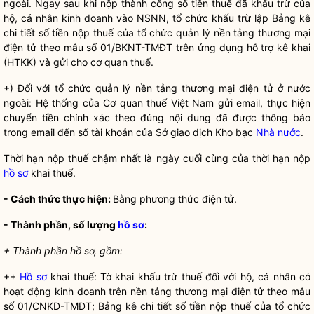
ngoài. Ngay sau khi nộp thành công số tiền thuế đã khấu trừ của
hộ, cá nhân kinh doanh vào NSNN,
tổ chức
khấu trừ lập Bảng kê
chi tiết số tiền nộp thuế của
tổ chức
quản lý nền tảng thương mại
điện tử theo mẫu số 01/BKNT-TMĐT trên ứng dụng hỗ trợ kê khai
(HTKK) và gửi cho cơ quan thuế.
+) Đối với
tổ chức
quản lý nền tảng thương mại điện tử ở nước
ngoài: Hệ thống của Cơ quan thuế Việt Nam gửi email, thực hiện
chuyển tiền chính xác theo đúng nội dung đã được thông báo
trong email đến số tài khoản của Sở giao dịch Kho bạc
Nhà nước
.
Thời hạn nộp thuế chậm nhất là ngày cuối cùng của thời hạn nộp
hồ sơ
khai thuế.
- Cách thức thực hiện:
Bằng phương thức điện tử.
- Thành phần, số lượng
hồ sơ
:
+ Thành phần hồ sơ, gồm:
++
Hồ sơ
khai thuế: Tờ khai khấu trừ thuế đối với hộ, cá nhân có
hoạt động kinh doanh trên nền tảng thương mại điện tử theo mẫu
số 01/CNKD-TMĐT; Bảng kê chi tiết số tiền nộp thuế của
tổ chức