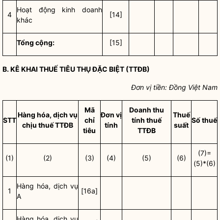
Hoạt động kinh doanh
4
[14]
khác
Tổng cộng:
[15]
B. KÊ KHAI THUẾ TIÊU THỤ ĐẶC BIỆT (TTĐB)
Đơn vị tiền: Đồng Việt Nam
Mã
Doanh thu
Hàng hóa, dịch vụ
Đơn vị
Thuế
STT
chỉ
tính thuế
Số thuế
chịu thuế TTĐB
tính
suất
tiêu
TTĐB
(7)=
(1)
(2)
(3)
(4)
(5)
(6)
(5)*(6)
Hàng hóa, dịch vụ
1
[16a]
A
Hàng hóa, dịch vụ