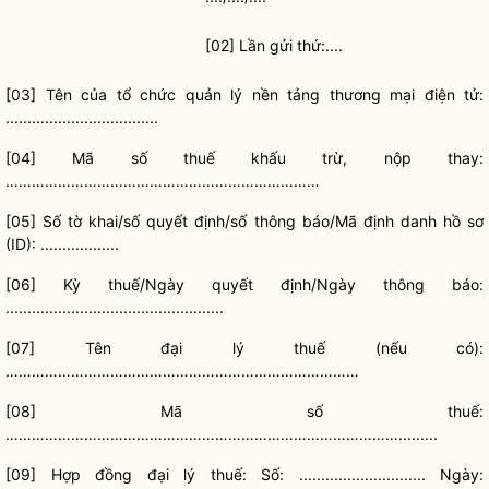
[02] Lần gửi thứ:....
[03] Tên của
tổ chức
quản lý nền tảng thương mại điện tử:
...................................
[04] Mã số thuế khấu trừ, nộp thay:
………………………………………………………………
[05] Số tờ khai/số quyết định/số thông báo/Mã định danh
hồ sơ
(ID): ..................
[06] Kỳ thuế/Ngày quyết định/Ngày thông báo:
..................................................
[07] Tên đại lý thuế (nếu có):
………………………………………………………………………
[08] Mã số thuế:
……………………………………………………………………………….........
[09] Hợp đồng đại lý thuế: Số: ............................. Ngày: