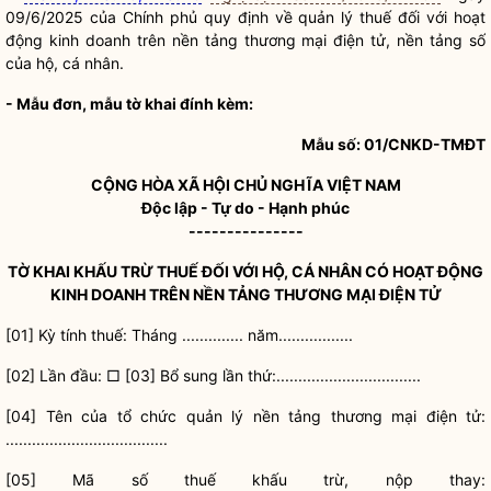
09/6/2025 của Chính phủ quy định về quản lý thuế đối với hoạt
động kinh doanh trên nền tảng thương mại điện tử, nền tảng số
của hộ, cá nhân.
- Mẫu đơn, mẫu tờ khai đính kèm:
Mẫu số: 01/CNKD-TMĐT
CỘNG HÒA XÃ HỘI CHỦ NGHĨA VIỆT NAM
Độc lập - Tự do - Hạnh phúc
---------------
TỜ KHAI KHẤU TRỪ THUẾ ĐỐI VỚI HỘ, CÁ NHÂN CÓ HOẠT ĐỘNG
KINH DOANH TRÊN NỀN TẢNG THƯƠNG MẠI ĐIỆN TỬ
[01] Kỳ tính thuế: Tháng .............. năm.................
[02] Lần đầu: □ [03] Bổ sung lần thứ:.................................
[04] Tên của
tổ chức
quản lý nền tảng thương mại điện tử:
.....................................
[05] Mã số thuế khấu trừ, nộp thay: