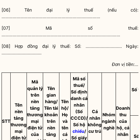
[06] Tên đại lý thuế (nếu có):
……………………………………………………..........………
[07] Mã số thuế:
……………………………………………………………………...........……
[08] Hợp đồng đại lý thuế: Số: ............................. Ngày:
................................
Đơn vị tiền:...
Mã số
Mã
thuế/
quản lý
Tên
Số 
Số định
trên
gian
danh cá
nền
hàng/
Tên
Tên
nhân
tảng
Tên tài
hộ/
Doanh
nền
(Số
Cá
thương
khoản
Họ
Nhóm
thu
tảng
CCCD)/
nhân
STT
mại
trên
và
ngành
của
thương
Số hộ
không
điện tử
nền
tên
nghề
hộ, cá
mại
chiếu
/
cư trú
của
tảng
cá
nhân
Số
điện tử
Số giấy