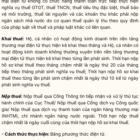
mại điện tử không có chức năng thanh toán trực tiếp thực hiện
nghĩa vụ
thuế GTGT, thuế TNCN, thuế tiêu thụ đặc biệt, thuế bảo
vệ môi trường, thuế tài nguyên và các khoản thu khác phải nộp
ngân sách
nhà nước
do cơ quan thuế quản lý thu theo quy định
của pháp
luật
về thuế và pháp
luật
khác có liên quan.
Khai thuế:
Hộ, cá nhân có hoạt động kinh doanh trên nền tảng
thương mại điện tử thực hiện kê khai theo tháng và Hộ, cá nhân có
hoạt động kinh doanh không thường xuyên trên nền tảng thương
mại điện tử thực hiện kê khai theo từng lần phát sinh. Thời hạn nộp
hồ sơ
khai thuế theo tháng chậm nhất là ngày thứ 20 của tháng
tiếp theo tháng phát sinh
nghĩa vụ
thuế; Thời hạn nộp
hồ sơ
khai
thuế theo từng lần phát sinh chậm nhất là ngày thứ 10 kể từ ngày
phát sinh
nghĩa vụ
thuế.
Nộp thuế:
Nộp thuế qua Cổng Thông tin tiếp nhận và xử lý
thủ tục
hành chính
của Cục Thuế/ Nộp thuế qua Cổng dịch vụ Công
quốc
gia
/ Nộp thuế qua dịch vụ thanh toán của ngân hàng thương mại
(NHTM), chi nhánh ngân hàng nước ngoài. Thời hạn nộp thuế
chậm nhất là ngày cuối cùng của thời hạn nộp
hồ sơ
khai thuế.
- Cách thức thực hiện:
Bằng phương thức điện tử.