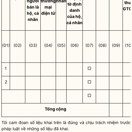
người
thương
nhân
thu
tờ định
bán là
mại
GTG
danh
hộ, cá
điện tử
của hộ,
nhân
cá nhân
(01)
(02)
(03)
(04)
(05)
(06)
(07)
(08)
(09)
(10
1
□
2
□
□
Tổng cộng
Tôi cam đoan số liệu khai trên là đúng và chịu trách nhiệm trước
pháp
luật
về những số liệu đã khai.