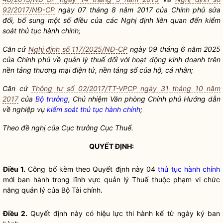
92/2017/NĐ-CP
ngày 07 tháng 8 năm 2017 của Chính phủ sửa
đổi, bổ sung một số điều của các Nghị định liên quan đến
kiểm
soát thủ tục hành chính
;
Căn cứ
Nghị định số 117/2025/NĐ-CP
ngày 09 tháng 6 năm 2025
của Chính phủ về quản lý thuế đối với hoạt động kinh doanh trên
nền tảng thương mại điện tử, nền tảng số của hộ, cá nhân;
Căn cứ
Thông tư số 02/2017/TT-VPCP ngày 31 tháng 10 năm
2017
của
Bộ trưởng
, Chủ nhiệm Văn phòng Chính phủ Hướng dẫn
về nghiệp vụ
kiểm soát thủ tục hành chính
;
Theo đề nghị của Cục trưởng Cục Thuế.
QUYẾT ĐỊNH:
Điều 1.
Công bố kèm theo Quyết định này 04
thủ tục hành chính
mới ban hành trong lĩnh vực quản lý Thuế thuộc phạm vi chức
năng quản lý của Bộ Tài chính.
Điều 2.
Quyết định này có hiệu lực thi hành kể từ ngày ký ban