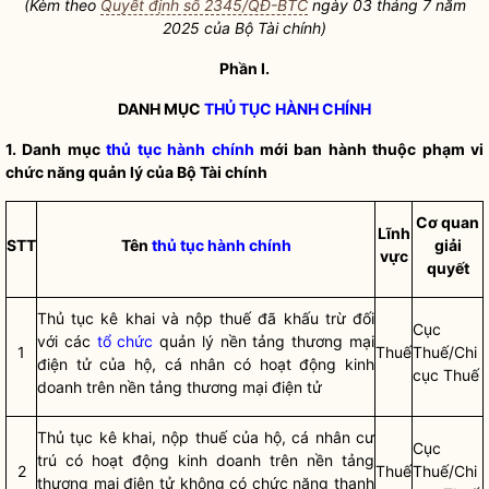
(Kèm theo
Quyết định số 2345/QĐ-BTC
ngày 03 tháng 7 năm
2025 của Bộ Tài chính)
Phần I.
DANH MỤC
THỦ TỤC HÀNH CHÍNH
1. Danh mục
thủ tục hành chính
mới ban hành thuộc phạm vi
chức năng quản lý của Bộ Tài chính
Cơ quan
Lĩnh
STT
Tên
thủ tục hành chính
giải
vực
quyết
Thủ tục kê khai và nộp thuế đã khấu trừ đối
Cục
với các
tổ chức
quản lý nền tảng thương mại
1
Thuế
Thuế/Chi
điện tử của hộ, cá nhân có hoạt động kinh
cục Thuế
doanh trên nền tảng thương mại điện tử
Thủ tục kê khai, nộp thuế của hộ, cá nhân cư
Cục
trú có hoạt động kinh doanh trên nền tảng
2
Thuế
Thuế/Chi
thương mại điện tử không có chức năng thanh