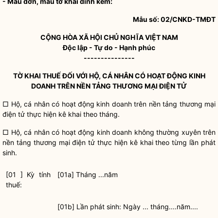
- Mẫu đơn, mẫu tờ khai đính kèm:
Mẫu số: 02/CNKD-TMĐT
CỘNG HÒA XÃ HỘI CHỦ NGHĨA VIỆT NAM
Độc lập - Tự do - Hạnh phúc
---------------
TỜ KHAI THUẾ ĐỐI VỚI HỘ, CÁ NHÂN CÓ HOẠT ĐỘNG KINH
DOANH TRÊN NỀN TẢNG THƯƠNG MẠI ĐIỆN TỬ
□ Hộ, cá nhân có hoạt động kinh doanh trên nền tảng thương mại
điện tử thực hiện kê khai theo tháng.
□ Hộ, cá nhân có hoạt động kinh doanh không thường xuyên trên
nền tảng thương mại điện tử thực hiện kê khai theo từng lần phát
sinh.
[01 ] Kỳ tính
[01a] Tháng ...năm
thuế:
[01b] Lần phát sinh: Ngày ... tháng....năm....