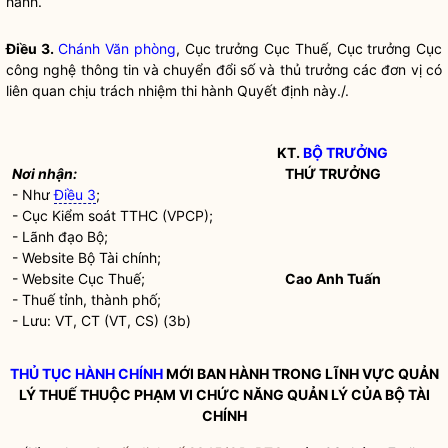
hành.
Điều 3.
Chánh Văn phòng
, Cục trưởng Cục Thuế, Cục trưởng Cục
công nghệ thông tin và chuyển đổi số và thủ trưởng các đơn vị có
liên quan chịu trách nhiệm thi hành Quyết định này./.
KT.
BỘ TRƯỞNG
Nơi nhận:
THỨ TRƯỞNG
- Như
Điều 3
;
- Cục Kiểm soát TTHC (VPCP);
- Lãnh đạo Bộ;
- Website Bộ Tài chính;
- Website Cục Thuế;
Cao Anh Tuấn
- Thuế tỉnh, thành phố;
- Lưu: VT, CT (VT, CS) (3b)
THỦ TỤC HÀNH CHÍNH
MỚI BAN HÀNH TRONG LĨNH VỰC QUẢN
LÝ THUẾ THUỘC PHẠM VI CHỨC NĂNG QUẢN LÝ CỦA BỘ TÀI
CHÍNH