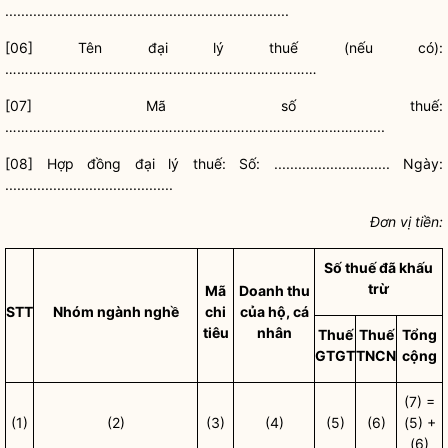
.......................................................................
[06] Tên đại lý thuế (nếu có):
……………………………………………………………………
[07] Mã số thuế:
……………………………………………………………………………….....
[08] Hợp đồng đại lý thuế: Số: ............................. Ngày:
..........................................
Đơn vị tiền:
Số thuế đã khấu
trừ
Mã
Doanh thu
STT
Nhóm ngành nghề
chi
của hộ, cá
tiêu
nhân
Thuế
Thuế
Tổng
GTGT
TNCN
cộng
(7) =
(1)
(2)
(3)
(4)
(5)
(6)
(5) +
(6)