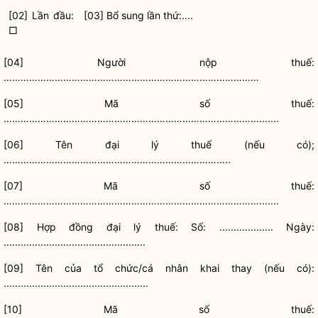
[02] Lần đầu:
[03] Bổ sung lần thứ:....
□
[04] Người nộp thuế:
………………………………………………………………………………
[05] Mã số thuế:
……………………………………………………………………………….......
[06] Tên đại lý thuế (nếu có);
……………………………………………………………………..
[07] Mã số thuế:
……………………………………………………………………………….......
[08] Hợp đồng đại lý thuế: Số: ................... Ngày:
..................................................
[09] Tên của
tổ chức
/cá nhân khai thay (nếu có):
...................................................
[10] Mã số thuế: