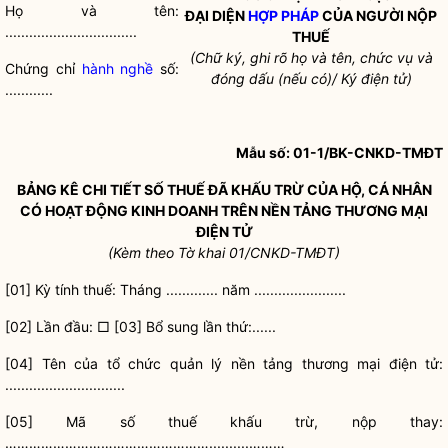
Họ và tên:
ĐẠI DIỆN
HỢP PHÁP
CỦA NGƯỜI NỘP
.................................
THUẾ
(Chữ ký, ghi rõ họ và tên, chức vụ và
Chứng chỉ
hành nghề
số:
đóng dấu (nếu có)/ Ký điện tử)
............
Mẫu số: 01-1/BK-CNKD-TMĐT
BẢNG KÊ CHI TIẾT SỐ THUẾ ĐÃ KHẤU TRỪ CỦA HỘ, CÁ NHÂN
CÓ HOẠT ĐỘNG KINH DOANH TRÊN NỀN TẢNG THƯƠNG MẠI
ĐIỆN TỬ
(Kèm theo Tờ khai 01/CNKD-TMĐT)
[01] Kỳ tính thuế: Tháng ............. năm .......................
[02] Lần đầu: □ [03] Bổ sung lần thứ:......
[04] Tên của
tổ chức
quản lý nền tảng thương mại điện tử:
..............................
[05] Mã số thuế khấu trừ, nộp thay:
……………………………………………..........………