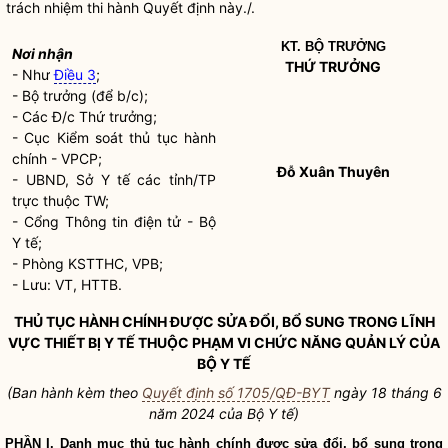
trách nhiệm thi hành Quyết định này./.
KT.
BỘ TRƯỞNG
Nơi nhận
THỨ TRƯỞNG
- Như
Điều 3
;
-
Bộ trưởng
(để b/c);
- Các Đ/c Thứ trưởng;
- Cục
Kiểm soát thủ tục hành
chính
- VPCP;
Đỗ Xuân Thuyên
- UBND, Sở Y tế các tỉnh/TP
trực thuộc TW;
- Cổng Thông tin điện tử - Bộ
Y tế;
- Phòng KSTTHC, VPB;
- Lưu: VT, HTTB.
THỦ TỤC HÀNH CHÍNH
ĐƯỢC SỬA ĐỔI, BỔ SUNG TRONG LĨNH
VỰC THIẾT BỊ Y TẾ THUỘC PHẠM VI CHỨC NĂNG QUẢN LÝ CỦA
BỘ Y TẾ
(Ban hành kèm theo
Quyết định số 1705/QĐ-BYT
ngày 18 tháng
6
năm 2024 của Bộ Y tế)
PHẦN I. Danh mục
thủ tục hành chính
được sửa đổi, bổ sung trong