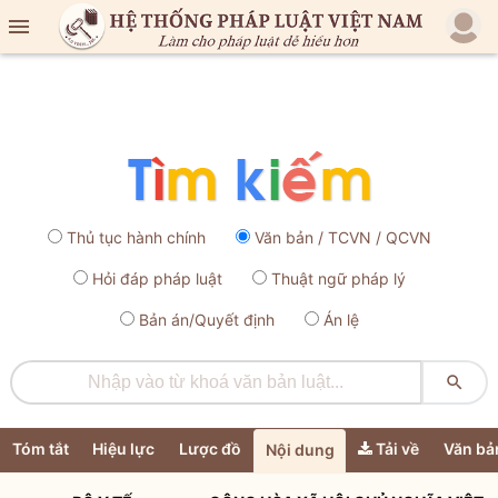

Thủ tục hành chính
Văn bản / TCVN / QCVN
Hỏi đáp pháp luật
Thuật ngữ pháp lý
Bản án/Quyết định
Án lệ

Tóm tắt
Hiệu lực
Lược đồ
Tải về
Văn bả
Nội dung