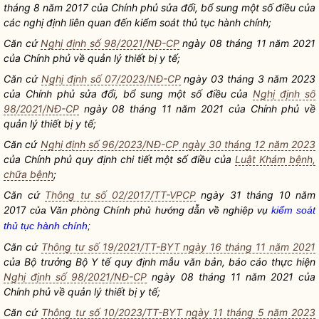
tháng 8 năm 2017 của Chính phủ sửa đổi, bổ sung một số điều của
các nghị định liên quan đến
kiểm soát thủ tục hành chính
;
Căn cứ
Nghị định số 98/2021/NĐ-CP
ngày 08 tháng 11 năm 2021
của Chính phủ về quản lý thiết bị y tế;
Căn cứ
Nghị định số 07/2023/NĐ-CP
ngày 03 tháng 3 năm 2023
của Chính phủ sửa đổi, bổ sung một số điều của
Nghị định số
98/2021/NĐ-CP
ngày 08 tháng 11 năm 2021 của Chính phủ về
quản lý thiết bị y tế;
Căn cứ
Nghị định số 96/2023/NĐ-CP ngày 30 tháng 12 năm 2023
của Chính phủ quy định chi tiết một số điều của
Luật Khám bệnh,
chữa bệnh
;
Căn cứ
Thông tư số 02/2017/TT-VPCP
ngày 31 tháng 10 năm
201
7
của Văn phòng Chính phủ hướng dẫn về nghiệp vụ
kiểm soát
thủ tục hành chính
;
Căn cứ
Thông tư số 19/2021/TT-BYT ngày 16 tháng 11 năm 2021
của
Bộ trưởng
Bộ Y tế quy định mẫu văn bản, báo cáo thực hiện
Nghị định số 98/2021/NĐ-CP
ngày 08 tháng 11 năm 2021 của
Chính phủ về quản lý thiết bị y tế;
Căn cứ
Thông tư số 10/2023/TT-BYT ngày 11 tháng 5 năm 2023