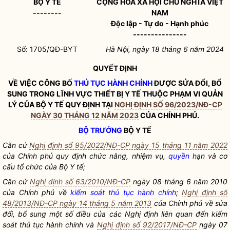
BỘ Y TẾ
CỘNG HÒA XÃ HỘI CHỦ NGHĨA VIỆT
--------
NAM
Độc lập - Tự do - Hạnh phúc
---------------
Số: 1705/QĐ-BYT
Hà Nội, ngày 18 tháng 6 năm 2024
QUYẾT ĐỊNH
VỀ VIỆC CÔNG BỐ
THỦ TỤC HÀNH CHÍNH
ĐƯỢC SỬA ĐỔI, BỔ
SUNG TRONG LĨNH VỰC THIẾT BỊ Y TẾ THUỘC PHẠM VI QUẢN
LÝ CỦA BỘ Y TẾ QUY ĐỊNH TẠI
NGHỊ ĐỊNH SỐ 96/2023/NĐ-CP
NGÀY 30 THÁNG 12 NĂM 2023
CỦA CHÍNH PHỦ.
BỘ TRƯỞNG
BỘ Y TẾ
Căn cứ
Nghị định số 95/2022/NĐ-CP ngày 15 tháng 11 năm 2022
của Chính phủ quy định chức năng, nhiệm vụ,
quyền
hạn và cơ
cấu tổ chức của Bộ Y tế;
Căn cứ
Nghị định số 63/2010/NĐ-CP
ngày 08 tháng 6 năm 2010
của Chính phủ về
kiểm soát thủ tục hành chính
;
Nghị định số
48/2013/NĐ-CP ngày 14 tháng 5 năm 2013
của Chính phủ về sửa
đổi, bổ sung một số điều của các Nghị định liên quan đến
kiểm
soát thủ tục hành chính
và
Nghị định số 92/2017/NĐ-CP
ngày 07