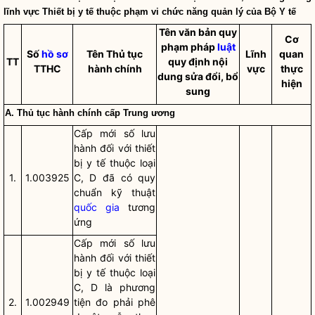
lĩnh vực Thiết bị y tế thuộc phạm vi chức năng quản lý của Bộ Y tế
Tên văn bản quy
Cơ
phạm pháp
luật
Số
hồ sơ
Tên
Thủ tục
Lĩnh
quan
TT
quy định nội
TTHC
hành chính
vực
thực
dung sửa đổi, bổ
hiện
sung
A.
Thủ tục hành chính
cấp Trung ương
Cấp mới số lưu
hành đối với thiết
bị y tế thuộc loại
1.
1.003925
C, D đã có quy
chuẩn kỹ thuật
quốc gia
tương
ứng
Cấp mới số lưu
hành đối với thiết
bị y tế thuộc loại
C, D là phương
2.
1.002949
tiện đo phải phê