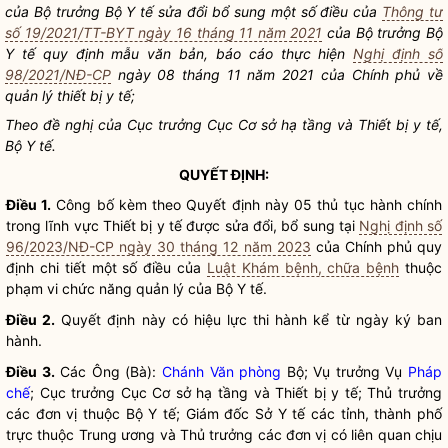
của
Bộ trưởng
Bộ Y tế sửa đổi bổ sung một số điều của
Thông tư
số 19/2021/TT-BYT ngày 16 tháng 11 năm 2021
của
Bộ trưởng
Bộ
Y tế quy định mẫu văn bản, báo cáo thực hiện
Nghị định số
98/2021/NĐ-CP
ngày 08 tháng 11 năm 2021 của Chính phủ về
quản lý thiết bị y tế;
Theo đề nghị của Cục trưởng Cục Cơ sở hạ tầng và Thiết bị y tế,
Bộ Y tế.
QUYẾT ĐỊNH:
Điều 1.
Công bố kèm theo Quyết định này 05
thủ tục hành chính
trong lĩnh vực Thiết bị y tế được sửa đổi, bổ sung tại
Nghị định số
96/2023/NĐ-CP ngày 30 tháng 12 năm 2023
của Chính phủ quy
định chi tiết một số điều của
Luật Khám bệnh, chữa bệnh
thuộc
phạm vi chức năng quản lý của Bộ Y tế.
Điều 2.
Quyết định này có hiệu lực thi hành kể từ ngày ký ban
hành.
Điều 3.
Các Ông (Bà):
Chánh Văn phòng
Bộ; Vụ trưởng Vụ
Pháp
chế
; Cục trưởng Cục Cơ sở hạ tầng và Thiết bị y tế; Thủ trưởng
các đơn vị thuộc Bộ Y tế; Giám đốc Sở Y tế các tỉnh, thành phố
trực thuộc Trung ương và Thủ trưởng các đơn vị có liên quan chịu