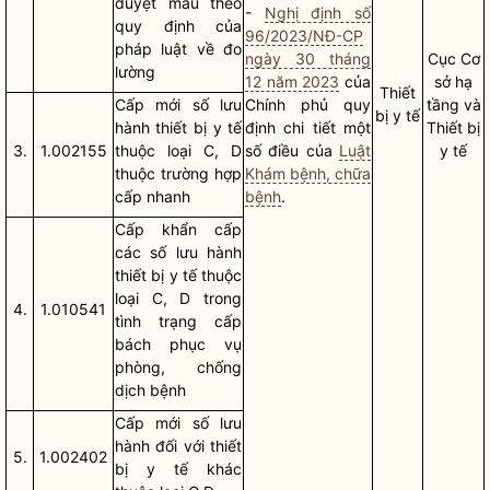
duyệt mẫu theo
-
Nghị định số
quy định của
96/2023/NĐ-CP
pháp
luật
về đo
ngày 30 tháng
Cục Cơ
lường
12 năm 2023
của
sở hạ
Thiết
Cấp mới số lưu
Chính phủ quy
tầng và
bị y tế
hành thiết bị y tế
định chi tiết một
Thiết bị
3.
1.002155
thuộc loại C, D
số điều của
Luật
y tế
thuộc trường hợp
Khám bệnh, chữa
cấp nhanh
bệnh
.
Cấp khẩn cấp
các số lưu hành
thiết bị y tế thuộc
loại C, D trong
4.
1.010541
tình trạng cấp
bách phục vụ
phòng, chống
dịch bệnh
Cấp mới số lưu
hành đối với thiết
5.
1.002402
bị y tế khác