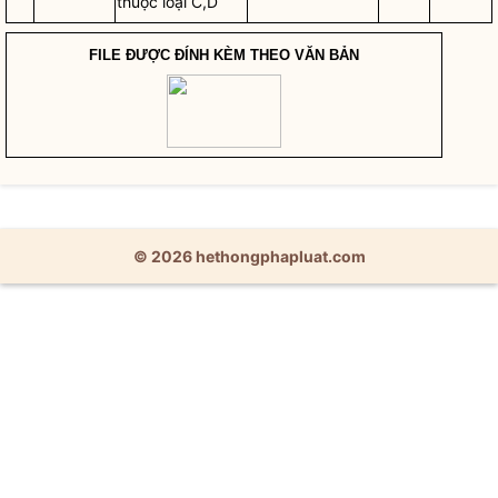
thuộc loại C,D
FILE ĐƯỢC ĐÍNH KÈM THEO VĂN BẢN
© 2026 hethongphapluat.com