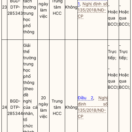
BGD-
tách
Trung
ngày
1
,
Nghị định số
-
-
23
DTP-
trường
tâm
Không
làm
135/2018/NĐ-
Hoặc
Hoặc
285343
trung
HCC
việc
CP
qua
qua
học
BCCI;
BCCI;
phổ
thông
Giải
-
-
thể
Trực
Trực
trường
tiếp;
tiếp;
trung
-
-
học
Hoặc
Hoặc
phổ
qua
qua
thông
BCCI;
BCCI;
(theo
đề
20
Điều 2
,
Nghị
BGD-
nghị
Trung
ngày
định số
24
DTP-
của cá
tâm
Không
làm
135/2018/NĐ-
285344
nhân,
HCC
việc
CP
tổ
chức
thành