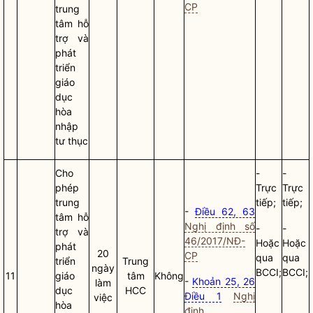
CP
trung
tâm hỗ
trợ và
phát
triển
giáo
dục
hòa
nhập
tư thục
Cho
-
-
phép
Trực
Trực
trung
tiếp;
tiếp;
-
Điều 62, 63
tâm hỗ
Nghị định số
-
-
trợ và
46/2017/NĐ-
Hoặc
Hoặc
phát
20
CP
qua
qua
triển
Trung
ngày
BCCI;
BCCI;
11
giáo
tâm
Không
-
Khoản 25, 26
làm
dục
HCC
Điều 1
Nghị
việc
hòa
định