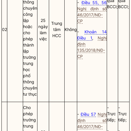
qua
qua
thông
-
Điều 55, 56
BCCI;
BCCI;
chuyên
Nghị định số
công
46/2017/NĐ-
lập
25
CP
Trung
hoặc
ngày
02
tâm
Không
-
Khoản 14
cho
làm
HCC
Điều 1
,
Nghị
phép
việc
định
thành
135/2018/NĐ-
lập
CP
trường
trung
học
phổ
thông
chuyên
tư thục
Cho
-
-
phép
Trực
Trực
-
Điều 57
Nghị
trường
tiếp;
tiếp;
định số
trung
46/2017/NĐ-
-
-