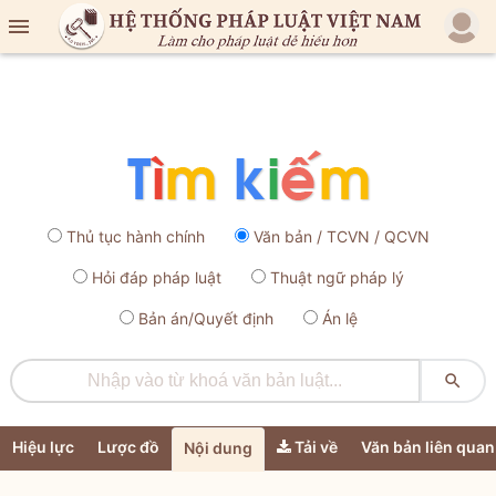

Thủ tục hành chính
Văn bản / TCVN / QCVN
Hỏi đáp pháp luật
Thuật ngữ pháp lý
Bản án/Quyết định
Án lệ

Hiệu lực
Lược đồ
Tải về
Văn bản liên quan
Nội dung