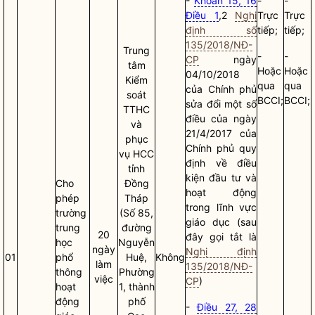
-
Khoản 15, 16
-
-
Điều 1
,2
Nghị
Trực
Trực
định số
tiếp;
tiếp;
135/2018/NĐ-
Trung
-
-
CP
ngày
tâm
Hoặc
Hoặc
04/10/2018
Kiểm
qua
qua
của Chính phủ
soát
BCCI;
BCCI;
sửa đổi một số
TTHC
điều của ngày
và
21/4/2017 của
phục
Chính phủ quy
vụ HCC
định về điều
tỉnh
kiện đầu tư và
Cho
Đồng
hoạt động
phép
Tháp
trong lĩnh vực
trường
(Số 85,
giáo dục (sau
trung
đường
20
đây gọi tắt là
học
Nguyễn
ngày
Nghị định
01
phổ
Huệ,
Không
làm
135/2018/NĐ-
thông
Phường
việc
CP
)
hoạt
1, thành
động
phố
-
Điều 27, 28