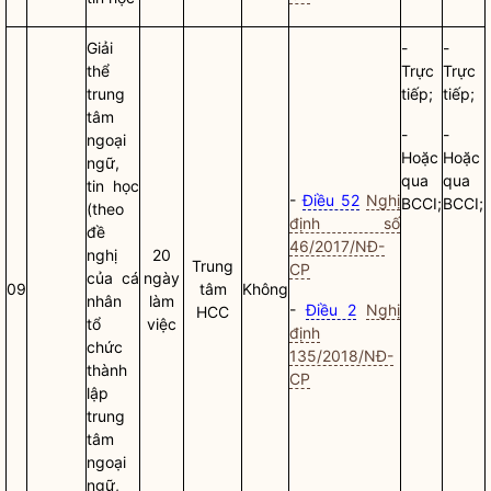
Giải
-
-
thể
Trực
Trực
trung
tiếp;
tiếp;
tâm
-
-
ngoại
Hoặc
Hoặc
ngữ,
qua
qua
tin học
-
Điều 52
Nghị
BCCI;
BCCI;
(theo
định số
đề
46/2017/NĐ-
nghị
20
Trung
CP
của cá
ngày
09
tâm
Không
nhân
làm
-
Điều 2
Nghị
HCC
tổ
việc
định
chức
135/2018/NĐ-
thành
CP
lập
trung
tâm
ngoại
ngữ,