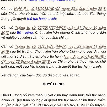
Căn cứ
Nghị định số 61/2018/NĐ-CP ngày 23 tháng 4 năm 2018
của Chính phủ về thực hiện cơ chế một cửa, một cửa liên thông
trong giải quyết
thủ tục hành chính
;
Căn cứ
Thông tư số 02/2017/TT-VPCP ngày 31 tháng 10 năm
2017
của
Bộ trưởng
, Chủ nhiệm Văn phòng Chính phủ hướng dẫn
về nghiệp vụ
kiểm soát thủ tục hành chính
;
Căn cứ
Thông tư số 01/2018/TT-VPCP ngày 23 tháng 11 năm
2018
của
Bộ trưởng
, Chủ nhiệm Văn phòng Chính phủ quy định chi
tiết một số điều và biện pháp thi hành
Nghị định số 61/2018/NĐ-
CP ngày 23 tháng 4 năm 2018
của Chính phủ về thực hiện cơ chế
một cửa, một cửa liên thông trong giải quyết
thủ tục hành chính
;
Xét đề nghị của Giám đốc Sở Giáo dục và Đào tạo.
QUYẾT ĐỊNH:
Điều 1
. Công bố kèm theo Quyết định này Danh mục
thủ tục hành
chính
và Quy trình nội bộ giải quyết
thủ tục hành chính
thuộc thẩm
quyền
giải quyết của Sở Giáo dục và Đào tạo, UBND cấp huyện,