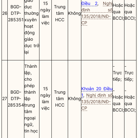
giáo
15
Điều 2
,
Nghị
Hoặc
Hoặc
BGD-
dục
Trung
ngày
định số
qua
qua
26
DTP-
thường
tâm
Không
làm
135/2018/NĐ-
BCCI;
BCCI;
285351
xuyên
HCC
việc
CP
hoạt
động
giáo
dục trở
lại
Thành
-
-
lập,
Trực
Trực
cho
tiếp;
tiếp;
phép
15
Khoản 20 Điều
-
-
BGD-
thành
Trung
ngày
1
,
Nghị định số
Hoặc
Hoặc
27
DTP-
lập
tâm
Không
làm
135/2018/NĐ-
qua
qua
285354
trung
HCC
việc
CP
BCCI;
BCCI;
tâm
ngoại
ngữ,
tin học