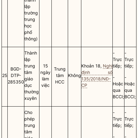
lập
trường
trung
học
phổ
thông)
Thành
-
-
lập
Trực
Trực
trung
15
Khoản 18,
Nghị
tiếp;
tiếp;
BGD-
Trung
tâm
ngày
định số
25
DTP-
tâm
Không
-
-
giáo
làm
135/2018/NĐ-
285350
HCC
Hoặc
Hoặc
dục
việc
CP
qua
qua
thường
BCCI;
BCCI;
xuyên
Cho
-
-
phép
Trực
Trực
trung
tiếp;
tiếp;
tâm
-
-