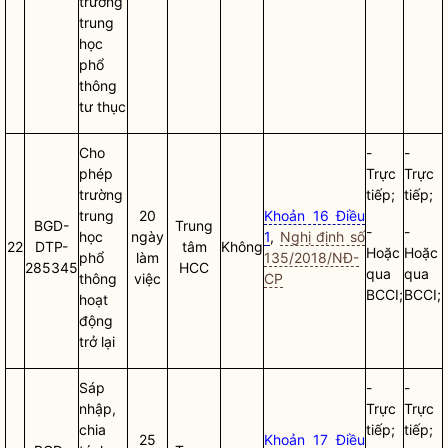
trường
trung
học
phổ
thông
tư thục
Cho
-
-
phép
Trực
Trực
trường
tiếp;
tiếp;
trung
20
Khoản 16 Điều
BGD-
Trung
-
-
học
ngày
1
,
Nghị định số
22
DTP-
tâm
Không
Hoặc
Hoặc
phổ
làm
135/2018/NĐ-
285345
HCC
qua
qua
thông
việc
CP
BCCI;
BCCI;
hoạt
động
trở lại
Sáp
-
-
nhập,
Trực
Trực
chia
tiếp;
tiếp;
25
Khoản 17 Điều