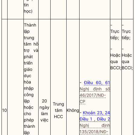
tin
học)
Thành
-
-
lập
Trực
Trực
trung
tiếp;
tiếp;
tâm hỗ
-
-
trợ và
Hoặc
Hoặc
phát
qua
qua
triển
BCCI;
BCCI;
giáo
dục
hòa
-
Điều 60, 61
nhập
Nghị định số
công
46/2017/NĐ-
lập
20
CP
Trung
hoặc
ngày
10
tâm
Không
-
Khoản 23, 24
cho
làm
HCC
Điều 1 , Điều 2
phép
việc
Nghị định
thành
135/2018/NĐ-
lập