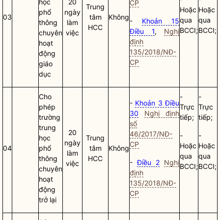
học
20
CP
Trung
Hoặc
Hoặc
phổ
ngày
03
tâm
Không
qua
qua
-
Khoản 15
thông
làm
HCC
BCCI;
BCCI;
Điều 1
,
Nghị
chuyên
việc
định
hoạt
135/2018/NĐ-
động
CP
giáo
dục
Cho
-
-
-
Khoản 3 Điều
phép
Trực
Trực
30
Nghị định
trường
tiếp;
tiếp;
số
trung
20
46/2017/NĐ-
-
-
học
Trung
ngày
CP
Hoặc
Hoặc
04
phổ
tâm
Không
làm
qua
qua
thông
HCC
-
Điều 2
Nghị
việc
BCCI;
BCCI;
chuyên
định
hoạt
135/2018/NĐ-
động
CP
trở lại