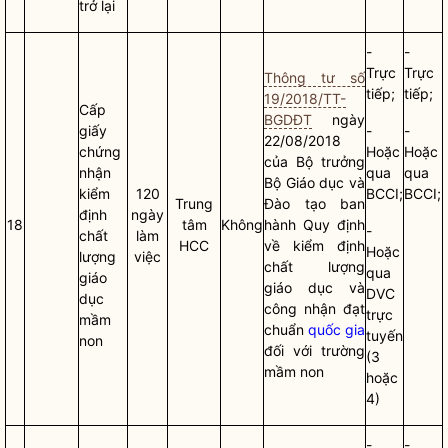
trở lại
-
-
Trực
Trực
Thông tư số
tiếp;
tiếp;
19/2018/TT-
Cấp
BGDĐT
ngày
giấy
-
-
22/08/2018
chứng
Hoặc
Hoặc
của
Bộ trưởng
nhận
qua
qua
Bộ Giáo dục và
kiểm
120
BCCI;
BCCI;
Trung
Đào tạo ban
định
ngày
18
tâm
Không
hành Quy định
-
chất
làm
HCC
về kiểm định
Hoặc
lượng
việc
chất lượng
qua
giáo
giáo dục và
DVC
dục
công nhận đạt
trực
mầm
chuẩn
quốc gia
tuyến
non
đối với trường
(3
mầm non
hoặc
4)
-
-