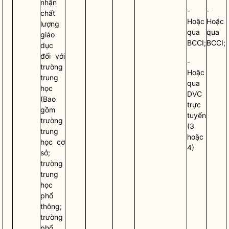
nhận
-
-
chất
Hoặc
Hoặc
lượng
qua
qua
giáo
BCCI;
BCCI;
dục
đối với
-
trường
Hoặc
trung
qua
học
DVC
(Bao
trực
gồm
tuyến
trường
(3
trung
hoặc
học cơ
4)
sở;
trường
trung
học
phổ
thông;
trường
phổ