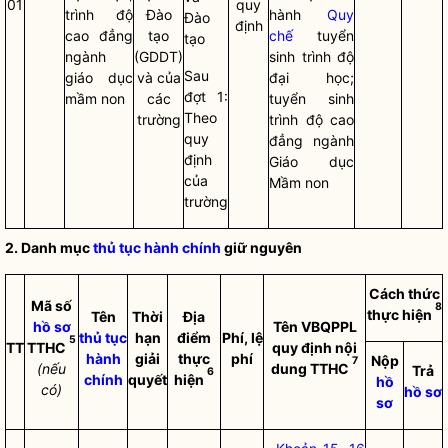
01
quy
trình độ
Đào
hành
Quy
Đào
định
cao đẳng
tạo
chế
tuyển
tạo
ngành
(GDDT)
sinh trình độ
Sau
giáo dục
và của
đại học;
đợt 1:
mầm non
các
tuyển sinh
Theo
trường
trình độ cao
quy
đẳng ngành
định
Giáo dục
của
Mầm non
trường
2. Danh mục
thủ tục hành chính
giữ nguyên
Cách thức
Mã số
8
thực hiện
Tên
Thời
Địa
hồ sơ
Tên VBQPPL
thủ tục
hạn
điểm
Phí, lệ
5
TT
TTHC
quy định nội
hành
giải
thực
phí
Nộp
7
(nếu
dung TTHC
Trả
6
chính
quyết
hiện
hồ
có)
hồ sơ
sơ