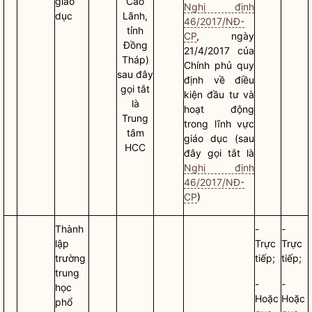
giáo
Cao
Nghị định
dục
Lãnh,
46/2017/NĐ-
tỉnh
CP
, ngày
Đồng
21/4/2017 của
Tháp)
Chính phủ quy
sau đây
định về điều
gọi tắt
kiện đầu tư và
là
hoạt động
Trung
trong lĩnh vực
tâm
giáo dục (sau
HCC
đây gọi tắt là
Nghị định
46/2017/NĐ-
CP
)
Thành
-
-
lập
Trực
Trực
trường
tiếp;
tiếp;
trung
-
-
học
Hoặc
Hoặc
phổ