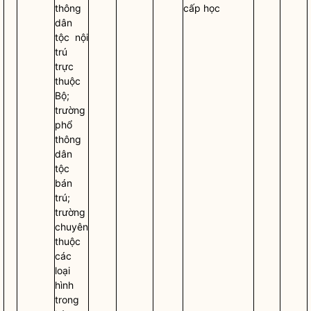
thông
cấp học
dân
tộc
nội
trú
trực
thuộc
Bộ;
trường
phổ
thông
dân
tộc
bán
trú;
trường
chuyên
thuộc
các
loại
hình
trong