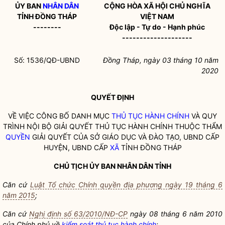
ỦY BAN
NHÂN DÂN
CỘNG HÒA XÃ HỘI CHỦ NGHĨA
TỈNH ĐỒNG THÁP
VIỆT NAM
--------
Độc lập - Tự do - Hạnh phúc
--------------------
Số: 1536/QĐ-UBND
Đồng Tháp, ngày 03 tháng 10 năm
2020
QUYẾT ĐỊNH
VỀ VIỆC CÔNG BỐ DANH MỤC
THỦ TỤC HÀNH CHÍNH
VÀ QUY
TRÌNH NỘI BỘ GIẢI QUYẾT
THỦ TỤC HÀNH CHÍNH
THUỘC THẨM
QUYỀN
GIẢI QUYẾT CỦA SỞ GIÁO DỤC VÀ ĐÀO TẠO, UBND CẤP
HUYỆN, UBND CẤP
XÃ
TỈNH ĐỒNG THÁP
CHỦ TỊCH ỦY BAN
NHÂN DÂN
TỈNH
Căn cứ
Luật Tổ chức Chính quyền địa phương ngày 19 tháng 6
năm 2015
;
Căn cứ
Nghị định số 63/2010/NĐ-CP
ngày 08 tháng 6 năm 2010
của Chính phủ về
kiểm soát thủ tục hành chính
;