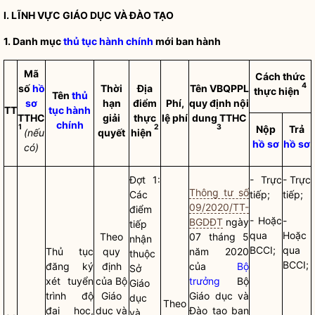
I. LĨNH VỰC GIÁO DỤC VÀ ĐÀO TẠO
1. Danh mục
thủ tục hành chính
mới ban hành
Mã
Cách thức
4
số
hồ
Thời
Địa
Tên VBQPPL
thực hiện
Tên
thủ
sơ
hạn
điểm
Phí,
quy định nội
TT
tục hành
TTHC
giải
thực
lệ phí
dung TTHC
chính
1
2
3
Nộp
Trả
(nếu
quyết
hiện
hồ sơ
hồ sơ
có)
Đợt 1:
- Trực
- Trực
Thông tư số
Các
tiếp;
tiếp;
09/2020/TT-
điểm
- Hoặc
-
BGDĐT
ngày
tiếp
qua
Hoặc
Theo
07 tháng 5
nhận
BCCI;
qua
Thủ tục
quy
năm 2020
thuộc
BCCI;
đăng ký
định
của
Bộ
Sở
xét tuyển
của Bộ
trưởng
Bộ
Giáo
trình độ
Giáo
Giáo dục và
dục
Theo
đại học,
dục và
Đào tạo ban
và