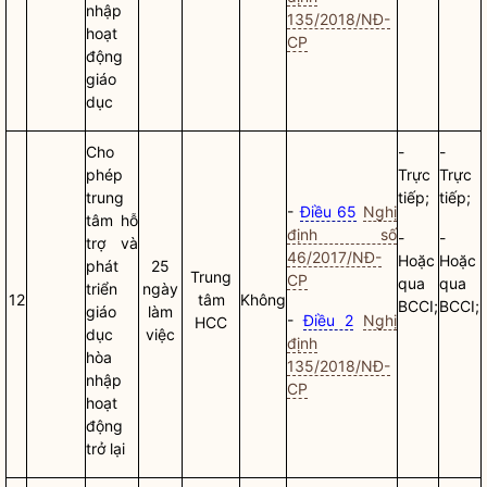
nhập
135/2018/NĐ-
hoạt
CP
động
giáo
dục
Cho
-
-
phép
Trực
Trực
trung
tiếp;
tiếp;
-
Điều 65
Nghị
tâm hỗ
định số
-
-
trợ và
46/2017/NĐ-
Hoặc
Hoặc
phát
25
Trung
CP
qua
qua
triển
ngày
12
tâm
Không
BCCI;
BCCI;
giáo
làm
-
Điều 2
Nghị
HCC
dục
việc
định
hòa
135/2018/NĐ-
nhập
CP
hoạt
động
trở lại