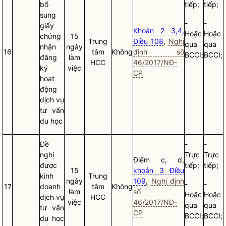
bổ
tiếp;
tiếp;
sung
-
-
giấy
Khoản 2 3,4,
Hoặc
Hoặc
chứng
15
Trung
Điều 108
,
Nghị
qua
qua
nhận
ngày
16
tâm
Không
định số
BCCI;
BCCI;
đăng
làm
HCC
46/2017/NĐ-
ký
việc
CP
hoạt
động
dịch vụ
tư vấn
du học
Đề
-
-
nghị
Trực
Trực
Điểm c, d,
được
tiếp;
tiếp;
15
khoản 3 Điều
kinh
Trung
ngày
109
,
Nghị định
-
-
17
doanh
tâm
Không
làm
số
Hoặc
Hoặc
dịch vụ
HCC
việc
46/2017/NĐ-
qua
qua
tư vấn
CP
BCCI;
BCCI;
du học