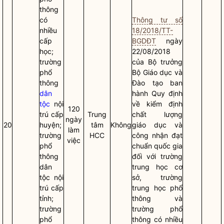
thông
có
Thông tư số
nhiều
18/2018/TT-
cấp
BGDĐT
ngày
học;
22/08/2018
trường
của
Bộ trưởng
phổ
Bộ Giáo dục và
thông
Đào tạo ban
dân
hành Quy định
tộc
nội
về kiểm định
120
trú cấp
Trung
chất lượng
ngày
20
huyện;
tâm
Không
giáo dục và
làm
trường
HCC
công nhận đạt
việc
phổ
chuẩn
quốc gia
thông
đối với trường
dân
trung học cơ
tộc
nội
sở, trường
trú cấp
trung học phổ
tỉnh;
thông và
trường
trường phổ
phổ
thông có nhiều