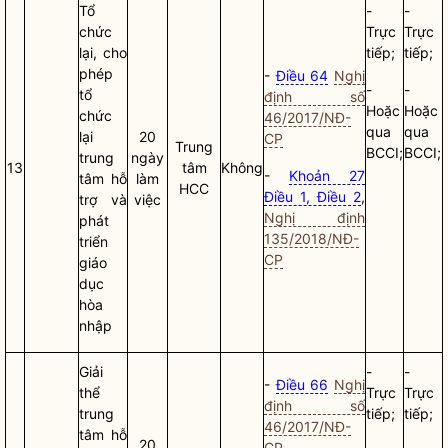
Tổ
-
-
chức
Trực
Trực
lại, cho
tiếp;
tiếp;
phép
-
Điều 64
Nghị
-
-
tổ
định số
Hoặc
Hoặc
chức
46/2017/NĐ-
qua
qua
lại
20
CP
Trung
BCCI;
BCCI;
trung
ngày
13
tâm
Không
-
Khoản 27
tâm hỗ
làm
HCC
Điều 1, Điều 2
,
trợ và
việc
Nghị định
phát
135/2018/NĐ-
triển
CP
giáo
dục
hòa
nhập
Giải
-
-
-
Điều 66
Nghị
thể
Trực
Trực
định số
trung
tiếp;
tiếp;
46/2017/NĐ-
tâm hỗ
20
CP