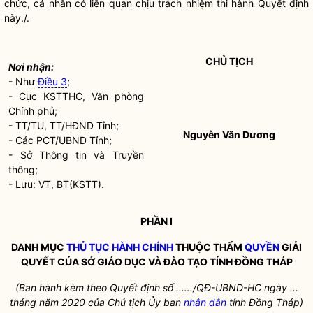
chức, cá nhân có liên quan chịu trách nhiệm thi hành Quyết định
này./.
CHỦ TỊCH
Nơi nhận:
- Như
Điều 3
;
- Cục KSTTHC, Văn phòng
Chính phủ;
- TT/TU, TT/HĐND Tỉnh;
Nguyễn Văn Dương
- Các PCT/UBND Tỉnh;
- Sở Thông tin và Truyền
thông;
- Lưu: VT, BT(KSTT).
PHẦN I
DANH MỤC
THỦ TỤC HÀNH CHÍNH
THUỘC THẨM
QUYỀN
GIẢI
QUYẾT CỦA SỞ GIÁO DỤC VÀ ĐÀO TẠO TỈNH ĐỒNG THÁP
(Ban hành kèm theo Quyết định số ..…./QĐ-UBND-HC ngày ...
tháng năm 2020 của Chủ tịch Ủy ban
nhân dân
tỉnh Đồng Tháp)