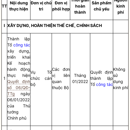
Nội dung
Đơn vị chủ
Đơn vị
Sản phẩm
TT
hoàn
kinh
thực hiện
trì
phối hợp
chủ yếu
thành
phí
I
XÂY DỰNG, HOÀN THIỆN THỂ CHẾ, CHÍNH SÁCH
Thành lập
Tổ
công tác
xây dựng,
triển khai
Kế hoạch
hành động
Các đơn
Không
Vụ Tổ
Quyết định
thực hiện
vị liên
Tháng
sử
1
chức cán
thành lập
Quyết định
quan
01/2022
dụng
bộ
Tổ
công tác
số 06/QĐ-
thuộc Bộ
kinh phí
TTg
ngày
06/01/2022
của Thủ
tướng
Chính phủ