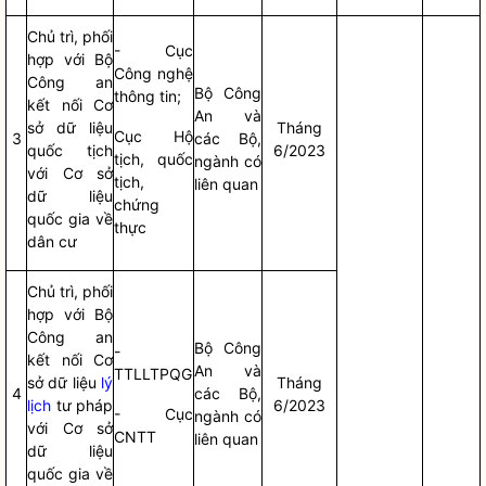
Chủ trì, phối
- Cục
hợp với Bộ
Công nghệ
Công an
Bộ Công
thông tin;
kết nối Cơ
An và
sở dữ liệu
Tháng
Cục Hộ
3
các Bộ,
quốc tịch
6/2023
tịch, quốc
ngành có
với Cơ sở
tịch,
liên quan
dữ liệu
chứng
quốc gia về
thực
dân cư
Chủ trì, phối
hợp với Bộ
Công an
Bộ Công
-
kết nối Cơ
An và
TTLLTPQG
sở dữ liệu
lý
Tháng
4
các Bộ,
lịch
tư pháp
6/2023
- Cục
ngành có
với Cơ sở
CNTT
liên quan
dữ liệu
quốc gia về