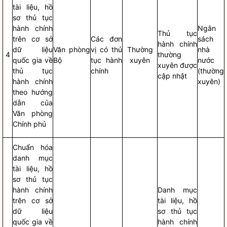
tài liệu, hồ
sơ thủ tục
hành chính
Ngân
Thủ tục
trên cơ sở
Các đơn
sách
hành chính
dữ liệu
Văn phòng
vị có thủ
Thường
nhà
4
thường
quốc gia về
Bộ
tục hành
xuyên
nước
xuyên được
thủ tục
chính
(thường
cập nhật
hành chính
xuyên)
theo hướng
dẫn của
Văn phòng
Chính phủ
Chuẩn hóa
danh mục
tài liệu, hồ
sơ thủ tục
hành chính
Danh mục
trên cơ sở
tài liệu, hồ
dữ liệu
sơ thủ tục
quốc gia về
hành chính