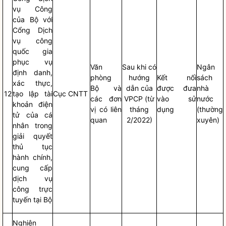
vụ Công
của Bộ với
Cổng Dịch
vụ công
quốc gia
phục vụ
Văn
Sau khi có
Ngân
định danh,
phòng
hướng
Kết nối
sách
xác thực,
Bộ và
dẫn của
được đưa
nhà
12
tạo lập tài
Cục CNTT
các đơn
VPCP (từ
vào sử
nước
khoản điện
vị có liên
tháng
dụng
(thường
tử của cá
quan
2/2022)
xuyên)
nhân trong
giải quyết
thủ tục
hành chính,
cung cấp
dịch vụ
công trực
tuyến tại Bộ
Nghiên