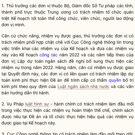
1. Thủ trưởng các đơn vị thuộc Bộ, Giám đốc Sở Tư pháp các tỉnh,
thành phố trực thuộc Trung ương có trách nhiệm tổ chức quán
triệt Kế hoạch tới toàn thể công chức, viên chức, người lao động
đơn vị mình.
Căn cứ chức năng, nhiệm vụ được giao, thủ trưởng các đơn vị có
trách nhiệm phối hợp chặt chẽ với Cục Công nghệ thông tin trong
việc triển khai các nhiệm vụ của Kế hoạch và đưa các nhiệm vụ
này vào Kế hoạch
công tác
năm 2022 và các năm tiếp theo của
đơn vị; Lập dự toán ngân sách đề nghị bổ sung thực hiện các
nhiệm vụ trong năm 2022. Hàng năm, căn cứ nhiệm vụ được giao
tại Quyết định này, các đơn vị có liên quan có trách nhiệm lập dự
toán kinh phí thực hiện Đề án để trình cấp có thẩm
quyền
bố trí
kinh phí theo quy định của
Luật ngân sách nhà nước
và các văn
bản hướng dẫn thi hành.
2. Vụ Pháp
luật hình sự
- hành chính có trách nhiệm làm đầu mối
trong việc thực hiện các nhiệm vụ hoàn thiện thể chế, chính sách
được nêu tại Đề án và tổ chức thực hiện hiệu quả các nhiệm vụ
được giao tại Kế hoạch này.
3. Cục Công nghệ thông tin có trách nhiệm làm đầu mối theo dõi,