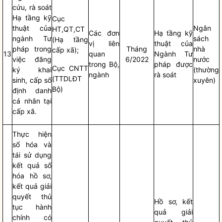
cứu, rà soát
Hạ tầng kỹ
Cục
thuật của
Ngân
HT,QT,CT
Các đơn
Hạ tầng kỹ
ngành Tư
sách
(Hạ tầng
vị liên
thuật của
pháp trong
Tháng
nhà
cấp xã);
13
quan
Ngành Tư
việc đăng
6/2022
nước
trong Bộ,
pháp được
Cục CNTT
ký khai
(thường
ngành
rà soát
(TTDLĐT
sinh, cấp số
xuyên)
Bộ)
định danh
cá nhân tại
cấp xã.
Thực hiện
số hóa và
tái sử dụng
kết quả số
hóa hồ sơ,
kết quả giải
quyết thủ
Hồ sơ, kết
tục hành
quả giải
chính có