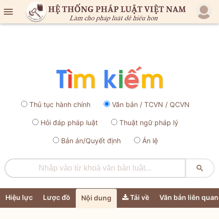

Thủ tục hành chính
Văn bản / TCVN / QCVN
Hỏi đáp pháp luật
Thuật ngữ pháp lý
Bản án/Quyết định
Án lệ

Hiệu lực
Lược đồ
Tải về
Văn bản liên quan
Nội dung