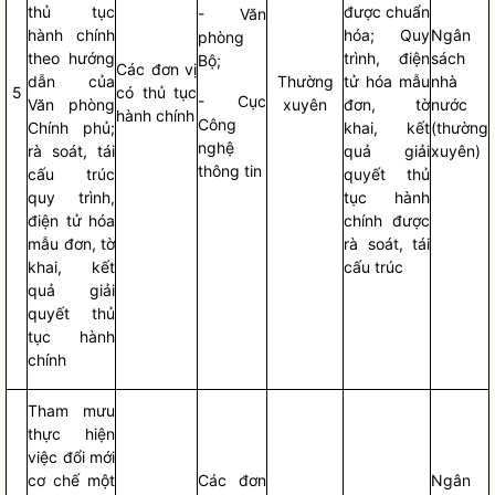
thủ tục
được chuẩn
- Văn
hành chính
hóa; Quy
Ngân
phòng
theo hướng
trình, điện
sách
Bộ;
Các đơn vị
dẫn của
Thường
tử hóa mẫu
nhà
5
có thủ tục
- Cục
Văn phòng
xuyên
đơn, tờ
nước
hành chính
Công
Chính phủ;
khai, kết
(thường
nghệ
rà soát, tái
quả giải
xuyên)
thông tin
cấu trúc
quyết thủ
quy trình,
tục hành
điện tử hóa
chính được
mẫu đơn, tờ
rà soát, tái
khai, kết
cấu trúc
quả giải
quyết thủ
tục hành
chính
Tham mưu
thực hiện
việc đổi mới
cơ chế một
Các đơn
Ngân