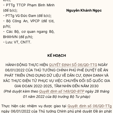
- PTTg TTCP Phạm Bình Minh
(để b/c);
Nguyễn Khánh Ngọc
- PTTg Vũ Đức Đam (để b/c);
- Bộ Công An, VPCP (để t/d,
p/h);
- Các Bộ, cơ quan ngang Bộ,
BHXHVN (để p/h);
- Lưu: VT, CNTT.
KẾ HOẠCH
HÀNH ĐỘNG THỰC HIỆN
QUYẾT ĐỊNH SỐ 06/QĐ-TTG
NGÀY
06/01/2022 CỦA THỦ TƯỚNG CHÍNH PHỦ PHÊ DUYỆT ĐỀ ÁN
PHÁT TRIỂN ỨNG DỤNG DỮ LIỆU VỀ DÂN CƯ, ĐỊNH DANH VÀ
XÁC THỰC ĐIỆN TỬ PHỤC VỤ VIỆC CHUYỂN ĐỔI SỐ
QUỐC GIA
GIAI ĐOẠN 2022-2025, TẦM NHÌN ĐẾN NĂM 2030
(Phê duyệt kèm theo
Quyết định số 149/QĐ-BTP
ngày 28 tháng
01 năm 2022 của
Bộ trưởng
Bộ Tư pháp)
Thực hiện các nhiệm vụ được giao tại
Quyết định số 06/QĐ-TTg
ngày 06/01/2022 của Thủ tướng Chính phủ phê duyệt Đề án phát