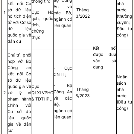
Bộ Công
thông tin;
kết nối Cơ
nhà
An và
sở dữ liệu
Tháng
nước
Cục Hộ
1
các Bộ,
hộ tịch điện
3/2022
(thường
tịch, quốc
ngành có
tử với Cơ sở
xuyên;
tịch,
liên quan
dữ liệu
Đầu tư
chứng
quốc gia về
công)
thực
dân cư
Kết nối
được đưa
Chủ trì, phối
vào sử
hợp với Bộ
dụng
Công an
- Cục
kết nối Cơ
CNTT;
Ngân
sở dữ liệu
sách
- Bộ
quốc gia về
Cục
Tháng
nhà
Công An
2
xử lý vi
QLXLVPHC
6/2023
nước
và các
phạm hành
& TDTHPL
(Đầu tư
Bộ,
chính với
công)
ngành có
Cơ sở dữ
liên quan
liệu quốc
gia về dân
cư