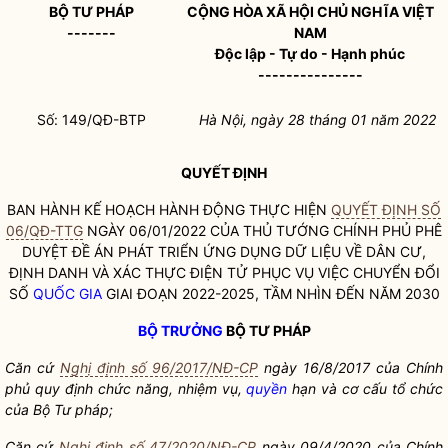
BỘ TƯ PHÁP
CỘNG HÒA XÃ HỘI CHỦ NGHĨA VIỆT
-------
NAM
Độc lập - Tự do - Hạnh phúc
---------------
Số: 149/QĐ-BTP
Hà Nội, ngày 28 tháng 01 năm 2022
QUYẾT ĐỊNH
BAN HÀNH KẾ HOẠCH HÀNH ĐỘNG THỰC HIỆN
QUYẾT ĐỊNH SỐ
06/QĐ-TTG
NGÀY 06/01/2022 CỦA THỦ TƯỚNG CHÍNH PHỦ PHÊ
DUYỆT ĐỀ ÁN PHÁT TRIỂN ỨNG DỤNG DỮ LIỆU VỀ DÂN CƯ,
ĐỊNH DANH VÀ XÁC THỰC ĐIỆN TỬ PHỤC VỤ VIỆC CHUYỂN ĐỔI
SỐ
QUỐC GIA
GIAI ĐOẠN 2022-2025, TẦM NHÌN ĐẾN NĂM 2030
BỘ TRƯỞNG
BỘ TƯ PHÁP
Căn cứ
Nghị định số 96/2017/NĐ-CP
ngày 16/8/2017 của Chính
phủ quy định chức năng, nhiệm vụ,
quyền
hạn và cơ cấu tổ chức
của Bộ Tư pháp;
Căn cứ
Nghị định số 47/2020/NĐ-CP
ngày 09/4/2020 của Chính