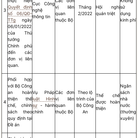
thực hiện
Các đơn
Không
Cục Công
Quyết định
vị liên
Tháng
Hội nghị
sử
3
nghệ
số 06/QĐ-
quan
2/2022
quán triệt
dụng
thông tin
TTg
ngày
thuộc Bộ
kinh phí
06/01/2022
của Thủ
tướng
Chính phủ
đến các
đơn vị liên
quan.
Phối hợp
với Bộ Công
Ngân
an hoàn
Vụ Pháp
Các đơn
Theo lộ
sách
Thể chế
thiện thể
luật Hình
vị liên
trình của
nhà
4
được hoàn
chế, chính
sự
- hành
quan
Bộ Công
nước
thiện
sách theo
chính
thuộc Bộ
An
(thường
quy định tại
xuyên)
Đề án