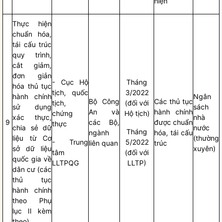
hiện
Thực hiện
chuẩn hóa,
tái cấu trúc
quy trình,
cắt giảm,
đơn giản
- Cục Hộ
Tháng
hóa thủ tục
tịch, quốc
3/2022
hành chính
Ngân
Bộ Công
Các thủ tục
tịch,
(đối với
sử dụng
sách
An và
hành chính
chứng
Hộ tịch)
xác thực,
nhà
9
các Bộ,
được chuẩn
thực
chia sẻ dữ
nước
Tháng
ngành
hóa, tái cấu
liệu từ Cơ
(thường
- Trung
5/2022
liên quan
trúc
sở dữ liệu
xuyên)
tâm
(đối với
quốc gia về
LLTPQG
LLTP)
dân cư (các
thủ tục
hành chính
theo Phụ
lục II kèm
theo)