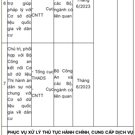
6
trợ giúp
các Bộ,
6/2023
- Cục
pháp lý với
ngành có
CNTT
Cơ sở dữ
liên quan
liệu quốc
gia về dân
cư
Chủ trì, phối
hợp với Bộ
Công an
kết nối Cơ
Bộ Công
- Tổng cục
sở dữ liệu
An và
THADS
Thi hành án
Tháng
7
các Bộ,
dân sự nói
6/2023
- Cục
ngành có
chung với
CNTT
liên quan
Cơ sở dữ
liệu quốc
gia về dân
cư
PHỤC VỤ XỬ LÝ THỦ TỤC HÀNH CHÍNH, CUNG CẤP DỊCH VỤ