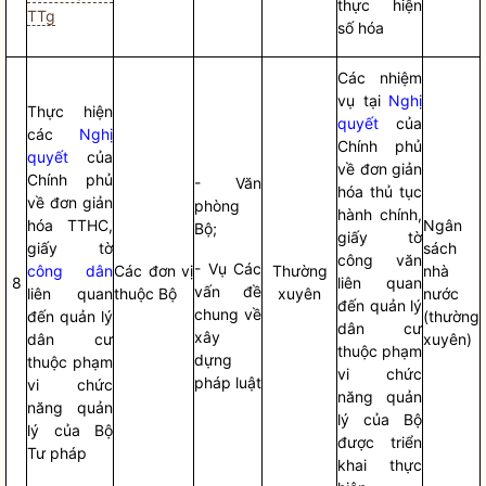
thực hiện
TTg
số hóa
Các nhiệm
vụ tại
Nghị
Thực hiện
quyết
của
các
Nghị
Chính phủ
quyết
của
về đơn giản
Chính phủ
- Văn
hóa thủ tục
về đơn giản
phòng
hành chính,
hóa TTHC,
Ngân
Bộ;
giấy tờ
giấy tờ
sách
công văn
- Vụ Các
công dân
Các đơn vị
Thường
nhà
8
liên quan
vấn đề
liên quan
thuộc Bộ
xuyên
nước
đến quản lý
chung về
đến quản lý
(thường
dân cư
xây
dân cư
xuyên)
thuộc phạm
dựng
thuộc phạm
vi chức
pháp
luật
vi chức
năng quản
năng quản
lý của Bộ
lý của Bộ
được triển
Tư pháp
khai thực