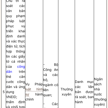
Chủ trì rà
soát các
văn bản
quy phạm
pháp
luật
phục vụ
triển khai
định danh
và xác thực
điện tử; tích
hợp thông
tin các giấy
tờ cá nhân
- Bộ
của
công
Công An
dân
trên
và các
thẻ căn
Ngân
bộ,
cước
công
Danh mục
Vụ Pháp
sách
ngành có
dân
và ứng
các Văn
luật hình
Thường
nhà
liên
5
dụng
bản được
sự
hành
xuyên
nước
quan;
VNEID;
rà soát, ban
chính
(thường
thẩm định
hành
- Các
xuyên)
và phối hợp