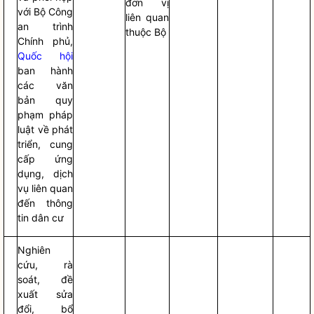
đơn vị
với Bộ Công
liên quan
an trình
thuộc Bộ
Chính phủ,
Quốc hội
ban hành
các văn
bản quy
phạm pháp
luật
về phát
triển, cung
cấp ứng
dụng, dịch
vụ liên quan
đến thông
tin dân cư
Nghiên
cứu, rà
soát, đề
xuất sửa
đổi, bổ