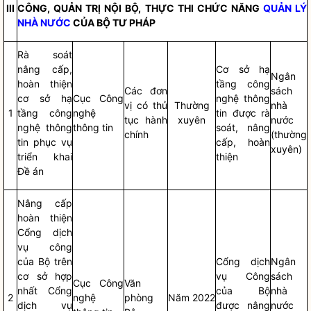
III
CÔNG, QUẢN TRỊ NỘI BỘ, THỰC THI CHỨC NĂNG
QUẢN LÝ
NHÀ NƯỚC
CỦA BỘ TƯ PHÁP
Rà soát
nâng cấp,
Cơ sở hạ
Ngân
hoàn thiện
tầng công
Các đơn
sách
cơ sở hạ
Cục Công
nghệ thông
vị có thủ
Thường
nhà
1
tầng công
nghệ
tin được rà
tục hành
xuyên
nước
nghệ thông
thông tin
soát, nâng
chính
(thường
tin phục vụ
cấp, hoàn
xuyên)
triển khai
thiện
Đề án
Nâng cấp
hoàn thiện
Cổng dịch
vụ công
của Bộ trên
Cổng dịch
Ngân
cơ sở hợp
vụ Công
sách
Cục Công
Văn
nhất Cổng
của Bộ
nhà
2
nghệ
phòng
Năm 2022
dịch vụ
được nâng
nước