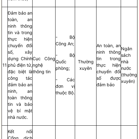
Đảm bảo an
toàn, an
ninh thông
tin và trong
- Bộ
thực hiện
Công An;
chuyển đổi
An toàn, an
Ngân
số, xây
ninh thông
- Bộ
sách
dựng Chính
Cục Công
tin trong
Quốc
Thường
nhà
11
phủ điện tử,
nghệ
thực hiện
phòng;
xuyên
nước
đặc biệt là
thông tin
chuyển đổi
(thường
công tác
số được
- Các
xuyên)
đảm bảo an
đảm bảo
đơn vị
ninh, an
thuộc Bộ.
toàn thông
tin và bảo
vệ bí mật
nhà nước
.
Kết nối
Cổng dịch