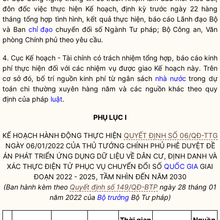
đôn đốc việc thực hiện Kế hoạch, định kỳ trước ngày 22 hàng
tháng tổng hợp tình hình, kết quả thực hiện, báo cáo Lãnh đạo Bộ
và Ban
chỉ đạo
chuyển đổi số Ngành Tư pháp; Bộ Công an, Văn
phòng Chính phủ theo yêu cầu.
4. Cục Kế hoạch - Tài chính có trách nhiệm tổng hợp, báo cáo kinh
phí thực hiện đối với các nhiệm vụ được giao Kế hoạch này. Trên
cơ sở đó, bố trí nguồn kinh phí từ ngân sách
nhà nước
trong dự
toán chi thường xuyên hàng năm và các nguồn khác theo quy
định của pháp
luật
.
PHỤ LỤC I
KẾ HOẠCH HÀNH ĐỘNG THỰC HIỆN
QUYẾT ĐỊNH SỐ 06/QĐ-TTG
NGÀY 06/01/2022 CỦA THỦ TƯỚNG CHÍNH PHỦ PHÊ DUYỆT ĐỀ
ÁN PHÁT TRIỂN ỨNG DỤNG DỮ LIỆU VỀ DÂN CƯ, ĐỊNH DANH VÀ
XÁC THỰC ĐIỆN TỬ PHỤC VỤ CHUYỂN ĐỔI SỐ
QUỐC GIA
GIAI
ĐOẠN 2022 - 2025, TẦM NHÌN ĐẾN NĂM 2030
(Ban hành kèm theo
Quyết định số 149/QĐ-BTP
ngày 28 tháng 01
năm 2022 của
Bộ trưởng
Bộ Tư pháp)
Thời gian
Nguồn