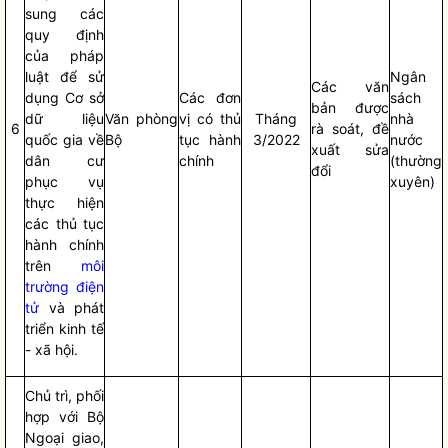
sung các
quy định
của pháp
luật
để sử
Ngân
Các văn
dụng Cơ sở
Các đơn
sách
bản được
dữ liệu
Văn phòng
vị có thủ
Tháng
nhà
6
rà soát, đề
quốc gia về
Bộ
tục hành
3/2022
nước
xuất sửa
dân cư
chính
(thường
đổi
phục vụ
xuyên)
thực hiện
các thủ tục
hành chính
trên
môi
trường điện
tử
và phát
triển kinh tế
- xã hội.
Chủ trì, phối
hợp với Bộ
Ngoại giao,