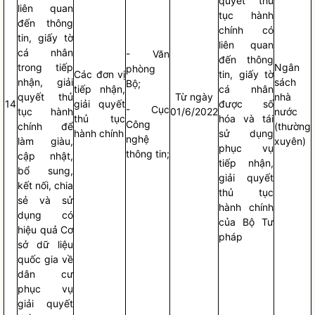
quyết thủ
liên quan
tục hành
đến thông
chính có
tin, giấy tờ
liên quan
cá nhân
- Văn
đến thông
trong tiếp
Ngân
phòng
Các đơn vị
tin, giấy tờ
nhận, giải
sách
Bộ;
tiếp nhận,
cá nhân
quyết thủ
Từ ngày
nhà
14
giải quyết
được số
- Cục
tục hành
01/6/2022
nước
thủ tục
hóa và tái
Công
chính để
(thường
hành chính
sử dụng
nghệ
làm giàu,
xuyên)
phục vụ
thông tin;
cập nhật,
tiếp nhận,
bổ sung,
giải quyết
kết nối, chia
thủ tục
sẻ và sử
hành chính
dụng có
của Bộ Tư
hiệu quả Cơ
pháp
sở dữ liệu
quốc gia về
dân cư
phục vụ
giải quyết