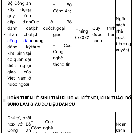
Bộ Công an
- Bộ
xây dựng
Công An;
quy trình
Ngân
cấp định
Cục Hộ
- Bộ
sách
danh cá
tịch, quốc
Ngoại
Quy trình
Tháng
nhà
7
nhân cho
tịch,
giao;
được ban
6/2022
nước
công dân
chứng
hành
(thường
- Cục
đăng ký
thực
xuyên)
Công
khai sinh tại
nghệ
cơ quan đại
thông tin.
diện ngoại
giao của
Việt Nam ở
nước ngoài
HOÀN THIỆN HỆ SINH THÁI PHỤC VỤ KẾT NỐI, KHAI THÁC, BỔ
II
SUNG LÀM GIÀU DỮ LIỆU DÂN CƯ
Chủ trì, phối
- Cục
hợp với Bộ
Ngân
Công nghệ
Công an
sách