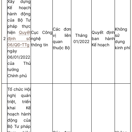
Xây dựng
Kế hoạch
hành động
của Bộ Tư
pháp thực
Các đơn
Không
hiện
Quyết
Cục Công
Quyết định
vị liên
Tháng
sử
2
định số
nghệ
ban hành
quan
01/2022
dụng
06/QĐ-TTg
thông tin
Kế hoạch
thuộc Bộ
kinh phí
ngày
06/01/2022
của Thủ
tướng
Chính phủ
Tổ chức Hội
nghị quán
triệt, triển
khai Kế
hoạch hành
động của
Bộ Tư pháp