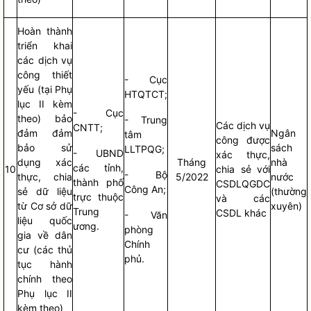
Hoàn thành
triển khai
các dịch vụ
công thiết
- Cục
yếu (tại Phụ
HTQTCT;
lục II kèm
- Cục
theo) bảo
- Trung
Các dịch vụ
CNTT;
đảm đảm
Ngân
tâm
công được
bảo sử
sách
LLTPQG;
- UBND
xác thực,
dụng xác
Tháng
nhà
các tỉnh,
10
chia sẻ với
- Bộ
thực, chia
5/2022
nước
thành phố
CSDLQGDC
Công An;
sẻ dữ liệu
(thường
trực thuộc
và các
từ Cơ sở dữ
xuyên)
Trung
CSDL khác
- Văn
liệu quốc
ương.
phòng
gia về dân
Chính
cư (các thủ
phủ.
tục hành
chính theo
Phụ lục II
kèm theo)