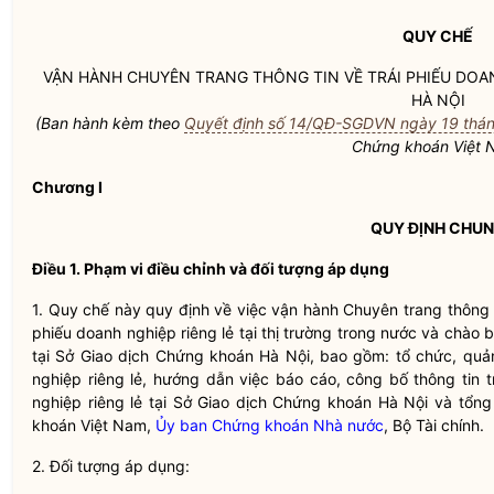
QUY CHẾ
VẬN HÀNH CHUYÊN TRANG THÔNG TIN VỀ
TRÁI PHIẾU DOA
HÀ NỘI
(Ban hành kèm theo
Quyết định số 14/QĐ-SGDVN ngày 19 thá
Chứng khoán Việt 
Chương I
QUY ĐỊNH CHU
Điều 1. Phạm vi điều chỉnh và đối tượng áp dụng
1.
Quy chế
này quy định về việc vận hành Chuyên trang thông 
phiếu doanh nghiệp
riêng lẻ tại thị trường trong nước và chào
tại Sở Giao dịch Chứng khoán Hà Nội, bao gồm: tổ chức, quả
nghiệp
riêng lẻ, hướng dẫn việc báo cáo, công bố thông tin 
nghiệp
riêng lẻ tại Sở Giao dịch Chứng khoán Hà Nội và tổn
khoán Việt Nam
,
Ủy ban Chứng khoán Nhà nước
, Bộ Tài chính.
2. Đối tượng áp dụng: