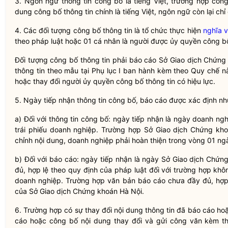
3. Ngôn ngữ thông tin công bố là tiếng Việt, trường hợp công
dung công bố thông tin chính là tiếng Việt, ngôn ngữ còn lại chỉ
4. Các đối tượng công bố thông tin là tổ chức thực hiện
nghĩa 
theo pháp
luật
hoặc 01 cá nhân là người được ủy quyền công bố
Đối tượng công bố thông tin phải báo cáo Sở Giao dịch
Chứng
thông tin theo mẫu tại Phụ lục I ban hành kèm theo
Quy chế
nà
hoặc thay đổi người ủy
quyền
công bố thông tin có hiệu lực.
5. Ngày tiếp nhận thông tin công bố, báo cáo được xác định nh
a) Đối với thông tin công bố: ngày tiếp nhận là ngày doanh ngh
trái phiếu doanh nghiệp
. Trường hợp Sở Giao dịch
Chứng kho
chỉnh nội dung, doanh nghiệp phải hoàn thiện trong vòng 01 ngà
b) Đối với báo cáo: ngày tiếp nhận là ngày Sở Giao dịch
Chứng
đủ, hợp lệ theo quy định của pháp
luật
đối với trường hợp khô
doanh nghiệp
. Trường hợp văn bản báo cáo chưa đầy đủ, hợp 
của Sở Giao dịch
Chứng khoán
Hà Nội.
6. Trường hợp có sự thay đổi nội dung thông tin đã báo cáo ho
cáo hoặc công bố nội dung thay đổi và gửi công văn kèm th