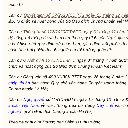
quốc tế;
Căn cứ
Quyết định số 37/2020/QĐ-TTg ngày 23 tháng 12 nă
lập, tổ chức và hoạt động của
Sở Giao dịch Chứng khoán Việt 
Căn cứ
Thông tư số 122/2020/TT-BTC ngày 31 tháng 12 năm 
độ công bố thông tin và báo cáo theo quy định của
Nghị định 
của Chính phủ quy định về chào bán, giao dịch
trái phiếu do
chào bán
trái phiếu doanh nghiệp
ra thị trường quốc tế;
Căn cứ
Quyết định số 757/QĐ-BTC
ngày 01 tháng 4 năm 202
chức và hoạt động của
Sở Giao dịch Chứng khoán Việt Nam
;
Căn cứ Công văn số 4901/UBCK-PTTT ngày 26 tháng 8 năm 
chấp thuận
ban hành
Quy chế
vận hành Chuyên trang thông 
Chứng khoán Hà Nội;
Căn cứ
Nghị quyết
số 11/NQ-HĐTV ngày 15 tháng 10 năm 202
khoán Việt Nam
về việc thông qua nội dung
Quy chế
vận hà
nghiệp
tại Sở Giao dịch Chứng khoán Hà Nội;
Theo đề nghị của Trưởng ban Giám sát thị trường,