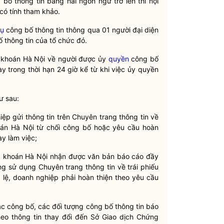
 bố thông tin bằng hai ngôn ngữ trở lên thì nội
 có tính tham khảo.
vụ
công bố thông tin thông qua 01 người đại diện
 thông tin của tổ chức đó.
 khoán
Hà Nội về người được ủy
quyền
công bố
y trong thời hạn 24 giờ kể từ khi việc ủy
quyền
ư sau:
iệp gửi thông tin trên Chuyên trang thông tin về
án
Hà Nội từ chối công bố hoặc yêu cầu hoàn
y làm việc;
 khoán
Hà Nội nhận được văn bản báo cáo đầy
ng sử dụng Chuyên trang thông tin về
trái phiếu
lệ, doanh nghiệp phải hoàn thiện theo yêu cầu
ặc công bố, các đối tượng công bố thông tin báo
eo thông tin thay đổi đến Sở Giao dịch
Chứng