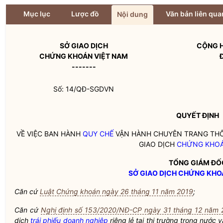
Mục lục
Lược đồ
Văn bản liên qua
Nội dung
SỞ GIAO DỊCH
CỘNG H
CHỨNG KHOÁN VIỆT NAM
-------
Số: 14/QĐ-SGDVN
QUYẾT ĐỊNH
VỀ VIỆC BAN HÀNH
QUY CHẾ
VẬN HÀNH CHUYÊN TRANG THÔ
GIAO DỊCH
CHỨNG KHO
TỔNG GIÁM ĐỐ
SỞ GIAO DỊCH CHỨNG KHO
Căn cứ
Luật Chứng khoán ngày 26 tháng 11 năm 2019
;
Căn cứ
Nghị định số 153/2020/NĐ-CP ngày 31 tháng 12 năm 
dịch
trái phiếu doanh nghiệp
riêng lẻ tại thị trường trong nước