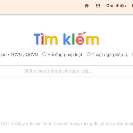


Giới thiệu
bản / TCVN / QCVN
Hỏi đáp pháp luật
Thuật ngữ pháp lý
21 về Quy chế vận hành Chuyên trang thông tin về trái phiếu doan