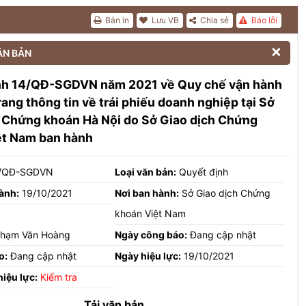
Bản in
Lưu VB
Chia sẻ
Báo lỗi

ĂN BẢN
nh 14/QĐ-SGDVN năm 2021 về Quy chế vận hành
ang thông tin về trái phiếu doanh nghiệp tại Sở
 Chứng khoán Hà Nội do Sở Giao dịch Chứng
ệt Nam ban hành
/QĐ-SGDVN
Loại văn bản:
Quyết định
ành:
19/10/2021
Nơi ban hành:
Sở Giao dịch Chứng
khoán Việt Nam
hạm Văn Hoàng
Ngày công báo:
Đang cập nhật
o:
Đang cập nhật
Ngày hiệu lực:
19/10/2021
hiệu lực:
Kiểm tra
Tải văn bản