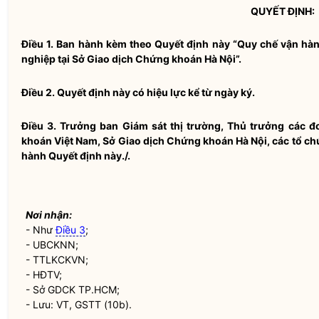
QUYẾT ĐỊNH:
Điều 1.
Ban hành kèm theo Quyết định này “
Quy chế
vận hàn
nghiệp
tại Sở Giao dịch
Chứng khoán
Hà Nội”.
Điều 2.
Quyết định này có hiệu lực kể từ ngày ký.
Điều 3.
Trưởng ban Giám sát thị trường, Thủ trưởng các đơ
khoán Việt Nam
, Sở Giao dịch Chứng khoán Hà Nội, các tổ chứ
hành Quyết định này./.
Nơi nhận:
- Như
Điều 3
;
- UBCKNN;
- TTLKCKVN;
- HĐTV;
- Sở GDCK TP.HCM;
- Lưu: VT, GSTT (10b).