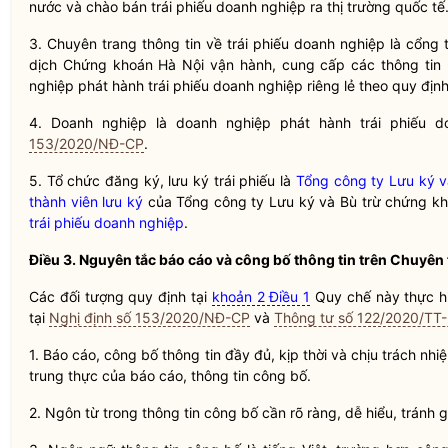
nước và chào bán
trái phiếu doanh nghiệp
ra thị trường quốc tế
3. Chuyên trang thông tin về
trái phiếu doanh nghiệp
là cổng 
dịch
Chứng khoán
Hà Nội vận hành, cung cấp các thông tin 
nghiệp phát hành
trái phiếu doanh nghiệp
riêng lẻ theo quy đị
4. Doanh nghiệp là doanh nghiệp phát hành
trái phiếu
do
153/2020/NĐ-CP
.
5.
Tổ chức đăng ký, lưu ký trái phiếu
là
Tổng công ty Lưu ký v
thành viên lưu ký
của
Tổng công ty Lưu ký và Bù trừ chứng k
trái phiếu doanh nghiệp
.
Điều 3. Nguyên tắc báo cáo và công bố thông tin trên Chuyên 
Các đối tượng quy định tại
khoản 2 Điều 1
Quy chế
này thực h
tại
Nghị định số 153/2020/NĐ-CP
và
Thông tư số 122/2020/TT
1. Báo cáo, công bố thông tin đầy đủ, kịp thời và chịu trách nh
trung thực của báo cáo, thông tin công bố.
2. Ngôn từ trong thông tin công bố cần rõ ràng, dễ hiểu, tránh