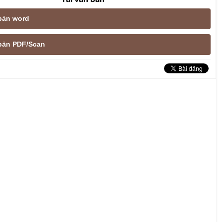
 bản word
e bản PDF/Scan