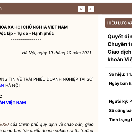
n
+
-
A
A
HIỆU LỰC V
ÒA XÃ HỘI CHỦ NGHĨA VIỆT NAM
Độc lập - Tự do - Hạnh phúc
Quyết đị
---------------
Chuyên tr
Giao dịch
Hà Nội, ngày 19 tháng 10 năm 2021
khoán Vi
Số hiệu:
14
NG TIN VỀ
TRÁI PHIẾU DOANH NGHIỆP
TẠI SỞ
Ngày ban h
ÁN
HÀ NỘI
C
Người ký:
P
ÁN VIỆT NAM
Số công bá
Tình trạng 
2020
của Chính phủ quy định về chào bán, giao
 và chào bán
trái phiếu doanh nghiệp
ra thị trường