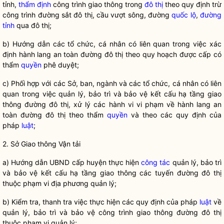
tỉnh,
thẩm định
công trình giao thông trong
đô thị
theo quy định trừ
công trình đường sắt
đô thị
, cầu vượt sông, đường
quốc lộ
,
đường
tỉnh
qua
đô thị
;
b) Hướng dẫn các tổ chức, cá nhân có liên quan trong việc xác
định hành lang an toàn
đường đô thị
theo quy hoạch được cấp có
thẩm
quyền
phê duyệt;
c) Phối hợp với các Sở, ban, ngành và các tổ chức, cá nhân có liên
quan trong việc quản lý, bảo trì và bảo vệ kết cấu hạ tầng giao
thông
đường đô thị
, xử lý các hành vi vi phạm về hành lang an
toàn
đường đô thị
theo thẩm
quyền
và theo các quy định của
pháp
luật
;
2. Sở Giao thông Vận tải
a) Hướng dẫn UBND cấp huyện thực hiện
công tác
quản lý, bảo trì
và bảo vệ kết cấu hạ tầng giao thông các tuyến
đường đô thị
thuộc phạm vi địa phương quản lý;
b) Kiểm tra, thanh tra việc thực hiện các quy định của pháp
luật
về
quản lý, bảo trì và bảo vệ công trình giao thông
đường đô thị
thuộc phạm vi quản lý;