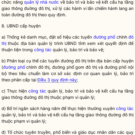
chức năng
quản lý nhà nước
về bảo trì và bảo vệ kết cấu hạ tầng
giao thông
đường đô thị
, xử lý các hành vi lấn chiếm hành lang an
toàn
đường đô thị
theo quy định.
8. UBND cấp huyện
a) Thống kê danh mục, đặt số hiệu các tuyến
đường phố
chính
đô
thị
thuộc
địa bàn
quản lý trình UBND tỉnh xem xét quyết định để
thuận tiện trong
công tác
quản lý, bảo trì và bảo vệ;
b) Phân loại cụ thể các tuyến
đường đô thị
trên
địa bàn
cấp huyện
(
đường phố
chính đô thị,
đường phố
gom đô thị và
đường phố
nội
bộ theo tiêu chuẩn làm cơ sở xác định cơ quan quản lý, bảo trì
theo phân cấp tại
Điều 3 quy định này
;
c) Thực hiện
công tác
quản lý, bảo trì và bảo vệ kết cấu hạ tầng
giao thông
đường đô thị
thuộc phạm vi quản lý;
d) Bố trí ngân sách hàng năm để thực hiện thường xuyên
công tác
quản lý, bảo trì và bảo vệ kết cấu hạ tầng giao thông
đường đô thị
thuộc phạm vi quản lý;
đ) Tổ chức tuyên truyền, phổ biến và giáo dục
nhân dân
các quy