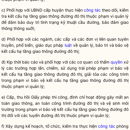
c) Phối hợp với UBND cấp huyện thực hiện
công tác
theo dõi, kiểm
tra kết cấu hạ tầng giao thông
đường đô thị
thuộc phạm vi quản lý
để đảm bảo duy trì tình trạng kỹ thuật cầu đường, bảo đảm giao
thông thông suốt;
d) Phối hợp với các ngành, các cấp và các đơn vị liên quan tuyên
truyền, phổ biến, giáo dục pháp
luật
về quản lý, bảo trì và bảo vệ
kết cấu hạ tầng giao thông
đường đô thị
;
đ) Kịp thời báo cáo và phối hợp với các cơ quan có thẩm
quyền
xử
lý các trường hợp lấn, chiếm, sử dụng trái phép phạm vi bảo vệ
kết cấu hạ tầng giao thông
đường đô thị
, giải tỏa các công trình
trong phạm vi bảo vệ kết cấu hạ tầng giao thông
đường đô thị
thuộc phạm vi quản lý;
e) Cấp, thu hồi Giấy phép thi công, đình chỉ hoạt động gây mất an
toàn giao thông, an toàn công trình
đường đô thị
và vệ sinh môi
trường trong phạm vi bảo vệ kết cấu hạ tầng giao thông
đường đô
thị
đối với các tuyến
đường đô thị
thuộc phạm vi quản lý;
f) Xây dựng kế hoạch, tổ chức, kiểm tra thực hiện
công tác
phòng