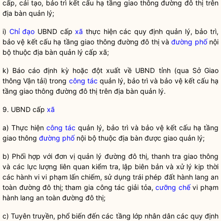
cấp, cải tạo, bảo trì kết cấu hạ tầng giao thông
đường đô thị
trên
địa bàn
quản lý;
i)
Chỉ đạo
UBND cấp
xã
thực hiện các quy định quản lý, bảo trì,
bảo vệ kết cấu hạ tầng giao thông
đường đô thị
và
đường phố
nội
bộ thuộc
địa bàn
quản lý cấp
xã
;
k) Báo cáo định kỳ hoặc đột xuất về UBND tỉnh (qua Sở Giao
thông Vận tải) trong
công tác
quản lý, bảo trì và bảo vệ kết cấu hạ
tầng giao thông
đường đô thị
trên
địa bàn
quản lý.
9. UBND cấp
xã
a) Thực hiện
công tác
quản lý, bảo trì và bảo vệ kết cấu hạ tầng
giao thông
đường phố
nội bộ thuộc
địa bàn
được giao quản lý;
b) Phối hợp với đơn vị quản lý
đường đô thị
, thanh tra giao thông
và các lực lượng liên quan kiểm tra, lập biên bản và xử lý kịp thời
các hành vi vi phạm lấn chiếm, sử dụng trái phép đất hành lang an
toàn
đường đô thị
; tham gia công tác giải tỏa,
cưỡng chế
vi phạm
hành lang an toàn
đường đô thị
;
c) Tuyên truyền, phổ biến đến các tầng lớp
nhân dân
các quy định