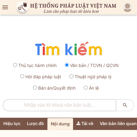

Thủ tục hành chính
Văn bản / TCVN / QCVN
Hỏi đáp pháp luật
Thuật ngữ pháp lý
Bản án/Quyết định
Án lệ

Hiệu lực
Lược đồ
Tải về
Văn bản liên quan
Nội dung