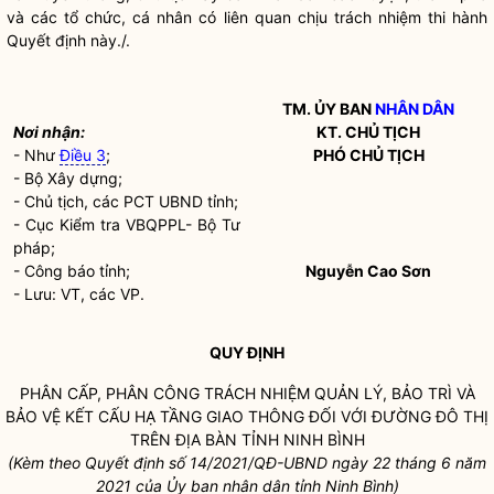
và các tổ chức, cá nhân có liên quan chịu trách nhiệm thi hành
Quyết định này./.
TM. ỦY BAN
NHÂN DÂN
Nơi nhận:
KT. CHỦ TỊCH
- Như
Điều 3
;
PHÓ CHỦ TỊCH
- Bộ Xây dựng;
- Chủ tịch, các PCT UBND tỉnh;
- Cục Kiểm tra VBQPPL- Bộ Tư
pháp;
- Công báo tỉnh;
Nguyễn Cao Sơn
- Lưu: VT, các VP.
QUY ĐỊNH
PHÂN CẤP, PHÂN CÔNG TRÁCH NHIỆM QUẢN LÝ, BẢO TRÌ VÀ
BẢO VỆ KẾT CẤU HẠ TẦNG GIAO THÔNG ĐỐI VỚI
ĐƯỜNG ĐÔ THỊ
TRÊN
ĐỊA BÀN
TỈNH NINH BÌNH
(Kèm theo Quyết định số 14
/2021/QĐ-UBND ngày 22 tháng 6 năm
2021 của Ủy ban
nhân dân
tỉnh Ninh Bình)