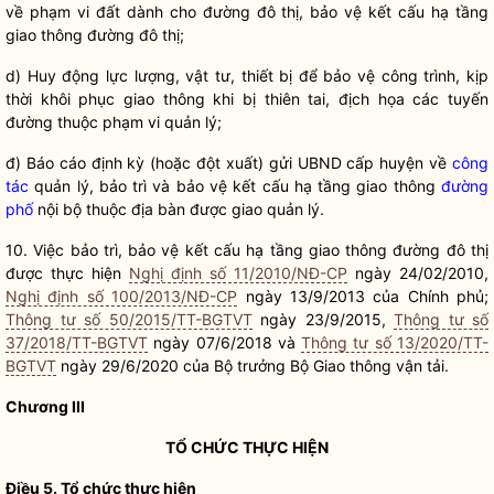
về phạm vi đất dành cho
đường đô thị
, bảo vệ kết cấu hạ tầng
giao thông
đường đô thị
;
d) Huy động lực lượng, vật tư, thiết bị để bảo vệ công trình, kịp
thời khôi phục giao thông khi bị thiên tai, địch họa các tuyến
đường thuộc phạm vi quản lý;
đ) Báo cáo định kỳ (hoặc đột xuất) gửi UBND cấp huyện về
công
tác
quản lý, bảo trì và bảo vệ kết cấu hạ tầng giao thông
đường
phố
nội bộ thuộc
địa bàn
được giao quản lý.
10. Việc bảo trì, bảo vệ kết cấu hạ tầng giao thông
đường đô thị
được thực hiện
Nghị định số 11/2010/NĐ-CP
ngày 24/02/2010,
Nghị định số 100/2013/NĐ-CP
ngày 13/9/2013 của Chính phủ;
Thông tư số 50/2015/TT-BGTVT
ngày 23/9/2015,
Thông tư số
37/2018/TT-BGTVT
ngày 07/6/2018 và
Thông tư số 13/2020/TT-
BGTVT
ngày 29/6/2020 của
Bộ trưởng
Bộ Giao thông vận tải.
Chương III
TỔ CHỨC THỰC HIỆN
Điều 5. Tổ chức thực hiện