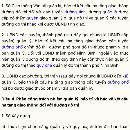
1. Sở Giao thông Vận tải quản lý, bảo trì kết cấu hạ tầng giao thông
đường đô thị
đối với các tuyến
đường tỉnh
, đường
quốc lộ
được
cấp có thẩm
quyền
giao quản lý đi qua đô thị và quản lý các tuyến
đường đô thị
khác khi được UBND tỉnh giao.
2. UBND các huyện, thành phố (sau đây gọi chung là UBND cấp
huyện) quản lý, bảo trì kết cấu hạ tầng giao thông các tuyến
đường phố
chính đô thị,
đường phố
gom đô thị thuộc phạm vi
địa
bàn
quản lý. Đối với UBND thành phố Ninh Bình, ngoài việc thực
hiện quản lý
đường đô thị
theo quy định này còn thực hiện quản lý
đường đô thị
theo
quy chế
quản lý đô thị thành phố Ninh Bình.
3. UBND các phường, thị trấn (sau đây gọi chung là UBND cấp
xã
)
quản lý, bảo trì kết cấu hạ tầng giao thông các tuyến
đường phố
nội bộ được giao thuộc phạm vi
địa bàn
quản lý.
Điều 4. Phân công trách nhiệm quản lý, bảo trì và bảo vệ kết cấu
hạ tầng giao thông đối với
đường đô thị
1. Sở Xây dựng
a) Thực hiện chức năng quản lý về quy hoạch trên
địa bàn
toàn