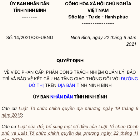
ỦY BAN
NHÂN DÂN
CỘNG HÒA XÃ HỘI CHỦ NGHĨA
TỈNH NINH BÌNH
VIỆT NAM
-------
Độc lập - Tự do - Hạnh phúc
---------------
Số: 14/2021/QĐ-UBND
Ninh Bình, ngày 22 tháng 6 năm
2021
QUYẾT ĐỊNH
VỀ VIỆC PHÂN CẤP, PHÂN CÔNG TRÁCH NHIỆM QUẢN LÝ, BẢO
TRÌ VÀ BẢO VỆ KẾT CẤU HẠ TẦNG GIAO THÔNG ĐỐI VỚI
ĐƯỜNG
ĐÔ THỊ
TRÊN
ĐỊA BÀN
TỈNH NINH BÌNH
ỦY BAN
NHÂN DÂN
TỈNH NINH BÌNH
Căn cứ
Luật Tổ chức chính quyền địa phương ngày 19 tháng 6
năm 2015
;
Căn cứ
Luật sửa đổi, bổ sung một số điều của Luật Tổ chức Chính
phủ và Luật Tổ chức chính quyền địa phương ngày 22 tháng 11
năm 2019
;