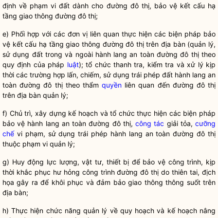
định về phạm vi đất dành cho
đường đô thị
, bảo vệ kết cấu hạ
tầng giao thông
đường đô thị
;
e) Phối hợp với các đơn vị liên quan thực hiện các biện pháp bảo
vệ kết cấu hạ tầng giao thông
đường đô thị
trên
địa bàn
(quản lý,
sử dụng đất trong và ngoài hành lang an toàn
đường đô thị
theo
quy định của pháp
luật
); tổ chức thanh tra, kiểm tra và xử lý kịp
thời các trường hợp lấn, chiếm, sử dụng trái phép đất hành lang an
toàn
đường đô thị
theo thẩm
quyền
liên quan đến
đường đô thị
trên
địa bàn
quản lý;
f) Chủ trì, xây dựng kế hoạch và tổ chức thực hiện các biện pháp
bảo vệ hành lang an toàn
đường đô thị
,
công tác
giải tỏa,
cưỡng
chế
vi phạm, sử dụng trái phép hành lang an toàn
đường đô thị
thuộc phạm vi quản lý;
g) Huy động lực lượng, vật tư, thiết bị để bảo vệ công trình, kịp
thời khắc phục hư hỏng công trình
đường đô thị
do thiên tai, địch
họa gây ra để khôi phục và đảm bảo giao thông thông suốt trên
địa bàn
;
h) Thực hiện chức năng quản lý về quy hoạch và kế hoạch nâng