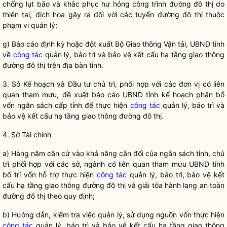
chống lụt bão và khắc phục hư hỏng công trình
đường đô thị
do
thiên tai, địch họa gây ra đối với các tuyến
đường đô thị
thuộc
phạm vi quản lý;
g) Báo cáo định kỳ hoặc đột xuất Bộ Giao thông Vận tải, UBND tỉnh
về
công tác
quản lý, bảo trì và bảo vệ kết cấu hạ tầng giao thông
đường đô thị
trên
địa bàn
tỉnh.
3. Sở Kế hoạch và Đầu tư chủ trì, phối hợp với các đơn vị có liên
quan tham mưu, đề xuất báo cáo UBND tỉnh kế hoạch phân bổ
vốn ngân sách cấp tỉnh để thực hiện
công tác
quản lý, bảo trì và
bảo vệ kết cấu hạ tầng giao thông
đường đô thị
.
4. Sở Tài chính
a) Hàng năm căn cứ vào khả năng cân đối của ngân sách tỉnh, chủ
trì phối hợp với các sở, ngành có liên quan tham mưu UBND tỉnh
bố trí vốn hỗ trợ thực hiện
công tác
quản lý, bảo trì, bảo vệ kết
cấu hạ tầng giao thông
đường đô thị
và giải tỏa hành lang an toàn
đường đô thị
theo quy định;
b) Hướng dẫn, kiểm tra việc quản lý, sử dụng nguồn vốn thực hiện
công tác
quản lý, bảo trì và bảo vệ kết cấu hạ tầng giao thông