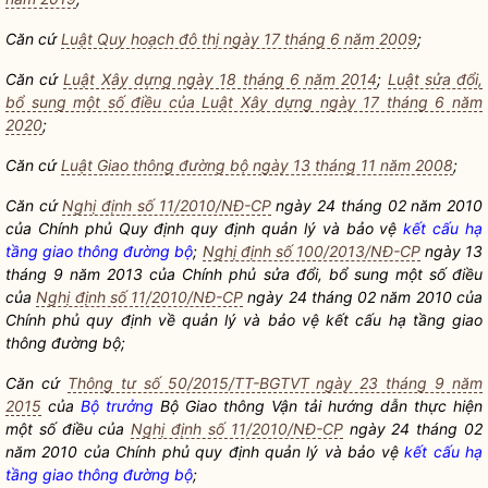
Căn cứ
Luật Quy hoạch đô thị ngày 17 tháng 6 năm 2009
;
Căn cứ
Luật Xây dựng ngày 18 tháng 6 năm 2014
;
Luật sửa đổi,
bổ sung một số điều của Luật Xây dựng ngày 17 tháng 6 năm
2020
;
Căn cứ
Luật Giao thông đường bộ ngày 13 tháng 11 năm 2008
;
Căn cứ
Nghị định số 11/2010/NĐ-CP
ngày 24 tháng 02 năm 2010
của Chính phủ Quy định quy định quản lý và bảo vệ
kết cấu hạ
tầng giao thông đường bộ
;
Nghị định số 100/2013/NĐ-CP
ngày 13
tháng 9 năm 2013 của Chính phủ sửa đổi, bổ sung một số điều
của
Nghị định số 11/2010/NĐ-CP
ngày 24 tháng 02 năm 2010 của
Chính phủ quy định về quản lý và bảo vệ
kết cấu hạ tầng giao
thông đường bộ
;
Căn cứ
Thông tư số 50/2015/TT-BGTVT ngày 23 tháng 9 năm
2015
của
Bộ trưởng
Bộ Giao thông Vận tải hướng dẫn thực hiện
một số điều của
Nghị định số 11/2010/NĐ-CP
ngày 24 tháng 02
năm 2010 của Chính phủ quy định quản lý và bảo vệ
kết cấu hạ
tầng giao thông đường bộ
;