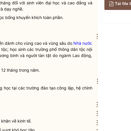
áng đối với sinh viên đại học và cao đẳng và
Tải fil
và dạy nghề.
học bổng khuyến khích toàn phần.
⋮
uyển dành cho vùng cao và vùng sâu do
Nhà nước
 tộc
; học sinh các trường phổ thông
dân tộc
nội
ương binh và người tàn tật do ngành Lao động,
 12 tháng trong năm.
⋮
g học tại các trường đào tạo công lập, hệ chính
⋮
⋮
khăn về kinh tế.
⋮
ế vượt khó học tập.