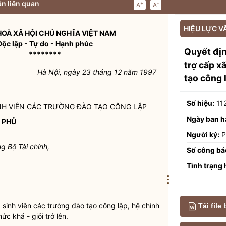
n liên quan
+
-
A
A
HIỆU LỰC V
OÀ XÃ HỘI CHỦ NGHĨA VIỆT NAM
Độc lập - Tự do - Hạnh phúc
Quyết đị
********
trợ cấp xã
Hà Nội, ngày 23 tháng 12 năm 1997
tạo công 
Số hiệu:
11
SINH VIÊN CÁC TRƯỜNG ĐÀO TẠO CÔNG LẬP
Ngày ban h
 PHỦ
Người ký:
P
ng
Bộ Tài chính,
Số công bá
Tình trạng 
⋮
sinh viên các trường đào tạo công lập, hệ chính
Tải file
c khá - giỏi trở lên.