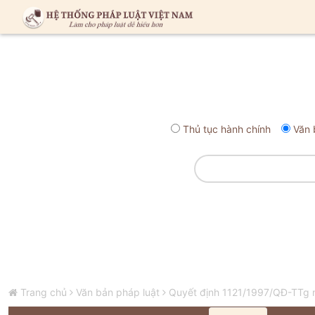
Thủ tục hành chính
Văn 
Trang chủ
Văn bản pháp luật
Quyết định 1121/1997/QĐ-TTg nă