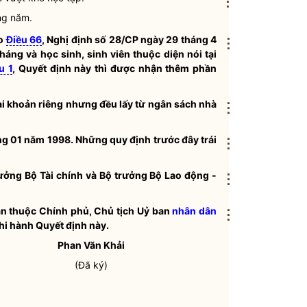
⋮
ng năm.
eo
Điều 66
, Nghị định số 28/CP ngày 29 tháng 4
⋮
háng và học sinh, sinh viên thuộc diện nói tại
u 1
, Quyết định này thì được nhận thêm phần
ai khoản riêng nhưng đều lấy từ ngân sách
nhà
⋮
áng 01 năm 1998. Những quy định trước đây trái
⋮
rưởng
Bộ Tài chính và
Bộ trưởng
Bộ Lao động -
⋮
an thuộc Chính phủ, Chủ tịch Uỷ ban
nhân dân
⋮
hi hành Quyết định này.
Phan Văn Khải
(Đã ký)