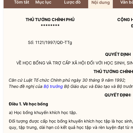
Tóm tắt
Mục lục
Lược đồ
Văn bả
Nội dung
THỦ TƯỚNG CHÍNH PHỦ
CỘNG H
********
Số: 1121/1997/QĐ-TTg
QUYẾT ĐỊNH
VỀ HỌC BỔNG VÀ TRỢ CẤP XÃ HỘI ĐỐI VỚI HỌC SINH, 
THỦ TƯỚNG CHÍNH
Căn cứ Luật Tổ chức Chính phủ ngày 30 tháng 9 năm 1992;
Theo đề nghị của
Bộ trưởng
Bộ Giáo dục và Đào tạo và
Bộ trưở
QUYẾT ĐỊNH:
Điều 1.
Về học bổng
a) Học bổng khuyến khích học tập.
Đối tượng được cấp học bổng khuyến khích học tập là học sinh, 
quy, tập trung, dài hạn có kết quả học tập và rèn luyện đạt từ mứ