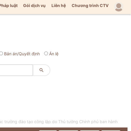
Pháp luật
Gói dịch vụ
Liên hệ
Chương trình CTV
Bản án/Quyết định
Án lệ

các trường đào tạo công lập do Thủ tướng Chính phủ ban hành