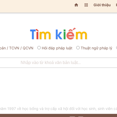


Giới thiệu
bản / TCVN / QCVN
Hỏi đáp pháp luật
Thuật ngữ pháp lý
m 1997 về học bổng và trợ cấp xã hội đối với học sinh, sinh viên 