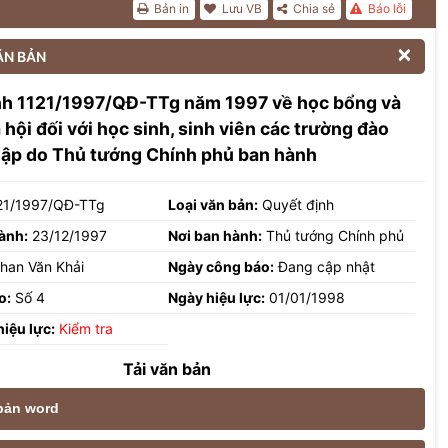
Bản in
Lưu VB
Chia sẻ
Báo lỗi

ĂN BẢN
nh 1121/1997/QĐ-TTg năm 1997 về học bổng và
 hội đối với học sinh, sinh viên các trường đào
lập do Thủ tướng Chính phủ ban hành
21/1997/QĐ-TTg
Loại văn bản:
Quyết định
ành:
23/12/1997
Nơi ban hành:
Thủ tướng Chính phủ
han Văn Khải
Ngày công báo:
Đang cập nhật
o:
Số 4
Ngày hiệu lực:
01/01/1998
hiệu lực:
Kiểm tra
Tải văn bản
 bản word