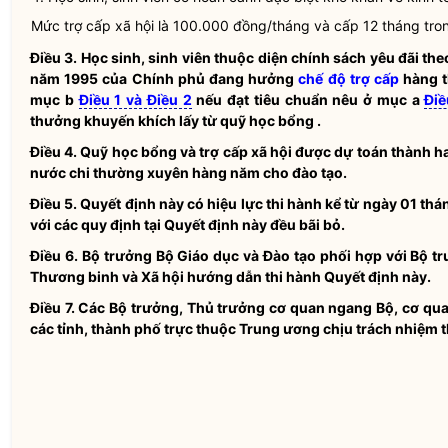
Mức trợ cấp xã hội là 100.000 đồng/tháng và cấp 12 tháng tro
Điều 3.
Học sinh, sinh viên thuộc diện chính sách yêu đãi th
năm 1995 của Chính phủ đang hưởng
chế độ trợ cấp
hàng t
mục b
Điều 1 và Điều 2
nếu đạt tiêu chuẩn nêu ở mục a
Điề
thưởng khuyến khích lấy từ quỹ học bổng .
Điều 4.
Quỹ học bổng và trợ cấp xã hội được dự toán thành h
nước
chi thường xuyên hàng năm cho đào tạo.
Điều 5.
Quyết định này có hiệu lực thi hành kể từ ngày 01 th
với các quy định tại Quyết định này đều bãi bỏ.
Điều 6.
Bộ trưởng
Bộ Giáo dục và Đào tạo phối hợp với
Bộ t
Thương binh và Xã hội hướng dẫn thi hành Quyết định này.
Điều 7.
Các
Bộ trưởng
, Thủ trưởng cơ quan ngang Bộ, cơ qu
các tỉnh, thành phố trực thuộc Trung ương chịu trách nhiệm t