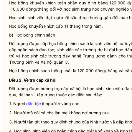
Học bổng khuyến khích toàn phần quy định bằng 120.000 đ/th
110.000 đồng/tháng đối với học sinh trung học chuyên nghiệp 
Học sinh, sinh viên đạt loại xuất sắc được hưởng gấp đôi mức 
Học bổng khuyến khích cấp 11 tháng trong năm.
b) Học bổng chính sách
Đối tượng được cấp học bổng chính sách là sinh viên hệ cử t
cấp ngân sách đào tạo; sinh viên các trường dự bị đại học
dân
trú và học sinh các trường dạy nghề Trung ương dành cho th
Thương binh và Xã hội quản lý.
Học bổng chính sách thống nhất là 120.000 đồng/tháng và cấp
Điều 2.
Về trợ cấp xã hội
Đối tượng được hưởng trợ cấp xã hội là học sinh, sinh viên đan
quy, dài hạn - tập trung thuộc các diện sau đây:
1. Người
dân tộc
ít người ở vùng cao.
2. Người mồ côi cả cha lẫn mẹ không nơi nương tựa.
3. Người tàn tật theo quy định chung của
Nhà nước
và gặp khó 
4. Học sinh, sinh viên có hoàn cảnh đặc biệt khó khăn về kinh t