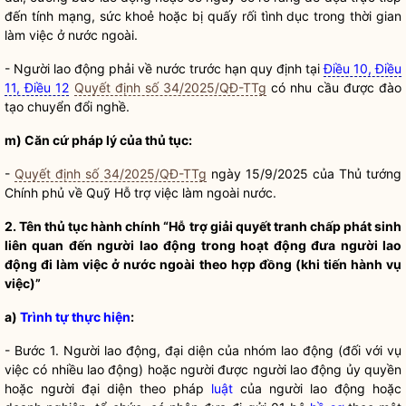
đến tính mạng, sức khoẻ hoặc bị quấy rối tình dục trong thời gian
làm việc ở nước ngoài.
- Người lao động phải về nước trước hạn quy định tại
Điều 10, Điều
11, Điều 12
Quyết định số 34/2025/QĐ-TTg
có nhu cầu được đào
tạo chuyển đổi nghề.
m) Căn cứ pháp lý của thủ tục:
-
Quyết định số 34/2025/QĐ-TTg
ngày 15/9/2025 của Thủ tướng
Chính phủ về Quỹ Hỗ trợ việc làm ngoài nước.
2. Tên
thủ tục hành chính
“Hỗ trợ
giải quyết tranh chấp
phát sinh
liên quan đến người lao động trong hoạt động đưa người lao
động đi làm việc ở nước ngoài theo hợp đồng (khi tiến hành vụ
việc)”
a)
Trình tự thực hiện
:
- Bước 1. Người lao động, đại diện của nhóm lao động (đối với vụ
việc có nhiều lao động) hoặc người được người lao động ủy
quyền
hoặc người đại diện theo pháp
luật
của người lao động hoặc