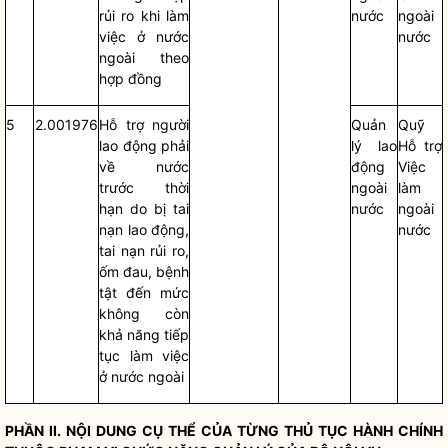
rủi ro khi làm
nước
ngoài
việc ở nước
nước
ngoài theo
hợp đồng
5
2.001976
Hỗ trợ người
Quản
Quỹ
lao động phải
lý lao
Hỗ trợ
về nước
động
Việc
trước thời
ngoài
làm
hạn do bị tai
nước
ngoài
nạn lao động,
nước
tai nạn rủi ro,
ốm đau, bệnh
tật đến mức
không còn
khả năng tiếp
tục làm việc
ở nước ngoài
PHẦN II. NỘI DUNG CỤ THỂ CỦA TỪNG
THỦ TỤC HÀNH CHÍNH