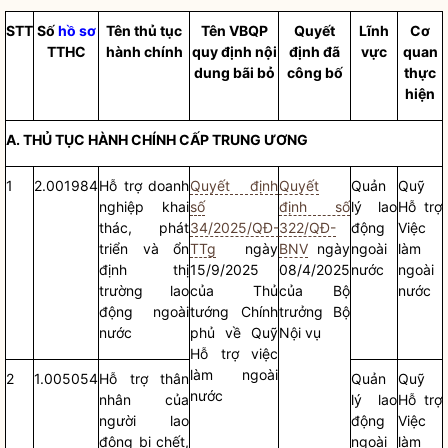
STT
Số
hồ sơ
Tên
thủ tục
Tên VBQP
Quyết
Lĩnh
Cơ
TTHC
hành chính
quy định nội
định đã
vực
quan
dung bãi bỏ
công bố
thực
hiện
A.
THỦ TỤC HÀNH CHÍNH
CẤP TRUNG ƯƠNG
1
2.001984
Hỗ trợ doanh
Quyết định
Quyết
Quản
Quỹ
nghiệp khai
số
định số
lý lao
Hỗ trợ
thác, phát
34/2025/QĐ-
322/QĐ-
động
Việc
triển và ổn
TTg
ngày
BNV
ngày
ngoài
làm
định thị
15/9/2025
08/4/2025
nước
ngoài
trường lao
của Thủ
của
Bộ
nước
động ngoài
tướng Chính
trưởng
Bộ
nước
phủ về Quỹ
Nội vụ
Hỗ trợ việc
làm ngoài
2
1.005054
Hỗ trợ thân
Quản
Quỹ
nước
nhân của
lý lao
Hỗ trợ
người lao
động
Việc
động bị chết,
ngoài
làm