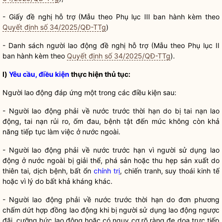
- Giấy đề nghị hỗ trợ (Mẫu theo Phụ lục III ban hành kèm theo
Quyết định số 34/2025/QĐ-TTg
)
- Danh sách người lao động đề nghị hỗ trợ (Mẫu theo Phụ lục II
ban hành kèm theo
Quyết định số 34/2025/QĐ-TTg
).
l)
Yêu cầu, điều kiện
thực hiện thủ tục:
Người lao động đáp ứng một trong các điều kiện sau:
- Người lao động phải về nước trước thời hạn do bị tai nạn lao
động, tai nạn rủi ro, ốm đau, bệnh tật đến mức không còn khả
năng tiếp tục làm việc ở nước ngoài.
- Người lao động phải về nước trước hạn vì người sử dụng lao
động ở nước ngoài bị giải thể, phá sản hoặc thu hẹp sản xuất do
thiên tai, dịch bệnh, bất ổn
chính trị
, chiến tranh, suy thoái kinh tế
hoặc vì lý do bất khả kháng khác.
- Người lao động phải về nước trước thời hạn do đơn phương
chấm dứt hợp đồng lao động khi bị người sử dụng lao động ngược
đãi, cưỡng bức lao động hoặc có nguy cơ rõ ràng đe dọa trực tiếp