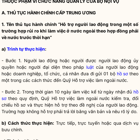
THUỘC PHẠM VI CHỨC NĂNG QUẢN LÝ CỦA BỘ
NỘI VỤ
A.
THỦ TỤC HÀNH CHÍNH
CẤP TRUNG ƯƠNG
1. Tên
thủ tục hành chính
“Hỗ trợ người lao động trong một số
trường hợp rủi ro khi làm việc ở nước ngoài theo hợp đồng phải
về nước trước thời hạn”
a)
Trình tự thực hiện
:
- Bước 1. Người lao động hoặc người được người lao động ủy
quyền
hoặc người đại diện theo pháp
luật
của người lao động
hoặc doanh nghiệp, tổ chức, cá nhân đưa đi gửi 01 bộ
hồ sơ
theo
một trong các cách thức đến Quỹ Hỗ trợ việc làm ngoài nước.
- Bước 2. Trong thời gian 10 ngày làm việc kể từ ngày nhận đủ
hồ
sơ
theo quy định, Quỹ Hỗ trợ việc làm ngoài nước kiểm tra, đối
chiếu
hồ sơ
và thực hiện hỗ trợ theo đề nghị của người lao động.
Trường hợp không hỗ trợ phải trả lời bằng văn bản và nêu rõ lý do.
b) Cách thức thực hiện:
Trực tiếp, trực tuyến hoặc qua dịch vụ
bưu chính.