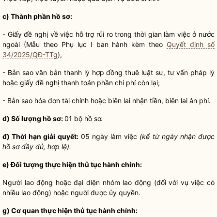
c) Thành phần hồ sơ:
- Giấy đề nghị về việc hỗ trợ rủi ro trong thời gian làm việc ở nước
ngoài (Mẫu theo Phụ lục I ban hành kèm theo
Quyết định số
34/2025/QĐ-TTg
),
- Bản sao văn bản thanh lý hợp đồng thuê
luật
sư, tư vấn pháp lý
hoặc giấy đề nghị thanh toán phần
chi phí
còn lại;
- Bản sao hóa đơn tài chính hoặc biên lai nhận tiền, biên lai án phí.
d) Số lượng
hồ sơ
:
01 bộ
hồ sơ
.
đ) Thời hạn giải quyết:
05 ngày làm việc
(kể từ ngày nhận được
hồ sơ
đầy đủ, hợp lệ).
e) Đối tượng thực hiện
thủ tục hành chính
:
Người lao động hoặc đại diện nhóm lao động (đối với vụ việc có
nhiều lao động) hoặc người được ủy
quyền
.
g) Cơ quan thực hiện
thủ tục hành chính
: