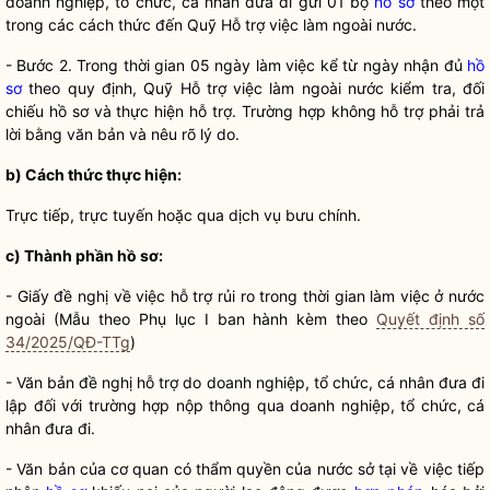
doanh nghiệp, tổ chức, cá nhân đưa đi gửi 01 bộ
hồ sơ
theo một
trong các cách thức đến Quỹ Hỗ trợ việc làm ngoài nước.
- Bước 2. Trong thời gian 05 ngày làm việc kể từ ngày nhận đủ
hồ
sơ
theo quy định, Quỹ Hỗ trợ việc làm ngoài nước kiểm tra, đối
chiếu
hồ sơ
và thực hiện hỗ trợ. Trường hợp không hỗ trợ phải trả
lời bằng văn bản và nêu rõ lý do.
b) Cách thức thực hiện:
Trực tiếp, trực tuyến hoặc qua dịch vụ bưu chính.
c) Thành phần hồ sơ:
- Giấy đề nghị về việc hỗ trợ rủi ro trong thời gian làm việc ở nước
ngoài (Mẫu theo Phụ lục I ban hành kèm theo
Quyết định số
34/2025/QĐ-TTg
)
- Văn bản đề nghị hỗ trợ do doanh nghiệp, tổ chức, cá nhân đưa đi
lập đối với trường hợp nộp thông qua doanh nghiệp, tổ chức, cá
nhân đưa đi.
- Văn bản của cơ quan có thẩm
quyền
của nước sở tại về việc tiếp