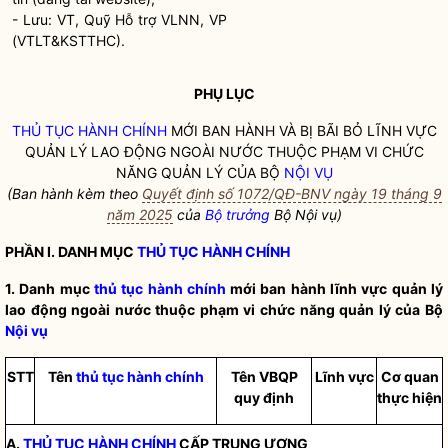
- Lưu: VT, Quỹ Hỗ trợ VLNN, VP
(VTLT&KSTTHC).
PHỤ LỤC
THỦ TỤC HÀNH CHÍNH
MỚI BAN HÀNH VÀ BỊ BÃI BỎ LĨNH VỰC
QUẢN LÝ LAO ĐỘNG NGOÀI NƯỚC THUỘC PHẠM VI CHỨC
NĂNG QUẢN LÝ CỦA BỘ
NỘI VỤ
(Ban hành kèm theo
Quyết định số 1072/QĐ-BNV ngày 19 tháng 9
năm 2025
của
Bộ trưởng
Bộ
Nội vụ
)
PHẦN I. DANH MỤC
THỦ TỤC HÀNH CHÍNH
1. Danh mục
thủ tục hành chính
mới ban hành lĩnh vực quản lý
lao động ngoài nước thuộc phạm vi chức năng quản lý của Bộ
Nội vụ
STT
Tên
thủ tục hành chính
Tên VBQP
Lĩnh vực
Cơ quan
quy định
thực hiện
A.
THỦ TỤC HÀNH CHÍNH
CẤP TRUNG ƯƠNG