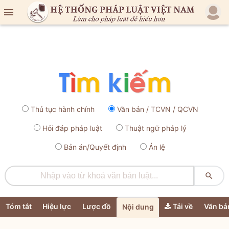

Thủ tục hành chính
Văn bản / TCVN / QCVN
Hỏi đáp pháp luật
Thuật ngữ pháp lý
Bản án/Quyết định
Án lệ

Tóm tắt
Hiệu lực
Lược đồ
Tải về
Văn bả
Nội dung