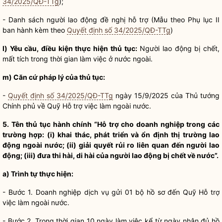
34/2025/QĐ-TTg
);
- Danh sách người lao động đề nghị hỗ trợ (Mẫu theo Phụ lục II
ban hành kèm theo
Quyết định số 34/2025/QĐ-TTg
)
l)
Yêu cầu, điều kiện
thực hiện thủ tục:
Người lao động bị chết,
mất tích trong thời gian làm việc ở nước ngoài.
m) Căn cứ pháp lý của thủ tục:
-
Quyết định số 34/2025/QĐ-TTg
ngày 15/9/2025 của Thủ tướng
Chính phủ về Quỹ Hỗ trợ việc làm ngoài nước.
5. Tên
thủ tục hành chính
“Hỗ trợ cho doanh nghiệp trong các
trường hợp: (i) khai thác, phát triển và ổn định thị trường lao
động ngoài nước; (ii) giải quyết rủi ro liên quan đến người lao
động; (iii) đưa thi hài, di hài của người lao động bị chết về nước”.
a)
Trình tự thực hiện
:
- Bước 1. Doanh nghiệp dịch vụ gửi 01 bộ
hồ sơ
đến Quỹ Hỗ trợ
việc làm ngoài nước.
- Bước 2. Trong thời gian 10 ngày làm việc kể từ ngày nhận đủ
hồ