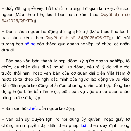
+ Giấy đề nghị về việc hỗ trợ rủi ro trong thời gian làm việc ở nước
ngoài (Mẫu theo Phụ lục I ban hành kèm theo
Quyết định số
34/2025/QĐ-TTg
).
+ Danh sách người lao động đề nghị hỗ trợ (Mẫu theo Phụ lục II
ban hành kèm theo
Quyết định số 34/2025/QĐ-TTg
) đối với
trường hợp
hồ sơ
nộp thông qua doanh nghiệp, tổ chức, cá nhân
đưa đi.
+ Bản sao văn bản thanh lý hợp đồng ký giữa doanh nghiệp, tổ
chức, cá nhân đưa đi và người lao động, nêu rõ lý do về nước
trước thời hạn; hoặc văn bản của cơ quan đại diện Việt Nam ở
nước sở tại theo đề nghị xác minh của người lao động về vụ việc
dẫn đến người lao động phải đơn phương chấm dứt hợp đồng lao
động hoặc biên bản làm việc, biên bản vụ việc do cơ quan chức
năng nước sở tại lập;
+ Bản sao hộ
chiếu
của người lao động
+ Văn bản ủy
quyền
(ghi rõ nội dung ủy
quyền
) hoặc giấy tờ
chứng minh
quyền
đại diện theo pháp
luật
theo quy định trong