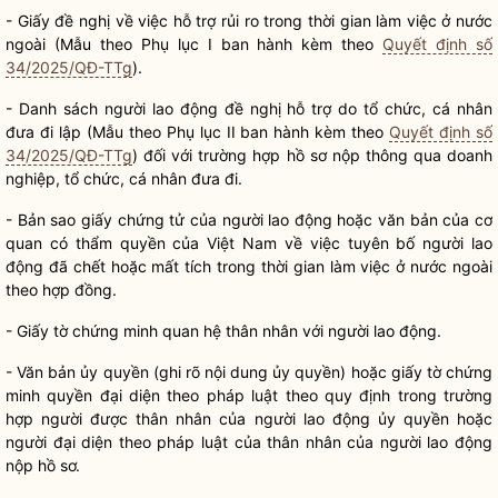
- Giấy đề nghị về việc hỗ trợ rủi ro trong thời gian làm việc ở nước
ngoài (Mẫu theo Phụ lục I ban hành kèm theo
Quyết định số
34/2025/QĐ-TTg
).
- Danh sách người lao động đề nghị hỗ trợ do tổ chức, cá nhân
đưa đi lập (Mẫu theo Phụ lục II ban hành kèm theo
Quyết định số
34/2025/QĐ-TTg
) đối với trường hợp
hồ sơ
nộp thông qua doanh
nghiệp, tổ chức, cá nhân đưa đi.
- Bản sao giấy chứng tử của người lao động hoặc văn bản của cơ
quan có thẩm
quyền
của Việt Nam về việc tuyên bố người lao
động đã chết hoặc mất tích trong thời gian làm việc ở nước ngoài
theo hợp đồng.
- Giấy tờ chứng minh quan hệ thân nhân với người lao động.
- Văn bản ủy
quyền
(ghi rõ nội dung ủy
quyền
) hoặc giấy tờ chứng
minh
quyền
đại diện theo pháp
luật
theo quy định trong trường
hợp người được thân nhân của người lao động ủy
quyền
hoặc
người đại diện theo pháp
luật
của thân nhân của người lao động
nộp
hồ sơ
.