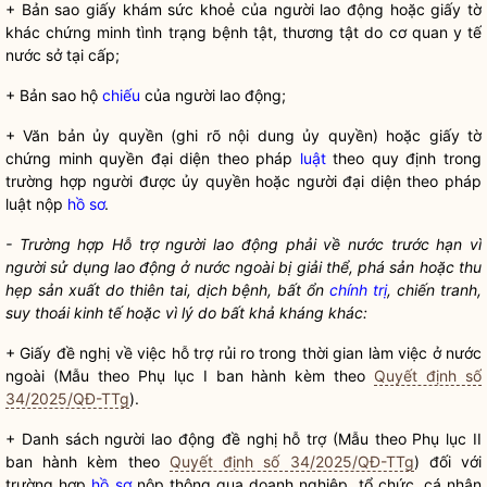
+ Bản sao giấy khám sức khoẻ của người lao động hoặc giấy tờ
khác chứng minh tình trạng bệnh tật, thương tật do cơ quan y tế
nước sở tại cấp;
+ Bản sao hộ
chiếu
của người lao động;
+ Văn bản ủy
quyền
(ghi rõ nội dung ủy
quyền
) hoặc giấy tờ
chứng minh
quyền
đại diện theo pháp
luật
theo quy định trong
trường hợp người được ủy
quyền
hoặc người đại diện theo pháp
luật
nộp
hồ sơ
.
- Trường hợp Hỗ trợ người lao động phải về nước trước hạn vì
người sử dụng lao động ở nước ngoài bị giải thể, phá sản hoặc thu
hẹp sản xuất do thiên tai, dịch bệnh, bất ổn
chính trị
, chiến tranh,
suy thoái kinh tế hoặc vì lý do bất khả kháng khác:
+ Giấy đề nghị về việc hỗ trợ rủi ro trong thời gian làm việc ở nước
ngoài (Mẫu theo Phụ lục I ban hành kèm theo
Quyết định số
34/2025/QĐ-TTg
).
+ Danh sách người lao động đề nghị hỗ trợ (Mẫu theo Phụ lục II
ban hành kèm theo
Quyết định số 34/2025/QĐ-TTg
) đối với
trường hợp
hồ sơ
nộp thông qua doanh nghiệp, tổ chức, cá nhân