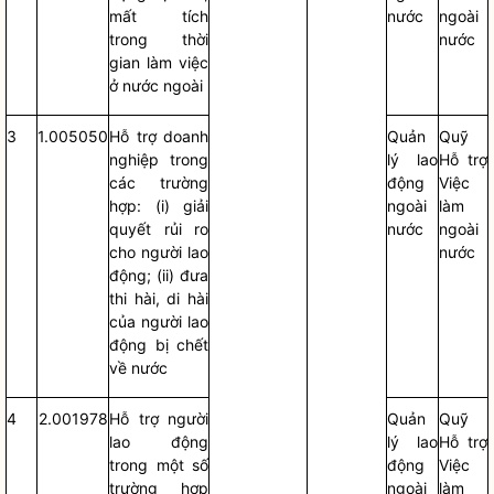
mất tích
nước
ngoài
trong thời
nước
gian làm việc
ở nước ngoài
3
1.005050
Hỗ trợ doanh
Quản
Quỹ
nghiệp trong
lý lao
Hỗ trợ
các trường
động
Việc
hợp: (i) giải
ngoài
làm
quyết rủi ro
nước
ngoài
cho người lao
nước
động; (ii) đưa
thi hài, di hài
của người lao
động bị chết
về nước
4
2.001978
Hỗ trợ người
Quản
Quỹ
lao động
lý lao
Hỗ trợ
trong một số
động
Việc
trường hợp
ngoài
làm