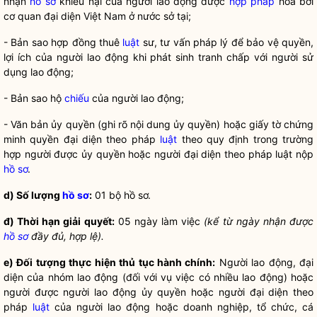
nhận
hồ sơ
khiếu nại của người lao động được
hợp pháp
hóa bởi
cơ quan đại diện Việt Nam ở nước sở tại;
- Bản sao hợp đồng thuê
luật
sư, tư vấn pháp lý để bảo vệ
quyền
,
lợi ích của người lao động khi phát sinh tranh chấp với người sử
dụng lao động;
- Bản sao hộ
chiếu
của người lao động;
- Văn bản ủy
quyền
(ghi rõ nội dung ủy
quyền
) hoặc giấy tờ chứng
minh
quyền
đại diện theo pháp
luật
theo quy định trong trường
hợp người được ủy
quyền
hoặc người đại diện theo pháp
luật
nộp
hồ sơ
.
d) Số lượng
hồ sơ
:
01 bộ
hồ sơ
.
đ) Thời hạn giải quyết:
05 ngày làm việc
(kể từ ngày nhận được
hồ sơ
đầy đủ, hợp lệ).
e) Đối tượng thực hiện
thủ tục hành chính
:
Người lao động, đại
diện của nhóm lao động (đối với vụ việc có nhiều lao động) hoặc
người được người lao động ủy
quyền
hoặc người đại diện theo
pháp
luật
của người lao động hoặc doanh nghiệp, tổ chức, cá