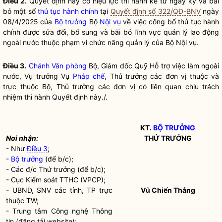
Điều 2.
Quyết định này có hiệu lực thi hành kể từ ngày ký và bãi
bỏ một số
thủ tục hành chính
tại
Quyết định số 322/QĐ-BNV
ngày
08/4/2025 của
Bộ trưởng
Bộ
Nội vụ
về việc công bố
thủ tục hành
chính
được sửa đổi, bổ sung và bãi bỏ lĩnh vực quản lý lao động
ngoài nước thuộc phạm vi chức năng quản lý của Bộ
Nội vụ
.
Điều 3.
Chánh Văn phòng
Bộ, Giám đốc Quỹ Hỗ trợ việc làm ngoài
nước, Vụ trưởng Vụ
Pháp chế
, Thủ trưởng các đơn vị thuộc và
trực thuộc Bộ, Thủ trưởng các đơn vị có liên quan chịu trách
nhiệm thi hành Quyết định này./.
KT.
BỘ TRƯỞNG
Nơi nhận:
THỨ TRƯỞNG
- Như
Điều 3
;
-
Bộ trưởng
(để b/c);
- Các đ/c Thứ trưởng (để b/c);
- Cục Kiểm soát TTHC (VPCP);
- UBND, SNV các tỉnh, TP trực
Vũ Chiến Thắng
thuộc TW;
- Trung tâm Công nghệ Thông
tin (đăng tải website);