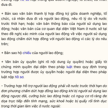
đưa đi.
+ Bản sao văn bản thanh lý hợp đồng ký giữa doanh nghiệp, tổ
chức, cá nhân đưa đi và người lao động, nêu rõ lý do về nước
trước thời hạn; hoặc văn bản thông báo của người sử dụng lao
động; hoặc văn bản của cơ quan đại diện Việt Nam ở nước sở tại
theo đề nghị xác minh của người lao động về việc người sử dụng
lao động chấm dứt hợp đồng với người lao động vì các lý do nêu
trên;
+ Bản sao hộ
chiếu
của người lao động;
+ Văn bản ủy
quyền
(ghi rõ nội dung ủy
quyền
) hoặc giấy tờ
chứng minh
quyền
đại diện theo pháp
luật
theo quy định trong
trường hợp người được ủy
quyền
hoặc người đại diện theo pháp
luật
nộp
hồ sơ
.
- Trường hợp Hỗ trợ người lao động phải về nước trước thời hạn do
đơn phương chấm dứt hợp đồng lao động khi bị người sử dụng lao
động ngược đãi, cưỡng bức lao động hoặc có nguy cơ rõ ràng đe
dọa trực tiếp đến tính mạng, sức khoẻ hoặc bị quấy rối tình dục
trong thời gian làm việc ở nước ngoài: