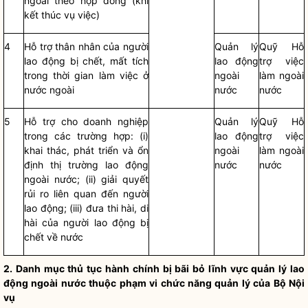
ngoài theo hợp đồng (khi
kết thúc vụ việc)
4
Hỗ trợ thân nhân của người
Quản lý
Quỹ Hỗ
lao động bị chết, mất tích
lao động
trợ việc
trong thời gian làm việc ở
ngoài
làm ngoài
nước ngoài
nước
nước
5
Hỗ trợ cho doanh nghiệp
Quản lý
Quỹ Hỗ
trong các trường hợp: (i)
lao động
trợ việc
khai thác, phát triển và ổn
ngoài
làm ngoài
định thị trường lao động
nước
nước
ngoài nước; (ii) giải quyết
rủi ro liên quan đến người
lao động; (iii) đưa thi hài, di
hài của người lao động bị
chết về nước
2. Danh mục
thủ tục hành chính
bị bãi bỏ lĩnh vực quản lý lao
động ngoài nước thuộc phạm vi chức năng quản lý của Bộ
Nội
vụ