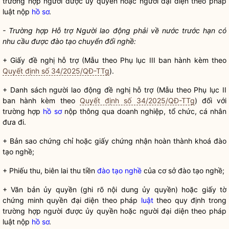
trường hợp người được ủy
quyền
hoặc người đại diện theo pháp
luật
nộp
hồ sơ
.
- Trường hợp Hỗ trợ Người lao động phải về nước trước hạn có
nhu cầu được đào tạo chuyển đổi nghề:
+ Giấy đề nghị hỗ trợ (Mẫu theo Phụ lục III ban hành kèm theo
Quyết định số 34/2025/QĐ-TTg
).
+ Danh sách người lao động đề nghị hỗ trợ (Mẫu theo Phụ lục II
ban hành kèm theo
Quyết định số 34/2025/QĐ-TTg
) đối với
trường hợp
hồ sơ
nộp thông qua doanh nghiệp, tổ chức, cá nhân
đưa đi.
+ Bản sao chứng chỉ hoặc giấy chứng nhận hoàn thành khoá đào
tạo nghề;
+ Phiếu thu, biên lai thu tiền
đào tạo nghề
của cơ sở
đào tạo nghề
;
+ Văn bản ủy
quyền
(ghi rõ nội dung ủy
quyền
) hoặc giấy tờ
chứng minh
quyền
đại diện theo pháp
luật
theo quy định trong
trường hợp người được ủy
quyền
hoặc người đại diện theo pháp
luật
nộp
hồ sơ
.