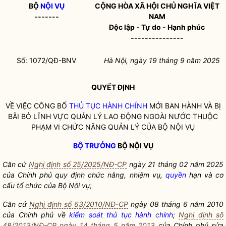
BỘ
NỘI VỤ
CỘNG HÒA XÃ HỘI CHỦ NGHĨA VIỆT
-------
NAM
Độc lập - Tự do - Hạnh phúc
---------------
Số: 1072/QĐ-BNV
Hà Nội, ngày 19 tháng 9 năm 2025
QUYẾT ĐỊNH
VỀ VIỆC CÔNG BỐ
THỦ TỤC HÀNH CHÍNH
MỚI BAN HÀNH VÀ BỊ
BÃI BỎ LĨNH VỰC QUẢN LÝ LAO ĐỘNG NGOÀI NƯỚC THUỘC
PHẠM VI CHỨC NĂNG QUẢN LÝ CỦA BỘ
NỘI VỤ
BỘ TRƯỞNG
BỘ
NỘI VỤ
Căn cứ
Nghị định số 25/2025/NĐ-CP
ngày 21 tháng 02 năm 2025
của Chính phủ quy định chức năng, nhiệm vụ,
quyền
hạn và cơ
cấu tổ chức của Bộ
Nội vụ
;
Căn cứ
Nghị định số 63/2010/NĐ-CP
ngày 08 tháng 6 năm 2010
của Chính phủ về
kiểm soát thủ tục hành chính
;
Nghị định số
48/2013/NĐ-CP ngày 14 tháng 5 năm 2013
của Chính phủ sửa