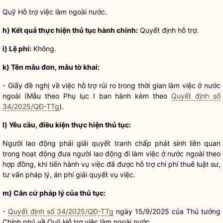
Quỹ Hỗ trợ việc làm ngoài nước.
h) Kết quả thực hiện
thủ tục hành chính
:
Quyết định hỗ trợ.
i) Lệ phí:
Không.
k) Tên mẫu đơn, mẫu tờ khai:
- Giấy đề nghị về việc hỗ trợ rủi ro trong thời gian làm việc ở nước
ngoài (Mẫu theo Phụ lục I ban hành kèm theo
Quyết định số
34/2025/QĐ-TTg
).
l)
Yêu cầu, điều kiện
thực hiện thủ tục:
Người lao động phải
giải quyết tranh chấp
phát sinh liên quan
trong hoạt động đưa người lao động đi làm việc ở nước ngoài theo
hợp đồng, khi tiến hành vụ việc đã được hỗ trợ
chi phí
thuê
luật
sư,
tư vấn pháp lý, án phí giải quyết vụ việc.
m) Căn cứ pháp lý của thủ tục:
-
Quyết định số 34/2025/QĐ-TTg
ngày 15/9/2025 của Thủ tướng
Chính phủ về Quỹ Hỗ trợ việc làm ngoài nước.