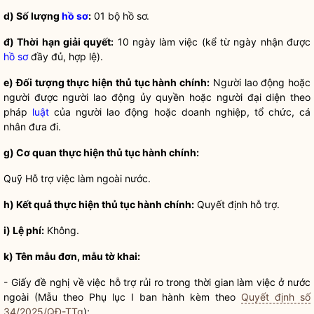
d) Số lượng
hồ sơ
:
01 bộ
hồ sơ
.
đ) Thời hạn giải quyết:
10 ngày làm việc (kể từ ngày nhận được
hồ sơ
đầy đủ, hợp lệ).
e) Đối tượng thực hiện
thủ tục hành chính
:
Người lao động hoặc
người được người lao động ủy
quyền
hoặc người đại diện theo
pháp
luật
của người lao động hoặc doanh nghiệp, tổ chức, cá
nhân đưa đi.
g) Cơ quan thực hiện
thủ tục hành chính
:
Quỹ Hỗ trợ việc làm ngoài nước.
h) Kết quả thực hiện
thủ tục hành chính
:
Quyết định hỗ trợ.
i) Lệ phí:
Không.
k) Tên mẫu đơn, mẫu tờ khai:
- Giấy đề nghị về việc hỗ trợ rủi ro trong thời gian làm việc ở nước
ngoài (Mẫu theo Phụ lục I ban hành kèm theo
Quyết định số
34/2025/QĐ-TTg
);