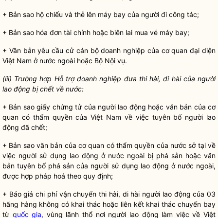
+ Bản sao hộ
chiếu
và thẻ lên máy bay của người đi
công tác
;
+ Bản sao hóa đơn tài chính hoặc biên lai mua vé máy bay;
+ Văn bản yêu cầu cử cán bộ doanh nghiệp của cơ quan đại diện
Việt Nam ở nước ngoài hoặc Bộ
Nội vụ
.
(iii) Trường hợp Hỗ trợ doanh nghiệp đưa thi hài, di hài của người
lao động bị chết về nước:
+ Bản sao giấy chứng tử của người lao động hoặc văn bản của cơ
quan có thẩm
quyền
của Việt Nam về việc tuyên bố người lao
động đã chết;
+ Bản sao văn bản của cơ quan có thẩm
quyền
của nước sở tại về
việc người sử dụng lao động ở nước ngoài bị phá sản hoặc văn
bản tuyên bố phá sản của người sử dụng lao động ở nước ngoài,
được
hợp pháp
hoá theo quy định;
+ Báo giá
chi phí
vận chuyển thi hài, di hài người lao động của 03
hãng hàng không có khai thác hoặc liên kết khai thác chuyến bay
từ
quốc gia
, vùng lãnh thổ nơi người lao động làm việc về Việt