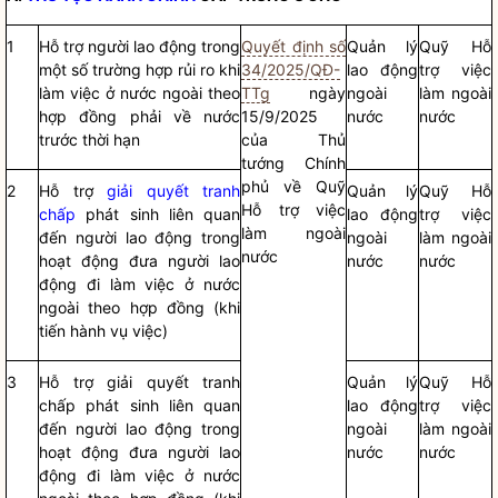
1
Hỗ trợ người lao động trong
Quyết định số
Quản lý
Quỹ Hỗ
một số trường hợp rủi ro khi
34/2025/QĐ-
lao động
trợ việc
làm việc ở nước ngoài theo
TTg
ngày
ngoài
làm ngoài
hợp đồng phải về nước
15/9/2025
nước
nước
trước thời hạn
của Thủ
tướng Chính
phủ về Quỹ
2
Hỗ trợ
giải quyết tranh
Quản lý
Quỹ Hỗ
Hỗ trợ việc
chấp
phát sinh liên quan
lao động
trợ việc
làm ngoài
đến người lao động trong
ngoài
làm ngoài
nước
hoạt động đưa người lao
nước
nước
động đi làm việc ở nước
ngoài theo hợp đồng (khi
tiến hành vụ việc)
3
Hỗ trợ
giải quyết tranh
Quản lý
Quỹ Hỗ
chấp
phát sinh liên quan
lao động
trợ việc
đến người lao động trong
ngoài
làm ngoài
hoạt động đưa người lao
nước
nước
động đi làm việc ở nước