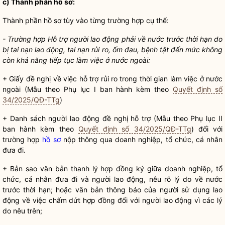
c) Thành phần hồ sơ:
Thành phần hồ sơ tùy vào từng trường hợp cụ thể:
- Trường hợp Hỗ trợ người lao động phải về nước trước thời hạn do
bị tai nạn lao động, tai nạn rủi ro, ốm đau, bệnh tật đến mức không
còn khả năng tiếp tục làm việc ở nước ngoài:
+ Giấy đề nghị về việc hỗ trợ rủi ro trong thời gian làm việc ở nước
ngoài (Mẫu theo Phụ lục I ban hành kèm theo
Quyết định số
34/2025/QĐ-TTg
)
+ Danh sách người lao động đề nghị hỗ trợ (Mẫu theo Phụ lục II
ban hành kèm theo
Quyết định số 34/2025/QĐ-TTg
) đối với
trường hợp
hồ sơ
nộp thông qua doanh nghiệp, tổ chức, cá nhân
đưa đi.
+ Bản sao văn bản thanh lý hợp đồng ký giữa doanh nghiệp, tổ
chức, cá nhân đưa đi và người lao động, nêu rõ lý do về nước
trước thời hạn; hoặc văn bản thông báo của người sử dụng lao
động về việc chấm dứt hợp đồng đối với người lao động vì các lý
do nêu trên;