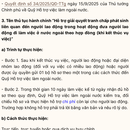
-
Quyết định số 34/2025/QĐ-TTg
ngày 15/9/2025 của Thủ tướng
Chính phủ về Quỹ Hỗ trợ việc làm ngoài nước.
3. Tên
thủ tục hành chính
“Hỗ trợ
giải quyết tranh chấp
phát sinh
liên quan đến người lao động trong hoạt động đưa người lao
động đi làm việc ở nước ngoài theo hợp đồng (khi kết thúc vụ
việc)”
a)
Trình tự thực hiện
:
- Bước 1. Sau khi kết thúc vụ việc, người lao động hoặc đại diện
nhóm lao động (đối với vụ việc có nhiều lao động) hoặc người
được ủy
quyền
gửi 01 bộ
hồ sơ
theo một trong các cách thức đến
Quỹ Hỗ trợ việc làm ngoài nước.
- Bước 2. Trong thời gian 10 ngày làm việc kể từ ngày nhận đủ
hồ
sơ
theo quy định, Quỹ Hỗ trợ việc làm ngoài nước kiểm tra, đối
chiếu
hồ sơ
và thực hiện hỗ trợ
chi phí
còn lại cho người lao động.
Trường hợp không hỗ trợ phải trả lời bằng văn bản và nêu rõ lý do.
b) Cách thức thực hiện:
Trực tiếp, trực tuyến hoặc qua dịch vụ bưu chính.