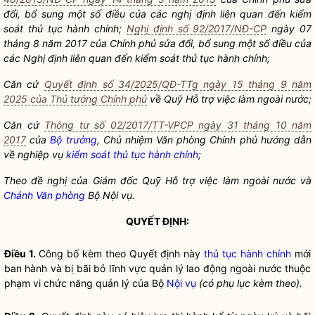
đổi, bổ sung một số điều của các nghị định liên quan đến
kiểm
soát thủ tục hành chính
;
Nghị định số 92/2017/NĐ-CP
ngày 07
tháng 8 năm 2017 của Chính phủ sửa đổi, bổ sung một số điều của
các Nghị định liên quan đến
kiểm soát thủ tục hành chính
;
Căn cứ
Quyết định số 34/2025/QĐ-TTg ngày 15 tháng 9 năm
2025 của Thủ tướng Chính phủ
về Quỹ Hỗ trợ việc làm ngoài nước;
Căn cứ
Thông tư số 02/2017/TT-VPCP ngày 31 tháng 10 năm
2017
của
Bộ trưởng
, Chủ nhiệm Văn phòng Chính phủ hướng dẫn
về nghiệp vụ
kiểm soát thủ tục hành chính
;
Theo đề nghị của Giám đốc Quỹ Hỗ trợ việc làm ngoài nước và
Chánh Văn phòng
Bộ
Nội vụ
.
QUYẾT ĐỊNH:
Điều 1.
Công bố kèm theo Quyết định này
thủ tục hành chính
mới
ban hành và bị bãi bỏ lĩnh vực quản lý lao động ngoài nước thuộc
phạm vi chức năng quản lý của Bộ
Nội vụ
(có phụ lục kèm theo).