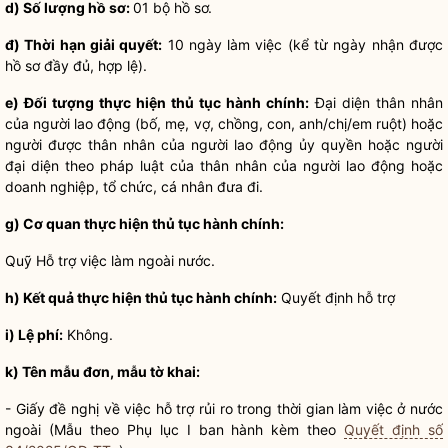
d) Số lượng
hồ sơ
:
01 bộ
hồ sơ
.
đ) Thời hạn giải quyết:
10 ngày làm việc (kể từ ngày nhận được
hồ sơ
đầy đủ, hợp lệ).
e) Đối tượng thực hiện
thủ tục hành chính
:
Đại diện thân nhân
của người lao động (bố, mẹ, vợ, chồng, con, anh/chị/em ruột) hoặc
người được thân nhân của người lao động ủy
quyền
hoặc người
đại diện theo pháp
luật
của thân nhân của người lao động hoặc
doanh nghiệp, tổ chức, cá nhân đưa đi.
g) Cơ quan thực hiện
thủ tục hành chính
:
Quỹ Hỗ trợ việc làm ngoài nước.
h) Kết quả thực hiện
thủ tục hành chính
:
Quyết định hỗ trợ
i) Lệ phí:
Không.
k) Tên mẫu đơn, mẫu tờ khai:
- Giấy đề nghị về việc hỗ trợ rủi ro trong thời gian làm việc ở nước
ngoài (Mẫu theo Phụ lục I ban hành kèm theo
Quyết định số