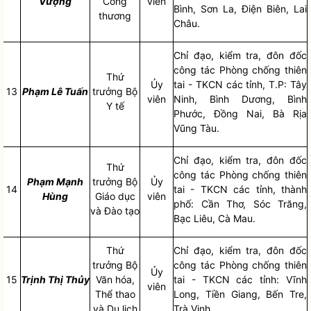
Vượng
Công
viên
Bình, Sơn La, Điện Biên, Lai
thương
Châu.
Chỉ đạo
, kiểm tra, đôn đốc
công tác
Phòng chống
thiên
Thứ
Ủy
tai
- TKCN các tỉnh, T.P: Tây
13
Phạm Lê Tuấn
trưởng Bộ
viên
Ninh, Bình Dương, Bình
Y tế
Phước, Đồng Nai, Bà Rịa
Vũng Tàu.
Chỉ đạo
, kiểm tra, đôn đốc
Thứ
công tác
Phòng chống
thiên
Phạm Mạnh
trưởng Bộ
Ủy
14
tai
- TKCN các tỉnh, thành
Hùng
Giáo dục
viên
phố: Cần Thơ, Sóc Trăng,
và Đào tạo
Bạc Liêu, Cà Mau.
Thứ
Chỉ đạo
, kiểm tra, đôn đốc
trưởng Bộ
công tác
Phòng chống
thiên
Ủy
15
Trịnh Thị Thủy
Văn hóa,
tai
- TKCN các tỉnh: Vĩnh
viên
Thể thao
Long, Tiền Giang, Bến Tre,
và Du lịch
Trà Vinh.