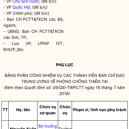
- VP
Chủ tịch nước
; (để b/c)
- VP
Quốc Hội
; (để b/c)
- VP Chính phủ; (để b/c)
- Ban CH PCTT&TKCN các Bộ,
ngành;
- UBND, Ban CH PCTT&TKCN
các tỉnh, TP;
- Lưu VP, ƯPKP (VT,
ĐHƯP_3b).
PHỤ LỤC
BẢNG PHÂN CÔNG NHIỆM VỤ CÁC THÀNH VIÊN BAN
CHỈ ĐẠO
TRUNG ƯƠNG VỀ PHÒNG CHỐNG
THIÊN TAI
(Kèm theo Quyết định số: 09/QĐ-TWPCTT ngày 16
tháng 7
năm
2018)
Chức vụ
Chức
TT
Họ, tên
Phạm vi, lĩnh vực phụ trách
cơ quan
vụ
Bộ trưởng
Nguyễn Xuân
Trưởng