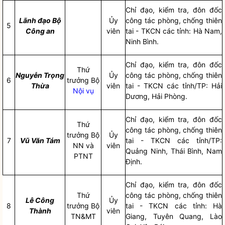
Chỉ đạo
, kiểm tra, đôn đốc
Lãnh đạo Bộ
Ủy
công tác
phòng, chống thiên
5
Công an
viên
tai
- TKCN các tỉnh: Hà Nam,
Ninh Bình.
Chỉ đạo
, kiểm tra, đôn đốc
Thứ
Nguyễn Trọng
Ủy
công tác
phòng, chống thiên
6
trưởng Bộ
Thừa
viên
tai
- TKCN các tỉnh/TP: Hải
Nội vụ
Dương, Hải Phòng.
Chỉ đạo
, kiểm tra, đôn đốc
Thứ
công tác
phòng, chống thiên
trưởng Bộ
Ủy
7
Vũ Văn Tám
tai
- TKCN các tỉnh/TP:
NN và
viên
Quảng Ninh, Thái Bình, Nam
PTNT
Định.
Chỉ đạo
, kiểm tra, đôn đốc
Thứ
công tác
phòng, chống thiên
Lê Công
Ủy
8
trưởng Bộ
tai
- TKCN các tỉnh: Hà
Thành
viên
TN&MT
Giang, Tuyên Quang, Lào