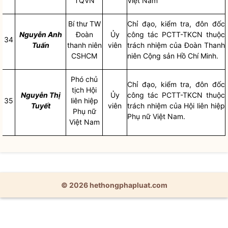
TQVN
Việt Nam
Bí thư TW
Chỉ đạo
, kiểm tra, đôn đốc
Nguyễn Anh
Đoàn
Ủy
công tác
PCTT-TKCN thuộc
34
Tuấn
thanh niên
viên
trách nhiệm của Đoàn Thanh
CSHCM
niên Cộng sản Hồ Chí Minh.
Phó chủ
Chỉ đạo
, kiểm tra, đôn đốc
tịch Hội
Nguyễn Thị
Ủy
công tác
PCTT-TKCN thuộc
35
liên hiệp
Tuyết
viên
trách nhiệm của Hội liên hiệp
Phụ nữ
Phụ nữ Việt Nam.
Việt Nam
© 2026 hethongphapluat.com