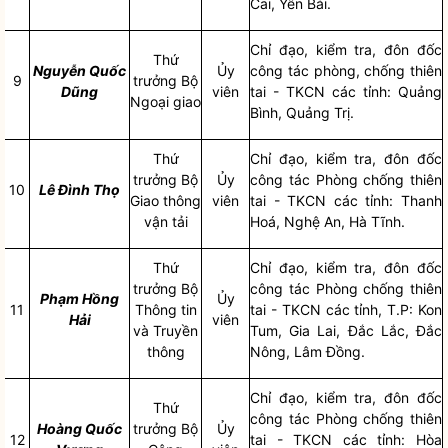
Cai, Yên Bái.
Chỉ đạo
, kiểm tra, đôn đốc
Thứ
Nguyễn Quốc
Ủy
công tác
phòng, chống thiên
9
trưởng Bộ
Dũng
viên
tai
- TKCN các tỉnh: Quảng
Ngoại giao
Bình, Quảng Trị.
Thứ
Chỉ đạo
, kiểm tra, đôn đốc
trưởng Bộ
Ủy
công tác
Phòng chống
thiên
10
Lê Đình Thọ
Giao thông
viên
tai
- TKCN các tỉnh: Thanh
vận tải
Hoá, Nghệ An, Hà Tĩnh.
Thứ
Chỉ đạo
, kiểm tra, đôn đốc
trưởng Bộ
công tác
Phòng chống
thiên
Phạm Hồng
Ủy
11
Thông tin
tai
- TKCN các tỉnh, T.P: Kon
Hải
viên
và Truyền
Tum, Gia Lai, Đắc Lắc, Đắc
thông
Nông, Lâm Đồng.
Chỉ đạo
, kiểm tra, đôn đốc
Thứ
công tác
Phòng chống
thiên
Hoàng Quốc
trưởng Bộ
Ủy
12
tai
- TKCN các tỉnh: Hòa