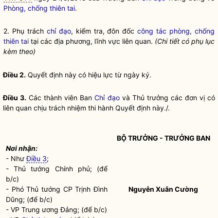
Phòng, chống thiên tai
.
2. Phụ trách
chỉ đạo
, kiểm tra, đôn đốc
công tác
phòng, chống
thiên tai
tại các địa phương, lĩnh vực liên quan.
(Chi tiết có phụ lục
kèm theo)
Điều 2.
Quyết định này có hiệu lực từ ngày ký.
Điều 3.
Các thành viên Ban
Chỉ đạo
và Thủ trưởng các đơn vị có
liên quan chịu trách nhiệm thi hành Quyết định này./.
BỘ TRƯỞNG
- TRƯỞNG BAN
Nơi nhận:
- Như
Điều 3
;
- Thủ tướng Chính phủ; (để
b/c)
- Phó Thủ tướng CP Trịnh Đình
Nguyễn Xuân Cường
Dũng; (để b/c)
- VP Trung ương Đảng; (để b/c)