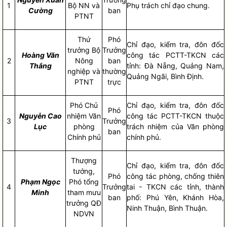
1
Bộ NN và
Phụ trách
chỉ đạo
chung.
Cường
ban
PTNT
Thứ
Phó
Chỉ đạo
, kiểm tra, đôn đốc
trưởng Bộ
Trưởng
Hoàng Văn
công tác
PCTT-TKCN các
2
Nông
ban
Thắng
tỉnh: Đà Nẵng, Quảng Nam,
nghiệp và
thường
Quảng Ngãi, Bình Định.
PTNT
trực
Phó Chủ
Chỉ đạo
, kiểm tra, đôn đốc
Phó
Nguyễn Cao
nhiệm Văn
công tác
PCTT-TKCN thuộc
3
Trưởng
Lục
phòng
trách nhiệm của Văn phòng
ban
Chính phủ
chính phủ.
Thượng
Chỉ đạo
, kiểm tra, đôn đốc
tướng,
Phó
công tác
phòng, chống thiên
Phạm Ngọc
Phó tổng
4
Trưởng
tai
- TKCN các tỉnh, thành
Minh
tham mưu
ban
phố: Phú Yên, Khánh Hòa,
trưởng QĐ
Ninh Thuận, Bình Thuận.
NDVN