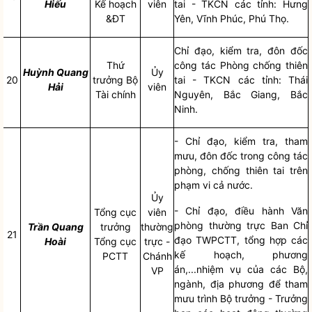
Hiếu
Kế hoạch
viên
tai
- TKCN các tỉnh: Hưng
&ĐT
Yên, Vĩnh Phúc, Phú Thọ.
Chỉ đạo
, kiểm tra, đôn đốc
Thứ
công tác
Phòng chống
thiên
Huỳnh Quang
Ủy
20
trưởng Bộ
tai
- TKCN các tỉnh: Thái
Hải
viên
Tài chính
Nguyên, Bắc Giang, Bắc
Ninh.
-
Chỉ đạo
, kiểm tra, tham
mưu, đôn đốc trong
công tác
phòng, chống thiên tai
trên
phạm vi cả nước.
Ủy
-
Chỉ đạo
, điều hành Văn
Tổng cục
viên
phòng thường trực Ban
Chỉ
Trần Quang
trưởng
thường
21
đạo
TWPCTT, tổng hợp các
Hoài
Tổng cục
trực -
kế hoạch, phương
PCTT
Chánh
án,...nhiệm vụ của các Bộ,
VP
ngành, địa phương để tham
mưu trình
Bộ trưởng
- Trưởng