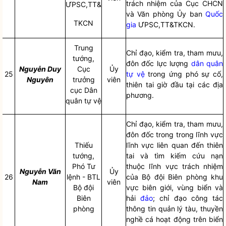
trách nhiệm của Cục CHCN
ƯPSC,TT&
và Văn phòng Ủy ban
Quốc
TKCN
gia
ƯPSC,TT&TKCN.
Trung
Chỉ đạo
, kiểm tra, tham mưu,
tướng,
đôn đốc lực lượng
dân quân
Nguyễn Duy
Cục
Ủy
25
tự vệ
trong ứng phó sự cố,
Nguyên
trưởng
viên
thiên tai
giờ đầu tại các địa
cục
Dân
phương.
quân tự vệ
Chỉ đạo
, kiểm tra, tham mưu,
đôn đốc trong trong lĩnh vực
Thiếu
lĩnh vực liên quan đến
thiên
tướng,
tai
và tìm kiếm cứu nạn
Phó Tư
thuộc lĩnh vực trách nhiệm
Nguyễn Văn
Ủy
26
lệnh - BTL
của Bộ đội Biên phòng khu
Nam
viên
Bộ đội
vực biên giới, vùng biển và
Biên
hải
đảo
;
chỉ đạo
công tác
phòng
thông tin quản lý tàu, thuyền
nghề cá hoạt động trên biển