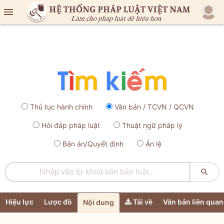

Thủ tục hành chính
Văn bản / TCVN / QCVN
Hỏi đáp pháp luật
Thuật ngữ pháp lý
Bản án/Quyết định
Án lệ

Hiệu lực
Lược đồ
Tải về
Văn bản liên quan
Nội dung