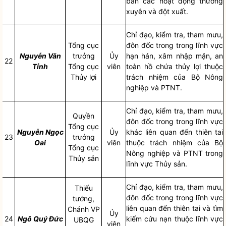
ban các hoạt động thường
xuyên và đột xuất.
Chỉ đạo
, kiểm tra, tham mưu,
Tổng cục
đôn đốc trong trong lĩnh vực
Nguyễn Văn
trưởng
Ủy
hạn hán, xâm nhập mặn, an
22
Tỉnh
Tổng cục
viên
toàn hồ chứa thủy lợi thuộc
Thủy lợi
trách nhiệm của Bộ Nông
nghiệp và PTNT.
Chỉ đạo
, kiểm tra, tham mưu,
Quyền
đôn đốc trong trong lĩnh vực
Tổng cục
Nguyễn Ngọc
Ủy
khác liên quan đến
thiên tai
23
trưởng
Oai
viên
thuộc trách nhiệm của Bộ
Tổng cục
Nông nghiệp và PTNT trong
Thủy sản
lĩnh vực Thủy sản.
Chỉ đạo
, kiểm tra, tham mưu,
Thiếu
đôn đốc trong trong lĩnh vực
tướng,
liên quan đến
thiên tai
và tìm
Chánh VP
Ủy
24
Ngô Quý
Đức
kiếm cứu nạn thuộc lĩnh vực
UBQG
viên