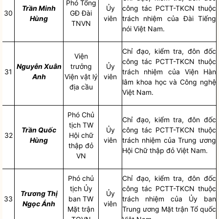
Phó Tổng
Trần Minh
Ủy
công tác
PCTT-TKCN thuộc
30
GĐ Đài
Hùng
viên
trách nhiệm của Đài Tiếng
TNVN
nói Việt Nam.
Chỉ đạo
, kiểm tra, đôn đốc
Viện
công tác
PCTT-TKCN thuộc
Nguyễn Xuân
trưởng
Ủy
31
trách nhiệm của Viện Hàn
Anh
Viện vật lý
viên
lâm khoa học và Công nghệ
địa cầu
Việt Nam.
Phó Chủ
Chỉ đạo
, kiểm tra, đôn đốc
tịch TW
Trần Quốc
Ủy
công tác
PCTT-TKCN thuộc
32
Hội chữ
Hùng
viên
trách nhiệm của Trung ương
thập đỏ
Hội Chữ thập đỏ Việt Nam.
VN
Phó chủ
Chỉ đạo
, kiểm tra, đôn đốc
tịch Ủy
công tác
PCTT-TKCN thuộc
Trương Thị
Ủy
33
ban TW
trách nhiệm của Ủy ban
Ngọc Ánh
viên
Mặt trận
Trung ương Mặt trận Tổ quốc