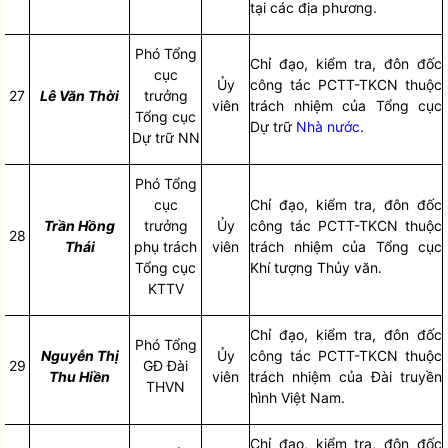
tại các địa phương.
Phó Tổng
Chỉ đạo
, kiểm tra, đôn đốc
cục
Ủy
công tác
PCTT-TKCN thuộc
27
Lê Văn Thời
trưởng
viên
trách nhiệm của Tổng cục
Tổng cục
Dự trữ
Nhà nước
.
Dự trữ NN
Phó Tổng
cục
Chỉ đạo
, kiểm tra, đôn đốc
Trần Hồng
trưởng
Ủy
công tác
PCTT-TKCN thuộc
28
Thá
i
phụ trách
viên
trách nhiệm của Tổng cục
Tổng cục
Khí tượng Thủy văn.
KTTV
Chỉ đạo
, kiểm tra, đôn đốc
Phó Tổng
Nguyễn Thị
Ủy
công tác
PCTT-TKCN thuộc
29
GĐ Đài
Thu Hiền
viên
trách nhiệm của Đài truyền
THVN
hình Việt Nam.
Chỉ đạo
, kiểm tra, đôn đốc