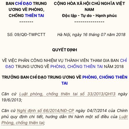
BAN
CHỈ ĐẠO
TRUNG
CỘNG HÒA XÃ HỘI CHỦ NGHĨA VIỆT
ƯƠNG VỀ PHÒNG,
NAM
CHỐ
NG
THIÊN TAI
Độc lập - Tự do - Hạnh phúc
-------
---------------
Số: 09/QĐ-TWPCTT
Hà Nội, ngày 16
tháng 07
năm 2018
QUYẾT ĐỊNH
VỀ VIỆC PHÂN CÔNG NHIỆM VỤ THÀNH VIÊN THAM GIA BAN
CHỈ
ĐẠO
TRUNG ƯƠNG VỀ
PHÒNG, CHỐNG THIÊN TAI
NĂM 2018
TRƯỞNG BAN
CHỈ ĐẠO
TRUNG ƯƠNG VỀ
PHÒNG, CHỐNG THIÊN
TAI
Căn cứ
Luật phòng, chống thiên tai số 33/2013/QH13
ngày
19/6/2013;
Căn cứ
Nghị định số 66/2014/NĐ-CP
ngày 04/7/2014 của Chính
phủ quy định chi tiết, hướng dẫn thi hành một số điều của
Luật
Phòng, chống thiên tai
;