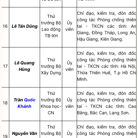
Chỉ đạo
, kiểm tra, đôn đốc
Thứ
công tác
Phòng chống
thiên
trưởng Bộ
Ủy
16
Lê Tấn Dũng
tai
- TKCN các tỉnh: An
Lao động
viên
Giang, Đồng Tháp, Long An,
TB-XH
Hậu Giang, Kiên Giang.
Chỉ đạo
, kiểm tra, đôn đốc
Thứ
công tác
Phòng chống
thiên
Lê Quang
Ủy
17
trưởng Bộ
tai
- TKCN các tỉnh: Hà Nội,
Hùng
viên
Xây Dựng
Thừa Thiên Huế, T.p Hồ Chí
Minh.
Thứ
Chỉ đạo
, kiểm tra, đôn đốc
Trần
Quốc
trưởng Bộ
Ủy
công tác
Phòng chống
thiên
18
Khánh
Khoa học-
viên
tai
- TKCN các tỉnh: Cao
CN
Bằng, Bắc Cạn, Lạng Sơn.
Thứ
Chỉ đạo
, kiểm tra, đôn đốc
Nguyễn Văn
trưởng Bộ
Ủy
công tác
Phòng chống
thiên
19