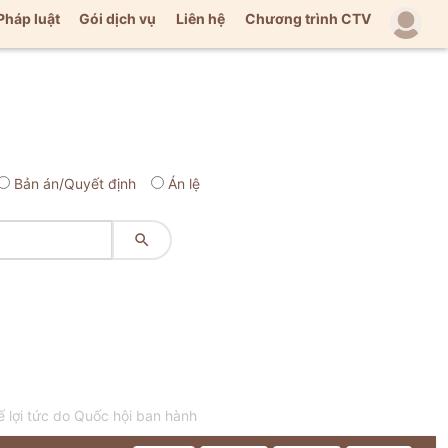
Pháp luật
Gói dịch vụ
Liên hệ
Chương trình CTV
Bản án/Quyết định
Án lệ

ế lợi tức do Quốc hội ban hành