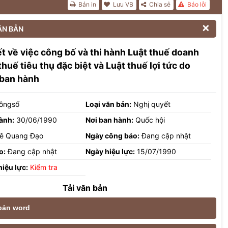
Bản in
Lưu VB
Chia sẻ
Báo lỗi

ĂN BẢN
t về việc công bố và thi hành Luật thuế doanh
thuế tiêu thụ đặc biệt và Luật thuế lợi tức do
 ban hành
ôngsố
Loại văn bản:
Nghị quyết
ành:
30/06/1990
Nơi ban hành:
Quốc hội
ê Quang Đạo
Ngày công báo:
Đang cập nhật
o:
Đang cập nhật
Ngày hiệu lực:
15/07/1990
hiệu lực:
Kiểm tra
Tải văn bản
 bản word