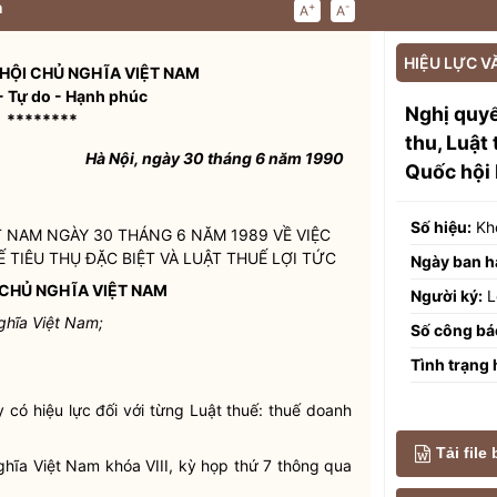
n
+
-
A
A
HIỆU LỰC V
HỘI CHỦ NGHĨA VIỆT NAM
- Tự do - Hạnh phúc
Nghị quyế
********
thu, Luật 
Hà Nội, ngày 30 tháng 6 năm 1990
Quốc hội
Số hiệu:
Kh
 NAM NGÀY 30 THÁNG 6 NĂM 1989 VỀ VIỆC
 TIÊU THỤ ĐẶC BIỆT VÀ LUẬT THUẾ LỢI TỨC
Ngày ban h
CHỦ NGHĨA VIỆT NAM
Người ký:
L
ghĩa Việt Nam;
Số công bá
Tình trạng 
có hiệu lực đối với từng Luật thuế: thuế doanh
Tải file
hĩa Việt Nam khóa VIII, kỳ họp thứ 7 thông qua