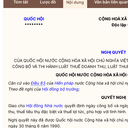
Tóm tắt
Lược đồ
Văn bản liên qua
Nội dung
QUỐC HỘI
CỘNG HOÀ XÃ 
********
Độc lập 
NGHỊ QUYẾT
CỦA
QUỐC HỘI
NƯỚC CỘNG HÒA XÃ HỘI CHỦ NGHĨA VIỆT
CÔNG BỐ VÀ THI HÀNH LUẬT THUẾ DOANH THU, LUẬT THUẾ
QUỐC HỘI
NƯỚC CỘNG HÒA XÃ HỘI 
Căn cứ vào
Điều 83
của
Hiến pháp
nước Cộng hòa xã hội chủ n
Theo đề nghị của
Hội đồng bộ trưởng
;
QUYẾT NGHỊ
Giao cho
Hội đồng Nhà nước
quyết định ngày công bố và ngày 
thu, thuế tiêu thụ đặc biệt và thuế lợi tức, phù hợp với tình hình.
Nghị quyết
này đã được
Quốc hội
nước Cộng hòa xã hội chủ ng
ngày 30 tháng 6 năm 1990.