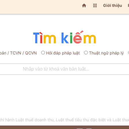


Giới thiệu
bản / TCVN / QCVN
Hỏi đáp pháp luật
Thuật ngữ pháp lý
hi hành Luật thuế doanh thu, Luật thuế tiêu thụ đặc biệt và Luật thu