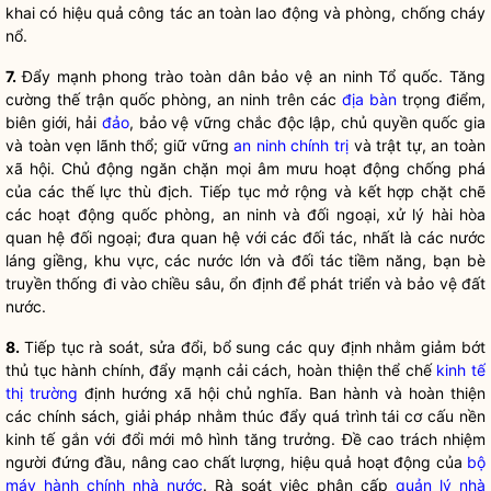
khai có hiệu quả
công tác
an toàn lao động và phòng, chống cháy
nổ.
7.
Đẩy mạnh phong trào toàn dân bảo vệ an ninh Tổ quốc. Tăng
cường thế trận quốc phòng, an ninh trên các
địa bàn
trọng điểm,
biên giới, hải
đảo
, bảo vệ vững chắc độc lập, chủ quyền
quốc gia
và toàn vẹn lãnh thổ; giữ vững
an ninh chính trị
và trật tự, an toàn
xã hội. Chủ động ngăn chặn mọi âm mưu hoạt động chống phá
của các thế lực thù địch. Tiếp tục mở rộng và kết hợp chặt chẽ
các hoạt động quốc phòng, an ninh và đối ngoại, xử lý hài hòa
quan hệ đối ngoại; đưa quan hệ với các đối tác, nhất là các nước
láng giềng, khu vực, các nước lớn và đối tác tiềm năng, bạn bè
truyền thống đi vào chiều sâu, ổn định để phát triển và bảo vệ đất
nước.
8.
Tiếp tục rà soát, sửa đổi, bổ sung các quy định nhằm giảm bớt
thủ tục hành chính, đẩy mạnh cải cách, hoàn thiện thể chế
kinh tế
thị trường
định hướng xã hội chủ nghĩa. Ban hành và hoàn thiện
các chính sách, giải pháp nhằm thúc đẩy quá trình tái cơ cấu nền
kinh tế gắn với đổi mới mô hình tăng trưởng. Đề cao trách nhiệm
người đứng đầu, nâng cao chất lượng, hiệu quả hoạt động của
bộ
máy hành chính nhà nước
. Rà soát việc phân cấp
quản lý nhà