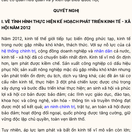
QUYẾT NGHỊ
I.
VỀ
TÌNH HÌNH THỰC HIỆN KẾ HOẠCH PHÁT TRIỂN KINH TẾ - XÃ
HỘI
NĂM 2012
Năm 2012, kinh tế thế giới tiếp tục biến động phức tạp, kinh tế
trong nước gặp nhiều khó khăn, thách thức. Với sự nỗ lực của cả
hệ thống chính trị
, cộng đồng doanh nghiệp và
nhân dân
cả nước,
kinh tế - xã hội đã có chuyển biến nhất định. Kinh tế vĩ mô ổn định
hơn, lạm phát được kiềm chế. Sản xuất công nghiệp có dấu hiệu
phục hồi; sản xuất nông nghiệp mặc dù gặp nhiều khó khăn nhưng
vẫn phát triển ổn định; du lịch, dịch vụ tăng khá; các đề án tái cơ
cấu nền kinh tế, thực hiện 3 đột phá chiến lược được chú trọng
xây dựng và bước đầu triển khai thực hiện; an sinh xã hội và phúc
lợi xã hội cơ bản được bảo đảm; các lĩnh vực giáo dục, đào tạo,
khoa học và công nghệ, văn hóa - thông tin và truyền thông đạt
được một số kết quả;
an ninh chính trị
, trật tự, an toàn xã hội được
bảo đảm; hoạt động đối ngoại, quốc phòng được tăng cường, giữ
vững độc lập chủ quyền, toàn vẹn lãnh thổ.
Tuy nhiên, áp lực lạm phát và bất ổn kinh tế vĩ mô vẫn còn lớn;