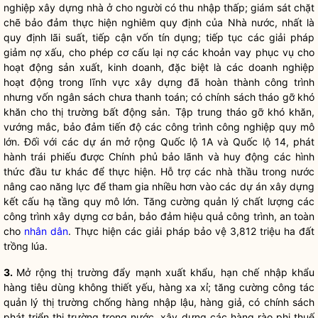
nghiệp xây dựng nhà ở cho người có thu nhập thấp; giám sát chặt
chẽ bảo đảm thực hiện nghiêm quy định của
Nhà nước
, nhất là
quy định
lãi
suất, tiếp cận vốn tín dụng; tiếp tục các giải pháp
giảm nợ xấu, cho phép cơ cấu lại nợ các khoản vay phục vụ cho
hoạt động sản xuất, kinh doanh, đặc biệt là các doanh nghiệp
hoạt động trong lĩnh vực xây dựng đã hoàn thành công trình
nhưng vốn ngân sách chưa thanh toán; có chính sách tháo gỡ khó
khăn cho thị trường bất động sản. Tập trung tháo gỡ khó khăn,
vướng mắc, bảo đảm tiến độ các công trình công nghiệp quy mô
lớn. Đối với các dự án mở rộng Quốc lộ 1A và Quốc lộ 14, phát
hành trái phiếu được Chính phủ bảo lãnh và huy động các hình
thức đầu tư khác để thực hiện. Hỗ trợ các nhà thầu trong nước
nâng cao năng lực để tham gia nhiều hơn vào các dự án xây dựng
kết cấu hạ tầng quy mô lớn. Tăng cường quản lý chất lượng các
công trình xây dựng cơ bản, bảo đảm hiệu quả công trình, an toàn
cho
nhân dân
. Thực hiện các giải pháp bảo vệ 3,812 triệu ha đất
trồng lúa.
3.
Mở rộng thị trường đẩy mạnh xuất khẩu, hạn chế nhập khẩu
hàng tiêu dùng không thiết yếu, hàng xa xỉ; tăng cường
công tác
quản lý thị trường chống hàng nhập lậu, hàng giả, có chính sách
phát triển thị trường trong nước, xây dựng các hàng rào phi thuế