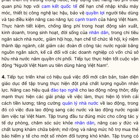
quan phù hợp với
cam kết quốc tế
để hạn chế nhập khẩu máy
móc, thiết bị công nghệ lạc hậu, bảo vệ
quyền lợi
người tiêu dùng
và tạo điều kiện nâng cao năng lực
cạnh tranh
của hàng Việt Nam.
Thực hành tiết kiệm, chống lãng phí trong hoạt động sản xuất,
kinh doanh, trong sinh hoạt, đời sống của
nhân dân
, trong chi tiêu
ngân sách
nhà nước
, giảm hội họp, hạn chế tổ chức lễ hội, kỷ niệm
thành lập ngành, cắt giảm các đoàn đi
công tác
nước ngoài bằng
nguồn ngân sách, kể cả đối với các doanh nghiệp có vốn chủ sở
hữu
nhà nước
nắm quyền chi phối. Tiếp tục thực hiện tốt cuộc vận
động “Người Việt Nam ưu tiên dùng hàng Việt Nam”.
4.
Tiếp tục triển khai có hiệu quả việc đổi mới căn bản, toàn diện
giáo dục để tập trung thực hiện đột phá chất lượng nguồn nhân
lực. Nâng cao hiệu quả
đào tạo nghề
cho lao động nông thôn; đẩy
mạnh thực hiện các giải pháp về việc làm, thực hiện lộ trình cải
cách tiền lương; tăng cường
quản lý nhà nước
về lao động, trong
đó có việc đưa lao động sang các nước và lao động nước ngoài
làm việc tại Việt Nam. Tập trung đầu tư đúng mức cho
công tác
y
tế dự phòng, chăm sóc sức khỏe
nhân dân
, nâng cao y đức và
chất lượng khám chữa bệnh; mở rộng và nâng mức hỗ trợ mua thẻ
bảo hiểm y tế cho một số nhóm đối tượng khó khăn. Tập trung có