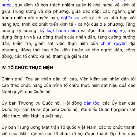
nước
, quy định rõ hơn trách nhiệm
quản lý nhà nước
về kinh tế
giữa Trung ương và địa phương, giữa các cấp, các ngành, gắn
trách nhiệm với quyền hạn,
nghĩa vụ
với lợi ích và phù hợp với
năng lực, trình độ phát triển kinh tế - xã hội của địa phương. Tăng
cường kỷ cương, kỷ
luật hành chính
và đạo đức
công vụ
, xây
dựng lòng tin và sự đồng thuận của
nhân dân
, tăng cường hướng
dẫn, kiểm tra, giám sát việc thực hiện của
chính quyền
địa
phương, đồng thời tạo điều kiện thuận lợi cho người dân, cộng
đồng, các tổ chức xã hội tham gia giám sát.
IV.
TỔ
CHỨ
C THỰ
C HIỆN
Chính phủ, Tòa án nhân dân tối cao, Viện kiểm sát nhân dân tối
cao theo chức năng của mình tổ chức thực hiện đạt hiệu quả cao
Nghị quyết
của
Quốc hội
.
Ủy ban Thường vụ
Quốc hội
, Hội đồng
dân tộc
, các Ủy ban của
Quốc hội
, các Đoàn đại biểu
Quốc hội
, đại biểu
Quốc hội
giám sát
việc thực hiện
Nghị quyết
này.
Ủy ban Trung ương Mặt trận Tổ quốc Việt Nam, các tổ chức thành
viên của Mặt trận và các tổ chức xã hội được thành lập theo quy