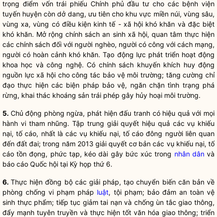
trọng điểm vốn trái phiếu Chính phủ đầu tư cho các bệnh viện
tuyến huyện còn dở dang, ưu tiên cho khu vực miền núi, vùng sâu,
vùng xa, vùng có điều kiện kinh tế - xã hội khó khăn và đặc biệt
khó khăn. Mở rộng chính sách an sinh xã hội, quan tâm thực hiện
các chính sách đối với người nghèo, người có công với cách mạng,
người có hoàn cảnh khó khăn. Tạo động lực phát triển hoạt động
khoa học và công nghệ. Có chính sách khuyến khích huy động
nguồn lực xã hội cho
công tác
bảo vệ môi trường; tăng cường
chỉ
đạo
thực hiện các biện pháp bảo vệ, ngăn chặn tình trạng phá
rừng, khai thác khoáng sản trái phép gây hủy hoại môi trường.
5.
Chủ động phòng ngừa, phát hiện đấu tranh có hiệu quả với mọi
hành vi tham nhũng. Tập trung giải quyết hiệu quả các vụ khiếu
nại, tố cáo, nhất là các vụ khiếu nại, tố cáo đông người liên quan
đến đất đai; trong năm 2013 giải quyết cơ bản các vụ khiếu nại, tố
cáo tồn đọng, phức tạp, kéo dài gây bức xúc trong
nhân dân
và
báo cáo
Quốc hội
tại Kỳ họp thứ 6.
6.
Thực hiện đồng bộ các giải pháp, tạo chuyển biến căn bản về
phòng chống vi phạm pháp
luật
, tội phạm; bảo đảm an toàn vệ
sinh thực phẩm; tiếp tục giảm tai nạn và chống ùn tắc giao thông,
đẩy mạnh tuyên truyền và thực hiện tốt văn hóa giao thông; triển