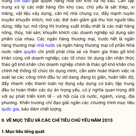
trung
chỉ đạo
giải quyết hàng hóa tồn kho và nợ xấu. Cần tập
trung xử lý các mặt hàng tồn kho cao, chủ yếu là sắt thép, xi
măng, vật liệu xây dựng, căn hộ nhà chung cư, đẩy mạnh tuyên
truyền khuyến khích, mở các đợt bán giảm giá thu hút người tiêu
dùng; tiếp tục mở rộng thị trường xuất khẩu nhất là các mặt hàng
nông, thủy, hải sản; khuyến khích các doanh nghiệp sử dụng sản
phẩm của nhau. Các ngân hàng thương mại, trước hết là ngân
hàng thương mại
nhà nước
và ngân hàng thương mại cổ phần
Nhà
nước
nắm
quyền
chi phối phải chia sẻ và tham gia tháo gỡ khó
khăn cùng với doanh nghiệp; các tổ chức tín dụng cần nhận thức
tháo gỡ khó khăn cho doanh nghiệp chính là tháo gỡ khó khăn cho
chính hệ thống tổ chức tín dụng mình, cần sớm hoàn thành việc rà
soát lại các công trình đầu tư dở dang đang bị giãn, hoãn tiến độ,
đẩy nhanh việc thanh toán nợ đọng xây dựng cơ bản; tập trung
đầu tư hoàn thiện các dự án trọng yếu, có ý nghĩa quan trọng đối
với sự phát triển kinh tế - xã hội của cả nước, ngành, vùng, địa
phương. Khẩn trương
chỉ đạo
giải ngân các chương trình mục tiêu
quốc gia
, bảo đảm chất lượng.
II.
VỀ
MỤC TIÊU VÀ CÁC CHỈ TIÊU CHỦ YẾ
U NĂ
M 2013
1.
Mục tiêu tổng quát