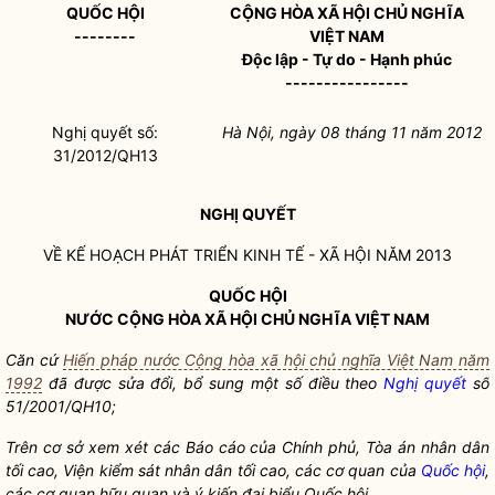
QUỐC HỘI
CỘNG HÒA XÃ HỘI CHỦ NGHĨA
--------
VIỆT NAM
Độc lập - Tự do - Hạnh phúc
----------------
Nghị quyết
số:
Hà Nội, ngày 08 tháng 11 năm 2012
31/2012/QH13
NGHỊ QUYẾT
VỀ KẾ HOẠCH PHÁT TRIỂN KINH TẾ - XÃ HỘI NĂM 2013
QUỐC HỘI
NƯỚC CỘNG HÒA XÃ HỘI CHỦ NGHĨA VIỆT NAM
Căn cứ
Hiến pháp nước Cộng hòa xã hội chủ nghĩa Việt Nam năm
1992
đã được sửa đổi, bổ sung một số
điều theo
Nghị quyết
số
51/2001/QH10;
Trên cơ sở xem xét các Bá
o cáo củ
a Chính phủ, Tòa án nhân dân
tố
i cao, Viện kiể
m sá
t nhân dân tối
cao, các cơ quan của
Quốc hội
,
các cơ quan hữu quan và ý
kiến đại biể
u
Quốc hội
,