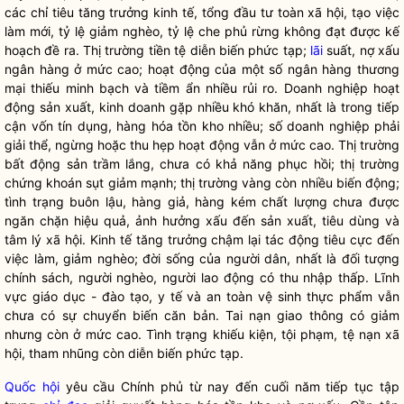
các chỉ tiêu tăng trưởng kinh tế, tổng đầu tư toàn xã hội, tạo việc
làm mới, tỷ lệ giảm nghèo, tỷ lệ che phủ rừng không đạt được kế
hoạch đề ra. Thị trường tiền tệ diễn biến phức tạp;
lãi
suất, nợ xấu
ngân hàng ở mức cao; hoạt động của một số ngân hàng thương
mại thiếu minh bạch và tiềm ẩn nhiều rủi ro. Doanh nghiệp hoạt
động sản xuất, kinh doanh gặp nhiều khó khăn, nhất là trong tiếp
cận vốn tín dụng, hàng hóa tồn kho nhiều; số doanh nghiệp phải
giải thể, ngừng hoặc thu hẹp hoạt động vẫn ở mức cao. Thị trường
bất động sản trầm lắng, chưa có khả năng phục hồi; thị trường
chứng khoán sụt giảm mạnh; thị trường vàng còn nhiều biến động;
tình trạng buôn lậu, hàng giả, hàng kém chất lượng chưa được
ngăn chặn hiệu quả, ảnh hưởng xấu đến sản xuất, tiêu dùng và
tâm lý xã hội. Kinh tế tăng trưởng chậm lại tác động tiêu cực đến
việc làm, giảm nghèo; đời sống của người dân, nhất là đối tượng
chính sách, người nghèo, người lao động có thu nhập thấp. Lĩnh
vực giáo dục - đào tạo, y tế và an toàn vệ sinh thực phẩm vẫn
chưa có sự chuyển biến căn bản. Tai nạn giao thông có giảm
nhưng còn ở mức cao. Tình trạng khiếu kiện, tội phạm, tệ nạn xã
hội, tham nhũng còn diễn biến phức tạp.
Quốc hội
yêu cầu Chính phủ từ nay đến cuối năm tiếp tục tập