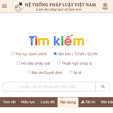

Thủ tục hành chính
Văn bản / TCVN / QCVN
Hỏi đáp pháp luật
Thuật ngữ pháp lý
Bản án/Quyết định
Án lệ

Tóm tắt
Hiệu lực
Lược đồ
Tải về
Văn bả
Nội dung