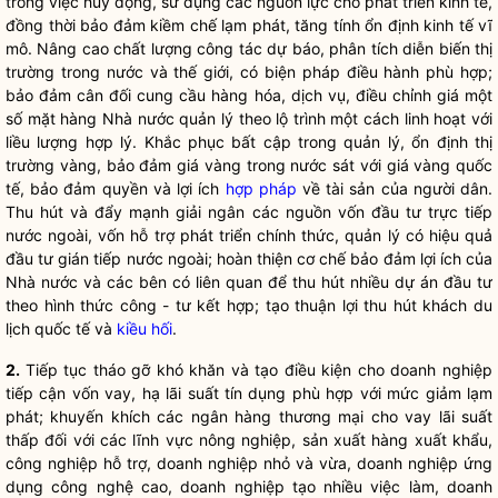
trong việc huy động, sử dụng các nguồn lực cho phát triển kinh tế,
đồng thời bảo đảm kiềm chế lạm phát, tăng tính ổn định kinh tế vĩ
mô. Nâng cao chất lượng
công tác
dự báo, phân tích diễn biến thị
trường trong nước và thế giới, có biện pháp điều hành phù hợp;
bảo đảm cân đối cung cầu hàng hóa, dịch vụ, điều chỉnh giá một
số mặt hàng
Nhà nước
quản lý theo lộ trình một cách linh hoạt với
liều lượng hợp lý. Khắc phục bất cập trong quản lý, ổn định thị
trường vàng, bảo đảm giá vàng trong nước sát với giá vàng quốc
tế, bảo đảm quyền và lợi ích
hợp pháp
về tài sản của người dân.
Thu hút và đẩy mạnh giải ngân các nguồn vốn đầu tư trực tiếp
nước ngoài, vốn hỗ trợ phát triển chính thức, quản lý có hiệu quả
đầu tư gián tiếp nước ngoài; hoàn thiện cơ chế bảo đảm lợi ích của
Nhà nước
và các bên có liên quan để thu hút nhiều dự án đầu tư
theo hình thức công - tư kết hợp; tạo thuận lợi thu hút khách du
lịch quốc tế và
kiều hối
.
2.
Tiếp tục tháo gỡ khó khăn và tạo điều kiện cho doanh nghiệp
tiếp cận vốn vay, hạ
lãi
suất tín dụng phù hợp với mức giảm lạm
phát; khuyến khích các ngân hàng thương mại cho vay
lãi
suất
thấp đối với các lĩnh vực nông nghiệp, sản xuất hàng xuất khẩu,
công nghiệp hỗ trợ, doanh nghiệp nhỏ và vừa, doanh nghiệp ứng
dụng công nghệ cao, doanh nghiệp tạo nhiều việc làm, doanh