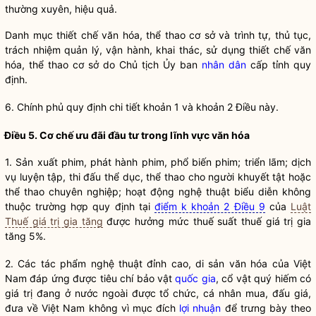
thường xuyên, hiệu quả.
Danh mục thiết chế văn hóa, thể thao cơ sở và trình tự, thủ tục,
trách nhiệm quản lý, vận hành, khai thác, sử dụng thiết chế văn
hóa, thể thao cơ sở do Chủ tịch Ủy ban
nhân dân
cấp tỉnh quy
định.
6. Chính phủ quy định chi tiết khoản 1 và khoản 2 Điều này.
Điều 5. Cơ chế ưu đãi đầu tư trong lĩnh vực văn hóa
1. Sản xuất phim, phát hành phim, phổ biến phim; triển lãm; dịch
vụ luyện tập, thi đấu thể dục, thể thao cho người khuyết tật hoặc
thể thao chuyên nghiệp; hoạt động nghệ thuật biểu diễn không
thuộc trường hợp quy định tại
điểm k khoản 2 Điều 9
của
Luật
Thuế giá trị gia tăng
được hưởng mức thuế suất thuế giá trị gia
tăng 5%.
2. Các tác phẩm nghệ thuật đỉnh cao, di sản văn hóa của Việt
Nam đáp ứng được tiêu chí bảo vật
quốc gia
, cổ vật quý hiếm có
giá trị đang ở nước ngoài được tổ chức, cá nhân mua, đấu giá,
đưa về Việt Nam không vì mục đích
lợi nhuận
để trưng bày theo