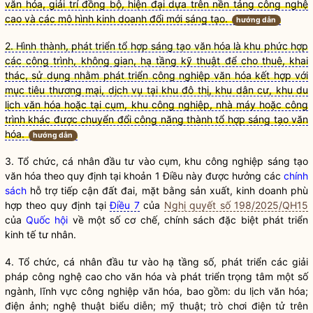
văn hóa, giải trí đồng bộ, hiện đại dựa trên nền tảng công nghệ
cao và các mô hình kinh doanh đổi mới sáng tạo.
hướng dẫn
2. Hình thành, phát triển tổ hợp sáng tạo văn hóa là khu phức hợp
các công trình, không gian, hạ tầng kỹ thuật để cho thuê, khai
thác, sử dụng nhằm phát triển công nghiệp văn hóa kết hợp với
mục tiêu thương mại, dịch vụ tại khu đô thị, khu dân cư, khu du
lịch văn hóa hoặc tại cụm, khu công nghiệp, nhà máy hoặc công
trình khác được chuyển đổi công năng thành tổ hợp sáng tạo văn
hóa.
hướng dẫn
3. Tổ chức, cá nhân đầu tư vào cụm, khu công nghiệp sáng tạo
văn hóa theo quy định tại khoản 1 Điều này được hưởng các
chính
sách
hỗ trợ tiếp cận đất đai, mặt bằng sản xuất, kinh doanh phù
hợp theo quy định tại
Điều 7
của
Nghị quyết số 198/2025/QH15
của
Quốc hội
về một số cơ chế,
chính sách
đặc biệt phát triển
kinh tế tư nhân.
4. Tổ chức, cá nhân đầu tư vào hạ tầng số, phát triển các giải
pháp công nghệ cao cho văn hóa và phát triển trọng tâm một số
ngành, lĩnh vực công nghiệp văn hóa, bao gồm: du lịch văn hóa;
điện ảnh; nghệ thuật biểu diễn; mỹ thuật; trò chơi điện tử trên