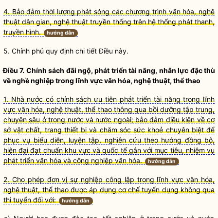
4. Bảo đảm thời lượng phát sóng các chương trình văn hóa, nghệ
thuật dân gian, nghệ thuật truyền thống trên hệ thống phát thanh,
truyền hình.
hướng dẫn
5. Chính phủ quy định chi tiết Điều này.
Điều 7.
Chính sách
đãi ngộ, phát triển tài năng, nhân lực đặc thù
về nghề nghiệp trong lĩnh vực văn hóa, nghệ thuật, thể thao
1. Nhà nước có chính sách ưu tiên phát triển tài năng trong lĩnh
vực văn hóa, nghệ thuật, thể thao thông qua bồi dưỡng tập trung,
chuyên sâu ở trong nước và nước ngoài; bảo đảm điều kiện về cơ
sở vật chất, trang thiết bị và chăm sóc sức khoẻ chuyên biệt để
phục vụ biểu diễn, luyện tập, nghiên cứu theo hướng đồng bộ,
hiện đại đạt chuẩn khu vực và quốc tế gắn với mục tiêu, nhiệm vụ
phát triển văn hóa và công nghiệp văn hóa.
hướng dẫn
2. Cho phép đơn vị sự nghiệp công lập trong lĩnh vực văn hóa,
nghệ thuật, thể thao được áp dụng cơ chế tuyển dụng không qua
thi tuyển đối với:
hướng dẫn