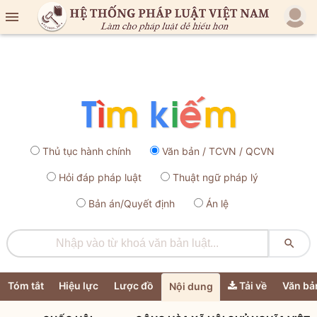

Thủ tục hành chính
Văn bản / TCVN / QCVN
Hỏi đáp pháp luật
Thuật ngữ pháp lý
Bản án/Quyết định
Án lệ

Tóm tắt
Hiệu lực
Lược đồ
Tải về
Văn bả
Nội dung