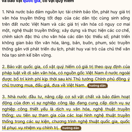
và bảo vật
quốc gia
, cổ vật quý hiếm
1.
Nhà nước
bảo đảm nguồn lực tài chính bảo tồn, phát huy giá trị
văn hóa truyền thống tốt đẹp của các
dân tộc
cùng sinh sống
trên đất nước Việt Nam và các giá trị văn hóa có nguy cơ mai
một, nghệ thuật truyền thống; xây dựng và thực hiện các cơ chế,
chính sách
đặc thù cho văn hóa các
dân tộc
thiểu số; phát triển
không gian bảo tồn văn hóa, làng, bản, buôn, phum, sóc truyền
thống gắn với phát triển du lịch, phát huy vai trò của chủ thể văn
hóa tạo sinh kế bền vững.
2. Bảo vật quốc gia, cổ vật quý hiếm có giá trị theo quy định của
pháp luật về di sản văn hóa, có nguồn gốc Việt Nam ở nước ngoài
được bố trí kinh phí kịp thời sau khi Thủ tướng Chính phủ đồng ý
chủ trương mua, đấu giá, đưa về Việt Nam.
hướng dẫn
3. Nhà nước đầu tư, nâng cấp cơ sở vật chất và bảo đảm hoạt
động của đơn vị sự nghiệp công lập đang cung cấp dịch vụ sự
nghiệp công thiết yếu là dịch vụ văn hóa, nghệ thuật truyền
thống; ưu tiên sự tham gia của các loại hình nghệ thuật truyền
thống trong các sự kiện, chương trình nghệ thuật quốc gia, quốc
tế phục vụ nhiệm vụ chính trị.
hướng dẫn