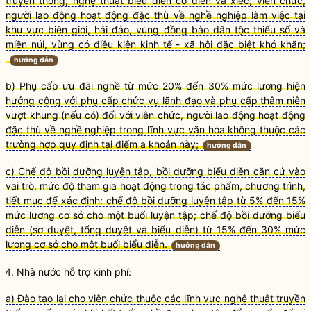
truyền thống, nghệ thuật biểu diễn cổ điển và xiếc; viên chức,
người lao động hoạt động đặc thù về nghề nghiệp làm việc tại
khu vực biên giới, hải đảo, vùng đồng bào dân tộc thiểu số và
miền núi, vùng có điều kiện kinh tế - xã hội đặc biệt khó khăn;
hướng dẫn
b) Phụ cấp ưu đãi nghề từ mức 20% đến 30% mức lương hiện
hưởng cộng với phụ cấp chức vụ lãnh đạo và phụ cấp thâm niên
vượt khung (nếu có) đối với viên chức, người lao động hoạt động
đặc thù về nghề nghiệp trong lĩnh vực văn hóa không thuộc các
trường hợp quy định tại điểm a khoản này;
hướng dẫn
c) Chế độ bồi dưỡng luyện tập, bồi dưỡng biểu diễn căn cứ vào
vai trò, mức độ tham gia hoạt động trong tác phẩm, chương trình,
tiết mục để xác định: chế độ bồi dưỡng luyện tập từ 5% đến 15%
mức lương cơ sở cho một buổi luyện tập; chế độ bồi dưỡng biểu
diễn (sơ duyệt, tổng duyệt và biểu diễn) từ 15% đến 30% mức
lương cơ sở cho một buổi biểu diễn.
hướng dẫn
4.
Nhà nước
hỗ trợ kinh phí:
a) Đào tạo lại cho viên chức thuộc các lĩnh vực nghệ thuật truyền