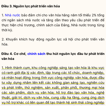
Điều 3. Nguồn lực phát triển văn hóa
1.
Nhà nước
bảo đảm chi cho văn hóa hằng năm tối thiểu 2% tổng
chi ngân sách
nhà nước
và tăng dần theo yêu cầu phát triển để
thực hiện chủ trương,
chính sách
của Đảng,
Nhà nước
trong từng
thời kỳ.
2. Khuyến khích huy động nguồn lực xã hội cho phát triển văn
hóa.
Điều 4. Cơ chế,
chính sách
thu hút nguồn lực đầu tư phát triển
văn hóa
1. Hình thành cụm, khu công nghiệp sáng tạo văn hóa là khu vực
có ranh giới địa lý xác định, tập trung các tổ chức, doanh nghiệp,
cá nhân hoạt động trong lĩnh vực công nghiệp văn hóa, được đầu
tư xây dựng nhằm liên kết các không gian sáng tạo, nghiên cứu
và phát triển, thử nghiệm, sản xuất, phân phối, thương mại hóa
các sản phẩm, dịch vụ văn hóa; hỗ trợ đào tạo văn hóa, nghệ
thuật, giải trí, dịch vụ văn hóa, cung cấp hạ tầng, cung ứng dịch
vụ hỗ trợ khác có liên quan để tạo thành hệ sinh thái công nghiệp