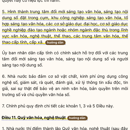
quyết này có hiệu lực thi hành.
5. Hình thành trung tâm đổi mới sáng tạo văn hóa, sáng tạo nội
dung số đặt trong cụm, khu công nghiệp sáng tạo văn hóa, tổ
hợp sáng tạo văn hóa, các cơ sở giáo dục đại học, cơ sở giáo dục
nghề nghiệp đào tạo ngành hoặc nhóm ngành đặc thù trong lĩnh
vực văn hóa, nghệ thuật, thể thao, các trung tâm văn hóa, thể
thao cấp tỉnh, cấp xã.
hướng dẫn
Ủy ban nhân dân cấp tỉnh có
chính sách
hỗ trợ đối với các trung
tâm đổi mới sáng tạo văn hóa, sáng tạo nội dung số và người
sáng tạo nội dung số.
6.
Nhà nước
bảo đảm cơ sở vật chất, kinh phí ứng dụng công
nghệ số, giám sát, rà quét, đánh giá, xử lý thông tin xấu độc, tin
giả, sai sự thật để bảo vệ an ninh văn hóa, bản quyền trên môi
trường số và chủ quyền văn hóa số.
7. Chính phủ quy định chi tiết các khoản 1, 3 và 5 Điều này.
Điều 11. Quỹ văn hóa, nghệ thuật
hướng dẫn
1.
Nhà nước
thí điểm thành lập Quỹ văn hóa, nghệ thuật (sau đây