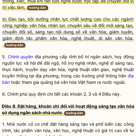
thống, xiếc, múa khi hết tuổi nghề được học tập để chuyển đổi vị
trí việc làm;
hướng dẫn
b) Đào tạo, bồi dưỡng nhân lực chất lượng cao cho các ngành
công nghiệp văn hóa; nhân lực chuyên sâu về đổi mới sáng tạo,
chuyển đổi số, sáng tạo nội dung số về văn hóa; giám tuyển,
giám định tác phẩm văn hóa, nghệ thuật, di sản văn hóa.
hướng dẫn
5.
Chính quyền
địa phương cấp tỉnh bố trí ngân sách, huy động
nguồn lực xã hội để đãi ngộ, hỗ trợ nghệ nhân, nghệ sĩ sáng tạo,
thực hành, truyền dạy văn hóa, nghệ thuật dân gian, nghệ thuật
truyền thống tại địa phương, trong các trường phổ thông trên
địa
bàn
hoặc tham gia quảng bá văn hóa Việt Nam ra nước ngoài.
6. Chính phủ quy định chi tiết các khoản 2, 3 và 4 Điều này.
Điều 8. Đặt hàng, khoán chi đối với hoạt động sáng tạo văn hóa
sử dụng ngân sách nhà nước
hướng dẫn
1.
Nhà nước
có cơ chế đặt hàng sáng tạo và phổ biến các công
trình, tác phẩm văn hóa, văn học, nghệ thuật có giá trị cao về tư