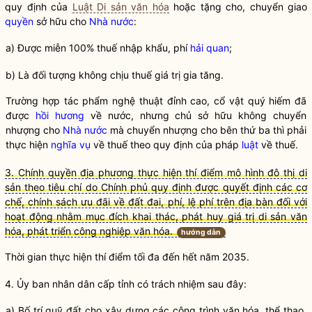
quy định của
Luật Di sản văn hóa
hoặc tặng cho, chuyển giao
quyền
sở hữu cho
Nhà nước
:
a) Được miễn 100% thuế nhập khẩu, phí
hải quan
;
b) Là đối tượng không chịu thuế giá trị gia tăng.
Trường hợp tác phẩm nghệ thuật đỉnh cao, cổ vật quý hiếm đã
được
hồi hương
về nước, nhưng chủ sở hữu không chuyển
nhượng cho
Nhà nước
mà chuyển nhượng cho bên thứ ba thì phải
thực hiện
nghĩa vụ
về thuế theo quy định của pháp
luật
về thuế.
3. Chính quyền địa phương thực hiện thí điểm mô hình đô thị di
sản theo tiêu chí do Chính phủ quy định được quyết định các cơ
chế, chính sách ưu đãi về đất đai, phí, lệ phí trên địa bàn đối với
hoạt động nhằm mục đích khai thác, phát huy giá trị di sản văn
hóa, phát triển công nghiệp văn hóa.
hướng dẫn
Thời gian thực hiện thí điểm tối đa đến hết năm 2035.
4. Ủy ban nhân dân cấp tỉnh có trách nhiệm sau đây:
a) Bố trí quỹ đất cho xây dựng các công trình văn hóa, thể thao,