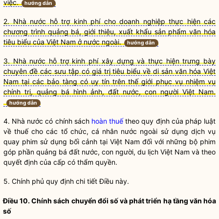
việc.
hướng dẫn
2. Nhà nước hỗ trợ kinh phí cho doanh nghiệp thực hiện các
chương trình quảng bá, giới thiệu, xuất khẩu sản phẩm văn hóa
tiêu biểu của Việt Nam ở nước ngoài.
hướng dẫn
3. Nhà nước hỗ trợ kinh phí xây dựng và thực hiện trưng bày
chuyên đề các sưu tập có giá trị tiêu biểu về di sản văn hóa Việt
Nam tại các bảo tàng có uy tín trên thế giới phục vụ nhiệm vụ
chính trị, quảng bá hình ảnh, đất nước, con người Việt Nam.
hướng dẫn
4.
Nhà nước
có
chính sách
hoàn thuế
theo quy định của pháp
luật
về thuế cho các tổ chức, cá nhân nước ngoài sử dụng dịch vụ
quay phim sử dụng bối cảnh tại Việt Nam đối với những bộ phim
góp phần quảng bá đất nước, con người, du lịch Việt Nam và theo
quyết định của cấp có thẩm
quyền
.
5. Chính phủ quy định chi tiết Điều này.
Điều 10.
Chính sách
chuyển đổi số và phát triển hạ tầng văn hóa
số