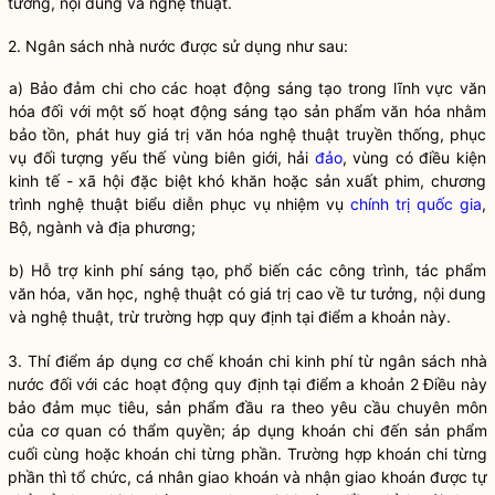
tưởng, nội dung và nghệ thuật.
2. Ngân sách
nhà nước
được sử dụng như sau:
a) Bảo đảm chi cho các hoạt động sáng tạo trong lĩnh vực văn
hóa đối với một số hoạt động sáng tạo sản phẩm văn hóa nhằm
bảo tồn, phát huy giá trị văn hóa nghệ thuật truyền thống, phục
vụ đối tượng yếu thế vùng biên giới, hải
đảo
, vùng có điều kiện
kinh tế - xã hội đặc biệt khó khăn hoặc sản xuất phim, chương
trình nghệ thuật biểu diễn phục vụ nhiệm vụ
chính trị
quốc gia
,
Bộ, ngành và địa phương;
b) Hỗ trợ kinh phí sáng tạo, phổ biến các công trình, tác phẩm
văn hóa, văn học, nghệ thuật có giá trị cao về tư tưởng, nội dung
và nghệ thuật, trừ trường hợp quy định tại điểm a khoản này.
3. Thí điểm áp dụng cơ chế khoán chi kinh phí từ ngân sách
nhà
nước
đối với các hoạt động quy định tại điểm a khoản 2 Điều này
bảo đảm mục tiêu, sản phẩm đầu ra theo yêu cầu chuyên môn
của cơ quan có thẩm
quyền
; áp dụng khoán chi đến sản phẩm
cuối cùng hoặc khoán chi từng phần. Trường hợp khoán chi từng
phần thì tổ chức, cá nhân giao khoán và nhận giao khoán được tự