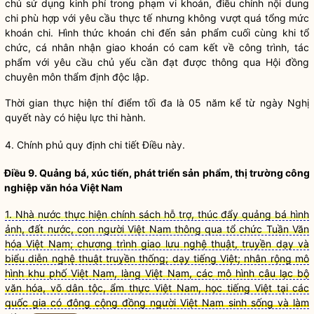
chủ sử dụng kinh phí trong phạm vi khoán, điều chỉnh nội dung
chi phù hợp với yêu cầu thực tế nhưng không vượt quá tổng mức
khoán chi. Hình thức khoán chi đến sản phẩm cuối cùng khi tổ
chức, cá nhân nhận giao khoán có cam kết về công trình, tác
phẩm với yêu cầu chủ yếu cần đạt được thông qua Hội đồng
chuyên môn thẩm định độc lập.
Thời gian thực hiện thí điểm tối đa là 05 năm kể từ ngày Nghị
quyết này có hiệu lực thi hành.
4. Chính phủ quy định chi tiết Điều này.
Điều 9. Quảng bá, xúc tiến, phát triển sản phẩm, thị trường công
nghiệp văn hóa Việt Nam
1. Nhà nước thực hiện chính sách hỗ trợ, thúc đẩy quảng bá hình
ảnh, đất nước, con người Việt Nam thông qua tổ chức Tuần Văn
hóa Việt Nam; chương trình giao lưu nghệ thuật, truyền dạy và
biểu diễn nghệ thuật truyền thống; dạy tiếng Việt; nhân rộng mô
hình khu phố Việt Nam, làng Việt Nam, các mô hình câu lạc bộ
văn hóa, võ dân tộc, ẩm thực Việt Nam, học tiếng Việt tại các
quốc gia có đông cộng đồng người Việt Nam sinh sống và làm