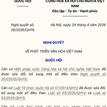
QUỐC HỘI
CỘNG HÒA XÃ HỘI CHỦ NGHĨA VIỆT
-------
NAM
Độc lập - Tự do - Hạnh phúc
---------------
Nghị quyết
số:
Hà Nội, ngày 24 tháng 4 năm 2026
28/2026/QH16
NGHỊ QUYẾT
VỀ PHÁT TRIỂN VĂN HÓA VIỆT NAM
QUỐC HỘI
Căn cứ
Hiến pháp nước Cộng hòa xã hội chủ nghĩa Việt Nam
đã
được sửa đổi, bổ sung một số điều theo
Nghị quyết số
203/2025/QH15
;
Căn cứ
Luật Tổ chức Quốc hội số 57/2014/QH13
đã được sửa đổi,
bổ sung một số điều theo
Luật số 65/2020/QH14
và
Luật số
62/2025/QH15
;
Căn cứ
Luật Ban hành văn bản quy phạm pháp luật số