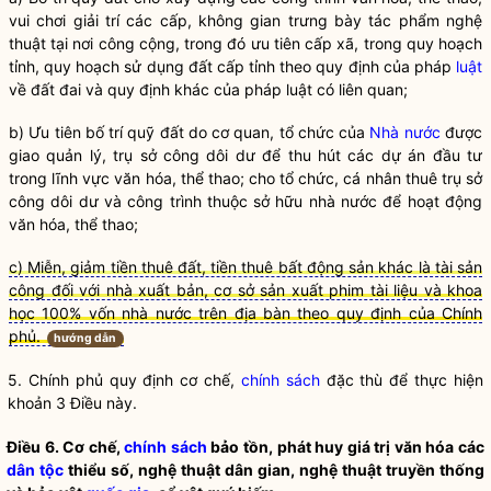
vui chơi giải trí các cấp, không gian trưng bày tác phẩm nghệ
thuật tại nơi công cộng, trong đó ưu tiên cấp xã, trong quy hoạch
tỉnh, quy hoạch sử dụng đất cấp tỉnh theo quy định của pháp
luật
về đất đai và quy định khác của pháp
luật
có liên quan;
b) Ưu tiên bố trí quỹ đất do cơ quan, tổ chức của
Nhà nước
được
giao quản lý, trụ sở công dôi dư để thu hút các dự án đầu tư
trong lĩnh vực văn hóa, thể thao; cho tổ chức, cá nhân thuê trụ sở
công dôi dư và công trình thuộc sở hữu
nhà nước
để hoạt động
văn hóa, thể thao;
c) Miễn, giảm tiền thuê đất, tiền thuê bất động sản khác là tài sản
công đối với nhà xuất bản, cơ sở sản xuất phim tài liệu và khoa
học 100% vốn nhà nước trên địa bàn theo quy định của Chính
phủ.
hướng dẫn
5. Chính phủ quy định cơ chế,
chính sách
đặc thù để thực hiện
khoản 3 Điều này.
Điều 6. Cơ chế,
chính sách
bảo tồn, phát huy giá trị văn hóa các
dân tộc
thiểu số, nghệ thuật dân gian, nghệ thuật truyền thống