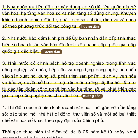
1. Nhà nước ưu tiên đầu tư xây dựng cơ sở dữ liệu quốc gia về
văn hóa, hạ tầng văn hóa số và nền tảng số dùng chung. Khuyến
khích doanh nghiệp đầu tư, phát triển sản phẩm, dịch vụ văn hóa
số theo phương thức đối tác công tư.
hướng dẫn
2. Nhà nước bảo đảm kinh phí để Ủy ban nhân dân cấp tỉnh thực
hiện số hóa di sản văn hóa đã được xếp hạng cấp quốc gia, cấp
quốc gia đặc biệt.
hướng dẫn
3. Nhà nước có chính sách hỗ trợ doanh nghiệp trong lĩnh vực
công nghiệp văn hóa, tiếp cận và ứng dụng công nghệ tiên tiến
vào sản xuất nội dung số, phát triển sản phẩm, dịch vụ văn hóa
và bảo vệ quyền sở hữu trí tuệ trên môi trường số; thu hút đầu tư
từ các tập đoàn công nghệ lớn vào hạ tầng số và phát triển các
giải pháp công nghệ cao cho văn hóa.
hướng dẫn
4. Thí điểm các mô hình kinh doanh văn hóa mới gắn với nền tảng
số: bảo tàng mở, nhà hát di động, thư viện số và một số loại thiết
chế văn hóa số khác theo quy định của Chính phủ.
Thời gian thực hiện thí điểm tối đa là 05 năm kể từ ngày Nghị