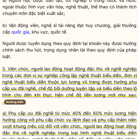
a) Người học được đào tạo, tốt nghiệp ở trong nước và nước
ngoài thuộc lĩnh vực văn hóa, nghệ thuật, thể thao có thành tích
chuyên môn đặc biệt xuất sắc;
b) Vận động viên, nghệ sĩ tài năng đạt huy chương, giải thưởng
cấp
quốc gia
, khu vực, quốc tế.
Người được tuyển dụng theo quy định tại khoản này được hưởng
chính sách
thu hút, trọng dụng nhân tài theo quy định của pháp
luật
.
3. Viên chức, người lao động hoạt động đặc thù về nghề nghiệp
trong các đơn vị sự nghiệp công lập nghệ thuật biểu diễn, đơn vị
nghệ thuật biểu diễn thuộc lực lượng vũ trang được hưởng phụ
cấp ưu đãi nghề, chế độ bồi dưỡng luyện tập và biểu diễn theo lộ
trình cho đến khi thực hiện chế độ tiền lương mới như sau:
hướng dẫn
a) Phụ cấp ưu đãi nghề từ mức 40% đến 60% mức lương hiện
hưởng cộng với phụ cấp chức vụ lãnh đạo và phụ cấp thâm niên
vượt khung (nếu có) đối với viên chức, người lao động hoạt động
đặc thù về nghề nghiệp trong loại hình nghệ thuật biểu diễn