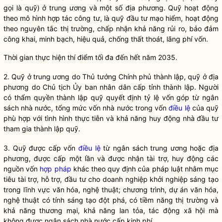
gọi là quỹ) ở trung ương và một số địa phương. Quỹ hoạt động
theo mô hình hợp tác công tư, là quỹ đầu tư mạo hiểm, hoạt động
theo nguyên tắc thị trường, chấp nhận khả năng rủi ro, bảo đảm
công khai, minh bạch, hiệu quả, chống thất thoát, lãng phí vốn.
Thời gian thực hiện thí điểm tối đa đến hết năm 2035.
2. Quỹ ở trung ương do Thủ tướng Chính phủ thành lập, quỹ ở địa
phương do Chủ tịch Ủy ban
nhân dân
cấp tỉnh thành lập. Người
có thẩm
quyền
thành lập quỹ quyết định tỷ lệ vốn góp từ ngân
sách
nhà nước
, tổng mức vốn
nhà nước
trong vốn
điều lệ
của quỹ
phù hợp với tình hình thực tiễn và khả năng huy động nhà đầu tư
tham gia thành lập quỹ.
3. Quỹ được cấp vốn
điều lệ
từ ngân sách trung ương hoặc địa
phương, được cấp một lần và được nhận tài trợ, huy động các
nguồn vốn
hợp pháp
khác theo quy định của pháp
luật
nhằm mục
tiêu tài trợ, hỗ trợ, đầu tư cho doanh nghiệp khởi nghiệp sáng tạo
trong lĩnh vực văn hóa, nghệ thuật; chương trình, dự án văn hóa,
nghệ thuật có tính sáng tạo đột phá, có tiềm năng thị trường và
khả năng thương mại, khả năng lan tỏa, tác động xã hội mà
không được ngân sách
nhà nước
cấp kinh phí.