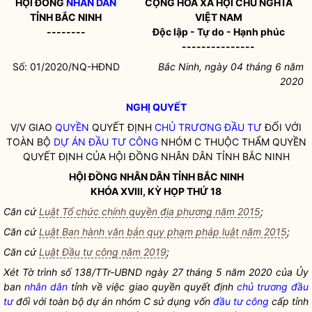
HỘI ĐỒNG
NHÂN DÂN
CỘNG HÒA XÃ HỘI CHỦ NGHĨA
TỈNH BẮC NINH
VIỆT NAM
--------
Độc lập - Tự do - Hạnh phúc
---------------
Số: 01/2020/NQ-HĐND
Bắc Ninh, ngày 04 tháng 6 năm
2020
NGHỊ QUYẾT
V/V GIAO
QUYỀN
QUYẾT ĐỊNH
CHỦ TRƯƠNG ĐẦU TƯ
ĐỐI VỚI
TOÀN BỘ
DỰ ÁN ĐẦU TƯ CÔNG
NHÓM C THUỘC THẨM
QUYỀN
QUYẾT ĐỊNH CỦA HỘI ĐỒNG
NHÂN DÂN
TỈNH BẮC NINH
HỘI ĐỒNG
NHÂN DÂN
TỈNH BẮC NINH
KHÓA XVIII, KỲ HỌP THỨ 18
Căn cứ
Luật Tổ chức chính quyền địa phương năm 2015
;
Căn cứ
Luật Ban hành văn bản quy phạm pháp luật năm 2015
;
Căn cứ
Luật Đầu tư công năm 2019
;
Xét Tờ trình số 138/TTr-UBND ngày 27 tháng 5 năm 2020 của Ủy
ban
nhân dân
tỉnh về việc giao quyền quyết định
chủ trương đầu
tư
đối với toàn bộ dự án nhóm C sử dụng vốn
đầu tư công
cấp tỉnh