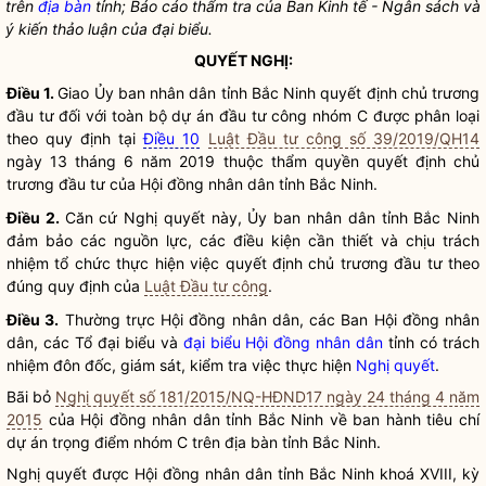
trên
địa bàn
tỉnh; Báo cáo thẩm tra của Ban Kinh tế - Ngân sách và
ý kiến thảo luận của đại biểu.
QUYẾT NGHỊ:
Điều 1.
Giao Ủy ban
nhân dân
tỉnh Bắc Ninh quyết định
chủ trương
đầu tư
đối với toàn bộ
dự án đầu tư công
nhóm C được phân loại
theo quy định tại
Điều 10
Luật Đầu tư công số 39/2019/QH14
ngày 13 tháng 6 năm 2019 thuộc thẩm
quyền
quyết định
chủ
trương đầu tư
của Hội đồng
nhân dân
tỉnh Bắc Ninh.
Điều 2.
Căn cứ
Nghị quyết
này, Ủy ban
nhân dân
tỉnh Bắc Ninh
đảm bảo các nguồn lực, các điều kiện cần thiết và chịu trách
nhiệm tổ chức thực hiện việc quyết định
chủ trương đầu tư
theo
đúng quy định của
Luật Đầu tư công
.
Điều 3.
Thường trực Hội đồng nhân dân, các Ban Hội đồng nhân
dân, các Tổ đại biểu và
đại biểu Hội đồng nhân dân
tỉnh có trách
nhiệm đôn đốc, giám sát, kiểm tra việc thực hiện
Nghị quyết
.
Bãi bỏ
Nghị quyết số 181/2015/NQ-HĐND17 ngày 24 tháng 4 năm
2015
của Hội đồng
nhân dân
tỉnh Bắc Ninh về ban hành tiêu chí
dự án trọng điểm nhóm C trên
địa bàn
tỉnh Bắc Ninh.
Nghị quyết
được Hội đồng
nhân dân
tỉnh Bắc Ninh khoá XVIII, kỳ