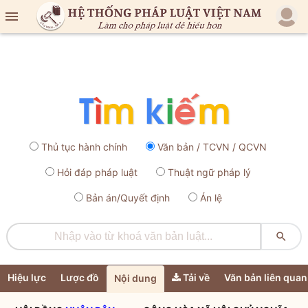

Thủ tục hành chính
Văn bản / TCVN / QCVN
Hỏi đáp pháp luật
Thuật ngữ pháp lý
Bản án/Quyết định
Án lệ

Hiệu lực
Lược đồ
Tải về
Văn bản liên quan
Nội dung