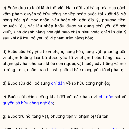
c) Buộc đưa ra khỏi lãnh thổ Việt Nam đối với hàng hóa quá cảnh
xâm phạm
quyền sở hữu công nghiệp
hoặc buộc tái xuất đối với
hàng hóa giả mạo
nhãn hiệu
hoặc
chỉ dẫn địa lý
, phương tiện,
nguyên liệu, vật liệu nhập khẩu được sử dụng chủ yếu để sản
xuất, kinh doanh hàng hóa giả mạo
nhãn hiệu
hoặc
chỉ dẫn địa lý
sau khi đã loại bỏ yếu tố vi phạm trên hàng hóa;
d) Buộc tiêu hủy yếu tố vi phạm, hàng hóa, tang vật, phương tiện
vi phạm không loại bỏ được yếu tố vi phạm hoặc hàng hóa vi
phạm gây hại cho sức khỏe con người, vật nuôi, cây trồng và môi
trường; tem, nhãn, bao bì, vật phẩm khác mang yếu tố vi phạm;
đ) Buộc sửa đổi, bổ sung
chỉ dẫn
về sở hữu công nghiệp;
e) Buộc cải chính công khai đối với các hành vi
chỉ dẫn
sai về
quyền sở hữu công nghiệp
;
g) Buộc thu hồi tang vật, phương tiện vi phạm bị tẩu tán;