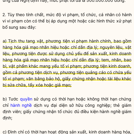
ứng của Nghị định này, mức phạt tối đa là 500.000.000 đồng.
2. Tùy theo tính chất, mức độ vi phạm, tổ chức, cá nhân có hành
vi vi phạm còn có thể bị áp dụng một hoặc các hình thức xử phạt
bổ sung sau đây:
a) Tịch thu tang vật, phương tiện vi phạm hành chính, bao gồm
hàng hóa giả mạo nhãn hiệu hoặc chỉ dẫn địa lý; nguyên liệu, vật
liệu, phương tiện được sử dụng chủ yếu để sản xuất, kinh doanh
hàng hóa giả mạo nhãn hiệu hoặc chỉ dẫn địa lý; tem, nhãn, bao
bì, vật phẩm khác mang yếu tố vi phạm; phương tiện kinh doanh,
gồm cả phương tiện dịch vụ, phương tiện quảng cáo có chứa yếu
tố vi phạm; văn bằng bảo hộ, giấy chứng nhận hoặc tài liệu khác
bị sửa chữa, tẩy xóa hoặc giả mạo;
b) Tước
quyền
sử dụng có thời hạn hoặc không thời hạn chứng
chỉ
hành nghề
dịch vụ đại diện sở hữu công nghiệp; thẻ giám
định viên; giấy chứng nhận tổ chức đủ điều kiện
hành nghề
giám
định;
c) Đình chỉ có thời hạn hoạt động sản xuất, kinh doanh hàng hóa,