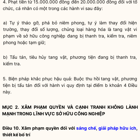
4. Phạt tiền từ 15.000.000 đồng đến 20.000.000 đồng đối với tổ
chức, cá nhân có một trong các hành vi sau đây:
a) Tự ý tháo gỡ, phá bỏ niêm phong, tự ý làm thay đổi hiện
trường, thay đổi số lượng, chủng loại hàng hóa là tang vật vi
phạm về sở hữu công nghiệp đang bị thanh tra, kiểm tra, niêm
phong hoặc tạm giữ;
b) Tẩu tán, tiêu hủy tang vật, phương tiện đang bị thanh tra,
kiểm tra.
5. Biện pháp khắc phục hậu quả: Buộc thu hồi tang vật, phương
tiện bị tẩu tán đối với hành vi quy định tại điểm b khoản 4 Điều
này.
MỤC 2. XÂM PHẠM QUYỀN VÀ
CẠNH TRANH
KHÔNG LÀNH
MẠNH TRONG LĨNH VỰC SỞ HỮU CÔNG NGHIỆP
Điều 10. Xâm phạm quyền đối với
sáng chế
,
giải pháp hữu ích
,
thiết kế bố trí