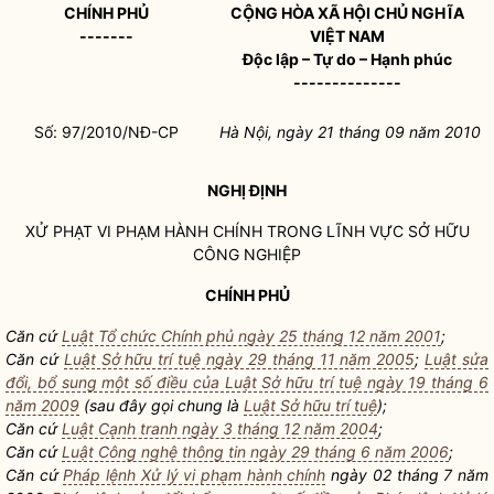
CHÍNH PHỦ
CỘNG HÒA XÃ HỘI CHỦ NGHĨA
-------
VIỆT NAM
Độc lập – Tự do – Hạnh phúc
--------------
Số: 97/2010/NĐ-CP
Hà Nội, ngày 21 tháng 09 năm 2010
NGHỊ ĐỊNH
XỬ PHẠT VI PHẠM HÀNH CHÍNH TRONG LĨNH VỰC SỞ HỮU
CÔNG NGHIỆP
CHÍNH PHỦ
Căn cứ
Luật Tổ chức Chính phủ ngày 25 tháng 12 năm 2001
;
Căn cứ
Luật Sở hữu trí tuệ ngày 29 tháng 11 năm 2005
;
Luật sửa
đổi, bổ sung một số điều của Luật Sở hữu trí tuệ ngày 19 tháng 6
năm 2009
(sau đây gọi chung là
Luật Sở hữu trí tuệ
);
Căn cứ
Luật Cạnh tranh ngày 3 tháng 12 năm 2004
;
Căn cứ
Luật Công nghệ thông tin ngày 29 tháng 6 năm 2006
;
Căn cứ
Pháp lệnh Xử lý vi phạm hành chính
ngày 02 tháng 7 năm