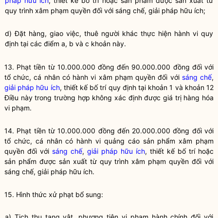
pháp hữu ích
, thiết kế bố trí hoặc sản phẩm được sản xuất từ
quy trình xâm phạm quyền đối với
sáng chế
,
giải pháp hữu ích
;
d) Đặt hàng, giao việc, thuê người khác thực hiện hành vi quy
định tại các điểm a, b và c khoản này.
13. Phạt tiền từ 10.000.000 đồng đến 90.000.000 đồng đối với
tổ chức, cá nhân có hành vi xâm phạm quyền đối với
sáng chế
,
giải pháp hữu ích
, thiết kế bố trí quy định tại khoản 1 và khoản 12
Điều này trong trường hợp không xác định được giá trị hàng hóa
vi phạm.
14. Phạt tiền từ 10.000.000 đồng đến 20.000.000 đồng đối với
tổ chức, cá nhân có hành vi quảng cáo sản phẩm xâm phạm
quyền đối với
sáng chế
,
giải pháp hữu ích
, thiết kế bố trí hoặc
sản phẩm được sản xuất từ quy trình xâm phạm quyền đối với
sáng chế
,
giải pháp hữu ích
.
15. Hình thức xử phạt bổ sung:
a) Tịch thu tang vật, phương tiện vi phạm hành chính đối với