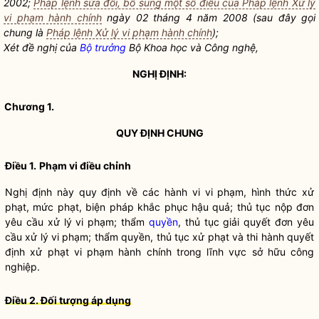
2002;
Pháp lệnh sửa đổi, bổ sung một số điều của Pháp lệnh Xử lý
vi phạm hành chính
ngày 02 tháng 4 năm 2008 (sau đây gọi
chung là
Pháp lệnh Xử lý vi phạm hành chính
);
Xét đề nghị của
Bộ trưởng
Bộ Khoa học và Công nghệ,
NGHỊ ĐỊNH:
Chương 1.
QUY ĐỊNH CHUNG
Điều 1.
Phạm vi điều chỉnh
Nghị định này quy định về các hành vi vi phạm, hình thức xử
phạt, mức phạt, biện pháp khắc phục hậu quả; thủ tục nộp đơn
yêu cầu xử lý vi phạm; thẩm
quyền
, thủ tục giải quyết đơn yêu
cầu xử lý vi phạm; thẩm
quyền
, thủ tục xử phạt và thi hành quyết
định xử phạt vi phạm hành chính trong lĩnh vực sở hữu công
nghiệp.
Điều 2. Đối tượng áp dụng