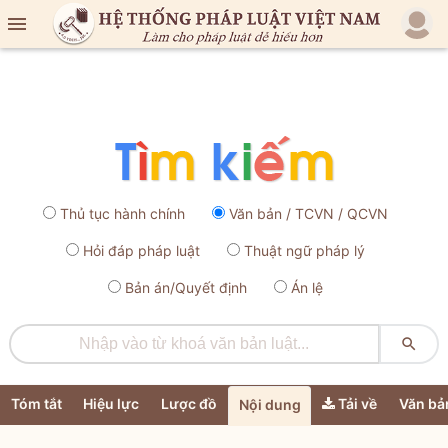

Thủ tục hành chính
Văn bản / TCVN / QCVN
Hỏi đáp pháp luật
Thuật ngữ pháp lý
Bản án/Quyết định
Án lệ

Tóm tắt
Hiệu lực
Lược đồ
Tải về
Văn bả
Nội dung