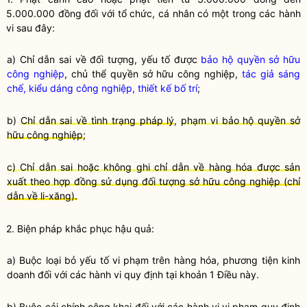
5.000.000 đồng đối với tổ chức, cá nhân có một trong các hành
vi sau đây:
a)
Chỉ dẫn
sai về đối tượng, yếu tố được
bảo hộ quyền sở hữu
công nghiệp
, chủ thể quyền sở hữu công nghiệp,
tác giả sáng
chế, kiểu dáng công nghiệp, thiết kế bố trí
;
b)
Chỉ dẫn sai về tình trạng pháp lý
,
phạm vi bảo hộ quyền sở
hữu công nghiệp
;
c) Chỉ dẫn sai hoặc không ghi chỉ dẫn về hàng hóa được sản
xuất theo hợp đồng sử dụng đối tượng sở hữu công nghiệp (chỉ
dẫn về li-xăng).
2. Biện pháp khắc phục hậu quả:
a) Buộc loại bỏ yếu tố vi phạm trên hàng hóa, phương tiện kinh
doanh đối với các hành vi quy định tại khoản 1 Điều này.
b) Buộc cải chính công khai đối với các hành vi vi phạm quy định