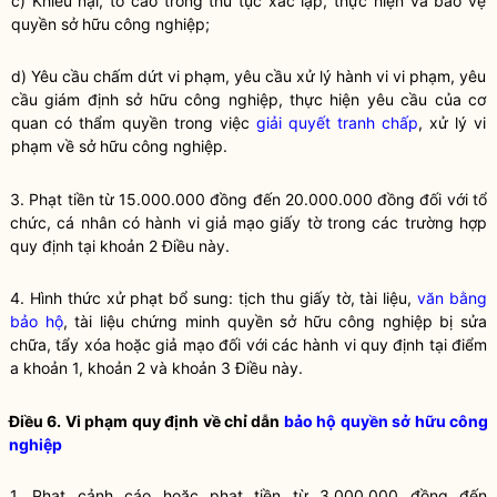
c) Khiếu nại, tố cáo trong thủ tục xác lập, thực hiện và bảo vệ
quyền sở hữu công nghiệp;
d) Yêu cầu chấm dứt vi phạm, yêu cầu xử lý hành vi vi phạm, yêu
cầu giám định sở hữu công nghiệp, thực hiện yêu cầu của cơ
quan có thẩm
quyền
trong việc
giải quyết tranh chấp
, xử lý vi
phạm về sở hữu công nghiệp.
3. Phạt tiền từ 15.000.000 đồng đến 20.000.000 đồng đối với tổ
chức, cá nhân có hành vi giả mạo giấy tờ trong các trường hợp
quy định tại khoản 2 Điều này.
4. Hình thức xử phạt bổ sung: tịch thu giấy tờ, tài liệu,
văn bằng
bảo hộ
, tài liệu chứng minh
quyền sở hữu công nghiệp
bị sửa
chữa, tẩy xóa hoặc giả mạo đối với các hành vi quy định tại điểm
a khoản 1, khoản 2 và khoản 3 Điều này.
Điều 6. Vi phạm quy định về
chỉ dẫn
bảo hộ quyền sở hữu công
nghiệp
1. Phạt cảnh cáo hoặc phạt tiền từ 3.000.000 đồng đến