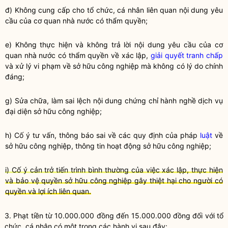
đ) Không cung cấp cho tổ chức, cá nhân liên quan nội dung yêu
cầu của cơ quan nhà nước có thẩm
quyền
;
e) Không thực hiện và không trả lời nội dung yêu cầu của cơ
quan nhà nước có thẩm
quyền
về xác lập,
giải quyết tranh chấp
và xử lý vi phạm về sở hữu công nghiệp mà không có lý do chính
đáng;
g) Sửa chữa, làm sai lệch nội dung chứng chỉ
hành nghề
dịch vụ
đại diện sở hữu công nghiệp;
h) Cố ý tư vấn, thông báo sai về các quy định của pháp
luật
về
sở hữu công nghiệp, thông tin hoạt động sở hữu công nghiệp;
i) Cố ý cản trở tiến trình bình thường của việc xác lập, thực hiện
và bảo vệ quyền sở hữu công nghiệp gây thiệt hại cho người có
quyền và lợi ích liên quan.
3. Phạt tiền từ 10.000.000 đồng đến 15.000.000 đồng đối với tổ
chức, cá nhân có một trong các hành vi sau đây: