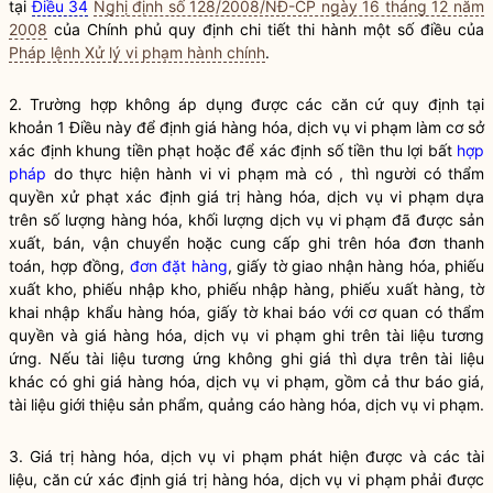
tại
Điều 34
Nghị định số 128/2008/NĐ-CP ngày 16 tháng 12 năm
2008
của Chính phủ quy định chi tiết thi hành một số điều của
Pháp lệnh Xử lý vi phạm hành chính
.
2. Trường hợp không áp dụng được các căn cứ quy định tại
khoản 1 Điều này để định giá hàng hóa, dịch vụ vi phạm làm cơ sở
xác định khung tiền phạt hoặc để xác định số tiền thu lợi bất
hợp
pháp
do thực hiện hành vi vi phạm mà có , thì người có thẩm
quyền
xử phạt xác định giá trị hàng hóa, dịch vụ vi phạm dựa
trên số lượng hàng hóa, khối lượng dịch vụ vi phạm đã được sản
xuất, bán, vận chuyển hoặc cung cấp ghi trên hóa đơn thanh
toán, hợp đồng,
đơn đặt hàng
, giấy tờ giao nhận hàng hóa, phiếu
xuất kho, phiếu nhập kho, phiếu nhập hàng, phiếu xuất hàng, tờ
khai nhập khẩu hàng hóa, giấy tờ khai báo với cơ quan có thẩm
quyền
và giá hàng hóa, dịch vụ vi phạm ghi trên tài liệu tương
ứng. Nếu tài liệu tương ứng không ghi giá thì dựa trên tài liệu
khác có ghi giá hàng hóa, dịch vụ vi phạm, gồm cả thư báo giá,
tài liệu giới thiệu sản phẩm, quảng cáo hàng hóa, dịch vụ vi phạm.
3. Giá trị hàng hóa, dịch vụ vi phạm phát hiện được và các tài
liệu, căn cứ xác định giá trị hàng hóa, dịch vụ vi phạm phải được