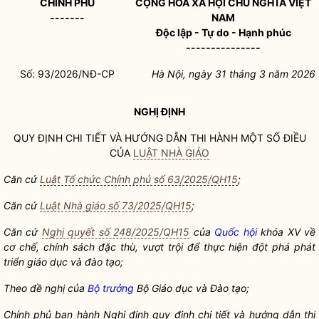
CHÍNH PHỦ
CỘNG HÒA XÃ HỘI CHỦ NGHĨA VIỆT
-------
NAM
Độc lập - Tự do - Hạnh phúc
---------------
Số: 93/2026/NĐ-CP
Hà Nội, ngày 31 tháng 3 năm 2026
NGHỊ ĐỊNH
QUY ĐỊNH CHI TIẾT VÀ HƯỚNG DẪN THI HÀNH MỘT SỐ ĐIỀU
CỦA
LUẬT NHÀ GIÁO
Căn cứ
Luật Tổ chức Chính phủ số 63/2025/QH15
;
Căn cứ
Luật Nhà giáo số 73/2025/QH15
;
Căn cứ
Nghị quyết số 248/2025/QH15
của
Quốc hội
khóa XV về
cơ chế, chính sách đặc thù, vượt trội để thực hiện đột phá phát
triển giáo dục và đào tạo;
Theo đề nghị của
Bộ trưởng
Bộ Giáo dục và Đào tạo;
Chính phủ ban hành Nghị định quy định chi tiết và hướng dẫn thi