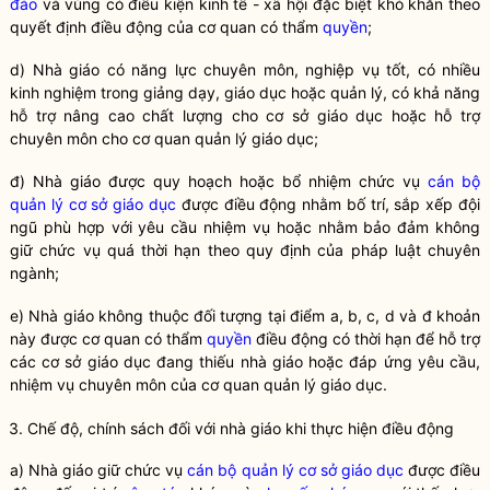
đảo
và vùng có điều kiện kinh tế - xã hội đặc biệt khó khăn theo
quyết định điều động của cơ quan có thẩm
quyền
;
d) Nhà giáo có năng lực chuyên môn, nghiệp vụ tốt, có nhiều
kinh nghiệm trong giảng dạy, giáo dục hoặc quản lý, có khả năng
hỗ trợ nâng cao chất lượng cho cơ sở giáo dục hoặc hỗ trợ
chuyên môn cho
cơ quan quản lý giáo dục
;
đ) Nhà giáo được quy hoạch hoặc bổ nhiệm chức vụ
cán bộ
quản lý cơ sở giáo dục
được điều động nhằm bố trí, sắp xếp đội
ngũ phù hợp với yêu cầu nhiệm vụ hoặc nhằm bảo đảm không
giữ chức vụ quá thời hạn theo quy định của pháp luật chuyên
ngành;
e) Nhà giáo không thuộc đối tượng tại điểm a, b, c, d và đ khoản
này được cơ quan có thẩm
quyền
điều động có thời hạn để hỗ trợ
các cơ sở giáo dục đang thiếu nhà giáo hoặc đáp ứng yêu cầu,
nhiệm vụ chuyên môn của
cơ quan quản lý giáo dục
.
3. Chế độ, chính sách đối với nhà giáo khi thực hiện điều động
a) Nhà giáo giữ chức vụ
cán bộ quản lý cơ sở giáo dục
được điều