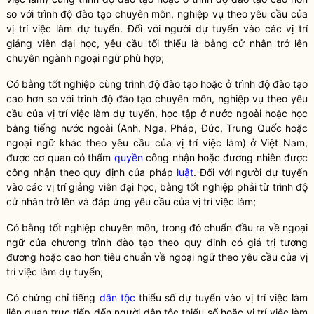
so với trình độ đào tạo chuyên môn, nghiệp vụ theo yêu cầu của
vị trí việc làm dự tuyển. Đối với người dự tuyển vào các vị trí
giảng viên
đại học, yêu cầu tối thiểu là bằng cử nhân trở lên
chuyên ngành ngoại ngữ phù hợp;
Có bằng tốt nghiệp cùng trình độ đào tạo hoặc ở trình độ đào tạo
cao hơn so với trình độ đào tạo chuyên môn, nghiệp vụ theo yêu
cầu của vị trí việc làm dự tuyển, học tập ở nước ngoài hoặc học
bằng tiếng nước ngoài (Anh, Nga, Pháp, Đức, Trung Quốc hoặc
ngoại ngữ khác theo yêu cầu của vị trí việc làm) ở Việt Nam,
được cơ quan có thẩm
quyền
công nhận hoặc đương nhiên được
công nhận theo quy định của pháp
luật
. Đối với người dự tuyển
vào các vị trí
giảng viên
đại học, bằng tốt nghiệp phải từ trình độ
cử nhân trở lên và đáp ứng yêu cầu của vị trí việc làm;
Có bằng tốt nghiệp chuyên môn, trong đó chuẩn đầu ra về ngoại
ngữ của chương trình đào tạo theo quy định có giá trị tương
đương hoặc cao hơn tiêu chuẩn về ngoại ngữ theo yêu cầu của vị
trí việc làm dự tuyển;
Có chứng chỉ tiếng
dân tộc
thiểu số dự tuyển vào vị trí việc làm
liên quan trực tiếp đến người
dân tộc
thiểu số hoặc vị trí việc làm