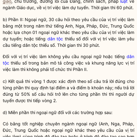
giáo
, chủ trương, đường lối của Đảng, chính sách, pháp
luật
về
ngành Giáo dục, về vị trí việc làm dự tuyển. Thời gian thi 60 phút.
b) Phần II: Ngoại ngữ, 30 câu hỏi theo yêu cầu của vị trí việc làm
bằng một trong năm thứ tiếng Anh, Nga, Pháp, Đức, Trung Quốc
hoặc lựa chọn 01 ngoại ngữ khác theo yêu cầu của vị trí việc làm
dự tuyển; hoặc tiếng
dân tộc
thiểu số đối với vị trí việc làm yêu
cầu tiếng
dân tộc
thiểu số. Thời gian thi 30 phút.
Đối với vị trí việc làm không yêu cầu ngoại ngữ hoặc tiếng
dân
tộc
thiểu số trong bản mô tả công việc và khung năng lực vị trí
việc làm thì không phải tổ chức thi Phần II.
c) Kết quả thi vòng 1 được xác định theo số câu trả lời đúng cho
từng phần thi quy định tại điểm a và điểm b khoản này; nếu trả lời
đúng từ 50% số câu hỏi trở lên cho từng phần thi thì người dự
tuyển được thi tiếp vòng 2.
d) Miễn phần thi ngoại ngữ đối với các trường hợp sau:
Có bằng tốt nghiệp chuyên ngành ngoại ngữ (Anh, Nga, Pháp,
Đức, Trung Quốc hoặc ngoại ngữ khác theo yêu cầu của vị trí
việc làm) cùng trình độ đào tạo hoặc ở trình độ đào tạo cao hơn