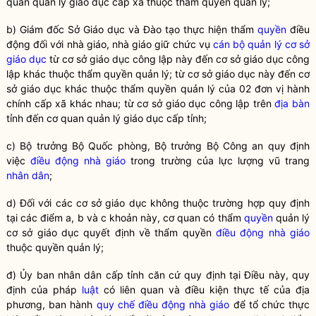
quan quản lý giáo dục
cấp xã thuộc thẩm
quyền
quản lý;
b) Giám đốc Sở Giáo dục và Đào tạo thực hiện thẩm
quyền
điều
động đối với nhà giáo, nhà giáo giữ chức vụ
cán bộ quản lý cơ sở
giáo dục
từ cơ sở giáo dục công lập này đến cơ sở giáo dục công
lập khác thuộc thẩm
quyền
quản lý; từ cơ sở giáo dục này đến cơ
sở giáo dục khác thuộc thẩm
quyền
quản lý của 02 đơn vị hành
chính cấp xã khác nhau; từ cơ sở giáo dục công lập trên
địa bàn
tỉnh đến
cơ quan quản lý giáo dục
cấp tỉnh;
c)
Bộ trưởng
Bộ Quốc phòng,
Bộ trưởng
Bộ Công an quy định
việc
điều động nhà giáo
trong trường của lực lượng vũ trang
nhân dân
;
d) Đối với các cơ sở giáo dục không thuộc trường hợp quy định
tại các điểm a, b và c khoản này, cơ quan có thẩm
quyền
quản lý
cơ sở giáo dục quyết định về thẩm
quyền
điều động nhà giáo
thuộc
quyền
quản lý;
đ) Ủy ban nhân dân cấp tỉnh căn cứ quy định tại Điều này, quy
định của pháp
luật
có liên quan và điều kiện thực tế của địa
phương, ban hành
quy chế
điều động nhà giáo
để tổ chức thực