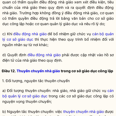
quan có thẩm
quyền
điều động nhà giáo
xem xét điều kiện, tiêu
chuẩn của nhà giáo theo quy định và ra quyết định
điều động
nhà giáo
. Trường hợp không đồng ý
điều động nhà giáo
, cơ quan
có thẩm
quyền
điều động trả lời bằng văn bản cho cơ sở giáo
dục công lập hoặc
cơ quan quản lý giáo dục
và nêu rõ lý do;
c) Khi
điều động nhà giáo
để bổ nhiệm giữ chức vụ
cán bộ quản
lý cơ sở giáo dục
thì thực hiện theo quy trình bổ nhiệm đối với
nguồn nhân sự từ nơi khác;
d) Quyết định
điều động nhà giáo
phải được cập nhật vào hồ sơ
điện tử của nhà giáo theo quy định.
Điều 12.
Thuyên chuyển nhà giáo
trong cơ sở giáo dục công lập
1. Đối tượng, nguyên tắc thuyên chuyển
a) Đối tượng thuyên chuyển: nhà giáo, nhà giáo giữ chức vụ
cán
bộ quản lý cơ sở giáo dục
trong các cơ sở giáo dục công lập có
nguyện vọng thuyên chuyển;
b) Nguyên tắc thuyên chuyển: việc
thuyên chuyển nhà giáo
được