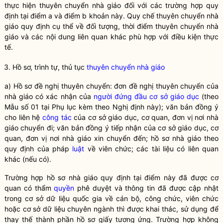
thực hiện
thuyên chuyển nhà giáo
đối với các trường hợp quy
định tại điểm a và điểm b khoản này.
Quy chế
thuyên chuyển nhà
giáo
quy định cụ thể về đối tượng, thời điểm
thuyên chuyển nhà
giáo
và các nội dung liên quan khác phù hợp với điều kiện thực
tế.
3. Hồ sơ, trình tự, thủ tục
thuyên chuyển nhà giáo
a) Hồ sơ đề nghị thuyên chuyển: đơn đề nghị thuyên chuyển của
nhà giáo có xác nhận của
người đứng đầu cơ sở giáo dục
(theo
Mẫu số 01 tại Phụ lục kèm theo Nghị định này); văn bản đồng ý
cho liên hệ
công tác
của cơ sở giáo dục, cơ quan, đơn vị nơi nhà
giáo chuyển đi; văn bản đồng ý tiếp nhận của cơ sở giáo dục, cơ
quan, đơn vị nơi nhà giáo xin chuyển đến; hồ sơ nhà giáo theo
quy định của pháp
luật
về viên chức; các tài liệu có liên quan
khác (nếu có).
Trường hợp hồ sơ nhà giáo quy định tại điểm này đã được cơ
quan có thẩm
quyền
phê duyệt và thông tin đã được cập nhật
trong cơ sở dữ liệu quốc gia về cán bộ, công chức, viên chức
hoặc cơ sở dữ liệu chuyên ngành thì được khai thác, sử dụng để
thay thế thành phần hồ sơ giấy tương ứng. Trường hợp không