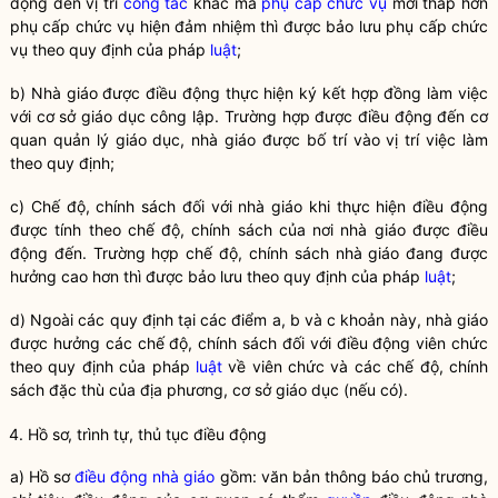
động đến vị trí
công tác
khác mà
phụ cấp chức vụ
mới thấp hơn
phụ cấp chức vụ
hiện đảm nhiệm thì được bảo lưu
phụ cấp chức
vụ
theo quy định của pháp
luật
;
b) Nhà giáo được điều động thực hiện ký kết hợp đồng làm việc
với cơ sở giáo dục công lập. Trường hợp được điều động đến
cơ
quan quản lý giáo dục
, nhà giáo được bố trí vào vị trí việc làm
theo quy định;
c) Chế độ, chính sách đối với nhà giáo khi thực hiện điều động
được tính theo chế độ, chính sách của nơi nhà giáo được điều
động đến. Trường hợp chế độ, chính sách nhà giáo đang được
hưởng cao hơn thì được bảo lưu theo quy định của pháp
luật
;
d) Ngoài các quy định tại các điểm a, b và c khoản này, nhà giáo
được hưởng các chế độ, chính sách đối với điều động viên chức
theo quy định của pháp
luật
về viên chức và các chế độ, chính
sách đặc thù của địa phương, cơ sở giáo dục (nếu có).
4. Hồ sơ, trình tự, thủ tục điều động
a) Hồ sơ
điều động nhà giáo
gồm: văn bản thông báo chủ trương,