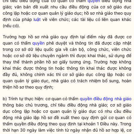
chỉ tiêu điều động của cơ quan có thẩm
quyền
điều động nhà
giáo
; văn bản đề xuất nhu cầu điều động của cơ sở giáo dục
công lập hoặc
cơ quan quản lý giáo dục
; hồ sơ nhà giáo theo quy
định của pháp
luật
về viên chức; các tài liệu có liên quan khác
(nếu có).
Trường hợp hồ sơ nhà giáo quy định tại điểm này đã được cơ
quan có thẩm
quyền
phê duyệt và thông tin đã được cập nhật
trong cơ sở dữ liệu quốc gia về cán bộ, công chức, viên chức
hoặc cơ sở dữ liệu chuyên ngành thì được khai thác, sử dụng để
thay thế thành phần hồ sơ giấy tương ứng. Trường hợp không
khai thác được thông tin hoặc thông tin khai thác được không
đầy đủ, không chính xác thì cơ sở giáo dục công lập hoặc
cơ
quan quản lý giáo dục
, nhà giáo có trách nhiệm bổ sung, hoàn
thiện hồ sơ theo quy định;
b) Trình tự thực hiện: cơ quan có thẩm
quyền
điều động nhà giáo
thông báo chủ trương, chỉ tiêu
điều động nhà giáo
; cơ sở giáo
dục công lập hoặc
cơ quan quản lý giáo dục
có nhu cầu
điều
động nhà giáo
lập hồ sơ đề xuất theo quy định gửi cơ quan có
thẩm
quyền
điều động theo quy định tại khoản 1 Điều này. Trong
thời hạn 30 ngày làm việc tính từ ngày nhận đủ hồ sơ hợp lệ, cơ