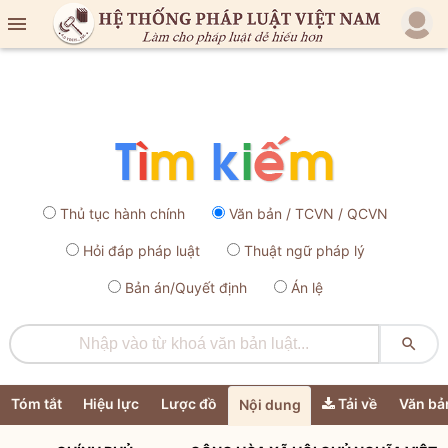

Thủ tục hành chính
Văn bản / TCVN / QCVN
Hỏi đáp pháp luật
Thuật ngữ pháp lý
Bản án/Quyết định
Án lệ

Tóm tắt
Hiệu lực
Lược đồ
Tải về
Văn bả
Nội dung