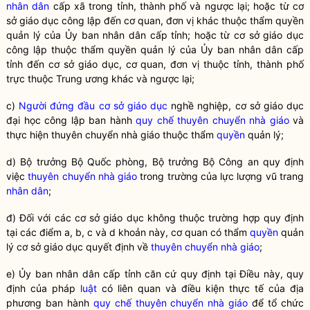
nhân dân
cấp xã trong tỉnh, thành phố và ngược lại; hoặc từ cơ
sở giáo dục công lập đến cơ quan, đơn vị khác thuộc thẩm
quyền
quản lý của Ủy ban
nhân dân
cấp tỉnh; hoặc từ cơ sở giáo dục
công lập thuộc thẩm
quyền
quản lý của Ủy ban
nhân dân
cấp
tỉnh đến cơ sở giáo dục, cơ quan, đơn vị thuộc tỉnh, thành phố
trực thuộc Trung ương khác và ngược lại;
c)
Người đứng đầu cơ sở giáo dục
nghề nghiệp, cơ sở giáo dục
đại học công lập ban hành
quy chế
thuyên chuyển nhà giáo
và
thực hiện
thuyên chuyển nhà giáo
thuộc thẩm
quyền
quản lý;
d)
Bộ trưởng
Bộ Quốc phòng,
Bộ trưởng
Bộ Công an quy định
việc
thuyên chuyển nhà giáo
trong trường của lực lượng vũ trang
nhân dân
;
đ) Đối với các cơ sở giáo dục không thuộc trường hợp quy định
tại các điểm a, b, c và d khoản này, cơ quan có thẩm
quyền
quản
lý cơ sở giáo dục quyết định về
thuyên chuyển nhà giáo
;
e) Ủy ban nhân dân cấp tỉnh căn cứ quy định tại Điều này, quy
định của pháp
luật
có liên quan và điều kiện thực tế của địa
phương ban hành
quy chế
thuyên chuyển nhà giáo
để tổ chức