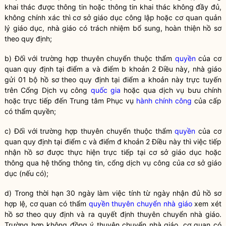
khai thác được thông tin hoặc thông tin khai thác không đầy đủ,
không chính xác thì cơ sở giáo dục công lập hoặc
cơ quan quản
lý giáo dục
, nhà giáo có trách nhiệm bổ sung, hoàn thiện hồ sơ
theo quy định;
b) Đối với trường hợp thuyên chuyển thuộc thẩm
quyền
của cơ
quan quy định tại điểm a và điểm b khoản 2 Điều này, nhà giáo
gửi 01 bộ hồ sơ theo quy định tại điểm a khoản này trực tuyến
trên Cổng Dịch vụ công
quốc gia
hoặc qua dịch vụ bưu chính
hoặc trực tiếp đến Trung tâm Phục vụ
hành chính công
của cấp
có thẩm
quyền
;
c) Đối với trường hợp thuyên chuyển thuộc thẩm
quyền
của cơ
quan quy định tại điểm c và điểm đ khoản 2 Điều này thì việc tiếp
nhận hồ sơ được thực hiện trực tiếp tại cơ sở giáo dục hoặc
thông qua hệ thống thông tin, cổng dịch vụ công của cơ sở giáo
dục (nếu có);
d) Trong thời hạn 30 ngày làm việc tính từ ngày nhận đủ hồ sơ
hợp lệ, cơ quan có thẩm
quyền
thuyên chuyển nhà giáo
xem xét
hồ sơ theo quy định và ra quyết định
thuyên chuyển nhà giáo
.
Trường hợp không đồng ý
thuyên chuyển nhà giáo
, cơ quan có