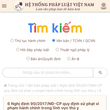

Thủ tục hành chính
Văn bản / TCVN / QCVN
Hỏi đáp pháp luật
Thuật ngữ pháp lý
Bản án/Quyết định
Án lệ

Trang chủ
Văn bản pháp luật
Nghị định 90/2017/NĐ-CP
quy định xử phạt vi phạm hành chính trong lĩnh vực thú y
6
6 Nghị định 90/2017/NĐ-CP quy định xử phạt vi
phạm hành chính trong lĩnh vực thú y