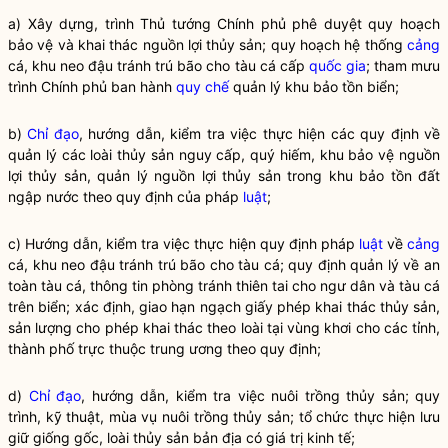
a) Xây dựng, trình Thủ tướng Chính phủ phê duyệt quy hoạch
bảo vệ và khai thác nguồn lợi thủy sản; quy hoạch hệ thống
cảng
cá, khu neo đậu tránh trú bão cho tàu cá cấp
quốc gia
; tham mưu
trình Chính phủ ban hành
quy chế
quản lý khu bảo tồn biển;
b)
Chỉ đạo
, hướng dẫn, kiểm tra việc thực hiện các quy định về
quản lý các loài thủy sản nguy cấp, quý hiếm, khu bảo vệ nguồn
lợi thủy sản, quản lý nguồn lợi thủy sản trong khu bảo tồn đất
ngập nước theo quy định của pháp
luật
;
c) Hướng dẫn, kiểm tra việc thực hiện quy định pháp
luật
về
cảng
cá, khu neo đậu tránh trú bão cho tàu cá; quy định quản lý về an
toàn tàu cá, thông tin phòng tránh thiên tai cho ngư dân và tàu cá
trên biển; xác định, giao hạn ngạch giấy phép khai thác thủy sản,
sản lượng cho phép khai thác theo loài tại vùng khơi cho các tỉnh,
thành phố trực thuộc trung ương theo quy định;
d)
Chỉ đạo
, hướng dẫn, kiểm tra việc nuôi trồng thủy sản; quy
trình, kỹ thuật, mùa vụ nuôi trồng thủy sản; tổ chức thực hiện lưu
giữ giống gốc, loài thủy sản bản địa có giá trị kinh tế;