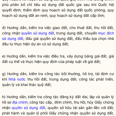
phủ phân bổ chỉ tiêu sử dụng đất
quốc gia
sau khi
Quốc hội
quyết định; thẩm định quy hoạch sử dụng đất quốc phòng, quy
hoạch sử dụng đất an ninh, quy hoạch sử dụng đất cấp tỉnh;
đ) Hướng dẫn, kiểm tra việc giao đất, cho thuê đất, thu hồi đất,
công nhận
quyền sử dụng đất
, trưng dụng đất, chuyển
mục đích
sử dụng đất
, đấu giá
quyền sử dụng đất
, đấu thầu lựa chọn nhà
đầu tư thực hiện dự án có sử dụng đất;
e) Hướng dẫn, kiểm tra việc điều tra, xây dựng bảng giá đất, giá
đất cụ thể và thực hiện quy định của pháp
luật
về giá đất;
g) Hướng dẫn, kiểm tra
công tác
bồi thường, hỗ trợ, tái định cư
khi
Nhà nước
thu hồi đất, trưng dụng đất;
công tác
phát triển,
quản lý và khai thác quỹ đất;
h) Hướng dẫn, kiểm tra
công tác
đăng ký đất đai, lập và quản lý
hồ sơ
địa chính
;
công tác
cấp, đính chính, thu hồi, hủy Giấy chứng
nhận
quyền sử dụng đất
, quyền sở hữu tài sản gắn liền với đất;
phát hành và quản lý phôi Giấy chứng nhận
quyền sử dụng đất
,