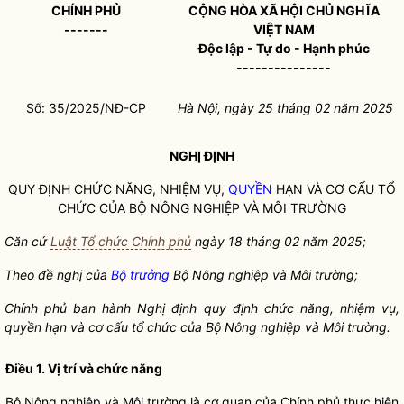
CHÍNH PHỦ
CỘNG HÒA XÃ HỘI CHỦ NGHĨA
-------
VIỆT NAM
Độc lập - Tự do - Hạnh phúc
---------------
Số: 35/2025/NĐ-CP
Hà Nội, ngày 25 tháng 02 năm 2025
NGHỊ ĐỊNH
QUY ĐỊNH CHỨC NĂNG, NHIỆM VỤ,
QUYỀN
HẠN VÀ CƠ CẤU TỔ
CHỨC CỦA BỘ NÔNG NGHIỆP VÀ MÔI TRƯỜNG
Căn cứ
Luật Tổ chức Chính phủ
ngày 18 tháng 02 năm 2025;
Theo đề nghị của
Bộ trưởng
Bộ Nông nghiệp và Môi trường;
Chính phủ ban hành Nghị định quy định chức năng, nhiệm vụ,
quyền
hạn và cơ cấu tổ chức của Bộ Nông nghiệp và Môi trường.
Điều 1. Vị trí và chức năng
Bộ Nông nghiệp và Môi trường là cơ quan của Chính phủ thực hiện