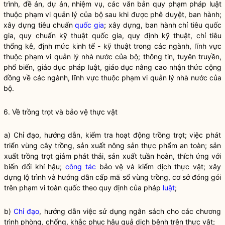
trình, đề án, dự án, nhiệm vụ, các văn bản quy phạm pháp
luật
thuộc phạm vi quản lý của bộ sau khi được phê duyệt, ban hành;
xây dựng tiêu chuẩn
quốc gia
; xây dựng, ban hành chỉ tiêu
quốc
gia
, quy chuẩn kỹ thuật
quốc gia
, quy định kỹ thuật, chỉ tiêu
thống kê, định mức kinh tế - kỹ thuật trong các ngành, lĩnh vực
thuộc phạm vi
quản lý nhà nước
của bộ; thông tin, tuyên truyền,
phổ biến, giáo dục pháp
luật
, giáo dục nâng cao nhận thức cộng
đồng về các ngành, lĩnh vực thuộc phạm vi
quản lý nhà nước
của
bộ.
6. Về trồng trọt và bảo vệ thực vật
a)
Chỉ đạo
, hướng dẫn, kiểm tra hoạt động trồng trọt; việc phát
triển vùng cây trồng, sản xuất nông sản thực phẩm an toàn; sản
xuất trồng trọt giảm phát thải, sản xuất tuần hoàn, thích ứng với
biến đổi khí hậu;
công tác
bảo vệ và kiểm dịch thực vật; xây
dựng lộ trình và hướng dẫn cấp mã số vùng trồng, cơ sở đóng gói
trên phạm vi toàn quốc theo quy định của pháp
luật
;
b)
Chỉ đạo
, hướng dẫn việc sử dụng ngân sách cho các chương
trình phòng, chống, khắc phục hậu quả dịch bệnh trên thực vật;