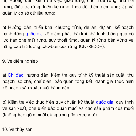
m) Hướng dẫn, kiểm tra việc giao rừng, cho thuê rừng, thu hồi
rừng, điều tra rừng, kiểm kê rừng, theo dõi diễn biến rừng; lập và
quản lý cơ sở dữ liệu rừng;
n) Hướng dẫn, triển khai chương trình, đề án, dự án, kế hoạch
hành động
quốc gia
về giảm phát thải khí nhà kính thông qua nỗ
lực hạn chế mất rừng, suy thoái rừng, quản lý rừng bền vững và
nâng cao trữ lượng các-bon của rừng (UN-REDD+).
9. Về diêm nghiệp
a)
Chỉ đạo
, hướng dẫn, kiểm tra quy trình kỹ thuật sản xuất, thu
hoạch, sơ chế, chế biến, bảo quản tổng kết, đánh giá thực hiện
kế hoạch sản xuất muối hàng năm;
b) Kiểm tra việc thực hiện quy chuẩn kỹ thuật
quốc gia
, quy trình
về sản xuất, chế biến bảo quản muối và các sản phẩm của muối
(không bao gồm muối dùng trong lĩnh vực y tế).
10. Về thủy sản