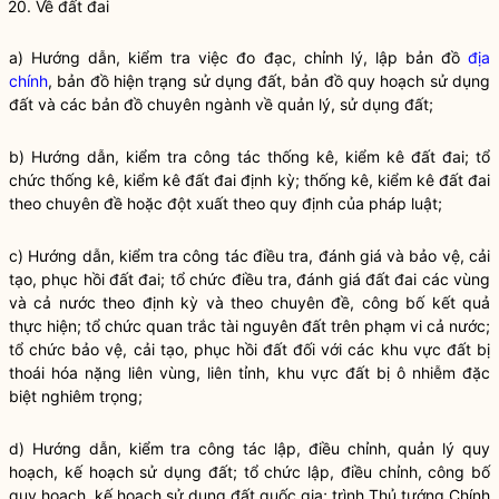
20. Về đất đai
a) Hướng dẫn, kiểm tra việc đo đạc, chỉnh lý, lập bản đồ
địa
chính
, bản đồ hiện trạng sử dụng đất, bản đồ quy hoạch sử dụng
đất và các bản đồ chuyên ngành về quản lý, sử dụng đất;
b) Hướng dẫn, kiểm tra
công tác
thống kê, kiểm kê đất đai; tổ
chức thống kê, kiểm kê đất đai định kỳ; thống kê, kiểm kê đất đai
theo chuyên đề hoặc đột xuất theo quy định của pháp
luật
;
c) Hướng dẫn, kiểm tra
công tác
điều tra, đánh giá và bảo vệ, cải
tạo, phục hồi đất đai; tổ chức điều tra, đánh giá đất đai các vùng
và cả nước theo định kỳ và theo chuyên đề, công bố kết quả
thực hiện; tổ chức quan trắc tài nguyên đất trên phạm vi cả nước;
tổ chức bảo vệ, cải tạo, phục hồi đất đối với các khu vực đất bị
thoái hóa nặng liên vùng, liên tỉnh, khu vực đất bị ô nhiễm đặc
biệt nghiêm trọng;
d) Hướng dẫn, kiểm tra
công tác
lập, điều chỉnh, quản lý quy
hoạch, kế hoạch sử dụng đất; tổ chức lập, điều chỉnh, công bố
quy hoạch, kế hoạch sử dụng đất
quốc gia
; trình Thủ tướng Chính