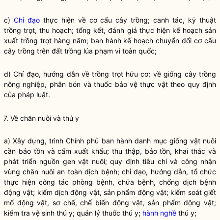
c)
Chỉ đạo
thực hiện về cơ cấu cây trồng; canh tác, kỹ thuật
trồng trọt, thu hoạch; tổng kết, đánh giá thực hiện kế hoạch sản
xuất trồng trọt hàng năm; ban hành kế hoạch chuyển đổi cơ cấu
cây trồng trên đất trồng lúa phạm vi toàn quốc;
d)
Chỉ đạo
, hướng dẫn về trồng trọt hữu cơ; về giống cây trồng
nông nghiệp, phân bón và thuốc bảo vệ thực vật theo quy định
của pháp
luật
.
7. Về chăn nuôi và thú y
a) Xây dựng, trình Chính phủ ban hành danh mục giống vật nuôi
cần bảo tồn và cấm xuất khẩu; thu thập, bảo tồn, khai thác và
phát triển nguồn gen vật nuôi; quy định tiêu chí và công nhận
vùng chăn nuôi an toàn dịch bệnh;
chỉ đạo
, hướng dẫn, tổ chức
thực hiện
công tác
phòng bệnh, chữa bệnh, chống dịch bệnh
động vật; kiểm dịch động vật, sản phẩm động vật; kiểm soát giết
mổ động vật, sơ chế, chế biến động vật, sản phẩm động vật;
kiểm tra vệ sinh thú y; quản lý thuốc thú y;
hành nghề
thú y;