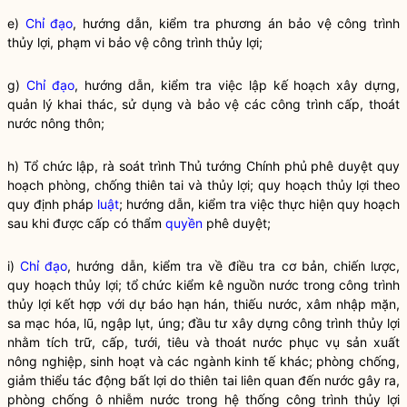
e)
Chỉ đạo
, hướng dẫn, kiểm tra phương án bảo vệ công trình
thủy lợi, phạm vi bảo vệ công trình thủy lợi;
g)
Chỉ đạo
, hướng dẫn, kiểm tra việc lập kế hoạch xây dựng,
quản lý khai thác, sử dụng và bảo vệ các công trình cấp, thoát
nước nông thôn;
h) Tổ chức lập, rà soát trình Thủ tướng Chính phủ phê duyệt quy
hoạch phòng, chống thiên tai và thủy lợi; quy hoạch thủy lợi theo
quy định pháp
luật
; hướng dẫn, kiểm tra việc thực hiện quy hoạch
sau khi được cấp có thẩm
quyền
phê duyệt;
i)
Chỉ đạo
, hướng dẫn, kiểm tra về điều tra cơ bản, chiến lược,
quy hoạch thủy lợi; tổ chức kiểm kê nguồn nước trong công trình
thủy lợi kết hợp với dự báo hạn hán, thiếu nước, xâm nhập mặn,
sa mạc hóa, lũ, ngập lụt, úng; đầu tư xây dựng công trình thủy lợi
nhằm tích trữ, cấp, tưới, tiêu và thoát nước phục vụ sản xuất
nông nghiệp, sinh hoạt và các ngành kinh tế khác; phòng chống,
giảm thiểu tác động bất lợi do thiên tai liên quan đến nước gây ra,
phòng chống ô nhiễm nước trong hệ thống công trình thủy lợi