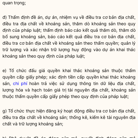
quan trọng;
đ) Thẩm định đề án, dự án, nhiệm vụ về điều tra cơ bản địa chất,
điều tra địa chất về khoáng sản, thăm dò khoáng sản theo quy
định của pháp
luật
; thẩm định báo cáo kết quả thăm dò, thăm dò
bổ sung khoáng sản, báo cáo kết quả điều tra cơ bản địa chất,
điều tra cơ bản địa chất về khoáng sản theo thẩm
quyền
; quản lý
trữ lượng và xác nhận trữ lượng huy động vào dự án khai thác
khoáng sản theo quy định của pháp
luật
;
e) Tổ chức đấu giá
quyền
khai thác khoáng sản thuộc thẩm
quyền
cấp giấy phép; xác định tiền cấp
quyền
khai thác khoáng
sản,
chi phí
hoàn trả việc sử dụng thông tin dữ liệu địa chất,
lượng hóa và hạch toán giá trị tài nguyên địa chất, khoáng sản
thuộc thẩm
quyền
cấp giấy phép theo quy định của pháp
luật
;
g) Tổ chức thực hiện đăng ký hoạt động điều tra cơ bản địa chất,
điều tra địa chất về khoáng sản; thống kê, kiểm kê tài nguyên địa
chất và trữ lượng khoáng sản;