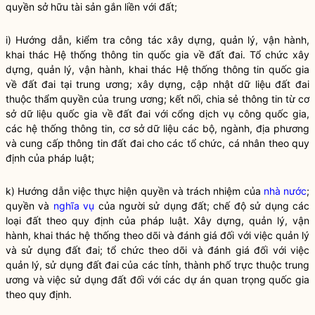
quyền sở hữu tài sản gắn liền với đất;
i) Hướng dẫn, kiểm tra
công tác
xây dựng, quản lý, vận hành,
khai thác Hệ thống thông tin
quốc gia
về đất đai. Tổ chức xây
dựng, quản lý, vận hành, khai thác Hệ thống thông tin
quốc gia
về đất đai tại trung ương; xây dựng, cập nhật dữ liệu đất đai
thuộc thẩm
quyền
của trung ương; kết nối, chia sẻ thông tin từ cơ
sở dữ liệu
quốc gia
về đất đai với cổng dịch vụ công
quốc gia
,
các hệ thống thông tin, cơ sở dữ liệu các bộ, ngành, địa phương
và cung cấp thông tin đất đai cho các tổ chức, cá nhân theo quy
định của pháp
luật
;
k) Hướng dẫn việc thực hiện quyền và trách nhiệm của
nhà nước
;
quyền và
nghĩa vụ
của người sử dụng đất; chế độ sử dụng các
loại đất theo quy định của pháp
luật
. Xây dựng, quản lý, vận
hành, khai thác hệ thống theo dõi và đánh giá đối với việc quản lý
và sử dụng đất đai; tổ chức theo dõi và đánh giá đối với việc
quản lý, sử dụng đất đai của các tỉnh, thành phố trực thuộc trung
ương và việc sử dụng đất đối với các dự án quan trọng
quốc gia
theo quy định.