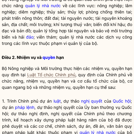
chức năng
quản lý nhà nước
về các lĩnh vực: nông nghiệp; lâm
nghiệp; diêm nghiệp; thủy sản; thủy lợi; phòng chống thiên tai;
phát triển nông thôn; đất đai; tài nguyên nước; tài nguyên khoáng
sản, địa chất; môi trường; khí tượng thuỷ văn; biến đổi khí hậu; đo
đạc và bản đồ; quản lý tổng hợp tài nguyên và bảo vệ môi trường
biển và hải
đảo
; viễn thám;
quản lý nhà nước
các dịch vụ công
trong các lĩnh vực thuộc phạm vi quản lý của bộ.
Điều 2. Nhiệm vụ và
quyền
hạn
Bộ Nông nghiệp và Môi trường thực hiện các nhiệm vụ,
quyền
hạn
quy định tại
Luật Tổ chức Chính phủ
, quy định của Chính phủ về
chức năng, nhiệm vụ,
quyền
hạn và cơ cấu tổ chức của bộ, cơ
quan ngang bộ và những nhiệm vụ,
quyền
hạn cụ thể sau:
1. Trình Chính phủ dự án
luật
, dự thảo
nghị quyết
của
Quốc hội
;
dự án
pháp lệnh
, dự thảo
nghị quyết
của Ủy ban thường vụ
Quốc
hội
; dự thảo nghị định,
nghị quyết
của Chính phủ theo chương
trình, kế hoạch xây dựng pháp
luật
hàng năm của bộ đã được
phê duyệt và các cơ chế, chính sách, dự án, đề án, văn bản quy
phạm pháp
luật
khác thuộc phạm vi
quản lý nhà nước
của bộ