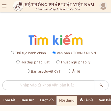

Thủ tục hành chính
Văn bản / TCVN / QCVN
Hỏi đáp pháp luật
Thuật ngữ pháp lý
Bản án/Quyết định
Án lệ

Tóm tắt
Hiệu lực
Lược đồ
Tải về
Văn bả
Nội dung