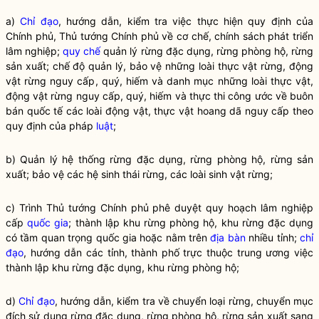
a)
Chỉ đạo
, hướng dẫn, kiểm tra việc thực hiện quy định của
Chính phủ, Thủ tướng Chính phủ về cơ chế, chính sách phát triển
lâm nghiệp;
quy chế
quản lý rừng đặc dụng, rừng phòng hộ, rừng
sản xuất; chế độ quản lý, bảo vệ những loài thực vật rừng, động
vật rừng nguy cấp, quý, hiếm và danh mục những loài thực vật,
động vật rừng nguy cấp, quý, hiếm và thực thi công ước về buôn
bán quốc tế các loài động vật, thực vật hoang dã nguy cấp theo
quy định của pháp
luật
;
b) Quản lý hệ thống rừng đặc dụng, rừng phòng hộ, rừng sản
xuất; bảo vệ các hệ sinh thái rừng, các loài sinh vật rừng;
c) Trình Thủ tướng Chính phủ phê duyệt quy hoạch lâm nghiệp
cấp
quốc gia
; thành lập khu rừng phòng hộ, khu rừng đặc dụng
có tầm quan trọng
quốc gia
hoặc nằm trên
địa bàn
nhiều tỉnh;
chỉ
đạo
, hướng dẫn các tỉnh, thành phố trực thuộc trung ương việc
thành lập khu rừng đặc dụng, khu rừng phòng hộ;
d)
Chỉ đạo
, hướng dẫn, kiểm tra về chuyển loại rừng, chuyển mục
đích sử dụng rừng đặc dụng, rừng phòng hộ, rừng sản xuất sang