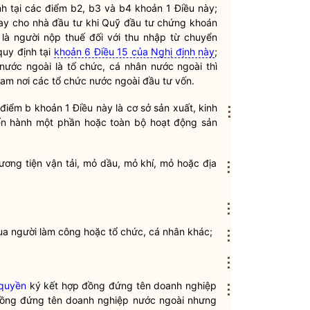
h tại các điểm b2, b3 và b4 khoản 1 Điều này;
hay cho nhà đầu tư khi Quỹ đầu tư chứng khoán
là người nộp thuế đối với thu nhập từ chuyển
quy định tại
khoản 6 Điều 15 của Nghị định này
;
ước ngoài là tổ chức, cá nhân nước ngoài thì
am nơi các tổ chức nước ngoài đầu tư vốn.
điểm b khoản 1 Điều này là cơ sở sản xuất, kinh
⋮
ến hành một phần hoặc toàn bộ hoạt động sản
ơng tiện vận tải, mỏ dầu, mỏ khí, mỏ hoặc địa
⋮
⋮
ua người làm công hoặc tổ chức, cá nhân khác;
⋮
⋮
quyền
ký kết hợp đồng đứng tên doanh nghiệp
⋮
ồng đứng tên doanh nghiệp nước ngoài nhưng