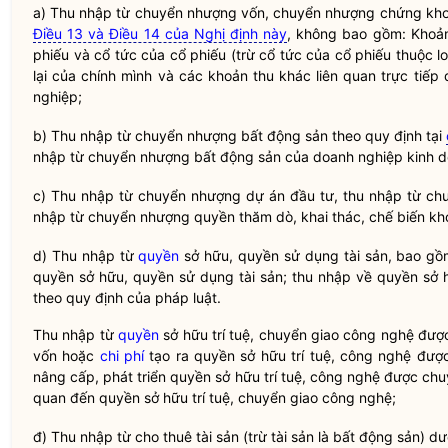
a) Thu nhập từ chuyển nhượng vốn, chuyển nhượng chứng kho
Điều 13 và Điều 14 của Nghị định này
, không bao gồm: Khoản 
phiếu và cổ tức của cổ phiếu (trừ cổ tức của cổ phiếu thuộc lo
lại của chính mình và các khoản thu khác liên quan trực tiế
nghiệp;
b) Thu nhập từ chuyển nhượng bất động sản theo quy định tại
nhập từ chuyển nhượng bất động sản của doanh nghiệp kinh d
c) Thu nhập từ chuyển nhượng dự án đầu tư, thu nhập từ ch
nhập từ chuyển nhượng quyền thăm dò, khai thác, chế biến k
d) Thu nhập từ
quyền
sở hữu,
quyền
sử dụng tài sản, bao gồ
quyền
sở hữu,
quyền
sử dụng tài sản; thu nhập về
quyền
sở h
theo quy định của pháp
luật
.
Thu nhập từ
quyền
sở hữu trí tuệ, chuyển giao công nghệ được
vốn hoặc
chi phí
tạo ra
quyền
sở hữu trí tuệ, công nghệ đượ
nâng cấp, phát triển
quyền
sở hữu trí tuệ, công nghệ được chu
quan đến
quyền
sở hữu trí tuệ, chuyển giao công nghệ;
đ) Thu nhập từ cho thuê tài sản (trừ tài sản là bất động sản) dư