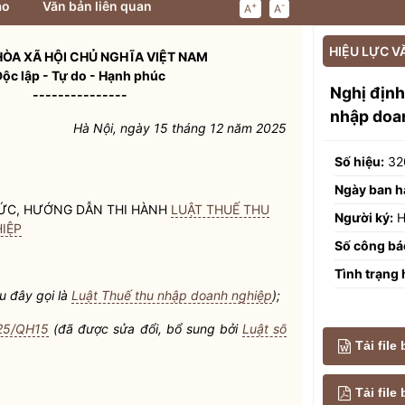
ảo
Văn bản liên quan
+
-
A
A
HIỆU LỰC V
ÒA XÃ HỘI CHỦ NGHĨA VIỆT NAM
Độc lập - Tự do - Hạnh phúc
Nghị địn
---------------
nhập doa
Hà Nội, ngày 15 tháng 12 năm 2025
Số hiệu:
32
Ngày ban h
CHỨC, HƯỚNG DẪN THI HÀNH
LUẬT THUẾ THU
Người ký:
H
IỆP
Số công bá
Tình trạng 
u đây gọi là
Luật Thuế thu nhập doanh nghiệp
);
025/QH15
(đã được sửa đổi, bổ sung bởi
Luật số
Tải file
Tải fil