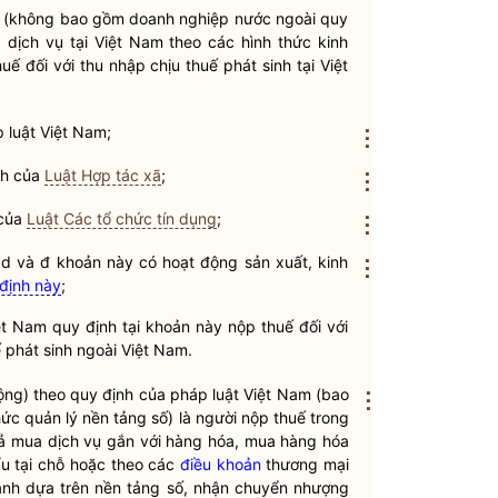
am (không bao gồm doanh nghiệp nước ngoài quy
dịch vụ tại Việt Nam theo các hình thức kinh
ế đối với thu nhập chịu thuế phát sinh tại Việt
áp
luật
Việt Nam;
⋮
nh của
Luật Hợp tác xã
;
⋮
 của
Luật Các tổ chức tín dụng
;
⋮
, d và đ khoản này có hoạt động sản xuất, kinh
⋮
định này
;
t Nam quy định tại khoản này nộp thuế đối với
ế phát sinh ngoài Việt Nam.
động) theo quy định của pháp
luật
Việt Nam (bao
⋮
ức quản lý nền tảng số) là người nộp thuế trong
cả mua dịch vụ gắn với hàng hóa, mua hàng hóa
u tại chỗ hoặc theo các
điều khoản
thương mại
oanh dựa trên nền tảng số, nhận chuyển nhượng