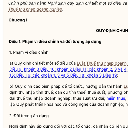
Chính phủ ban hành Nghị định quy định chi tiết một số điều v
Thuế thu nhập doanh nghiệp
.
Chương I
QUY ĐỊNH CHU
Điều 1. Phạm vi điều chỉnh và đối tượng áp dụng
1. Phạm vi điều chỉnh
a) Quy định chi tiết một số điều của
Luật Thuế thu nhập doanh
Điều 9; khoản 3 Điều 10; khoản 2 Điều 11; các khoản 2, 3 và 4 
15; Điều 16; các khoản 1, 3 và 5 Điều 18; khoản 3 Điều 19
;
b) Quy định các biện pháp để tổ chức, hướng dẫn thi hành
Lu
định thu nhập tính thuế; căn cứ tính thuế; thuế suất; phương p
đãi thuế thu nhập doanh nghiệp; thuế suất ưu đãi;
miễn thuế
,
lập Quỹ phát triển khoa học và công nghệ của doanh nghiệp; hi
2. Đối tượng áp dụng
Nghị định này áp dụng đối với các tổ chức, cá nhân có liên q