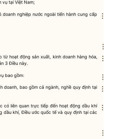
 vụ tại Việt Nam;
ó doanh nghiệp nước ngoài tiến hành cung cấp
⋮
⋮
p từ hoạt động sản xuất, kinh doanh hàng hóa,
⋮
ản 3 Điều này.
 vụ bao gồm:
⋮
h doanh, bao gồm cả ngành, nghề quy định tại
⋮
 có liên quan trực tiếp đến hoạt động dầu khí
⋮
g dầu khí, Điều ước quốc tế và quy định tại các
⋮