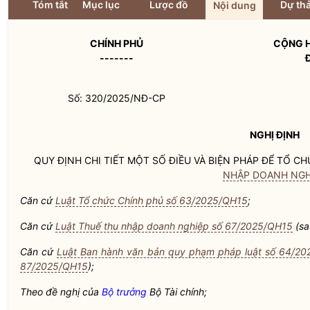
Tóm tắt
Mục lục
Lược đồ
Dự th
Nội dung
CHÍNH PHỦ
CỘNG H
-------
Số: 320/2025/NĐ-CP
NGHỊ ĐỊNH
QUY ĐỊNH CHI TIẾT MỘT SỐ ĐIỀU VÀ BIỆN PHÁP ĐỂ TỔ 
NHẬP DOANH NGH
Căn cứ
Luật Tổ chức Chính phủ số 63/2025/QH15
;
Căn cứ
Luật Thuế thu nhập doanh nghiệp số 67/2025/QH15
(sa
Căn cứ
Luật Ban hành văn bản quy phạm pháp luật số 64/2
87/2025/QH15
);
Theo đề nghị của
Bộ trưởng
Bộ Tài chính;