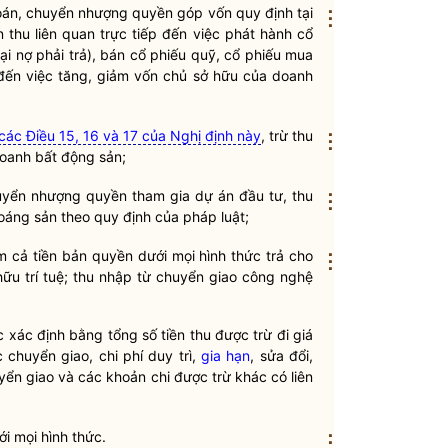
án, chuyển nhượng quyền góp vốn quy định tại
⋮
thu liên quan trực tiếp đến việc phát hành cổ
ại nợ phải trả), bán cổ phiếu quỹ, cổ phiếu mua
p đến việc tăng, giảm vốn chủ sở hữu của doanh
các Điều 15, 16 và 17 của Nghị định này
, trừ thu
⋮
oanh bất động sản;
uyển nhượng quyền tham gia dự án đầu tư, thu
⋮
hoáng sản theo quy định của pháp
luật
;
m cả tiền bản
quyền
dưới mọi hình thức trả cho
⋮
ữu trí tuệ; thu nhập từ chuyển giao công nghệ
 xác định bằng tổng số tiền thu được trừ đi giá
c chuyển giao,
chi phí
duy trì,
gia hạn
, sửa đổi,
yển giao và các khoản chi được trừ khác có liên
ới mọi hình thức.
⋮