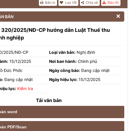
Bản in
Lưu VB
Chia sẻ
Báo lỗi

ĂN BẢN
h 320/2025/NĐ-CP hướng dẫn Luật Thuế thu
nh nghiệp
0/2025/NĐ-CP
Loại văn bản:
Nghị định
ành:
15/12/2025
Nơi ban hành:
Chính phủ
ồ Đức Phớc
Ngày công báo:
Đang cập nhật
o:
Đang cập nhật
Ngày hiệu lực:
15/12/2025
hiệu lực:
Kiểm tra
Tải văn bản
 bản word
e bản PDF/Scan