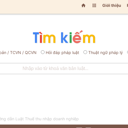


Giới thiệu
bản / TCVN / QCVN
Hỏi đáp pháp luật
Thuật ngữ pháp lý
ng dẫn Luật Thuế thu nhập doanh nghiệp