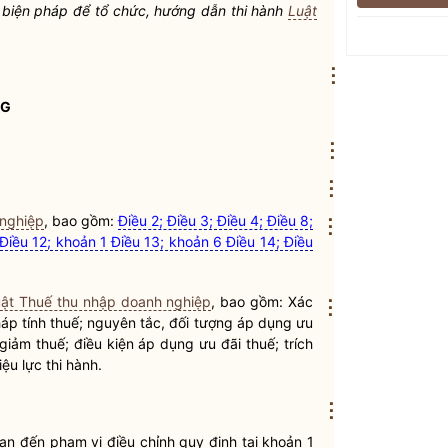
à biện pháp để tổ chức, hướng dẫn thi hành
Luật
⋮
NG
⋮
⋮
 nghiệp
, bao gồm:
Điều 2; Điều 3; Điều 4; Điều 8;
⋮
Điều 12; khoản 1 Điều 13; khoản 6 Điều 14; Điều
ật Thuế thu nhập doanh nghiệp
, bao gồm: Xác
⋮
háp tính thuế; nguyên tắc, đối tượng áp dụng ưu
 giảm thuế; điều kiện áp dụng ưu đãi thuế; trích
ệu lực thi hành.
⋮
uan đến phạm vi điều chỉnh quy định tại khoản 1