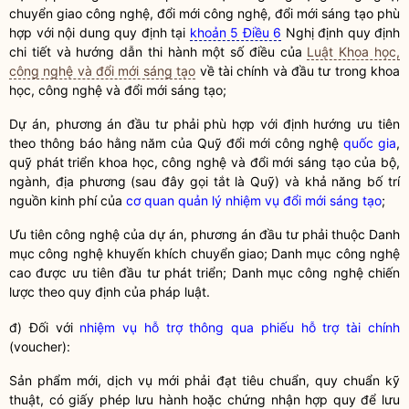
chuyển giao
công nghệ
, đổi mới
công nghệ
,
đổi mới sáng tạo
phù
hợp với nội dung quy định tại
khoản 5 Điều 6
Nghị định quy định
chi tiết và hướng dẫn thi hành một số điều của
Luật Khoa học,
công nghệ và đổi mới sáng tạo
về tài chính và đầu tư trong
khoa
học
,
công nghệ
và
đổi mới sáng tạo
;
Dự án, phương án đầu tư phải phù hợp với định hướng ưu tiên
theo thông báo hằng năm của Quỹ đổi mới
công nghệ
quốc gia
,
quỹ phát triển
khoa học
,
công nghệ
và đổi mới sáng tạo của bộ,
ngành, địa phương (sau đây gọi tắt là Quỹ) và khả năng bố trí
nguồn kinh phí của
cơ quan quản lý nhiệm vụ đổi mới sáng tạo
;
Ưu tiên
công nghệ
của dự án, phương án đầu tư phải thuộc Danh
mục
công nghệ
khuyến khích chuyển giao; Danh mục
công nghệ
cao được ưu tiên đầu tư phát triển; Danh mục
công nghệ
chiến
lược theo quy định của pháp
luật
.
đ) Đối với
nhiệm vụ hỗ trợ thông qua phiếu hỗ trợ tài chính
(voucher):
Sản phẩm mới, dịch vụ mới phải đạt tiêu chuẩn, quy chuẩn kỹ
thuật, có giấy phép lưu hành hoặc chứng nhận hợp quy để lưu