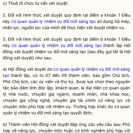
c) Thuê tổ chức tư vấn xét duyệt.
2. Đối với hình thức xét duyệt quy định tại điểm a khoản 1 Điều
này
cơ quan quản lý nhiệm vụ đổi mới sáng tạo
sử dụng bộ máy,
nhân lực, nguồn lực của mình để thực hiện xét duyệt nhiệm vụ.
3. Đối với hình thức xét duyệt quy định tại điểm b khoản 1 Điều
này
cơ quan quản lý nhiệm vụ đổi mới sáng tạo
thành lập Hội
đồng xét duyệt nhiệm vụ đổi mới sáng tạo (sau đây gọi tắt là Hội
đồng xét duyệt) như sau:
a) Hội đồng xét duyệt do
cơ quan quản lý nhiệm vụ đổi mới sáng
tạo
thành lập, có từ 07 đến 09 thành viên, bao gồm Chủ tịch,
Phó Chủ tịch, các ủy viên và thư ký, được lựa chọn theo nguyên
tắc bảo đảm tính độc lập, khách quan, là đại diện
cơ quan quản
lý nhà nước
, chuyên gia ngành, doanh nhân, nhà
khoa học
,
chuyên gia công nghệ, chuyên gia tài chính có năng lực và
chuyên môn phù hợp với nhiệm vụ. Trường hợp khác do
cơ quan
quản lý nhiệm vụ đổi mới sáng tạo
quyết định;
b) Thành viên Hội đồng xét duyệt đáp ứng các yêu cầu sau: Phù
hợp về năng lực, chuyên môn hoặc có kinh nghiệm phù hợp với