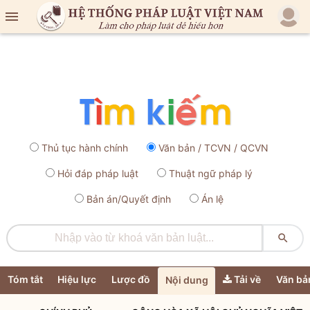

Thủ tục hành chính
Văn bản / TCVN / QCVN
Hỏi đáp pháp luật
Thuật ngữ pháp lý
Bản án/Quyết định
Án lệ

Tóm tắt
Hiệu lực
Lược đồ
Tải về
Văn bả
Nội dung