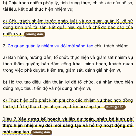
b) Chịu trách nhiệm pháp lý, tính trung thực, chính xác của hồ sơ,
tài liệu, kết quả thực hiện nhiệm vụ;
c) Chịu trách nhiệm trước pháp luật và cơ quan quản lý về sử
dụng kinh phí, tài sản, kết quả, hiệu quả và chế độ báo cáo của
nhiệm vụ.
hướng dẫn
2.
Cơ quan quản lý nhiệm vụ đổi mới sáng tạo
chịu trách nhiệm:
a) Ban hành, hướng dẫn, tổ chức thực hiện và giám sát nhiệm vụ
theo thẩm
quyền
; bảo đảm công khai, minh bạch, khách quan
trong việc phê duyệt, kiểm tra, giám sát, đánh giá nhiệm vụ;
b) Hỗ trợ, tạo điều kiện thuận lợi để tổ chức, cá nhân thực hiện
đúng mục tiêu, tiến độ và nội dung nhiệm vụ;
c) Thực hiện cấp phát kinh phí cho các nhiệm vụ theo hợp đồng
tài trợ, hỗ trợ thực hiện nhiệm vụ đổi mới sáng tạo.
hướng dẫn
Điều 7. Xây dựng kế hoạch và lập dự toán, phân bổ kinh phí
thực hiện nhiệm vụ đổi mới sáng tạo và hỗ trợ hoạt động đổi
mới sáng tạo
hướng dẫn