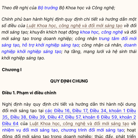
Theo đề nghị của
Bộ trưởng
Bộ Khoa học và
Công nghệ
;
Chính phủ ban hành Nghị định quy định chi tiết và hướng dẫn một
số điều của
Luật Khoa học, công nghệ và đổi mới sáng tạo
về đổi
mới sáng tạo; khuyến khích hoạt động
khoa học
,
công nghệ
và đổi
mới sáng tạo trong doanh nghiệp; công nhận
trung tâm đổi mới
sáng tạo
,
hỗ trợ khởi nghiệp sáng tạo
; công nhận cá nhân,
doanh
nghiệp khởi nghiệp sáng tạo
; hạ tầng, mạng lưới và hệ sinh thái
khởi nghiệp sáng tạo.
Chương I
QUY ĐỊNH CHUNG
Điều 1. Phạm vi điều chỉnh
Nghị định này quy định chi tiết và hướng dẫn thi hành nội dung
đổi mới sáng tạo tại
các Điều 16, Điều 17, Điều 34, khoản 1 Điều
35, Điều 38, Điều 39, Điều 47, Điều 57, khoản 6 Điều 59, khoản 2
Điều 64
của
Luật Khoa học, công nghệ và đổi mới sáng tạo
về
nhiệm vụ đổi mới sáng tạo
,
chương trình đổi mới sáng tạo
; hoạt
động đổi mới sáng tạo trong doanh nghiệp; thúc đẩy, phát triển