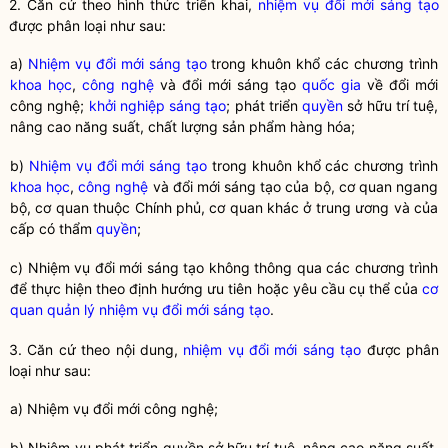
2. Căn cứ theo hình thức triển khai,
nhiệm vụ đổi mới sáng tạo
được phân loại như sau:
a)
Nhiệm vụ đổi mới sáng tạo
trong khuôn khổ các chương trình
khoa học
,
công nghệ
và đổi mới sáng tạo
quốc gia
về đổi mới
công nghệ
;
khởi nghiệp sáng tạo
; phát triển
quyền
sở hữu trí tuệ,
nâng cao năng suất, chất lượng sản phẩm hàng hóa;
b)
Nhiệm vụ đổi mới sáng tạo
trong khuôn khổ các chương trình
khoa học
,
công nghệ
và đổi mới sáng tạo của bộ, cơ quan ngang
bộ, cơ quan thuộc Chính phủ, cơ quan khác ở trung ương và của
cấp có thẩm
quyền
;
c) Nhiệm vụ đổi mới sáng tạo không thông qua các chương trình
để thực hiện theo định hướng ưu tiên hoặc yêu cầu cụ thể của
cơ
quan quản lý nhiệm vụ đổi mới sáng tạo
.
3. Căn cứ theo nội dung,
nhiệm vụ đổi mới sáng tạo
được phân
loại như sau:
a) Nhiệm vụ đổi mới
công nghệ
;
b) Nhiệm vụ phát triển quyền sở hữu trí tuệ, nâng cao năng suất,