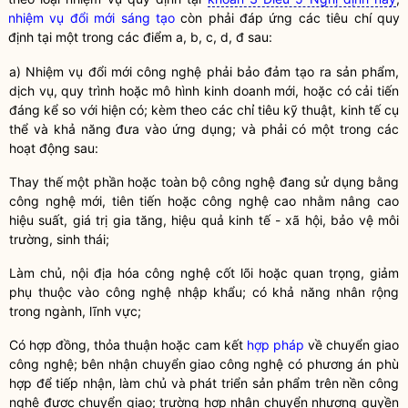
nhiệm vụ đổi mới sáng tạo
còn phải đáp ứng các tiêu chí quy
định tại một trong các điểm a, b, c, d, đ sau:
a) Nhiệm vụ đổi mới
công nghệ
phải bảo đảm tạo ra sản phẩm,
dịch vụ, quy trình hoặc mô hình kinh doanh mới, hoặc có cải tiến
đáng kể so với hiện có; kèm theo các chỉ tiêu kỹ thuật, kinh tế cụ
thể và khả năng đưa vào ứng dụng; và phải có một trong các
hoạt động sau:
Thay thế một phần hoặc toàn bộ
công nghệ
đang sử dụng bằng
công nghệ
mới, tiên tiến hoặc
công nghệ
cao nhằm nâng cao
hiệu suất, giá trị gia tăng, hiệu quả kinh tế - xã hội, bảo vệ môi
trường, sinh thái;
Làm chủ, nội địa hóa
công nghệ
cốt lõi hoặc quan trọng, giảm
phụ thuộc vào
công nghệ
nhập khẩu; có khả năng nhân rộng
trong ngành, lĩnh vực;
Có hợp đồng, thỏa thuận hoặc cam kết
hợp pháp
về chuyển giao
công nghệ
; bên nhận chuyển giao
công nghệ
có phương án phù
hợp để tiếp nhận, làm chủ và phát triển sản phẩm trên nền
công
nghệ
được chuyển giao; trường hợp nhận chuyển nhượng
quyền