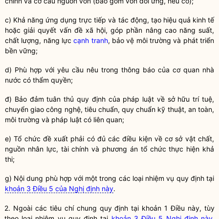
chính và cơ cấu nguồn vốn (bao gồm vốn đối ứng, nếu có);
c) Khả năng ứng dụng trực tiếp và tác động, tạo hiệu quả kinh tế
hoặc giải quyết vấn đề xã hội, góp phần nâng cao năng suất,
chất lượng, năng lực
cạnh tranh
, bảo vệ môi trường và phát triển
bền vững;
d) Phù hợp với yêu cầu nêu trong thông báo của cơ quan nhà
nước có thẩm
quyền
;
đ) Bảo đảm tuân thủ quy định của pháp
luật
về sở hữu trí tuệ,
chuyển giao
công nghệ
, tiêu chuẩn, quy chuẩn kỹ thuật, an toàn,
môi trường và pháp
luật
có liên quan;
e) Tổ chức đề xuất phải có đủ các điều kiện về cơ sở vật chất,
nguồn nhân lực, tài chính và phương án tổ chức thực hiện khả
thi;
g) Nội dung phù hợp với một trong các loại nhiệm vụ quy định tại
khoản 3 Điều 5 của Nghị định này
.
2. Ngoài các tiêu chí chung quy định tại khoản 1 Điều này, tùy
theo loại nhiệm vụ quy định tại
khoản 3 Điều 5 Nghị định này
,