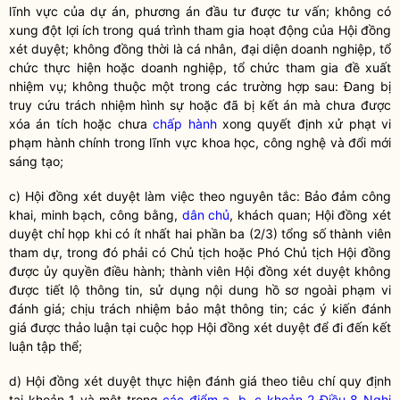
lĩnh vực của dự án, phương án đầu tư được tư vấn; không có
xung đột lợi ích trong quá trình tham gia hoạt động của Hội đồng
xét duyệt; không đồng thời là cá nhân, đại diện doanh nghiệp, tổ
chức thực hiện hoặc doanh nghiệp, tổ chức tham gia đề xuất
nhiệm vụ; không thuộc một trong các trường hợp sau: Đang bị
truy cứu trách nhiệm hình sự hoặc đã bị kết án mà chưa được
xóa án tích hoặc chưa
chấp hành
xong quyết định xử phạt vi
phạm hành chính trong lĩnh vực
khoa học
,
công nghệ
và
đổi mới
sáng tạo
;
c) Hội đồng xét duyệt làm việc theo nguyên tắc: Bảo đảm công
khai, minh bạch, công bằng,
dân chủ
, khách quan; Hội đồng xét
duyệt chỉ họp khi có ít nhất hai phần ba (2/3) tổng số thành viên
tham dự, trong đó phải có Chủ tịch hoặc Phó Chủ tịch Hội đồng
được ủy
quyền
điều hành; thành viên Hội đồng xét duyệt không
được tiết lộ thông tin, sử dụng nội dung hồ sơ ngoài phạm vi
đánh giá; chịu trách nhiệm bảo mật thông tin; các ý kiến đánh
giá được thảo luận tại cuộc họp Hội đồng xét duyệt để đi đến kết
luận tập thể;
d) Hội đồng xét duyệt thực hiện đánh giá theo tiêu chí quy định
tại khoản 1 và một trong
các điểm a, b, c khoản 2 Điều 8 Nghị