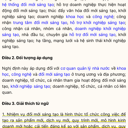
hệ thống đổi mới sáng tạo
; hỗ trợ doanh nghiệp thực hiện hoạt
động đổi mới sáng tạo; thúc đẩy văn hóa đổi mới sáng tạo, khởi
nghiệp sáng tạo; doanh nghiệp
khoa học
và
công nghệ
; công
nhận
trung tâm đổi mới sáng tạo
,
hỗ trợ khởi nghiệp sáng tạo
;
công nhận cá nhân, nhóm cá nhân,
doanh nghiệp khởi nghiệp
sáng tạo
, nhà đầu tư, chuyên gia
hỗ trợ đổi mới sáng tạo
, khởi
nghiệp sáng tạo; hạ tầng, mạng lưới và hệ sinh thái khởi nghiệp
sáng tạo.
Điều 2. Đối tượng áp dụng
Nghị định này áp dụng đối với
cơ quan quản lý nhà nước
về
khoa
học
,
công nghệ
và
đổi mới sáng tạo
ở trung ương và địa phương;
doanh nghiệp, tổ chức, cá nhân tham gia hoạt động
đổi mới sáng
tạo
,
khởi nghiệp sáng tạo
; doanh nghiệp, tổ chức, cá nhân có liên
quan.
Điều 3. Giải thích từ ngữ
1. Nhiệm vụ đổi mới sáng tạo là hình thức tổ chức công việc để
tạo ra sản phẩm mới, dịch vụ mới, quy trình mới, mô hình kinh
doanh mới hoặc cải tiến đáng kể so với sản phẩm, dịch vụ, quy