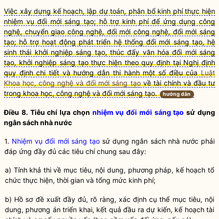
Việc xây dựng kế hoạch, lập dự toán, phân bổ kinh phí thực hiện
nhiệm vụ đổi mới sáng tạo; hỗ trợ kinh phí để ứng dụng công
nghệ, chuyển giao công nghệ, đổi mới công nghệ, đổi mới sáng
tạo; hỗ trợ hoạt động phát triển hệ thống đổi mới sáng tạo, hệ
sinh thái khởi nghiệp sáng tạo, thúc đẩy văn hóa đổi mới sáng
tạo, khởi nghiệp sáng tạo thực hiện theo quy định tại Nghị định
quy định chi tiết và hướng dẫn thi hành một số điều của
Luật
Khoa học, công nghệ và đổi mới sáng tạo
về tài chính và đầu tư
trong
khoa học
,
công nghệ
và
đổi mới sáng tạo
.
hướng dẫn
Điều 8. Tiêu chí lựa chọn
nhiệm vụ đổi mới sáng tạo
sử dụng
ngân sách
nhà nước
1.
Nhiệm vụ đổi mới sáng tạo
sử dụng ngân sách
nhà nước
phải
đáp ứng đầy đủ các tiêu chí chung sau đây:
a) Tính khả thi về mục tiêu, nội dung, phương pháp, kế hoạch tổ
chức thực hiện, thời gian và tổng mức kinh phí;
b) Hồ sơ đề xuất đầy đủ, rõ ràng, xác định cụ thể mục tiêu, nội
dung, phương án triển khai, kết quả đầu ra dự kiến, kế hoạch tài