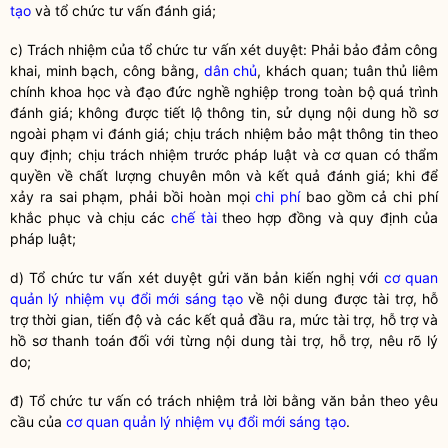
tạo
và tổ chức tư vấn đánh giá;
c) Trách nhiệm của tổ chức tư vấn xét duyệt: Phải bảo đảm công
khai, minh bạch, công bằng,
dân chủ
, khách quan; tuân thủ liêm
chính
khoa học
và đạo đức nghề nghiệp trong toàn bộ quá trình
đánh giá; không được tiết lộ thông tin, sử dụng nội dung hồ sơ
ngoài phạm vi đánh giá; chịu trách nhiệm bảo mật thông tin theo
quy định; chịu trách nhiệm trước pháp
luật
và cơ quan có thẩm
quyền
về chất lượng chuyên môn và kết quả đánh giá; khi để
xảy ra sai phạm, phải bồi hoàn mọi
chi phí
bao gồm cả
chi phí
khắc phục và chịu các
chế tài
theo hợp đồng và quy định của
pháp
luật
;
d) Tổ chức tư vấn xét duyệt gửi văn bản kiến nghị với
cơ quan
quản lý nhiệm vụ đổi mới sáng tạo
về nội dung được tài trợ, hỗ
trợ thời gian, tiến độ và các kết quả đầu ra, mức tài trợ, hỗ trợ và
hồ sơ thanh toán đối với từng nội dung tài trợ, hỗ trợ, nêu rõ lý
do;
đ) Tổ chức tư vấn có trách nhiệm trả lời bằng văn bản theo yêu
cầu của
cơ quan quản lý nhiệm vụ đổi mới sáng tạo
.