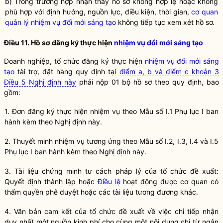
b) Trong trường hợp nhận thấy hồ sơ không hợp lệ hoặc không
phù hợp với định hướng, nguồn lực, điều kiện, thời gian,
cơ quan
quản lý nhiệm vụ đổi mới sáng tạo
không tiếp tục xem xét hồ sơ.
Điều 11. Hồ sơ đăng ký thực hiện
nhiệm vụ đổi mới sáng tạo
Doanh nghiệp, tổ chức đăng ký thực hiện
nhiệm vụ đổi mới sáng
tạo
tài trợ, đặt hàng quy định tại
điểm a, b và điểm c khoản 3
Điều 5 Nghị định này
phải nộp 01 bộ hồ sơ theo quy định, bao
gồm:
1. Đơn đăng ký thực hiện nhiệm vụ theo Mẫu số I.1 Phụ lục I ban
hành kèm theo Nghị định này.
2. Thuyết minh nhiệm vụ tương ứng theo Mẫu số I.2, I.3, I.4 và I.5
Phụ lục I ban hành kèm theo Nghị định này.
3. Tài liệu chứng minh tư cách pháp lý của tổ chức đề xuất:
Quyết định thành lập hoặc
Điều lệ
hoạt động được cơ quan có
thẩm
quyền
phê duyệt hoặc các tài liệu tương đương khác.
4. Văn bản cam kết của tổ chức đề xuất về việc chỉ tiếp nhận
duy nhất một nguồn kinh phí cho cùng một nội dung chi từ ngân