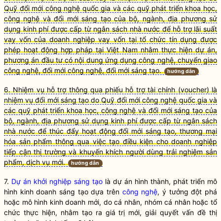
Quỹ đổi mới công nghệ quốc gia và các quỹ phát triển khoa học,
công nghệ và đổi mới sáng tạo của bộ, ngành, địa phương sử
dụng kinh phí được cấp từ ngân sách nhà nước để hỗ trợ lãi suất
vay vốn của doanh nghiệp vay vốn tại tổ chức tín dụng được
phép hoạt động hợp pháp tại Việt Nam nhằm thực hiện dự án,
phương án đầu tư có nội dung ứng dụng công nghệ, chuyển giao
công nghệ, đổi mới công nghệ, đổi mới sáng tạo.
hướng dẫn
6. Nhiệm vụ hỗ trợ thông qua phiếu hỗ trợ tài chính (voucher) là
nhiệm vụ đổi mới sáng tạo do Quỹ đổi mới công nghệ quốc gia và
các quỹ phát triển khoa học, công nghệ và đổi mới sáng tạo của
bộ, ngành, địa phương sử dụng kinh phí được cấp từ ngân sách
nhà nước để thúc đẩy hoạt động đổi mới sáng tạo, thương mại
hóa sản phẩm thông qua việc tạo điều kiện cho doanh nghiệp
tiếp cận thị trường và khuyến khích người dùng trải nghiệm sản
phẩm, dịch vụ mới.
hướng dẫn
7.
Dự án khởi nghiệp sáng tạo
là dự án hình thành, phát triển mô
hình kinh doanh sáng tạo dựa trên
công nghệ
, ý tưởng đột phá
hoặc mô hình kinh doanh mới, do cá nhân, nhóm cá nhân hoặc tổ
chức thực hiện, nhằm tạo ra giá trị mới, giải quyết vấn đề thị