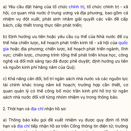
a) Yêu cầu đặt hàng của tổ chức
chính trị
, tổ chức
chính trị
- xã
hội, cơ quan nhà nước ở trung ương và địa phương, bao gồm cả
nhiệm vụ đột xuất, phát sinh nhằm giải quyết các vấn đề cấp
bách, cấp thiết trong thực tiễn phát triển;
b) Định hướng ưu tiên hoặc yêu cầu cụ thể của
Nhà nước
để cụ
thể hóa chiến lược, kế hoạch phát triển kinh tế - xã hội của
quốc
gia
hoặc địa phương; chiến lược, kế hoạch phát triển ngành, lĩnh
vực; chiến lược, chương trình tổng thể phát triển
khoa học
,
công
nghệ
và
đổi mới sáng tạo
đã được phê duyệt; định hướng ưu tiên
và nguồn kinh phí hằng năm của Quỹ;
c) Khả năng cân đối, bố trí ngân sách
nhà nước
và các nguồn lực
tài chính khác trong năm kế hoạch; trường hợp cần thiết, cơ
quan quản lý có thể công bố mức trần kinh phí hỗ trợ từ ngân
sách
nhà nước
đối với từng nhóm nhiệm vụ trong thông báo.
2. Thời hạn và
địa chỉ
nhận hồ sơ:
a) Thông báo kêu gọi đề xuất nhiệm vụ được quy định rõ thời
hạn và
địa chỉ
tiếp nhận hồ sơ trên Cổng thông tin điện tử; trường