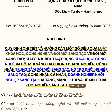
CHÍNH PHỦ
CỘNG HÒA XÃ HỘI CHỦ NGHĨA VIỆT
-------
NAM
Độc lập - Tự do - Hạnh phúc
---------------
Số: 268/2025/NĐ-CP
Hà Nội, ngày 14 tháng 10 năm 2025
NGHỊ ĐỊNH
QUY ĐỊNH CHI TIẾT VÀ HƯỚNG DẪN MỘT SỐ ĐIỀU CỦA
LUẬT
KHOA HỌC, CÔNG NGHỆ VÀ ĐỔI MỚI SÁNG TẠO
VỀ ĐỔI MỚI
SÁNG TẠO; KHUYẾN KHÍCH HOẠT ĐỘNG
KHOA HỌC
,
CÔNG
NGHỆ
VÀ ĐỔI MỚI SÁNG TẠO TRONG DOANH NGHIỆP; CÔNG
NHẬN
TRUNG TÂM ĐỔI MỚI SÁNG TẠO
,
HỖ TRỢ KHỞI NGHIỆP
SÁNG TẠO
; CÔNG NHẬN CÁ NHÂN,
DOANH NGHIỆP KHỞI
NGHIỆP SÁNG TẠO
; HẠ TẦNG, MẠNG LƯỚI VÀ HỆ SINH THÁI
KHỞI NGHIỆP SÁNG TẠO
hướng dẫn
Căn cứ
Luật Tổ chức Chính phủ số 63/2025/QH15
;
Căn cứ
Luật Khoa học, công nghệ và đổi mới sáng tạo số
93/2025/QH15
;