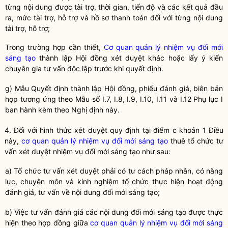
từng nội dung được tài trợ, thời gian, tiến độ và các kết quả đầu
ra, mức tài trợ, hỗ trợ và hồ sơ thanh toán đối với từng nội dung
tài trợ, hỗ trợ;
Trong trường hợp cần thiết,
Cơ quan quản lý nhiệm vụ đổi mới
sáng tạo
thành lập Hội đồng xét duyệt khác hoặc lấy ý kiến
chuyên gia tư vấn độc lập trước khi quyết định.
g) Mẫu Quyết định thành lập Hội đồng, phiếu đánh giá, biên bản
họp tương ứng theo Mẫu số I.7, I.8, I.9, I.10, I.11 và I.12 Phụ lục I
ban hành kèm theo Nghị định này.
4. Đối với hình thức xét duyệt quy định tại điểm c khoản 1 Điều
này,
cơ quan quản lý nhiệm vụ đổi mới sáng tạo
thuê tổ chức tư
vấn xét duyệt nhiệm vụ đổi mới sáng tạo như sau:
a) Tổ chức tư vấn xét duyệt phải có tư cách pháp nhân, có năng
lực, chuyên môn và kinh nghiệm tổ chức thực hiện hoạt động
đánh giá, tư vấn về nội dung
đổi mới sáng tạo
;
b) Việc tư vấn đánh giá các nội dung đổi mới sáng tạo được thực
hiện theo hợp đồng giữa
cơ quan quản lý nhiệm vụ đổi mới sáng