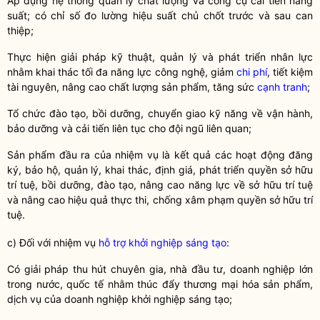
Áp dụng hệ thống quản lý chất lượng và công cụ cải tiến năng
suất; có chỉ số đo lường hiệu suất chủ chốt trước và sau can
thiệp;
Thực hiện giải pháp kỹ thuật, quản lý và phát triển nhân lực
nhằm khai thác tối đa năng lực
công nghệ
, giảm
chi phí
, tiết kiệm
tài nguyên, nâng cao chất lượng sản phẩm, tăng sức
cạnh tranh
;
Tổ chức đào tạo, bồi dưỡng, chuyển giao kỹ năng về vận hành,
bảo dưỡng và cải tiến liên tục cho đội ngũ liên quan;
Sản phẩm đầu ra của nhiệm vụ là kết quả các hoạt động đăng
ký, bảo hộ, quản lý, khai thác, định giá, phát triển
quyền
sở hữu
trí tuệ, bồi dưỡng, đào tạo, nâng cao năng lực về sở hữu trí tuệ
và nâng cao hiệu quả thực thi, chống xâm phạm
quyền
sở hữu trí
tuệ.
c) Đối với nhiệm vụ
hỗ trợ khởi nghiệp sáng tạo
:
Có giải pháp thu hút chuyên gia, nhà đầu tư, doanh nghiệp lớn
trong nước, quốc tế nhằm thúc đẩy thương mại hóa sản phẩm,
dịch vụ của
doanh nghiệp khởi nghiệp sáng tạo
;