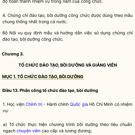
độ hoàn thành nhiệm vụ trong năm của công chức.
4. Chứng chỉ
đào tạo
,
bồi dưỡng
công chức được dùng theo mẫu
chung thống nhất trong cả nước.
Bộ
Nội vụ
quy định mẫu và hướng dẫn việc sử dụng chứng chỉ
đào tạo
,
bồi dưỡng
công chức.
Chương 3.
TỔ CHỨC
ĐÀO TẠO
,
BỒI DƯỠNG
VÀ GIẢNG VIÊN
MỤC 1. TỔ CHỨC ĐÀO TẠO, BỒI DƯỠNG
Điều 13. Phân công tổ chức
đào tạo
,
bồi dưỡng
1. Học viện
Chính trị
- Hành chính
Quốc gia
Hồ Chí Minh có nhiệm
vụ:
a) Tổ chức thực hiện chương trình
bồi dưỡng theo tiêu chuẩn
ngạch
chuyên viên
cao cấp và tương đương;