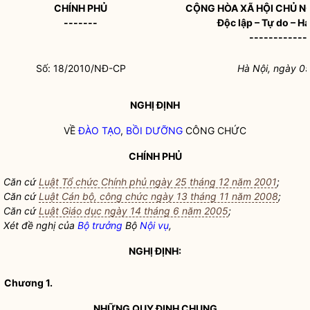
CHÍNH PHỦ
CỘNG HÒA XÃ HỘI CHỦ N
-------
Độc lập – Tự do – H
------------
Số: 18/2010/NĐ-CP
Hà Nội, ngày 0
NGHỊ ĐỊNH
VỀ
ĐÀO TẠO
,
BỒI DƯỠNG
CÔNG CHỨC
CHÍNH PHỦ
Căn cứ
Luật Tổ chức Chính phủ ngày 25 tháng 12 năm 2001
;
Căn cứ
Luật Cán bộ, công chức ngày 13 tháng 11 năm 2008
;
Căn cứ
Luật Giáo dục ngày 14 tháng 6 năm 2005
;
Xét đề nghị của
Bộ trưởng
Bộ
Nội vụ
,
NGHỊ ĐỊNH:
Chương 1.
NHỮNG QUY ĐỊNH CHUNG