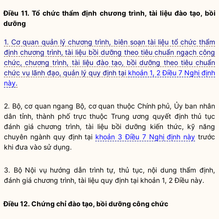
Điều 11. Tổ chức thẩm định chương trình, tài liệu
đào tạo
,
bồi
dưỡng
1. Cơ quan quản lý chương trình, biên soạn tài liệu tổ chức thẩm
định chương trình, tài liệu bồi dưỡng theo tiêu chuẩn ngạch công
chức, chương trình, tài liệu đào tạo, bồi dưỡng theo tiêu chuẩn
chức vụ lãnh đạo, quản lý quy định tại
khoản 1, 2 Điều 7 Nghị định
này
.
2. Bộ, cơ quan ngang Bộ, cơ quan thuộc Chính phủ, Ủy ban nhân
dân tỉnh, thành phố trực thuộc Trung ương quyết định thủ tục
đánh giá chương trình, tài liệu
bồi dưỡng
kiến thức, kỹ năng
chuyên ngành quy định tại
khoản 3 Điều 7 Nghị định này
trước
khi đưa vào sử dụng.
3. Bộ
Nội vụ
hướng dẫn trình tự, thủ tục, nội dung thẩm định,
đánh giá chương trình, tài liệu quy định tại khoản 1, 2 Điều này.
Điều 12. Chứng chỉ
đào tạo
,
bồi dưỡng
công chức