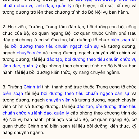
chuẩn chức vụ lãnh đạo, quản lý
cấp huyện, cấp sở, cấp vụ và
tương đương trở lên theo chương trình do Bộ
Nội vụ
ban hành.
2. Học viện, Trường, Trung tâm đào tạo, bồi dưỡng
cán bộ
, công
chức của Bộ, cơ quan ngang Bộ, cơ quan thuộc Chính phủ (sau
đây gọi chung là cơ sở đào tạo, bồi dưỡng) tổ chức
biên soạn
tài
liệu
bồi dưỡng theo tiêu chuẩn ngạch
cán sự
và tương đương,
ngạch
chuyên viên
và tương đương, ngạch
chuyên viên
chính và
tương đương; tài liệu
đào tạo, bồi dưỡng theo tiêu chuẩn chức vụ
lãnh đạo, quản lý
cấp phòng theo chương trình do Bộ
Nội vụ
ban
hành; tài liệu bồi dưỡng kiến thức, kỹ năng chuyên ngành.
3. Trường
Chính trị
tỉnh, thành phố trực thuộc Trung ương tổ chức
biên soạn
tài liệu
bồi dưỡng theo tiêu chuẩn ngạch
cán sự
và
tương đương, ngạch
chuyên viên
và tương đương, ngạch
chuyên
viên
chính và tương đương, tài liệu
đào tạo, bồi dưỡng theo tiêu
chuẩn chức vụ lãnh đạo, quản lý
cấp phòng theo chương trình do
Bộ
Nội vụ
ban hành; phối hợp với các Bộ, cơ quan ngang Bộ, cơ
quan thuộc Chính phủ
biên soạn
tài liệu bồi dưỡng kiến thức, kỹ
năng chuyên ngành.