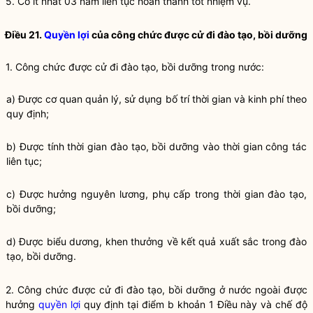
5. Có ít nhất 03 năm liên tục hoàn thành tốt nhiệm vụ.
Điều 21.
Quyền lợi
của công chức được cử đi
đào tạo
,
bồi dưỡng
1. Công chức được cử đi
đào tạo
,
bồi dưỡng
trong nước:
a) Được cơ quan quản lý, sử dụng bố trí thời gian và kinh phí theo
quy định;
b) Được tính thời gian
đào tạo
,
bồi dưỡng
vào thời gian
công tác
liên tục;
c) Được hưởng nguyên lương, phụ cấp trong thời gian
đào tạo
,
bồi dưỡng
;
d) Được biểu dương, khen thưởng về kết quả xuất sắc trong
đào
tạo
,
bồi dưỡng
.
2. Công chức được cử đi
đào tạo
,
bồi dưỡng
ở nước ngoài được
hưởng
quyền lợi
quy định tại điểm b khoản 1 Điều này và chế độ