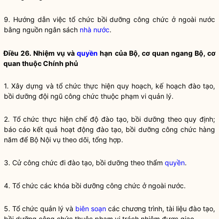
9. Hướng dẫn việc tổ chức
bồi dưỡng
công chức ở ngoài nước
bằng nguồn ngân sách
nhà nước
.
Điều 26. Nhiệm vụ và
quyền
hạn của Bộ, cơ quan ngang Bộ, cơ
quan thuộc Chính phủ
1. Xây dựng và tổ chức thực hiện quy hoạch, kế hoạch
đào tạo
,
bồi dưỡng
đội ngũ công chức thuộc phạm vi quản lý.
2. Tổ chức thực hiện chế độ
đào tạo
,
bồi dưỡng
theo quy định;
báo cáo kết quả hoạt động
đào tạo
,
bồi dưỡng
công chức hàng
năm để Bộ
Nội vụ
theo dõi, tổng hợp.
3. Cử công chức đi
đào tạo
,
bồi dưỡng
theo thẩm
quyền
.
4. Tổ chức các khóa
bồi dưỡng
công chức ở ngoài nước.
5. Tổ chức quản lý và
biên soạn
các chương trình, tài liệu
đào tạo
,
bồi dưỡng
công chức thuộc phạm vi trách nhiệm được giao.