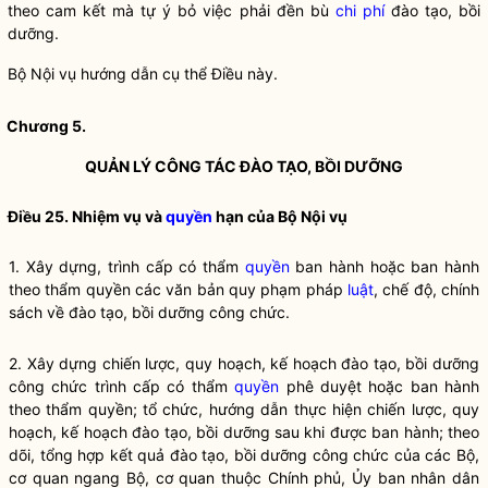
theo cam kết mà tự ý bỏ việc phải đền bù
chi phí
đào tạo
,
bồi
dưỡng
.
Bộ
Nội vụ
hướng dẫn cụ thể Điều này.
Chương 5.
QUẢN LÝ
CÔNG TÁC
ĐÀO TẠO
,
BỒI DƯỠNG
Điều 25. Nhiệm vụ và
quyền
hạn của Bộ
Nội vụ
1. Xây dựng, trình cấp có thẩm
quyền
ban hành hoặc ban hành
theo thẩm
quyền
các văn bản quy phạm pháp
luật
, chế độ, chính
sách về
đào tạo
,
bồi dưỡng
công chức.
2. Xây dựng chiến lược, quy hoạch, kế hoạch
đào tạo
,
bồi dưỡng
công chức trình cấp có thẩm
quyền
phê duyệt hoặc ban hành
theo thẩm
quyền
; tổ chức, hướng dẫn thực hiện chiến lược, quy
hoạch, kế hoạch
đào tạo
,
bồi dưỡng
sau khi được ban hành; theo
dõi, tổng hợp kết quả
đào tạo
,
bồi dưỡng
công chức của các Bộ,
cơ quan ngang Bộ, cơ quan thuộc Chính phủ, Ủy ban nhân dân