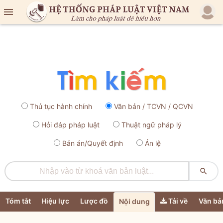

Thủ tục hành chính
Văn bản / TCVN / QCVN
Hỏi đáp pháp luật
Thuật ngữ pháp lý
Bản án/Quyết định
Án lệ

Tóm tắt
Hiệu lực
Lược đồ
Tải về
Văn bả
Nội dung