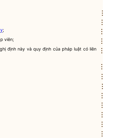
⋮
⋮
ày
;
⋮
p viên;
⋮
Nghị định này và quy định của pháp
luật
có liên
⋮
⋮
⋮
⋮
⋮
⋮
⋮
⋮
⋮