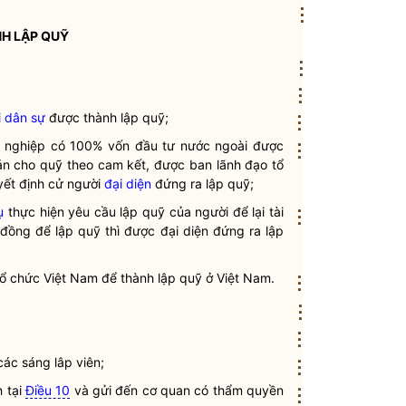
⋮
NH LẬP
QUỸ
⋮
⋮
i dân sự
được thành lập
quỹ
;
⋮
 nghiệp có 100% vốn đầu tư nước ngoài được
⋮
sản cho
quỹ
theo cam kết, được ban lãnh đạo tổ
ết định cử người
đại diện
đứng ra lập
quỹ
;
ụ
thực hiện yêu cầu lập
quỹ
của người để lại tài
⋮
p đồng để lập
quỹ
thì được
đại diện
đứng ra lập
tổ chức Việt Nam
để thành lập
quỹ
ở Việt Nam.
⋮
⋮
⋮
ác sáng lâp viên;
⋮
 tại
Điều 10
và gửi đến cơ quan có thẩm
quyền
⋮