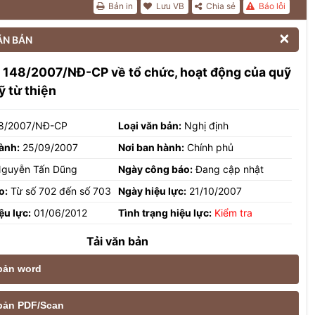
Bản in
Lưu VB
Chia sẻ
Báo lỗi

ĂN BẢN
 148/2007/NĐ-CP về tổ chức, hoạt động của quỹ
ỹ từ thiện
8/2007/NĐ-CP
Loại văn bản:
Nghị định
ành:
25/09/2007
Nơi ban hành:
Chính phủ
guyễn Tấn Dũng
Ngày công báo:
Đang cập nhật
o:
Từ số 702 đến số 703
Ngày hiệu lực:
21/10/2007
ệu lực:
01/06/2012
Tình trạng hiệu lực:
Kiểm tra
Tải văn bản
 bản word
e bản PDF/Scan