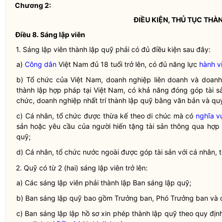
Chương 2:
ĐIỀU KIỆN, THỦ TỤC THÀ
Điều 8. Sáng lập viên
1. Sáng lập viên thành lập
quỹ
phải có đủ điều kiện sau đây:
a)
Công dân
Việt Nam đủ 18 tuổi trở lên, có đủ năng lực
hành v
b) Tổ chức của Việt Nam, doanh nghiệp
liên doanh
và doanh
thành lập
hợp pháp
tại Việt Nam, có khả năng đóng góp tài 
chức, doanh nghiệp nhất trí thành lập
quỹ
bằng văn bản và quy
c) Cá nhân, tổ chức được thừa kế theo di chúc mà có
nghĩa v
sản hoặc yêu cầu của người hiến tặng tài sản thông qua hợ
quỹ
;
d) Cá nhân, tổ chức nước ngoài được
góp tài sản
với cá nhân,
2. Quỹ có từ 2 (hai) sáng lập viên trở lên:
a) Các sáng lập viên phải thành lập Ban sáng lập
quỹ
;
b) Ban sáng lập
quỹ
bao gồm Trưởng ban, Phó Trưởng ban và c
c) Ban sáng lập lập hồ sơ xin phép thành lập
quỹ
theo quy định