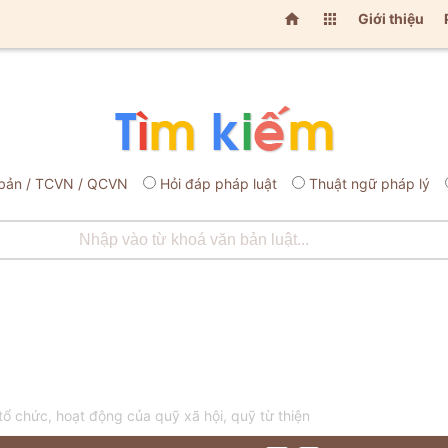


Giới thiệu
bản / TCVN / QCVN
Hỏi đáp pháp luật
Thuật ngữ pháp lý
 chức, hoạt động của quỹ xã hội, quỹ từ thiện