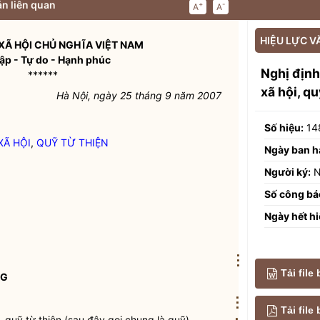
n liên quan
+
-
A
A
HIỆU LỰC V
XÃ HỘI CHỦ NGHĨA VIỆT
NAM
ập - Tự do - Hạnh phúc
Nghị định
******
xã hội, qu
Hà Nội, ngày 25 tháng 9 năm 2007
Số hiệu:
14
XÃ HỘI
,
QUỸ TỪ THIỆN
Ngày ban h
Người ký:
N
Số công bá
Ngày hết hi
⋮
Tải file
NG
⋮
Tải fil
,
quỹ từ thiện
(sau đây gọi chung là quỹ).