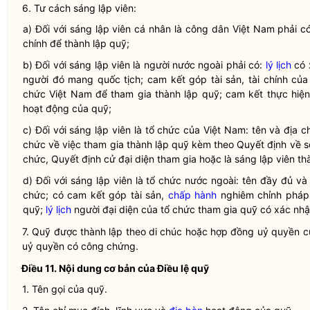
6. Tư cách sáng lập viên:
a) Đối với sáng lập viên cá nhân là
công dân
Việt Nam phải c
chính để thành lập
quỹ
;
b) Đối với sáng lập viên là người nước ngoài phải có:
lý lịch
có 
người đó mang quốc tịch; cam kết
góp tài sản
, tài chính c
chức Việt Nam
để tham gia thành lập
quỹ
; cam kết thực hiệ
hoạt động của
quỹ
;
c) Đối với sáng lập viên là tổ chức của Việt Nam: tên và
địa ch
chức về việc tham gia thành lập
quỹ
kèm theo Quyết định về s
chức, Quyết định cử
đại diện
tham gia hoặc là sáng lập viên th
d) Đối với sáng lập viên là tổ chức nước ngoài: tên đầy đủ v
chức; có cam kết
góp tài sản
,
chấp hành
nghiêm chỉnh phá
quỹ;
lý lịch
người
đại diện
của tổ chức tham gia quỹ có xác nhậ
7. Quỹ được thành lập theo di chúc hoặc hợp đồng uỷ
quyền
củ
uỷ
quyền
có công chứng.
Điều 11. Nội dung cơ bản của
Điều lệ
quỹ
1. Tên gọi của quỹ.