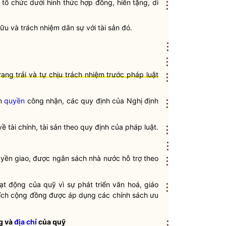
tổ chức dưới hình thức hợp đồng, hiến tặng, di
⋮
ữu và trách nhiệm dân sự với tài sản đó.
⋮
⋮
ang trải và tự chịu trách nhiệm trước pháp luật
⋮
ẩm
quyền
công nhận, các quy định của Nghị định
⋮
về tài chính, tài sản theo quy định của pháp
luật
.
⋮
⋮
yền
giao, được ngân sách
nhà nước
hỗ trợ theo
⋮
ạt động của
quỹ
vì sự phát triển văn hoá, giáo
⋮
ợi ích cộng đồng được áp dụng các chính sách ưu
ng và
địa chỉ
của quỹ
⋮