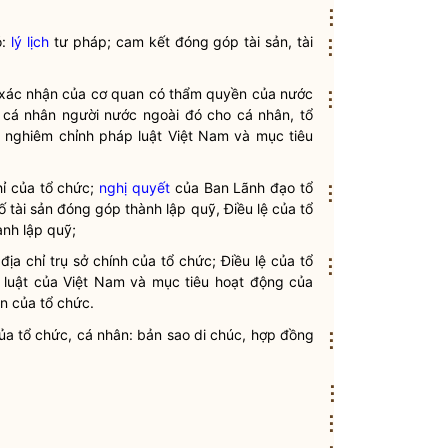
⋮
ó:
lý lịch
tư pháp; cam kết đóng góp tài sản, tài
⋮
xác nhận của cơ quan có thẩm
quyền
của nước
⋮
ủa cá nhân người nước ngoài đó cho cá nhân,
tổ
n nghiêm chỉnh pháp
luật
Việt Nam và mục tiêu
ỉ
của tổ chức;
nghị quyết
của Ban Lãnh đạo tổ
⋮
ố tài sản đóng góp thành lập
quỹ
,
Điều lệ
của tổ
ành lập
quỹ
;
à
địa chỉ
trụ sở chính của tổ chức;
Điều lệ
của tổ
⋮
p
luật
của Việt Nam và mục tiêu hoạt động của
n của tổ chức.
a tổ chức, cá nhân: bản sao di chúc, hợp đồng
⋮
⋮
⋮