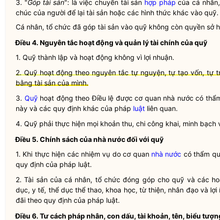
3. "
Góp tài sản
": là việc chuyển tài sản
hợp pháp
của cá nhân, 
chúc của người để lại tài sản hoặc các hình thức khác vào quỹ.
Cá nhân, tổ chức đã
góp tài sản
vào quỹ không còn
quyền
sở h
Điều 4. Nguyên tắc hoạt động và quản lý tài chính của quỹ
1. Quỹ thành lập và hoạt động
không vì lợi nhuận
.
2. Quỹ hoạt động theo nguyên tắc tự nguyện, tự tạo vốn, tự tr
bằng tài sản của mình.
3.
Quỹ
hoạt động theo
Điều lệ
được cơ quan nhà nước có th
này và các quy định khác của pháp
luật
liên quan.
4.
Quỹ
phải thực hiện mọi khoản thu, chi công khai, minh bạch 
Điều 5. Chính sách của
nhà nước
đối với quỹ
1. Khi thực hiện các nhiệm vụ do cơ quan
nhà nước
có thẩm
qu
quy định của pháp
luật
.
2. Tài sản của cá nhân, tổ chức đóng góp cho
quỹ
và các ho
dục, y tế, thể dục thể thao, khoa học, từ thiện, nhân đạo và l
đãi theo quy định của pháp
luật
.
Điều 6. Tư cách pháp nhân, con dấu, tài khoản, tên, biểu tượ