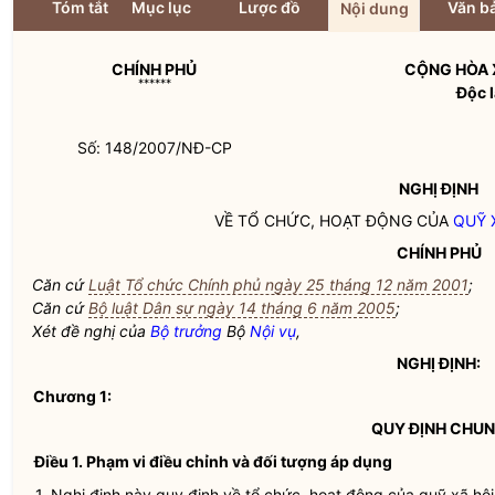
Tóm tắt
Mục lục
Lược đồ
Văn bả
Nội dung
CHÍNH PHỦ
CỘNG HÒA 
******
Độc l
Số: 148/2007/NĐ-CP
NGHỊ ĐỊNH
VỀ TỔ CHỨC, HOẠT ĐỘNG CỦA
QUỸ 
CHÍNH PHỦ
Căn cứ
Luật Tổ chức Chính phủ ngày 25 tháng 12 năm 2001
;
Căn cứ
Bộ luật Dân sự ngày 14 tháng 6 năm 2005
;
Xét đề nghị của
Bộ trưởng
Bộ
Nội vụ
,
NGHỊ ĐỊNH:
Chương 1:
QUY ĐỊNH CHU
Điều 1. Phạm vi điều chỉnh và đối tượng áp dụng
1. Nghị định này quy định về tổ chức, hoạt động của
quỹ xã hội