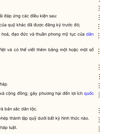
⋮
ải đáp ứng các điều kiện sau:
⋮
 của quỹ khác đã được đăng ký trước đó;
⋮
ăn hoá, đạo đức và thuần phong mỹ tục của
dân
⋮
 Việt và có thể viết thêm bằng một hoặc một số
⋮
⋮
⋮
pháp
.
⋮
và cộng đồng; gây phương hại đến lợi ích
quốc
⋮
 và bản sắc
dân tộc
.
⋮
phép thành lập
quỹ
dưới bất kỳ hình thức nào.
⋮
 pháp
luật
.
⋮