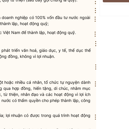
⋮
⋮
 doanh nghiệp có 100% vốn đầu tư nước ngoài
⋮
 thành lập, hoạt động quỹ;
c Việt
Nam
để thành lập, hoạt động quỹ.
⋮
⋮
át triển văn hoá, giáo dục, y tế, thể dục thể
 cộng đồng,
không vì lợi nhuận
.
⋮
ột hoặc nhiều cá nhân, tổ chức tự nguyện dành
⋮
ng qua hợp đồng, hiến tặng, di chúc, nhằm mục
, từ thiện, nhân đạo và các hoạt động vì lợi ích
à nước có thẩm
quyền
cho phép thành lập, công
ia; lợi nhuận có được trong quá trình hoạt động
⋮