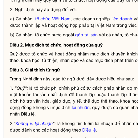
2. Nghị định này áp dụng đối với:
a) Cá nhân,
tổ chức Việt Nam
, các doanh nghiệp
liên doanh
và
được thành lập và hoạt động
hợp pháp
tại Việt Nam trong việc
b) Cá nhân, tổ chức nước ngoài
góp tài sản
với cá nhân, tổ chứ
Điều 2. Mục đích tổ chức, hoạt động của quỹ
Quỹ được tổ chức và hoạt động nhằm mục đích khuyến khích ph
thao, khoa học, từ thiện, nhân đạo và các mục đích phát triển
Điều 3. Giải thích từ ngữ
Trong Nghị định này, các từ ngữ dưới đây được hiểu như sau:
1
. "Quỹ":
là tổ chức phi chính phủ có tư cách pháp nhân do m
một khoản tài sản nhất định để thành lập hoặc thành lập thô
đích hỗ trợ văn hóa, giáo dục, y tế, thể dục thể thao, khoa học
cộng đồng không vì mục đích
lợi nhuận
, quỹ được cơ quan nh
nhận
Điều lệ
.
2.
"
Không vì lợi nhuận
":
là không tìm kiếm lợi nhuận để phân ch
được dành cho các hoạt động theo
Điều lệ
.