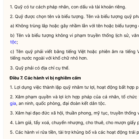
1. Quỹ có tư cách pháp nhân, con dấu và tài khoản riêng.
2. Quỹ được chọn tên và biểu tượng. Tên và biểu tượng quỹ ph
a) Không trùng lắp hoặc gây nhầm lẫn với tên hoặc biểu tượng
b) Tên và biểu tượng không vi phạm truyền thống lịch sử, v
tộc
;
c) Tên quỹ phải viết bằng tiếng Việt hoặc phiên âm ra tiếng
tiếng nước ngoài với khổ chữ nhỏ hơn.
3. Quỹ phải có
địa chỉ
cụ thể.
Điều 7. Các hành vi bị nghiêm cấm
1. Lợi dụng việc thành lập
quỹ
nhằm tư lợi, hoạt động bất
hợp 
2. Xâm phạm quyền và lợi ích
hợp pháp
của cá nhân, tổ chức 
gia
, an ninh, quốc phòng, đại đoàn kết
dân tộc
.
3. Xâm hại đạo đức xã hội, thuần phong, mỹ tục, truyền thống
4. Làm giả, tẩy xoá, chuyển nhượng, cho thuê, cho mượn giấy 
5. Các hành vi rửa tiền, tài trợ khủng bố và các hoạt động trái