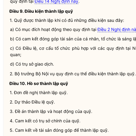
quy định tại
Điều 14 Nghị định này
.
Điều 9. Điều kiện thành lập
quỹ
1. Quỹ được thành lập khi có đủ những điều kiện sau đây:
a) Có mục đích hoạt động theo quy định tại
Điều 2 Nghị định n
b) Có cam kết đóng góp tài sản của cá nhân, tổ chức là sáng lậ
c) Có
Điều lệ
, cơ cấu tổ chức phù hợp với các quy định tại 
quan;
d) Có trụ sở giao dịch.
2.
Bộ trưởng
Bộ
Nội vụ
quy định cụ thể điều kiện thành lập
quỹ
.
Điều 10. Hồ sơ thành lập
quỹ
1. Đơn đề nghị thành lập
quỹ
.
2. Dự thảo
Điều lệ
quỹ
.
3. Đề án thành lập và hoạt động của quỹ.
4. Cam kết có trụ sở chính của quỹ.
5. Cam kết về tài sản đóng góp để thành lập
quỹ
.