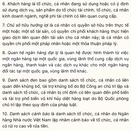
6.
Khách hàng
là tổ chức, cá nhân đang sử dụng hoặc có ý định
sử dụng dịch vụ
,
sản phẩm do tổ chức tài chính, tổ chức, cá nhân
kinh doanh ngành
,
nghề phi tài chính
có liên quan
cung cấp.
7.
Chủ sở hữu hưởng lợi
là cá nhân có quyền sở hữu trên thực tế
một hoặc một số tài sản, có quyền chi phối khách hàng thực hiện
giao dịch liên quan đến tài sản cho cá nhân này; là cá nhân có
quyền chi phối một pháp nhân hoặc một thỏa thuận pháp lý.
8.
Quan hệ ngân hàng đại lý
là quan hệ được hình thành từ việc
một ngân hàng tại một quốc gia, vùng lãnh thổ cung cấp dịch vụ
ngân hàng, thanh toán và các dịch vụ khác cho một ngân hàng
đối tác tại một quốc gia, vùng lãnh thổ khác.
9.
Danh sách đen
bao gồm
danh sách tổ chức, cá nhân có liên
quan
đến
khủng bố, tài trợ khủng bố do Bộ Công an chủ trì lập và
danh sách tổ chức, cá nhân bị chỉ định có liên quan đến phổ biến
và tài trợ phổ biến vũ khí hủy diệt hàng loạt do Bộ Quốc phòng
chủ trì lập theo quy định của pháp luật.
10.
Danh sách cảnh báo
là danh sách tổ chức, cá nhân do Ngân
hàng Nhà nước Việt Nam lập nhằm cảnh báo
về
tổ chức, cá nhân
có rủi ro cao về rửa tiền.