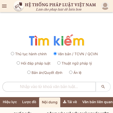

Thủ tục hành chính
Văn bản / TCVN / QCVN
Hỏi đáp pháp luật
Thuật ngữ pháp lý
Bản án/Quyết định
Án lệ

Hiệu lực
Lược đồ
Tải về
Văn bản liên quan
Nội dung