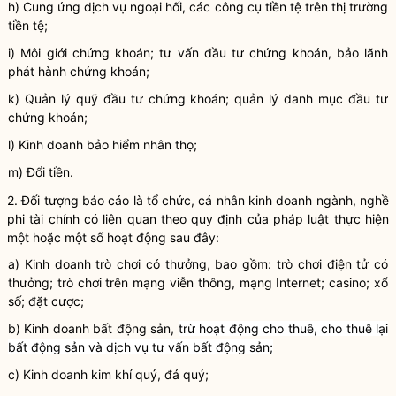
h) Cung ứng dịch vụ ngoại hối, các công cụ tiền tệ trên thị trường
tiền tệ;
i) Môi giới chứng khoán; tư vấn đầu tư chứng khoán, bảo lãnh
phát hành chứng khoán;
k) Quản lý quỹ đầu tư chứng khoán; quản lý danh mục đầu tư
chứng khoán;
l) Kinh doanh bảo hiểm nhân thọ;
m) Đổi tiền.
2.
Đối tượng báo cáo là
tổ chức, cá nhân kinh doanh ngành
,
nghề
phi tài chính
có liên quan
theo quy định của pháp luật thực hiện
một hoặc một số hoạt động sau đây
:
a) Kinh doanh trò chơi có thưởng
,
bao gồm
:
trò chơi điện tử có
thưởng; trò chơi trên mạng viễn thông, mạng
I
nternet; casino; xổ
số; đặt cược;
b) Kinh doanh bất động sản,
trừ
hoạt động
cho thuê, cho thuê lại
bất động sản
và
dịch vụ tư vấn bất động sản;
c) Kinh doanh kim
khí
quý
,
đá quý;