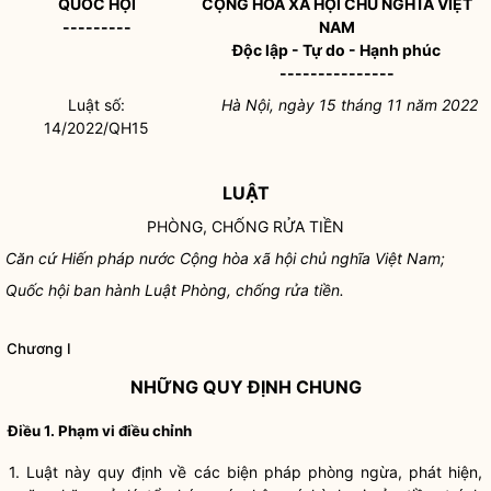
QUỐC HỘI
CỘNG HÒA XÃ HỘI CHỦ NGHĨA VIỆT
--------
-
NAM
Độc lập - Tự do - Hạnh phúc
---------------
Luật số:
Hà Nội, ngày 15 tháng 11 năm 2022
14/2022/QH15
LUẬT
PHÒNG, CHỐNG RỬA TIỀN
Căn cứ Hiến pháp nước Cộng hòa xã hội chủ nghĩa Việt Nam;
Quốc hội ban hành Luật Phòng, chống rửa tiền.
Chương I
NHỮNG QUY ĐỊNH CHUNG
Điều 1. Phạm vi điều chỉnh
1. Luật này quy định về các biện pháp phòng ngừa, phát hiện,