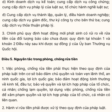
d)
Kinh doanh
dịch vụ kế toán
; c
ung cấp dịch vụ công chứng;
cung cấp dịch vụ pháp lý của luật sư, tổ chức hành nghề luật sư;
đ) Cung cấp dịch vụ thành lập, quản lý, điều hành doanh nghiệp;
cung cấp dịch vụ giám đốc, thư ký công ty cho bên thứ ba; cung
cấp dịch vụ thỏa thuận pháp lý.
3. Chính phủ quy định hoạt động mới phát sinh có rủi ro về rửa
tiền của đối tượng báo cáo
chưa được
quy định tại khoản 1 và
khoản 2 Điều này sau khi được sự đồng ý của Ủy ban Thường vụ
Quốc hội.
Điều 5. Nguyên tắc trong phòng, chống rửa tiền
1. Việc phòng, chống rửa tiền phải thực hiện theo quy định của
pháp luật trên cơ sở bảo đảm chủ quyền
và
toàn vẹn lãnh thổ, an
ninh quốc gia
, lợi ích quốc gia
; bảo đảm hoạt động bình thường
về kinh tế, đầu tư­; bảo vệ quyền và lợi ích hợp pháp của tổ chức,
cá nhân; chống lạm quyền, lợi dụng việc phòng, chống rửa tiền
để xâm phạm quyền và lợi ích hợp pháp của tổ chức, cá nhân có
liên quan.
2
. H
ành vi rửa tiền phải được xử lý
theo quy định của pháp luật
.