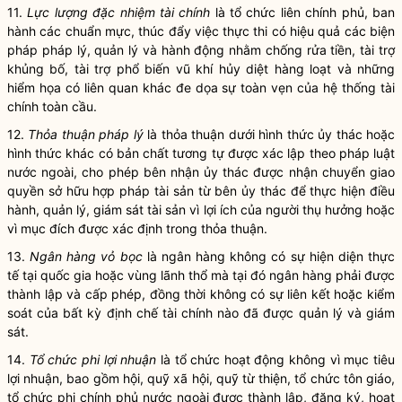
11.
Lực lượng đặc nhiệm tài chính
là tổ chức liên chính phủ, ban
hành các chuẩn mực, thúc đẩy việc thực thi có hiệu quả các biện
pháp pháp lý, quản lý và hành động nhằm chống rửa tiền, tài trợ
khủng bố, tài trợ phổ biến vũ khí hủy diệt hàng loạt và những
hiểm họa có liên quan khác đe dọa sự toàn vẹn của hệ thống tài
chính toàn cầu.
12.
Th
ỏa
thuận pháp lý
là thỏa thuận dưới hình thức ủy thác hoặc
hình thức khác có bản chất tương tự được xác lập theo pháp luật
nước ngoài, cho phép bên nhận ủy thác được nhận chuyển giao
quyền sở hữu hợp pháp tài sản từ
bên
ủy thác để thực hiện điều
hành, quản lý, giám sát tài sản vì lợi ích của người thụ hưởng hoặc
vì mục đích được xác định trong thỏa thuận.
13.
Ngân hàng vỏ bọc
là ngân hàng không có sự hiện diện thực
tế tại quốc gia hoặc vùng lãnh thổ mà tại đó ngân hàng phải được
thành lập và cấp phép, đồng thời không có sự liên kết hoặc kiểm
soát của bất kỳ định chế tài chính nào đã được quản lý và giám
sát
.
14.
Tổ chức phi lợi nhuận
là tổ chức hoạt động không vì mục tiêu
lợi nhuận,
bao gồm hội, quỹ xã hội, quỹ từ thiện, tổ chức tôn giáo,
tổ chức phi chính phủ nước ngoài được thành lập, đăng ký, hoạt