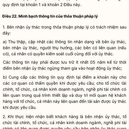
quy định tại khoản 1
và khoản
2 Điều này.
Điều 22. Minh bạch thông tin của thỏa thuận pháp lý
1. Bên nhận ủy thác trong thỏa thuận pháp lý
có
trách nhiệm
sau
đây:
a) Thu thập, cập nhật các thông tin
nhận dạng
về bên ủy thác,
bên nhận ủy thác, người thụ hưởng, các bên có liên quan (nếu
có)
,
cá nhân có quyền kiểm soát cuối cùng đối với ủy thác.
Các thông tin này phải được lưu trữ ít nhất 05 năm kể từ thời
điểm bên nhận ủy thác ngừng tham gia vào hoạt động ủy thác;
b) Cung cấp các thông tin quy định tại điểm a khoản này cho
các cơ quan có thẩm quyền khi được yêu cầu; cho tổ chức tài
chính, tổ chức, cá nhân kinh doanh ngành, nghề phi tài chính
có
liên quan
trong quá trình thiết lập và duy trì mối quan hệ khách
hàng với tổ chức, cá nhân này liên quan đến tài sản được ủy thác
khi được yêu cầu.
2. Khi thực hiện nhận biết khách hàng là bên nhận ủy thác, tổ
chức tài chính, tổ chức, cá nhân kinh doanh ngành, nghề phi tài
chính
có liên quan
được quyền yêu cầu bên nhận ủy thác cung