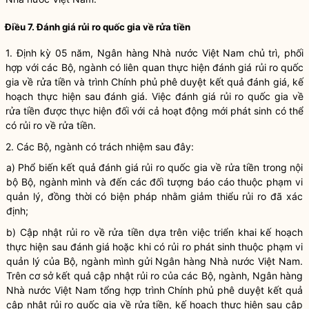
Điều 7. Đánh giá rủi ro quốc gia về rửa tiền
1. Định kỳ 05 năm
,
Ngân hàng Nhà nước Việt Nam chủ trì, phối
hợp với các
B
ộ, ngành
có
liên quan thực hiện đánh giá rủi ro quốc
gia về rửa tiền và trình Chính phủ phê duyệt kết quả đánh giá, kế
hoạch thực hiện sau đánh giá. Việc đánh giá rủi ro quốc gia về
rửa tiền được thực hiện đối với cả hoạt động mới phát sinh
có thể
có rủi ro về rửa tiền.
2. Các
B
ộ, ngành có trách nhiệm
sau đây
:
a) Phổ biến kết quả đánh giá rủi ro quốc gia về rửa tiền trong nội
bộ
B
ộ, ngành mình và đến các đối tượng báo cáo thuộc phạm vi
quản lý, đồng thời có biện pháp nhằm giảm thiểu rủi ro đã xác
định;
b)
C
ập nhật rủi ro về rửa tiền
dựa trên việc triển khai
kế hoạch
thực hiện sau đánh giá hoặc khi có rủi ro phát sinh thuộc phạm vi
quản lý của
B
ộ, ngành
mình
gửi Ngân hàng Nhà nước Việt Nam.
Trên cơ sở kết quả cập nhật rủi ro của các
B
ộ, ngành, Ngân hàng
Nhà nước Việt Nam tổng hợp trình Chính phủ phê duyệt kết quả
cập nhật rủi ro quốc gia về rửa tiền, kế hoạch thực hiện sau cập