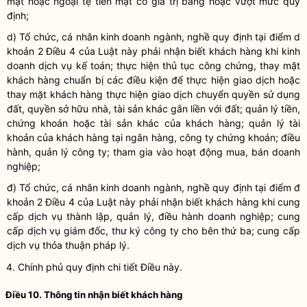
mặt
hoặc ngoại tệ tiền mặt
có giá trị bằng hoặc vượt
mức quy
định;
d) Tổ
chức, cá nhân kinh doanh ngành
,
nghề quy định tại điểm d
khoản 2 Điều 4 của Luật này
phải
nhận biết khách hàng khi
kinh
doanh dịch vụ kế toán;
thực hiện thủ tục công chứng,
thay mặt
khách hàng chuẩn bị các điều kiện để thực hiện giao dịch hoặc
thay mặt khách hàng thực hiện giao dịch chuyển quyền sử dụng
đất, quyền sở hữu nhà
, tài sản khác gắn liền với đất
; quản lý tiền,
chứng khoán hoặc tài sản khác của khách hàng; quản lý tài
khoản của khách hàng tại ngân hàng, công ty chứng khoán; điều
hành, quản lý công ty; tham gia vào hoạt động mua, bán doanh
nghiệp
;
đ) Tổ chức
, cá nhân kinh doanh ngành, nghề
quy định tại điểm đ
khoản 2 Điều 4 của Luật này phải nhận biết khách hàng khi cung
cấp
dịch vụ thành lập
, quản lý, điều hành doanh nghiệp
; cung
cấp dịch vụ giám đốc, thư ký công ty cho bên thứ ba; cung cấp
dịch vụ
thỏa thuận pháp lý.
4. Chính phủ quy định chi tiết Điều này.
Điều 10. Thông tin nhận biết khách hàng