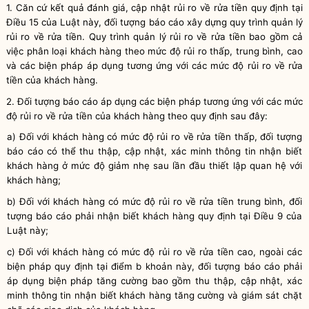
1. Căn cứ kết quả đánh giá, cập nhật rủi ro về rửa tiền
quy định tại
Điều 15 của Luật này
, đối tượng báo cáo xây dựng quy trình quản lý
rủi ro
về rửa tiền
. Quy trình quản lý rủi ro
về rửa tiền
bao gồm
cả
việc phân loại khách hàng theo mức độ rủi ro thấp, trung bình, cao
và các biện pháp áp dụng tương ứng với các mức độ rủi ro về rửa
tiền của khách hàng.
2. Đối tượng báo cáo áp dụng các biện pháp tương ứng với các mức
độ rủi ro về rửa tiền của khách hàng theo quy định sau đây:
a) Đối với khách hàng có mức độ rủi ro về rửa tiền thấp, đối tượng
báo cáo có thể thu thập, cập nhật, xác minh thông tin nhận biết
khách hàng ở mức độ giảm nhẹ sau lần đầu thiết lập quan hệ với
khách hàng;
b) Đối với khách hàng có mức độ rủi ro về rửa tiền trung bình, đối
tượng báo cáo phải nhận biết khách hàng quy định tại Điều 9 của
Luật này;
c) Đối với khách hàng có mức độ rủi ro về rửa tiền cao, ngoài
các
biện pháp quy định tại điểm b
k
hoản này,
đối tượng báo cáo phải
áp dụng biện pháp tăng cường bao gồm thu thập, cập nhật, xác
minh thông tin nhận biết khách hàng tăng cường và giám sát chặt