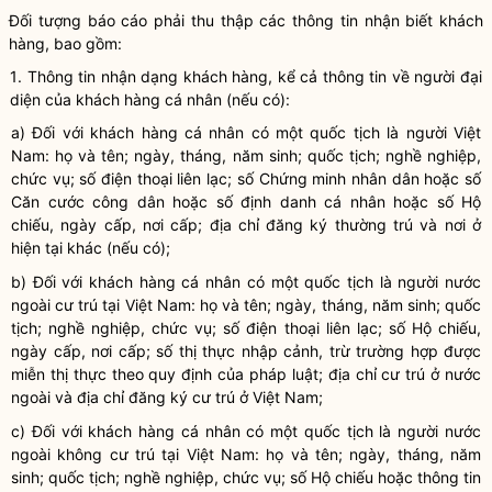
Đối tượng báo cáo phải thu thập các thông tin nhận biết khách
hàng,
bao gồm
:
1
.
Thông tin nhận dạng khách hàng, kể cả thông tin về người đại
diện của khách hàng cá nhân (nếu có):
a) Đối với khách hàng cá nhân có một quốc tịch là người Việt
Nam: họ và tên; ngày, tháng, năm sinh; quốc tịch; nghề nghiệp,
chức vụ; số điện thoại liên lạc; số Chứng minh nhân dân hoặc số
Căn cước công dân hoặc số định danh cá nhân hoặc số Hộ
chiếu, ngày cấp, nơi cấp; địa chỉ đăng ký thường trú và nơi ở
hiện tại khác (nếu có);
b)
Đối với khách hàng cá nhân có một quốc tịch
là n
gười nước
ngoài cư trú tại Việt Nam: họ và tên; ngày, tháng, năm sinh; quốc
tịch; nghề nghiệp, chức vụ; số điện thoại liên lạc; số Hộ chiếu,
ngày cấp, nơi cấp; số thị thực nhập cảnh, trừ trường hợp được
miễn thị thực theo quy định của pháp luật; địa chỉ cư trú ở nước
ngoài và địa chỉ đăng ký cư trú ở Việt Nam;
c)
Đối với khách hàng cá nhân có một quốc tịch
là n
gười nước
ngoài không cư trú tại Việt Nam: họ và tên; ngày, tháng, năm
sinh; quốc tịch; nghề nghiệp, chức vụ; số Hộ chiếu hoặc thông tin