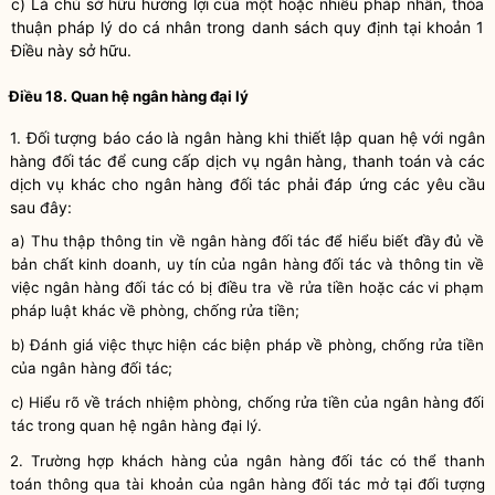
c)
Là c
hủ sở hữu hưởng lợi của một hoặc nhiều pháp nhân, thỏa
thuận pháp lý do
cá nhân
trong danh sách quy
định
tại khoản 1
Điều này
sở hữu
.
Điều 18. Quan hệ ngân hàng đại lý
1. Đố
i tượng báo cáo là ngân
hàng khi thiết lập quan hệ
với ngân
hàng đối tác để cung cấp dịch vụ ngân hàng, thanh toán và các
dịch vụ khác cho
ngân hàng đối tác phải
đáp ứng các yêu cầu
sau
đây
:
a) Thu thập thông tin về ngân hàng đối tác để hiểu biết đầy đủ về
bản chất kinh doanh
, uy tín của ngân hàng đối tác và thông tin về
việc ngân hàng đối tác có bị điều tra về rửa tiền hoặc các vi phạm
pháp luật khác về phòng, chống rửa tiền
;
b
)
Đánh giá việc thực hiện các biện pháp về phòng, chống rửa tiền
của ngân hàng đối tác
;
c
)
Hiểu rõ về trách nhiệm phòng, chống rửa tiền của ngân hàng đối
tác trong quan hệ ngân hàng đại lý.
2. Trường hợp khách hàng của ngân hàng đối tác có thể thanh
toán thông qua tài khoản của ngân hàng đối tác mở tại đối tượng