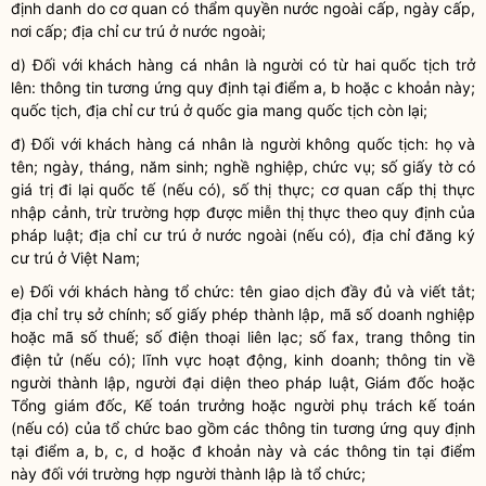
định danh do cơ quan có thẩm quyền nước ngoài cấp, ngày cấp,
nơi cấp; địa chỉ cư trú ở nước ngoài;
d) Đối với khách hàng cá nhân là người có từ hai quốc tịch trở
lên
:
thông tin tương ứng quy định tại điểm a, b hoặc c khoản này
;
quốc tịch, địa chỉ cư trú ở quốc gia mang quốc tịch còn lại;
đ) Đối với khách hàng cá nhân là người không quốc tịch: họ và
tên; ngày, tháng, năm sinh; nghề nghiệp, chức vụ; số giấy tờ có
giá trị đi lại quốc tế (nếu có), số thị thực; cơ quan cấp thị thực
nhập cảnh, trừ trường hợp được miễn thị thực theo quy định của
pháp luật; địa chỉ cư trú ở nước ngoài (nếu có), địa chỉ đăng ký
cư trú ở Việt Nam;
e) Đối với khách hàng tổ chức: tên giao dịch đầy đủ và viết tắt;
địa chỉ trụ sở chính; số giấy phép thành lập, mã số doanh nghiệp
hoặc mã số thuế; số điện thoại liên lạc; số fax, trang thông tin
điện tử (nếu có); lĩnh vực hoạt động, kinh doanh; thông tin về
người thành lập, người đại diện theo pháp luật, Giám đốc hoặc
Tổng giám đốc, Kế toán trưởng hoặc người phụ trách kế toán
(nếu có) của tổ chức bao gồm các thông tin tương ứng quy định
tại điểm a, b
, c, d
hoặc
đ
khoản này và các thông tin tại điểm
này đối với trường hợp người thành lập là tổ chức;