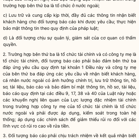
trường hợp bên thứ ba là tổ chức ở nước ngoài;
c)
L
ưu trữ và cung cấp kịp thời, đầy đủ các thông tin nhận biết
khách hàng cho đối tượng báo cáo khi được yêu cầu; thực hiện
bảo mật thông tin theo quy định của pháp luật;
d) Là đối tượng chịu sự quản lý, giám sát của cơ quan có thẩm
quyền.
2. Trường hợp bên thứ ba là tổ chức tài chính và có công ty mẹ là
tổ chức tài chính, đối tượng báo cáo phải bảo đảm bên thứ ba
đáp ứng yêu cầu
quy định
tại khoản 1 Điều này và công ty mẹ
của bên thứ ba đáp ứng các yêu cầu về nhận biết khách hàng,
cá nhân nước ngoài có ảnh hưởng chính trị, lưu trữ thông tin, hồ
sơ,
tài liệu,
báo cáo và bảo đảm bí mật thông tin, hồ sơ
,
tài liệu,
báo cáo quy định tại các điều 9, 17, 38 và 40 của Luật này hoặc
các khuyến nghị liên quan của Lực lượng đặc nhiệm tài chính
trong trường hợp công ty mẹ của tổ chức tài chính là tổ chức
nước ngoài và phải được áp dụng, kiểm soát trong toàn hệ
thống;
á
p dụng các chính sách để giảm thiểu rủi ro đối với các
lĩnh vực có rủi ro cao về rửa tiền.
3. Đối tượng báo cáo
phải chịu trách nhiệm
về kết quả nhận biết