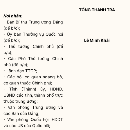
TỔNG THANH TRA
Nơi nhận:
- Ban Bí thư Trung ương Đảng
(để b/c);
- Ủy ban Thường vụ
Quốc hội
(để b/c);
Lê Minh Khái
- Thủ tướng Chính phủ (để
b/c);
- Các Phó Thủ tướng Chính
phủ (để b/c);
- Lãnh đạo TTCP;
- Các bộ, cơ quan ngang bộ,
cơ quan thuộc Chính phủ;
- Tỉnh (Thành) ủy, HĐND,
UBND các tỉnh, thành phố trực
thuộc trung ương;
- Văn phòng Trung ương và
các Ban của Đảng;
- Văn phòng
Quốc hội
, HDDT
và các UB của
Quốc hội
;