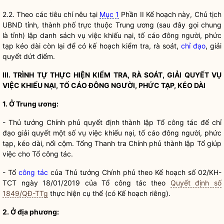
2.2. Theo các tiêu chí nêu tại
Mục 1
Phần II Kế hoạch này, Chủ tịch
UBND tỉnh, thành phố trực thuộc Trung ương (sau đây gọi chung
là tỉnh) lập danh sách vụ việc khiếu nại, tố cáo đông người, phức
tạp kéo dài còn lại để có kế hoạch kiểm tra, rà soát,
chỉ đạo
, giải
quyết dứt điểm.
III. TRÌNH TỰ THỰC HIỆN KIỂM TRA, RÀ SOÁT, GIẢI QUYẾT VỤ
VIỆC KHIẾU NẠI, TỐ CÁO ĐÔNG NGƯỜI, PHỨC TẠP, KÉO DÀI
1. Ở Trung ương:
- Thủ tướng Chính phủ quyết định thành lập Tổ
công tác
để
chỉ
đạo
giải quyết một số vụ việc khiếu nại, tố cáo đông người, phức
tạp, kéo dài, nổi cộm. Tổng Thanh tra Chính phủ thành lập Tổ giúp
việc cho Tổ
công tác
.
- Tổ
công tác
của Thủ tướng Chính phủ theo Kế hoạch số 02/KH-
TCT ngày 18/01/2019 của Tổ
công tác
theo
Quyết định số
1849/QĐ-TTg
thực hiện cụ thể (có Kế hoạch riêng).
2. Ở địa phương: