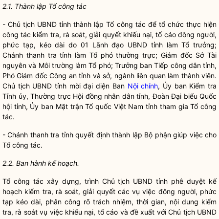
2.1. Thành lập Tổ
công tác
- Chủ tịch UBND tỉnh thành lập Tổ
công tác
để tổ chức thực hiện
công tác
kiểm tra, rà soát, giải quyết khiếu nại, tố cáo đông người,
phức tạp, kéo dài do 01 Lãnh đạo UBND tỉnh làm Tổ trưởng;
Chánh thanh tra tỉnh làm Tổ phó thường trực; Giám đốc Sở Tài
nguyên và Môi trường làm Tổ phó; Trưởng ban Tiếp
công dân
tỉnh,
Phó Giám đốc Công an tỉnh và sở, ngành liên quan làm thành viên.
Chủ tịch UBND tỉnh mời đại diện Ban
Nội chính
, Ủy ban Kiểm tra
Tỉnh ủy, Thường trực Hội đồng
nhân dân
tỉnh, Đoàn Đại biểu
Quốc
hội
tỉnh, Ủy ban Mặt trận Tổ quốc Việt Nam tỉnh tham gia Tổ
công
tác
.
- Chánh thanh tra tỉnh quyết định thành lập Bộ phận giúp việc cho
Tổ
công tác
.
2.2. Ban hành kế hoạch.
Tổ
công tác
xây dựng, trình Chủ tịch UBND tỉnh phê duyệt kế
hoạch kiểm tra, rà soát, giải quyết các vụ việc đông người, phức
tạp kéo dài, phân công rõ trách nhiệm, thời gian, nội dung kiểm
tra, rà soát vụ việc khiếu nại, tố cáo và đề xuất với Chủ tịch UBND