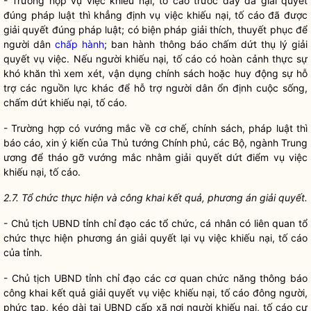
- Trường hợp vụ việc khiếu nại, tố cáo trước đây đã giải quyết
đúng pháp
luật
thì khẳng định vụ việc khiếu nại, tố cáo đã được
giải quyết đúng pháp
luật
; có biện pháp giải thích, thuyết phục để
người dân
chấp hành
; ban hành thông báo chấm dứt thụ lý giải
quyết vụ việc. Nếu người khiếu nại, tố cáo có hoàn cảnh thực sự
khó khăn thì xem xét, vận dụng chính sách hoặc huy động sự hỗ
trợ các nguồn lực khác để hỗ trợ người dân ổn định cuộc sống,
chấm dứt khiếu nại, tố cáo.
- Trường hợp có vướng mắc về cơ chế, chính sách, pháp
luật
thì
báo cáo, xin ý kiến của Thủ tướng Chính phủ, các Bộ, ngành Trung
ương để tháo gỡ vướng mắc nhằm giải quyết dứt điểm vụ việc
khiếu nại, tố cáo.
2.7. Tổ chức thực hiện và công khai kết quả, phương á
n giải quyế
t.
- Chủ tịch UBND tỉnh
chỉ đạo
các tổ chức, cá nhân có liên quan tổ
chức thực hiện phương án giải quyết lại vụ việc khiếu nại, tố cáo
của tỉnh.
- Chủ tịch UBND tỉnh
chỉ đạo
các cơ quan chức năng thông báo
công khai kết quả giải quyết vụ việc khiếu nại, tố cáo đông người,
phức tạp, kéo dài tại UBND cấp xã nơi người khiếu nại, tố cáo cư