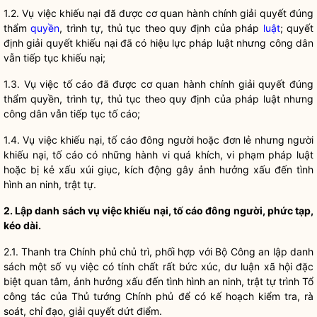
1.2. Vụ việc khiếu nại đã được cơ quan hành chính giải quyết đúng
thẩm
quyền
, trình tự, thủ tục theo quy định của pháp
luật
; quyết
định giải quyết khiếu nại đã có hiệu lực pháp
luật
nhưng
công dân
vẫn tiếp tục khiếu nại;
1.3. Vụ việc tố cáo đã được cơ quan hành chính giải quyết đúng
thẩm
quyền
, trình tự, thủ tục theo quy định của pháp
luật
nhưng
công dân
vẫn tiếp tục tố cáo;
1.4. Vụ việc khiếu nại, tố cáo đông người hoặc đơn lẻ nhưng người
khiếu nại, tố cáo có những hành vi quá khích, vi phạm pháp
luật
hoặc bị kẻ xấu xúi giục, kích động gây ảnh hưởng xấu đến tình
hình an ninh, trật tự.
2. Lập danh sách vụ việc khiếu nại, tố cáo đông người, phức tạp,
kéo dài.
2.1. Thanh tra Chính phủ chủ trì, phối hợp với Bộ Công an lập danh
sách một số vụ việc có tính chất rất bức xúc, dư luận xã hội đặc
biệt quan tâm, ảnh hưởng xấu đến tình hình an ninh, trật tự trình Tổ
công tác
của Thủ tướng Chính phủ để có kế hoạch kiểm tra, rà
soát,
chỉ đạo
, giải quyết dứt điểm.