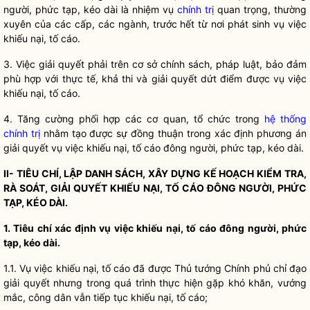
người, phức tạp, kéo dài là nhiệm vụ
chính trị
quan trọng, thường
xuyên của các cấp, các ngành, trước hết từ nơi phát sinh vụ việc
khiếu nại, tố cáo.
3. Việc giải quyết phải trên cơ sở chính sách, pháp
luật
, bảo đảm
phù hợp với thực tế, khả thi và giải quyết dứt điểm được vụ việc
khiếu nại, tố cáo.
4. Tăng cường phối hợp các cơ quan, tổ chức trong
hệ thống
chính trị
nhằm tạo được sự đồng thuận trong xác định phương án
giải quyết vụ việc khiếu nại, tố cáo đông người, phức tạp, kéo dài.
II- TIÊU CHÍ, LẬP DANH SÁCH, XÂY DỰNG KẾ HOẠCH KIỂM TRA,
RÀ SOÁT, GIẢI QUYẾT KHIẾU NẠI, TỐ CÁO ĐÔNG NGƯỜI, PHỨC
TẠP, KÉO DÀI.
1. Tiêu chí xác định vụ việc khiếu nại, tố cáo đông người, phức
tạp, kéo dài.
1.1. Vụ việc khiếu nại, tố cáo đã được Thủ tướng Chính phủ
chỉ đạo
giải quyết nhưng trong quá trình thực hiện gặp khó khăn, vướng
mắc,
công dân
vẫn tiếp tục khiếu nại, tố cáo;