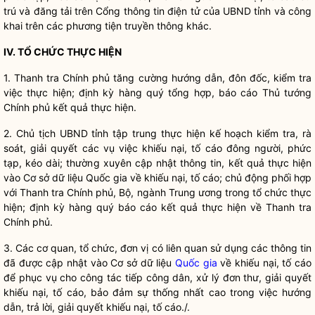
trú và đăng tải trên Cổng thông tin điện tử của UBND tỉnh và công
khai trên các phương tiện truyền thông khác.
IV. TỔ CHỨC THỰC HIỆN
1. Thanh tra Chính phủ tăng cường hướng dẫn, đôn đốc, kiểm tra
việc thực hiện; định kỳ hàng quý tổng hợp, báo cáo Thủ tướng
Chính phủ kết quả thực hiện.
2. Chủ tịch UBND tỉnh tập trung thực hiện kế hoạch kiểm tra, rà
soát, giải quyết các vụ việc khiếu nại, tố cáo đông người, phức
tạp, kéo dài; thường xuyên cập nhật thông tin, kết quả thực hiện
vào Cơ sở dữ liệu
Quốc gia
về khiếu nại, tố cáo; chủ động phối hợp
với Thanh tra Chính phủ, Bộ, ngành Trung ương trong tổ chức thực
hiện; định kỳ hàng quý báo cáo kết quả thực hiện về Thanh tra
Chính phủ.
3. Các cơ quan, tổ chức, đơn vị có liên quan sử dụng các thông tin
đã được cập nhật vào Cơ sở dữ liệu
Quốc gia
về khiếu nại, tố cáo
để phục vụ cho
công tác
tiếp
công dân
, xử lý đơn thư, giải quyết
khiếu nại, tố cáo, bảo đảm sự thống nhất cao trong việc hướng
dẫn, trả lời, giải quyết khiếu nại, tố cáo./.