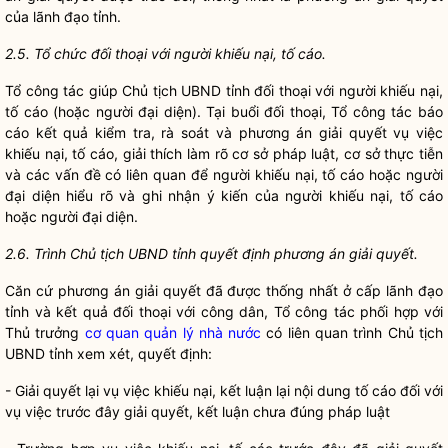
của lãnh đạo tỉnh.
2.5. Tổ chức đối thoại với người khiếu nại, tố
cá
o.
Tổ
công tác
giúp Chủ tịch UBND tỉnh đối thoại với người khiếu nại,
tố cáo (hoặc người đại diện). Tại buổi đối thoại, Tổ
công tác
báo
cáo kết quả kiểm tra, rà soát và phương án giải quyết vụ việc
khiếu nại, tố cáo, giải thích làm rõ cơ sở pháp
luật
, cơ sở thực tiễn
và các vấn đề có liên quan để người khiếu nại, tố cáo hoặc người
đại diện hiểu rõ và ghi nhận ý kiến của người khiếu nại, tố cáo
hoặc người đại diện.
2.6. Trình Chủ tịch UBND tỉnh quyết định phương án giải quyết.
Căn cứ phương án giải quyết đã được thống nhất ở cấp lãnh đạo
tỉnh và kết quả đối thoại với
công dân
, Tổ
công tác
phối hợp với
Thủ trưởng
cơ quan quản lý nhà nước
có liên quan trình Chủ tịch
UBND tỉnh xem xét, quyết định:
- Giải quyết lại vụ việc khiếu nại, kết luận lại nội dung tố cáo đối với
vụ việc trước đây giải quyết, kết luận chưa đúng pháp
luật