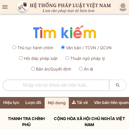

Thủ tục hành chính
Văn bản / TCVN / QCVN
Hỏi đáp pháp luật
Thuật ngữ pháp lý
Bản án/Quyết định
Án lệ

Hiệu lực
Lược đồ
Tải về
Văn bản liên quan
Nội dung
THANH TRA CHÍNH
CỘNG HÒA XÃ HỘI CHỦ NGHĨA VIỆT
PHỦ
NAM