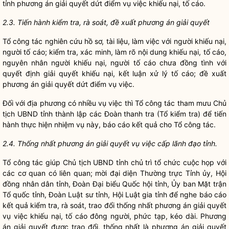
tỉnh phương án giải quyết dứt điểm vụ việc khiếu nại, tố cáo.
2.3. Tiến hành kiểm tra, rà soát, đề xuất phương án giải quyết
Tổ
công tác
nghiên cứu hồ sơ, tài liệu, làm việc với người khiếu nại,
người tố cáo; kiểm tra, xác minh, làm rõ nội dung khiếu nại, tố cáo,
nguyên nhân người khiếu nại, người tố cáo chưa đồng tình với
quyết định giải quyết khiếu nại, kết luận xử lý tố cáo; đề xuất
phương án giải quyết dứt điểm vụ việc.
Đối với địa phương có nhiều vụ việc thì Tổ
công tác
tham mưu Chủ
tịch UBND tỉnh thành lập các Đoàn thanh tra (Tổ kiểm tra) để tiến
hành thực hiện nhiệm vụ này, báo cáo kết quả cho Tổ
công tác
.
2.4. Thố
ng nhấ
t phương án giải quyết vụ việc cấp lãnh đạo tỉnh.
Tổ
công tác
giúp Chủ tịch UBND tỉnh chủ trì tổ chức cuộc họp với
các cơ quan có liên quan; mời đại diện Thường trực Tỉnh ủy, Hội
đồng
nhân dân
tỉnh, Đoàn Đại biểu
Quốc hội
tỉnh, Ủy ban Mặt trận
Tổ quốc tỉnh, Đoàn Luật sư tỉnh, Hội Luật gia tỉnh để nghe báo cáo
kết quả kiểm tra, rà soát, trao đổi thống nhất phương án giải quyết
vụ việc khiếu nại, tố cáo đông người, phức tạp, kéo dài. Phương
án giải quyết được trao đổi, thống nhất là phương án giải quyết