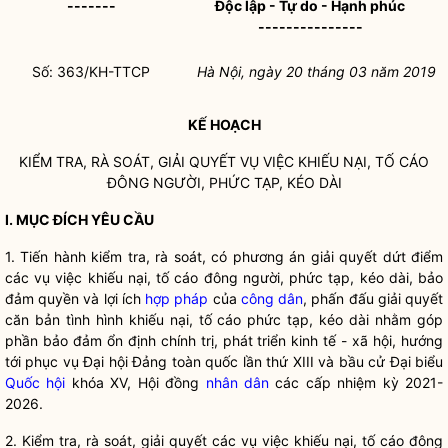
-------
Độc lập - Tự do - Hạnh phúc
---------------
Số: 363/KH-TTCP
Hà Nội, ngày 20
tháng 03
năm 2019
KẾ HOẠCH
KIỂM TRA, RÀ SOÁT, GIẢI QUYẾT VỤ VIỆC KHIẾU NẠI, TỐ CÁO
ĐÔNG NGƯỜI, PHỨC TẠP, KÉO DÀI
I. MỤC ĐÍCH YÊU CẦU
1. Tiến hành kiểm tra, rà soát, có phương án giải quyết dứt điểm
các vụ việc khiếu nại, tố cáo đông người, phức tạp, kéo dài, bảo
đảm quyền và lợi ích
hợp pháp
của
công dân
, phấn đấu giải quyết
căn bản tình hình khiếu nại, tố cáo phức tạp, kéo dài nhằm góp
phần bảo đảm ổn định
chính trị
, phát triển kinh tế - xã hội, hướng
tới phục vụ Đại hội Đảng toàn quốc lần thứ XIII và bầu cử Đại biểu
Quốc hội
khóa XV, Hội đồng
nhân dân
các cấp nhiệm kỳ 2021-
2026.
2. Kiểm tra, rà soát, giải quyết các vụ việc khiếu nại, tố cáo đông