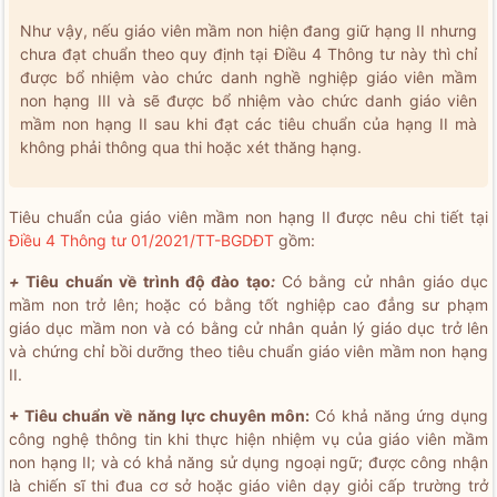
Như vậy, nếu giáo viên mầm non hiện đang giữ hạng II nhưng
chưa đạt chuẩn theo quy định tại Điều 4 Thông tư này thì chỉ
được bổ nhiệm vào chức danh nghề nghiệp giáo viên mầm
non hạng III và sẽ được bổ nhiệm vào chức danh giáo viên
mầm non hạng II sau khi đạt các tiêu chuẩn của hạng II mà
không phải thông qua thi hoặc xét thăng hạng.
Tiêu chuẩn của giáo viên mầm non hạng II được nêu chi tiết tại
Điều 4 Thông tư 01/2021/TT-BGDĐT
gồm:
+
Tiêu chuẩn về trình độ đào tạo
:
Có bằng cử nhân giáo dục
mầm non trở lên; hoặc có bằng tốt nghiệp cao đẳng sư phạm
giáo dục mầm non và có bằng cử nhân quản lý giáo dục trở lên
và chứng chỉ bồi dưỡng theo tiêu chuẩn giáo viên mầm non hạng
II.
+ Tiêu chuẩn về năng lực chuyên môn:
Có khả năng ứng dụng
công nghệ thông tin khi thực hiện nhiệm vụ của giáo viên mầm
non hạng II; và có khả năng sử dụng ngoại ngữ; được công nhận
là chiến sĩ thi đua cơ sở hoặc giáo viên dạy giỏi cấp trường trở