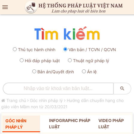

Thủ tục hành chính
Văn bản / TCVN / QCVN
Hỏi đáp pháp luật
Thuật ngữ pháp lý
Bản án/Quyết định
Án lệ

Trang chủ
Góc nhìn pháp lý
Hướng dẫn chuyển hạng cho
giáo viên Mầm non từ 20/03/2021
INFOGRAPHIC PHÁP
VIDEO PHÁP
GÓC NHÌN
LUẬT
LUẬT
PHÁP LÝ