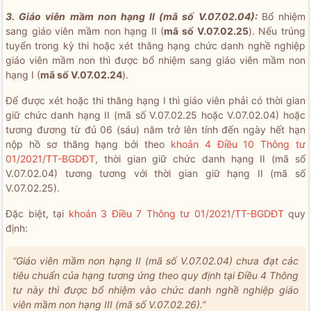
3. Giáo viên mầm non hạng II (mã số V.07.02.04):
Bổ nhiệm
sang giáo viên mầm non hạng II (
mã số V.07.02.25
). Nếu trúng
tuyển trong kỳ thi hoặc xét thăng hạng chức danh nghề nghiệp
giáo viên mầm non thì được bổ nhiệm sang giáo viên mầm non
hạng I (
mã số V.07.02.24
).
Để được xét hoặc thi thăng hạng I thì giáo viên phải có thời gian
giữ chức danh hạng II (mã số V.07.02.25 hoặc V.07.02.04) hoặc
tương đương từ đủ 06 (sáu) năm trở lên tính đến ngày hết hạn
nộp hồ sơ thăng hạng bởi theo
khoản 4 Điều 10 Thông tư
01/2021/TT-BGDĐT
, thời gian giữ chức danh hạng II (mã số
V.07.02.04) tương tương với thời gian giữ hạng II (mã số
V.07.02.25).
Đặc biệt, tại
khoản 3 Điều 7 Thông tư 01/2021/TT-BGDĐT
quy
định:
“Giáo viên mầm non hạng II (mã số V.07.02.04) chưa đạt các
tiêu chuẩn của hạng tương ứng theo quy định tại Điều 4 Thông
tư này thì được bổ nhiệm vào chức danh nghề nghiệp giáo
viên mầm non hạng III (mã số V.07.02.26).”