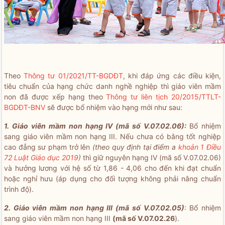
Theo
Thông tư 01/2021/TT-BGDĐT
, khi đáp ứng các điều kiện,
tiêu chuẩn của hạng chức danh nghề nghiệp thì giáo viên mầm
non đã được xếp hạng theo
Thông tư liên tịch 20/2015/TTLT-
BGDĐT-BNV
sẽ được bổ nhiệm vào hạng mới như sau:
1. Giáo viên mầm non hạng IV (mã số V.07.02.06):
Bổ nhiệm
sang giáo viên mầm non hạng III. Nếu chưa có bằng tốt nghiệp
cao đẳng sư phạm trở lên
(theo quy định tại điểm a
khoản 1 Điều
72 Luật Giáo dục 2019
)
thì giữ nguyên hạng IV (mã số V.07.02.06)
và hưởng lương với hệ số từ 1,86 - 4,06 cho đến khi đạt chuẩn
hoặc nghỉ hưu (áp dụng cho đối tượng không phải nâng chuẩn
trình độ).
2. Giáo viên mầm non hạng III (mã số V.07.02.05)
: Bổ nhiệm
sang giáo viên mầm non hạng III
(mã số V.07.02.26
).