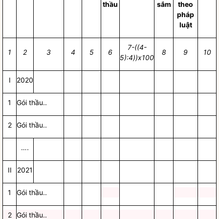
thầu
sắm
theo
pháp
luật
7-((4-
1
2
3
4
5
6
8
9
10
5):4))x100
I
2020
1
Gói thầu..
2
Gói thầu..
….
II
2021
1
Gói thầu..
2
Gói thầu..