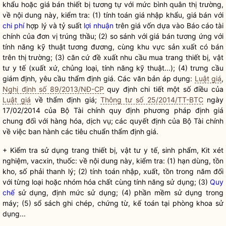
khẩu hoặc giá bán thiết bị tương tự với mức bình quân thị trường,
về nội dung này, kiểm tra: (1) tính toán giá nhập khẩu, giá bán với
chi phí
hợp lý và tỷ suất
lợi nhuận
trên giá vốn dựa vào Báo cáo tài
chính của đơn vị trúng thầu; (2) so sánh với giá bán tương ứng với
tính năng kỹ thuật tương đương, cùng khu vực sản xuất có bán
trên thị trường; (3) căn cứ đề xuất nhu cầu mua trang thiết bị, vật
tư y tế (xuất xứ, chủng loại, tính năng kỹ thuật...); (4) trưng cầu
giám định, yêu cầu thẩm định giá. Các văn bản áp dụng:
Luật giá
,
Nghị định số 89/2013/NĐ-CP
quy định chi tiết một số điều của
Luật giá
về thẩm định giá;
Thông tư số 25/2014/TT-BTC
ngày
17/02/2014 của Bộ Tài chính quy định phương pháp định giá
chung đối với hàng hóa, dịch vụ; các quyết định của Bộ Tài chính
về việc ban hành các tiêu chuẩn thẩm định giá.
+ Kiểm tra sử dụng trang thiết bị, vật tư y tế, sinh phẩm, Kit xét
nghiệm, vacxin, thuốc: về nội dung này, kiểm tra: (1) hạn dùng, tồn
kho, số phải thanh lý; (2) tính toán nhập, xuất, tồn trong năm đối
với từng loại hoặc nhóm hóa chất cùng tính năng sử dụng; (3)
Quy
chế
sử dụng, định mức sử dụng; (4) phần mềm sử dụng trong
máy; (5) sổ sách ghi chép, chứng từ, kế toán tại phòng khoa sử
dụng...