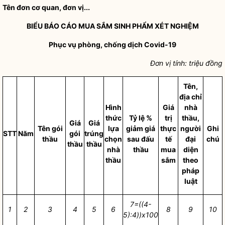
Tên đơn cơ quan, đơn vị...
BIỂU BÁO CÁO MUA SẮM SINH PHẨM XÉT NGHIỆM
Phục vụ phòng, chống dịch Covid-19
Đơn vị tính: triệu đồng
Tên,
địa chỉ
Hình
Giá
nhà
thức
Tỷ lệ %
trị
thầu,
Giá
Giá
Tên gói
lựa
giảm giá
thực
người
Ghi
STT
Năm
gói
trúng
thầu
chọn
sau đấu
tế
đại
chú
thầu
thầu
nhà
thầu
mua
diện
thầu
sắm
theo
pháp
luật
7=((4-
1
2
3
4
5
6
8
9
10
5):4))x100