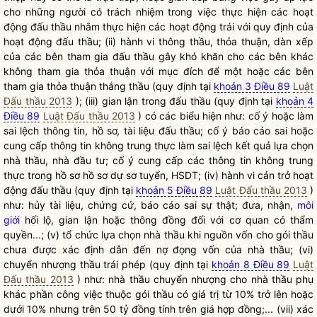
cho những người có trách nhiệm trong việc thực hiện các hoạt
động đấu thầu nhằm thực hiện các hoạt động trái với quy định của
hoạt động đấu thầu; (ii) hành vi thông thầu, thỏa thuận, dàn xếp
của các bên tham gia đấu thầu gây khó khăn cho các bên khác
không tham gia thỏa thuận với mục đích để một hoặc các bên
tham gia thỏa thuận thắng thầu (quy định tại
khoản 3 Điều 89
Luật
Đấu thầu 2013
); (iii) gian lận trong đấu thầu (quy định tại
khoản 4
Điều 89
Luật Đấu thầu 2013
) có các biểu hiện như: cố ý hoặc làm
sai lệch thông tin, hồ sơ, tài liệu đấu thầu; cố ý báo cáo sai hoặc
cung cấp thông tin không trung thực làm sai lệch kết quả lựa chọn
nhà thầu, nhà đầu tư; cố ý cung cấp các thông tin không trung
thực trong hồ sơ hồ sơ dự sơ tuyển, HSDT; (iv) hành vi cản trở hoạt
động đấu thầu (quy định tại
khoản 5 Điều 89
Luật Đấu thầu 2013
)
như: hủy tài liệu, chứng cứ, báo cáo sai sự thật; đưa, nhận,
môi
giới
hối lộ, gian lận hoặc thông đồng đối với cơ quan có thẩm
quyền
...; (v) tổ chức lựa chọn nhà thầu khi nguồn vốn cho gói thầu
chưa được xác định dẫn đến nợ đọng vốn của nhà thầu; (vi)
chuyển nhượng thầu trái phép (quy định tại
khoản 8 Điều 89
Luật
Đấu thầu 2013
) như: nhà thầu chuyển nhượng cho nhà thầu phụ
khác phần công việc thuộc gói thầu có giá trị từ 10% trở lên hoặc
dưới 10% nhưng trên 50 tỷ đồng tính trên giá hợp đồng;... (vii) xác