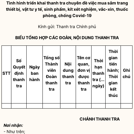
T
ình hình triển khai thanh tra chuyên đề việc mua sắm trang
thiết bị, vật tư y tế, sinh phẩm, kít xét nghiệm, vắc-xin, thuốc
phòng, chống Covid-19
Kính gửi: Thanh tra Chính phủ
BIỂU TỔNG HỢP CÁC ĐOÀN, NỘI DUNG THANH TRA
Thời
Tổng số
Tên cơ
gian
Số
Thời
Thành
Nội
quan,
tiến
Quyết
Ngày
hạn
viên
dung
đơn vị
hành;
Ghi
STT
định
ban
thanh
Đoàn
thanh
được
Thời
chú
thanh
hành
tra (...
thanh
tra
thanh
gian
tra
ngày)
tra
tra
kết
thúc
CHÁNH THANH TRA
Nơi nhận:
- Như trên;