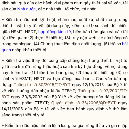
định hậu quả của các hành vi vi phạm như: gây thiệt hại về vốn, tài
sản của
Nhà nước
, các nhà thầu, tổ chức, cá nhân.
+ Kiểm tra cấu hình kỹ thuật, nhãn mác, xuất xứ, chất lượng trang
thiết bị, vật tư y tế. Về nội dung này, kiểm tra: (1) so sánh đối chiếu
giữa HSMT, HSDT,
hợp đồng kinh tế
, biên bản bàn giao và các tài
liệu liên quan: (2) thực tế thiết bị; (3) truy cập website của hãng có
trong catalogue; (4) Chứng thư kiểm định chất lượng; (5) Hồ sơ
hải
quan
nhập khẩu thiết bị...
+ Kiểm tra việc thay đổi cung cấp chủng loại trang thiết bị, vật tư
y tế sau khi đã trúng thầu hoặc sau khi ký hợp đồng, về nội dung
này, kiểm tra: (1) biên bản bàn giao; (2) thực tế thiết bị; (3) so
sánh với HSMT, HSDT và hợp đồng mua bán... Các văn bản áp
dụng:
Thông tư số 30/2015/TT-BYT
ngày 12/10/2015 của Bộ Y tế
về việc hướng dẫn nhập khẩu TTBYT;
Thông tư số 07/2002/TT-
BYT
ngày 30/5/2002 của Bộ Y tế về việc hướng dẫn đăng ký lưu
hành sản phẩm TTBYT;
Quyết định số 36/2006/QĐ-BYT
ngày
14/11/2006 của Bộ Y tế về việc ban hành quy định về thử lâm
sàng trang thiết bị y tế...
+ Kiểm tra dấu hiệu chênh lệch lớn giữa giá trúng thầu và giá nhập