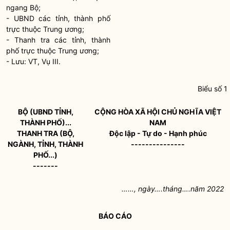
ngang Bộ;
- UBND các tỉnh, thành phố
trực thuộc Trung ương;
- Thanh tra các tỉnh, thành
phố trực thuộc Trung ương;
- Lưu: VT, Vụ III.
Biểu số 1
BỘ (UBND TỈNH,
CỘNG HÒA XÃ HỘI CHỦ NGHĨA VIỆT
THÀNH PHỐ)...
NAM
THANH TRA (BỘ,
Độc lập - Tự do - Hạnh phúc
NGÀNH, TỈNH, THÀNH
---------------
PHỐ...)
-------
……
, ngày….
tháng….
năm 2022
BÁO CÁO