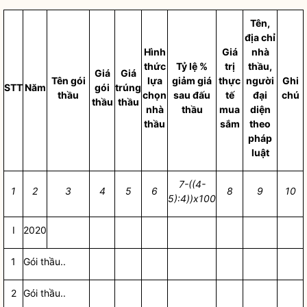
Tên,
địa chỉ
Hình
Giá
nhà
thức
Tỷ lệ %
trị
thầu,
Giá
Giá
Tên gói
lựa
giảm giá
thực
người
Ghi
STT
Năm
gói
trúng
thầu
chọn
sau đấu
tế
đại
chú
thầu
thầu
nhà
thầu
mua
diện
thầu
sắm
theo
pháp
luật
7-((4-
1
2
3
4
5
6
8
9
10
5):4))x100
I
2020
1
Gói thầu..
2
Gói thầu..