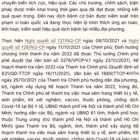
chuyển biến tích cực, hiệu quả. Các chủ trương, chính sách, biện
pháp được triển khai trong thời gian qua đã đạt được những kết
quả quan trọng. Đến nay dịch bệnh cơ bản được kiểm soát trên
phạm vi toàn quốc và đang thực hiện lộ trình thích ứng an toàn,
linh hoạt, kiểm soát hiệu quả dịch bệnh tại nhiều địa phương.
Thực hiện
Nghị quyết số 127/NQ-CP
ngày 08/10/2021 và
Nghị
quyết số 128/NQ-CP
ngày 11/10/2021 của Chính phủ; Định hướng
chương trình thanh tra năm 2022 đã được Thủ tướng Chính phủ
phê duyệt (tại Văn bản số 3278/VPCP-V.1 ngày 22/10/2021), Kế
hoạch thanh tra năm 2022 của Thanh tra Chính phủ (Quyết định số
621/QĐ-TTCP ngày 16/11/2021), Văn bản số 1889/TTCP-KHTH
ngày 26/10/2021 của Thanh tra Chính phủ hướng dẫn địa phương,
bộ, ngành xây dựng Kế hoạch Thanh tra năm 2022, trong đó,
Thanh tra Chính phủ sẽ thanh tra việc mua sắm trang thiết bị y tế,
sinh phẩm, Kit xét nghiệm, vacxin, thuốc phòng, chống dịch
Covid-19 tại Bộ Y tế, UBND thành phố Hà Nội và thành phố Hồ Chí
Minh; hướng dẫn các Bộ, ngành và UBND 61 tỉnh, thành phố trực
thuộc Trung ương (trừ thành phố Hà Nội và thành phố Hồ Chí
Minh) giao Thanh tra Bộ, ngành, tỉnh, thành phố xây dựng Kế
hoạch thanh tra việc mua sắm trang thiết bị y tế, sinh phẩm, Kít
xét nghiệm, vacxin, thuốc phòng, chống dịch Covid-19 và báo cáo