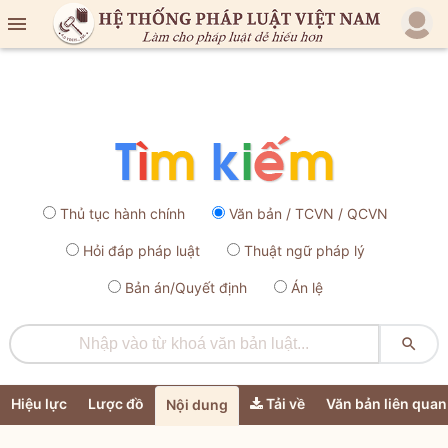

Thủ tục hành chính
Văn bản / TCVN / QCVN
Hỏi đáp pháp luật
Thuật ngữ pháp lý
Bản án/Quyết định
Án lệ

Hiệu lực
Lược đồ
Tải về
Văn bản liên quan
Nội dung