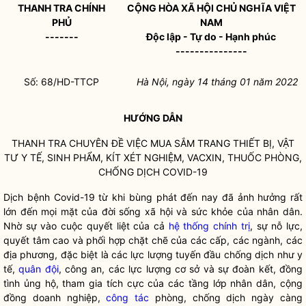
THANH TRA CHÍNH
CỘNG HÒA XÃ HỘI CHỦ NGHĨA VIỆT
PHỦ
NAM
-------
Độc lập - Tự do - Hạnh phúc
---------------
Số: 68/HD-TTCP
Hà Nội, ngày 14 tháng 01 năm 2022
HƯỚNG DẪN
THANH TRA CHUYÊN ĐỀ VIỆC MUA SẮM TRANG THIẾT BỊ, VẬT
TƯ Y TẾ, SINH PHẨM, KÍT XÉT NGHIỆM, VACXIN, THUỐC PHÒNG,
CHỐNG DỊCH COVID-19
Dịch bệnh Covid-19 từ khi bùng phát đến nay đã ảnh hưởng rất
lớn đến mọi mặt của đời sống xã hội và sức khỏe của
nhân dân
.
Nhờ sự vào cuộc quyết liệt của cả
hệ thống chính trị
, sự nỗ lực,
quyết tâm cao và phối hợp chặt chẽ của các cấp, các ngành, các
địa phương, đặc biệt là các lực lượng tuyến đầu chống dịch như y
tế,
quân đội
, công an, các lực lượng cơ sở và sự đoàn kết, đồng
tình ủng hộ, tham gia tích cực của các tầng lớp
nhân dân
, cộng
đồng doanh nghiệp,
công tác
phòng, chống dịch ngày càng