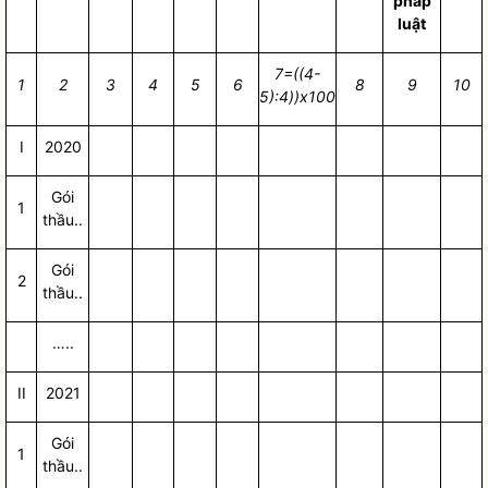
pháp
luật
7=((4-
1
2
3
4
5
6
8
9
10
5):4))x100
I
2020
Gói
1
thầu..
Gói
2
thầu..
…..
II
2021
Gói
1
thầu..