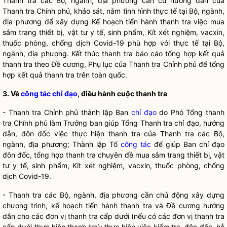
Thanh tra các Bộ, ngành, địa phương căn cứ hướng dẫn của
Thanh tra Chính phủ, khảo sát, nắm tình hình thực tế tại Bộ, ngành,
địa phương để xây dựng Kế hoạch tiến hành thanh tra việc mua
sắm trang thiết bị, vật tư y tế, sinh phẩm, Kít xét nghiệm, vacxin,
thuốc phòng, chống dịch Covid-19 phù hợp với thực tế tại Bộ,
ngành, địa phương. Kết thúc thanh tra báo cáo tổng hợp kết quả
thanh tra theo Đề cương, Phụ lục của Thanh tra Chính phủ để tổng
hợp kết quả thanh tra trên toàn quốc.
3. V
ề
công tác
chỉ đạo
, điều hành cuộc thanh tra
- Thanh tra Chính phủ thành lập Ban
chỉ đạo
do Phó Tổng thanh
tra Chính phủ làm Trưởng ban giúp Tổng Thanh tra
chỉ đạo
, hướng
dẫn, đôn đốc việc thực hiện thanh tra của Thanh tra các Bộ,
ngành, địa phương; Thành lập Tổ
công tác
để giúp Ban
chỉ đạo
đôn đốc, tổng hợp thanh tra chuyên đề mua sắm trang thiết bị, vật
tư y tế, sinh phẩm, Kít xét nghiệm, vacxin, thuốc phòng, chống
dịch Covid-19.
- Thanh tra các Bộ, ngành, địa phương cần chủ động xây dựng
chương trình, kế hoạch tiến hành thanh tra và Đề cương hướng
dẫn cho các đơn vị thanh tra cấp dưới (nếu có các đơn vị thanh tra
cấp dưới thực hiện thanh tra); thực hiện việc kiểm tra, đôn đốc, hỗ