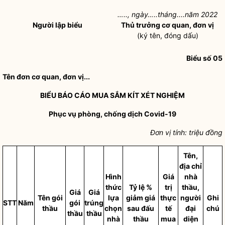
…..,
ngày…..
tháng....năm 2022
Người lập biểu
Thủ trưởng cơ quan, đơn vị
(ký tên, đóng dấu)
Biểu số 05
Tên đơn cơ quan, đơn vị...
BIỂU BÁO CÁO MUA SẮM KÍT XÉT NGHIỆM
Phục vụ phòng, chống dịch Covid-19
Đơn vị tính: triệu đồng
Tên,
địa chỉ
Hình
Giá
nhà
thức
Tỷ lệ %
trị
thầu,
Giá
Giá
Tên gói
lựa
giảm giá
thực
người
Ghi
STT
Năm
gói
trúng
thầu
chọn
sau đấu
tế
đại
chú
thầu
thầu
nhà
thầu
mua
diện