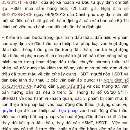
05/2015/TT-BKHĐT
của Bộ Kế hoạch và Đầu tư quy định chi tiết
lập HSMT mua sắm hàng hóa; (2)
Luật giá
,
Nghị định số
89/2013/NĐ-CP
ngày 06/8/2013 của Chính phủ quy định chi tiết
một số điều của
Luật giá
về thẩm định giá; các văn bản của Bộ Tài
chính về việc ban hành các tiêu chuẩn thẩm định giá.
+ Kiểm tra các bước trong quá trình đấu thầu, dấu hiệu vi phạm
các quy định về đấu thầu: can thiệp trái pháp
luật
vào hoạt động
đấu thầu; thông thầu; gian lận trong đấu thầu; cản trở hoạt động
đấu thầu; vi phạm quy định của pháp
luật
về bảo đảm công bằng,
minh bạch trong hoạt động đấu thầu; chuyển nhượng thầu trái
phép, về nội dung này kiểm tra hồ sơ, xác minh tại các đơn vị dự
thầu đã trượt thầu về căn cứ xây dựng HSDT, người nộp HSDT và
tiền bảo lãnh dự thầu...; các văn bản áp dụng: (1)
Nghị định số
63/2014/NĐ-CP
hướng dẫn
Luật Đấu thầu
và các thông tư, văn
bản hướng dẫn đã nêu ở trên; (2) Thông tư số 05/2015/TT-
BKH&ĐT về các hành vi khách quan, các vi phạm bị cấm như: (i)
can thiệp trái pháp
luật
vào hoạt động đấu thầu: lợi dụng chức vụ,
quyền
hạn để can thiệp bất
hợp pháp
vào hoạt động đấu thầu.
Việc can thiệp bất
hợp pháp
vào hoạt động đấu thầu có thể là làm
thay đổi kết quả đấu thầu, thay đổi các HSMT, HSDT... Việc can
thiệp này có thể là trực tiếp, hoặc gián tiếp bằng việc gây áp lực