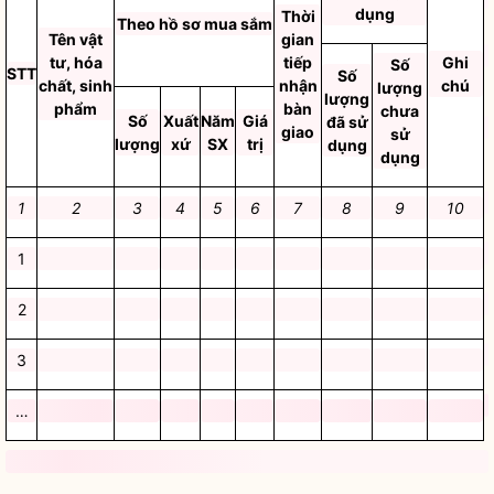
dụng
Thời
Theo hồ sơ mua sắm
Tên vật
gian
tư, hóa
tiếp
Ghi
Số
STT
Số
chất, sinh
nhận
chú
lượng
lượng
phẩm
bàn
chưa
Số
Xuất
Năm
Giá
đã sử
giao
sử
lượng
xứ
SX
trị
dụng
dụng
1
2
3
4
5
6
7
8
9
10
1
2
3
…