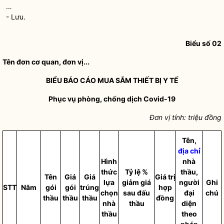
…
- Lưu.
Biểu số 02
Tên đơn cơ quan, đơn vị...
BIỂU BÁO CÁO MUA SẮM THIẾT BỊ Y TẾ
Phục vụ phòng, chống dịch Covid-19
Đơn vị tính: triệu đồng
Tên,
địa chỉ
Hình
nhà
thức
Tỷ lệ %
thầu,
Tên
Giá
Giá
Giá trị
lựa
giảm giá
người
Ghi
STT
Năm
gói
gói
trúng
hợp
chọn
sau đấu
đại
chú
thầu
thầu
thầu
đồng
nhà
thầu
diện
thầu
theo