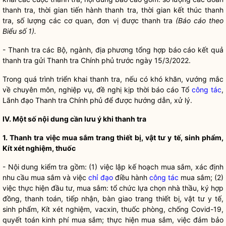
thanh tra, thời gian tiến hành thanh tra, thời gian kết thúc thanh
tra, số lượng các cơ quan, đơn vị được thanh tra
(Báo cáo theo
Biểu số 1).
- Thanh tra các Bộ, ngành, địa phương tổng hợp báo cáo kết quả
thanh tra gửi Thanh tra Chính phủ trước ngày 15/3/2022.
Trong quá trình triển khai thanh tra, nếu có khó khăn, vướng mắc
về chuyên môn, nghiệp vụ, đề nghị kịp thời báo cáo Tổ
công tác
,
Lãnh đạo Thanh tra Chính phủ để được hướng dẫn, xử lý.
IV. Một số nội dung cần lưu ý khi thanh tra
1. Thanh tra việc mua sắm trang thiết bị, vật tư y tế, sinh phẩm,
Kít xét nghiệm, thuốc
- Nội dung kiểm tra gồm: (1) việc lập kế hoạch mua sắm, xác định
nhu cầu mua sắm và việc
chỉ đạo
điều hành
công tác
mua sắm; (2)
việc thực hiện đầu tư, mua sắm: tổ chức lựa chọn nhà thầu, ký hợp
đồng, thanh toán, tiếp nhận, bàn giao trang thiết bị, vật tư y tế,
sinh phẩm, Kít xét nghiệm, vacxin, thuốc phòng, chống Covid-19,
quyết toán kinh phí mua sắm; thực hiện mua sắm, việc đảm bảo