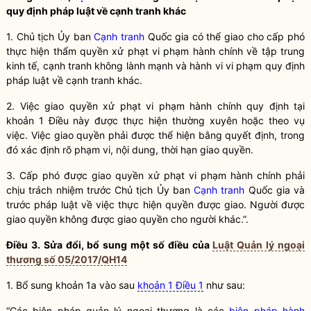
quy định pháp
luật
về
cạnh tranh
khác
1. Chủ tịch Ủy ban
Cạnh tranh
Quốc gia
có thể giao cho cấp phó
thực hiện thẩm
quyền
xử phạt vi phạm hành chính về tập trung
kinh tế,
cạnh tranh
không lành mạnh và hành vi vi phạm quy định
pháp
luật
về
cạnh tranh
khác.
2. Việc giao quyền xử phạt vi phạm hành chính quy định tại
khoản 1 Điều này được thực hiện thường xuyên hoặc theo vụ
việc. Việc giao quyền phải được thể hiện bằng quyết định, trong
đó xác định rõ phạm vi, nội dung, thời hạn giao quyền.
3. Cấp phó được giao quyền xử phạt vi phạm hành chính phải
chịu trách nhiệm trước Chủ tịch Ủy ban
Cạnh tranh
Quốc gia
và
trước pháp
luật
về việc thực hiện quyền được giao. Người được
giao quyền không được giao quyền cho người khác.”.
Điều 3. Sửa đổi, bổ sung một số điều của
Luật Quản lý ngoại
thương số 05/2017/QH14
1. Bổ sung khoản 1a vào sau
khoản 1 Điều 1
như sau:
“Các biện pháp quản lý ngoại thương là các
biện pháp hành