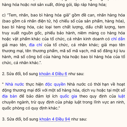
hàng hóa hoặc nơi sản xuất, đóng gói, lắp ráp hàng hóa;
c) “Tem, nhãn, bao bì hàng hóa giả” gồm đề can, nhãn hàng hóa
(bao gồm cả nhãn điện tử, hộ chiếu số của sản phẩm, hàng hóa),
bao bì hàng hóa, các loại tem chất lượng, dấu chất lượng, tem
truy xuất nguồn gốc, phiếu bảo hành, niêm màng co hàng hóa
hoặc vật phẩm khác của tổ chức, cá nhân kinh doanh có
chỉ dẫn
giả mạo tên,
địa chỉ
của tổ chức, cá nhân khác; giả mạo tên
thương mại, tên thương phẩm, mã số mã vạch, mã số đăng ký lưu
hành, mã số công bố của hàng hóa hoặc bao bì hàng hóa của tổ
chức, cá nhân khác.”.
2. Sửa đổi, bổ sung
khoản 4 Điều 6
như sau:
"
Nhà nước
thực hiện
độc quyền
Nhà nước
có thời hạn về hoạt
động thương mại đối với một số hàng hóa, dịch vụ hoặc tại một số
địa bàn
để bảo đảm lợi ích
quốc gia
theo quy định của
luật
chuyên ngành, trừ quy định của pháp
luật
trong lĩnh vực an ninh,
quốc phòng có quy định khác."
3. Sửa đổi, bổ sung
khoản 4 Điều 94
như sau: