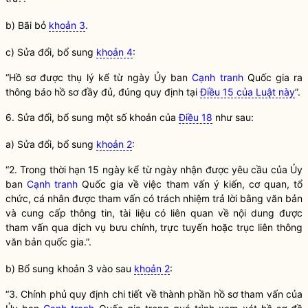
b) Bãi bỏ
khoản 3
.
c) Sửa đổi, bổ sung
khoản 4
:
“Hồ sơ được thụ lý kể từ ngày Ủy ban
Cạnh tranh
Quốc gia
ra
thông báo hồ sơ đầy đủ, đúng quy định tại
Điều 15 của Luật này
”.
6. Sửa đổi, bổ sung một số khoản của
Điều 18
như sau:
a) Sửa đổi, bổ sung
khoản 2
:
“2. Trong thời hạn 15 ngày kể từ ngày nhận được yêu cầu của Ủy
ban
Cạnh tranh
Quốc gia
về việc tham vấn ý kiến, cơ quan, tổ
chức, cá nhân được tham vấn có trách nhiệm trả lời bằng văn bản
và cung cấp thông tin, tài liệu có liên quan về nội dung được
tham vấn qua dịch vụ bưu chính, trực tuyến hoặc trục liên thông
văn bản
quốc gia
.”.
b) Bổ sung khoản 3 vào sau
khoản 2
:
“3. Chính phủ quy định chi tiết về thành phần hồ sơ tham vấn của