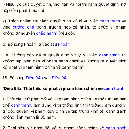
i) Hiệu lực của quyết định, thời hạn và nơi thi hành quyết định, nơi
nộp tiền phạt (nếu có);
k) Trách nhiệm thi hành quyết định xử lý vụ việc
cạnh tranh
và
việc
cưỡng chế
trong trường hợp cá nhân, tổ chức vi phạm
không tự nguyện
chấp hành
” (nếu có).
b) Bổ sung khoản 1a vào sau
khoản 1
“1a. Trường hợp đã ra quyết định xử lý vụ việc
cạnh tranh
thì
không lập biên bản vi phạm hành chính và không ra quyết định
xử phạt vi phạm hành chính về
cạnh tranh
”.
18. Bổ sung
Điều 94a
sau
Điều 94
“
Điều 94a. Thời hiệu xử phạt vi phạm hành chính về
cạnh tranh
1. Thời hiệu xử phạt đối với vi phạm hành chính về thỏa thuận hạn
chế
cạnh tranh
, lạm dụng vị trí thống lĩnh thị trường, lạm dụng vị
trí
độc quyền
, vi phạm quy định về tập trung kinh tế;
cạnh tranh
không lành mạnh là 05 năm.
2. Thời hiệu xử phạt đối với vi phạm hành chính về
cạnh tranh