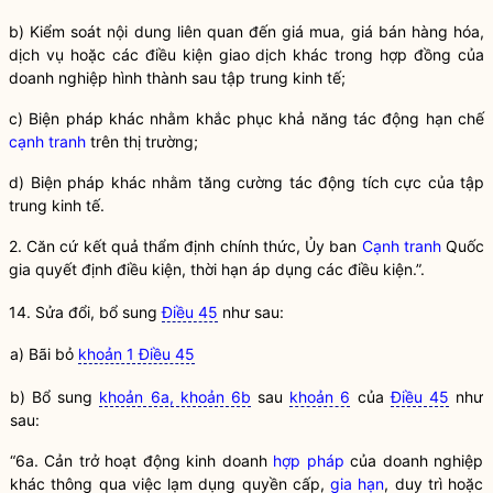
b) Kiểm soát nội dung liên quan đến giá mua, giá bán hàng hóa,
dịch vụ hoặc các điều kiện giao dịch khác trong hợp đồng của
doanh nghiệp hình thành sau tập trung kinh tế;
c) Biện pháp khác nhằm khắc phục khả năng tác động hạn chế
cạnh tranh
trên thị trường;
d) Biện pháp khác nhằm tăng cường tác động tích cực của tập
trung kinh tế.
2. Căn cứ kết quả thẩm định chính thức, Ủy ban
Cạnh tranh
Quốc
gia
quyết định điều kiện, thời hạn áp dụng các điều kiện.”.
14. Sửa đổi, bổ sung
Điều 45
như sau:
a) Bãi bỏ
khoản 1 Điều 45
b) Bổ sung
khoản 6a, khoản 6b
sau
khoản 6
của
Điều 45
như
sau:
“6a. Cản trở hoạt động kinh doanh
hợp pháp
của doanh nghiệp
khác thông qua việc lạm dụng quyền cấp,
gia hạn
, duy trì hoặc