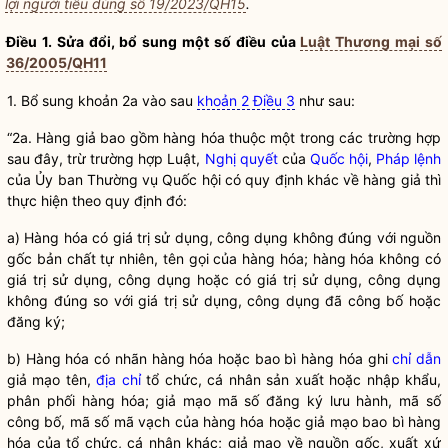
lợi người tiêu dùng số 19/2023/QH15
.
Điều 1. Sửa đổi, bổ sung một số điều của
Luật Thương mại số
36/2005/QH11
1. Bổ sung khoản 2a vào sau
khoản 2 Điều 3
như sau:
“2a. Hàng giả bao gồm hàng hóa thuộc một trong các trường hợp
sau đây, trừ trường hợp Luật,
Nghị quyết
của
Quốc hội
,
Pháp lệnh
của Ủy ban Thường vụ
Quốc hội
có quy định khác về hàng giả thì
thực hiện theo quy định đó:
a) Hàng hóa có giá trị sử dụng, công dụng không đúng với nguồn
gốc bản chất tự nhiên, tên gọi của hàng hóa; hàng hóa không có
giá trị sử dụng, công dụng hoặc có giá trị sử dụng, công dụng
không đúng so với giá trị sử dụng, công dụng đã công bố hoặc
đăng ký;
b) Hàng hóa có nhãn hàng hóa hoặc bao bì hàng hóa ghi
chỉ dẫn
giả mạo tên,
địa chỉ
tổ chức, cá nhân sản xuất hoặc nhập khẩu,
phân phối hàng hóa; giả mạo mã số đăng ký lưu hành, mã số
công bố, mã số mã vạch của hàng hóa hoặc giả mạo bao bì hàng
hóa của tổ chức, cá nhân khác; giả mạo về nguồn gốc, xuất xứ