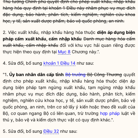
Thủ tướng Chính phủ quyết định cho phép xuất khẩu, nhập khẩu
hàng hóa quy định tại khoản 1 Điều này nhằm phục vụ mục đích
đặc dụng, bảo hành, phân tích, kiểm nghiệm, nghiên cứu khoa
học, y tế, sản xuất dược phẩm, bảo vệ quốc phòng, an ninh.
2. Việc xuất khẩu, nhập khẩu hàng hóa thuộc
diện áp dụng biện
pháp cấm xuất khẩu, cấm nhập khẩu
Danh mục hàng hóa cấm
xuất khẩu, cấm nhập khẩu
đối với khu vực hải quan riêng được
thực hiện theo quy định tại
Mục 8
Chương này.”.
4. Sửa đổi, bổ sung
khoản 1 Điều 14
như sau:
"1
. Ủy ban nhân dân cấp tỉnh
Bộ trưởng
Bộ Công Thương
quyết
định cho phép xuất khẩu, nhập khẩu hàng hóa thuộc diện áp
dụng biện pháp tạm ngừng xuất khẩu, tạm ngừng nhập khẩu
nhằm phục vụ mục đích đặc dụng, bảo hành, phân tích, kiểm
nghiệm, nghiên cứu khoa học, y tế, sản xuất dược phẩm, bảo vệ
quốc phòng, an ninh, trên cơ sở lấy ý kiến hoặc theo đề xuất của
Bộ, cơ quan ngang Bộ có liên quan, trừ trường
hợp pháp
luật về
thú y, bảo vệ và kiểm dịch thực vật có quy định khác.".
5. Sửa đổi, bổ sung
Điều 32
như sau: