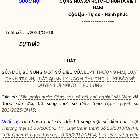
QUỐC HỘI
CỘNG HÒA XÃ HỘI CHỦ NGHĨA VIỆT
--------
NAM
Độc lập - Tự do - Hạnh phúc
---------------
Luật số: …./2026/QH16
DỰ THẢO
LUẬT
SỬA ĐỔI, BỔ SUNG MỘT SỐ ĐIỀU CỦA
LUẬT THƯƠNG MẠI
,
LUẬT
CẠNH TRANH
,
LUẬT QUẢN LÝ NGOẠI THƯƠNG
,
LUẬT BẢO VỆ
QUYỀN LỢI NGƯỜI TIÊU DÙNG
Căn cứ
Hiến pháp nước Cộng hòa xã hội chủ nghĩa Việt Nam
đã
được sửa đổi, bổ sung một số điều theo
Nghị quyết số
203/2025/QH15
;
Quốc hội
ban hành Luật sửa đổi, bổ sung một số điều của
Luật
Thương mại số 36/2005/QH11
,
Luật Cạnh tranh số 23/2018/QH14
,
Luật Quản lý ngoại thương số 05/2017/QH14
,
Luật Bảo vệ quyền