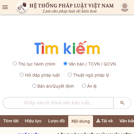

Thủ tục hành chính
Văn bản / TCVN / QCVN
Hỏi đáp pháp luật
Thuật ngữ pháp lý
Bản án/Quyết định
Án lệ

Tóm tắt
Hiệu lực
Lược đồ
Tải về
Văn bả
Nội dung