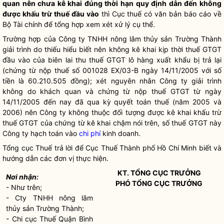
quan nên chưa kê khai đúng thời hạn quy định dẫn đến không
được khấu trừ thuế đầu vào
thì Cục thuế có văn bản báo cáo về
Bộ Tài chính để tổng hợp xem xét xử lý cụ thể.
Trường hợp của Công ty TNHH nông lâm thủy sản Trường Thành
giải trình do thiếu hiểu biết nên không kê khai kịp thời thuế GTGT
đầu vào của biên lai thu thuế GTGT lô hàng xuất khẩu bị trả lại
(chứng từ nộp thuế số 001028 EX/03-B ngày 14/11/2005 với số
tiền là 60.210.505 đồng); xét nguyên nhân Công ty giải trình
không do khách quan và chứng từ nộp thuế GTGT từ ngày
14/11/2005 đến nay đã qua kỳ quyết toán thuế (năm 2005 và
2006) nên Công ty không thuộc đối tượng được kê khai khấu trừ
thuế GTGT của chứng từ kê khai chậm nói trên, số thuế GTGT này
Công ty hạch toán vào
chi phí
kinh doanh.
Tổng cục Thuế trả lời để Cục Thuế Thành phố Hồ Chí Minh biết và
hướng dẫn các đơn vị thực hiện.
KT. TỔNG CỤC TRƯỞNG
Nơi nhận:
PHÓ TỔNG CỤC TRƯỞNG
- Như trên;
- Cty TNHH nông lâm
thủy sản Trường Thành;
- Chi cục Thuế Quận Bình