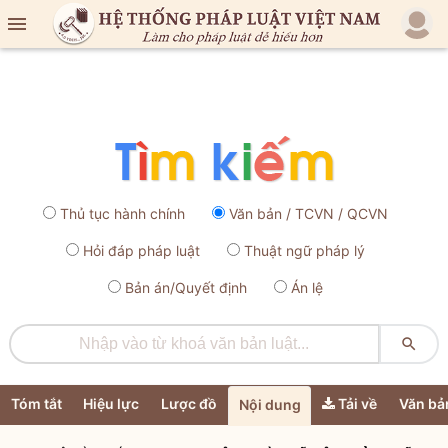

Thủ tục hành chính
Văn bản / TCVN / QCVN
Hỏi đáp pháp luật
Thuật ngữ pháp lý
Bản án/Quyết định
Án lệ

Tóm tắt
Hiệu lực
Lược đồ
Tải về
Văn bả
Nội dung