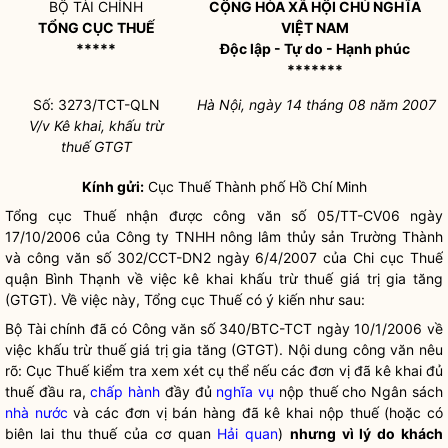
BỘ TÀI CHÍNH
CỘNG HÒA XÃ HỘI CHỦ NGHĨA
TỔNG CỤC THUẾ
VIỆT NAM
*****
Độc lập - Tự do - Hạnh phúc
*******
Số: 3273/TCT-QLN
Hà Nội, ngày 14 tháng 08 năm 2007
V/v Kê khai, khấu trừ
thuế GTGT
Kính gửi:
Cục Thuế Thành phố Hồ Chí Minh
Tổng cục Thuế nhận được công văn số 05/TT-CV06 ngày
17/10/2006 của Công ty TNHH nông lâm thủy sản Trường Thành
và công văn số 302/CCT-DN2 ngày 6/4/2007 của Chi cục Thuế
quận Bình Thạnh về việc kê khai khấu trừ thuế giá trị gia tăng
(GTGT). Về việc này, Tổng cục Thuế có ý kiến như sau:
Bộ Tài chính đã có Công văn số 340/BTC-TCT ngày 10/1/2006 về
việc khấu trừ thuế giá trị gia tăng (GTGT). Nội dung công văn nêu
rõ: Cục Thuế kiểm tra xem xét cụ thể nếu các đơn vị đã kê khai đủ
thuế đầu ra,
chấp hành
đầy đủ
nghĩa vụ
nộp thuế cho Ngân sách
nhà nước
và các đơn vị bán hàng đã kê khai nộp thuế (hoặc có
biên lai thu thuế của cơ quan
Hải quan
)
nhưng vì lý do khách