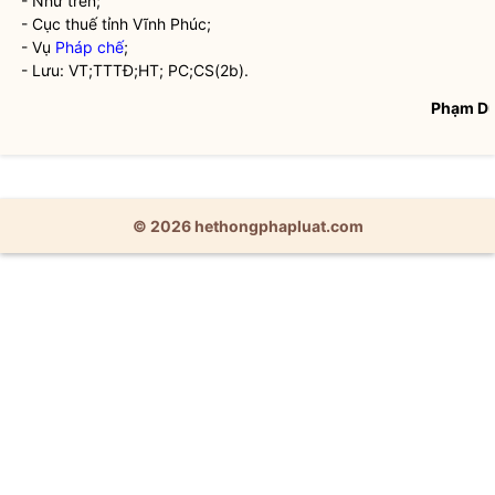
- Như trên;
- Cục thuế tỉnh Vĩnh Phúc;
- Vụ
Pháp chế
;
- Lưu: VT;TTTĐ;HT; PC;CS(2b).
Phạm D
© 2026 hethongphapluat.com