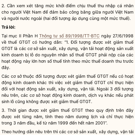
2. Cần xem xét tăng mức khởi điểm chịu thuế thu nhập cá nhân
cho người Việt Nam để đảm bảo công bằng giữa người Việt Nam
và người nước ngoài (hai đối tượng áp dụng cùng một mức thuế).
Trả lời:
Tại mục II Phần H
Thông tư số 89/1998/TT-BTC
ngày 27/6/1998
về thuế GTGT có hướng dẫn: “1. Đối tượng được xét giảm thuế
GTGT là các cơ sở sản xuất, xây dựng, vận tải hoạt động sản xuất
kinh doanh bị lỗ do nguyên nhân số thuế GTGT phải nộp của các
hoạt động này lớn hơn số thuế tính theo mức thuế doanh thu trước
đây.
Các cơ sở thuộc đối tượng được xét giảm thuế GTGT nếu có hoạt
động kinh doanh khác thì việc xét giảm thuế GTGT chỉ thực hiện
đối với hoạt động sản xuất, xây dựng, vận tải. Ngoài 3 đối tượng
nêu trên, các cơ sở hoạt động kinh doanh, dịch vụ khác nếu phát
sinh lỗ cũng không được xét giảm thuế GTGT.
3. Thời gian được xét giảm thuế GTGT theo quy định trên đây
được xét từng năm, tính theo năm dương lịch và chỉ thực hiện
trong 3 năm đầu, kể từ năm 1999 đến hết năm 2001”.
Theo hướng dẫn nêu trên thì các cơ sở sản xuất, xây dựng, vận tải