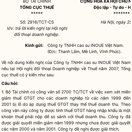
BỘ TÀI CHÍNH
CỘNG HOÀ XÃ HỘI CHỦ N
TỔNG CỤC THUẾ
Độc lập - Tự do - 
*****
*******
Số: 2916/TCT-CS
Hà Nội, ngày 2
V/v: trả lời kiến nghị tại Hội nghị
đối thoại doanh nghiệp
.
Kính gửi:
Công ty TNHH cao su INOUE Việt Nam.
(Đ/c: Thanh Lâm, Mê Linh, Vĩnh Phúc).
Về nội dung kiến nghị của Công ty TNHH cao su INOUE Việt Nam
nêu tại Hội nghị đối thoại Doanh nghiệp về Thuế năm 2007, Tổng
cục thuế có ý kiến như sau:
Câu hỏi:
1. Bộ Tài chính có công văn số 2700 TC/TCT về việc xem xét miễn
giảm thuế GTGT cho các doanh nghiệp từ các năm 1999 đến
2001 bị lỗ do áp dụng thuế GTGT thay thế thuế doanh thu. Theo
công văn này công ty được tính thuế GTGT hàng nhập khẩu là một
khoản thuế phải nộp để so sánh với thuế doanh thu. Công ty đã
được giải quyết miễn giảm năm 1999 nhưng chưa được giải quyết
các năm 2000 và năm 2001. Công ty đề nghị được giải thích.