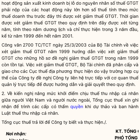
hoạt động sản xuất kinh doanh bị lỗ do nguyên nhân số thuế GTGT
phải nộp của các hoạt động này lớn hơn số thuế tính theo mức
thuế doanh thu trước đây thì được xét giảm thuế GTGT. Thời gian
được xét giảm thuế GTGT theo quy định trên đây được xét từng
năm, tính theo năm dương lịch và chỉ thực hiện trong 3 năm đầu,
kể từ năm 1999 đến hết năm 2001.
Công văn 2700 TC/TCT ngày 25/3/2003 của Bộ Tài chính về việc
xét giảm thuế GTGT năm 1999 hướng dẫn việc xét giảm thuế
GTGT cho những hồ sơ đề nghị giảm thuế GTGT trong năm 1999
còn tồn tại. Việc xét giảm thuế GTGT, Bộ Tài chính đã phân cấp và
giao cho các Cục thuế địa phương thực hiện do vậy trường hợp cụ
thể của Công ty đề nghị Công ty liên hệ trực tiếp với cơ quan thuế
quản lý trực tiếp để được hướng dẫn và giải quyết theo quy định.
2. Về kiến nghị nâng mức khởi điểm chịu thuế thu nhập cá nhân
giữa người Việt Nam và người nước ngoài, Tổng cục thuế xin ghi
nhận để trình các cấp có thẩm
quyền
khi dự thảo và ban hành
Luật thuế thu nhập cá nhân.
Tổng cục thuế trả lời để Công ty biết và thực hiện./.
KT. TỔNG
Nơi nhận:
PHÓ TỔNG