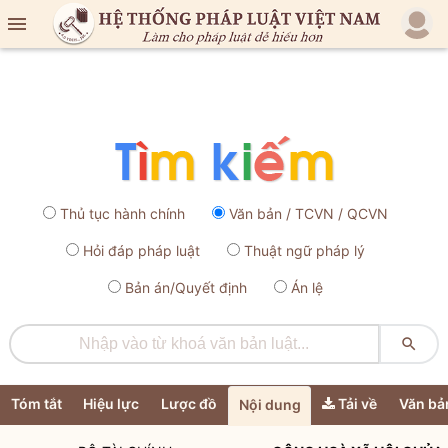

Thủ tục hành chính
Văn bản / TCVN / QCVN
Hỏi đáp pháp luật
Thuật ngữ pháp lý
Bản án/Quyết định
Án lệ

Tóm tắt
Hiệu lực
Lược đồ
Tải về
Văn bả
Nội dung