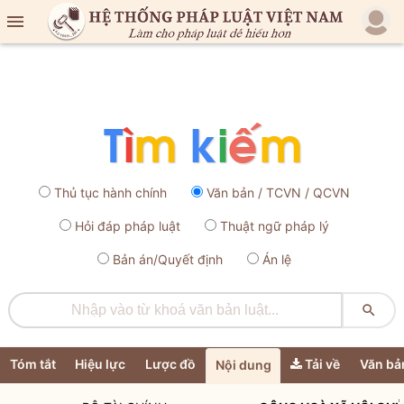

Thủ tục hành chính
Văn bản / TCVN / QCVN
Hỏi đáp pháp luật
Thuật ngữ pháp lý
Bản án/Quyết định
Án lệ

Tóm tắt
Hiệu lực
Lược đồ
Tải về
Văn bả
Nội dung