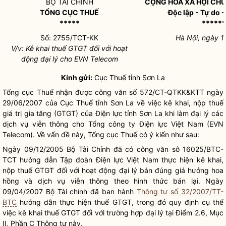
BỘ TÀI CHÍNH
CỘNG HOÀ XÃ HỘI CHỦ
TỔNG CỤC THUẾ
Độc lập - Tự do 
*****
*****
Số: 2755/TCT-KK
Hà Nội, ngày 
V/v: Kê khai thuế GTGT đối với hoạt
động đại lý cho EVN Telecom
Kính gửi:
Cục Thuế tỉnh Sơn La
Tổng cục Thuế nhận được công văn số 572/CT-QTKK&KTT ngày
29/06/2007 của Cục Thuế tỉnh Sơn La về việc kê khai, nộp thuế
giá trị gia tăng (GTGT) của Điện lực tỉnh Sơn La khi làm đại lý các
dịch vụ viễn thông cho Tổng công ty Điện lực Việt Nam (EVN
Telecom). Về vấn đề này, Tổng cục Thuế có ý kiến như sau:
Ngày 09/12/2005 Bộ Tài Chính đã có công văn sô 16025/BTC-
TCT hướng dẫn Tập đoàn Điện lực Việt Nam thực hiện kê khai,
nộp thuế GTGT đối với hoạt động đại lý bán đúng giá hưởng hoa
hồng và dịch vụ viễn thông theo hình thức bán lại. Ngày
09/04/2007 Bộ Tài chính đã ban hành
Thông tư số 32/2007/TT-
BTC
hướng dẫn thực hiện thuế GTGT, trong đó quy định cụ thể
việc kê khai thuế GTGT đối với trường hợp đại lý tại Điểm 2.6, Mục
II, Phần C Thông tư này.