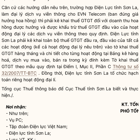
Căn cứ các hướng dẫn nêu trên, trường hợp Điện Lực tỉnh Sơn La,
làm đại lý dịch vụ viễn thông cho EVN Telecom (ban đúng giá
hưởng hoa hồng) thì phải kê khai thuế GTGT đối với doanh thu hoa
hồng được hưởng và được khấu trừ thuế GTGT đầu vào của hoạt
động đại lý các dịch vụ viễn thông theo quy định. Điện Lực tỉnh
Sơn La phải kê khai toàn bộ thuế GTGT đầu ra, đầu vào của tất cả
các hoạt động (kể cả hoạt động đại lý nêu trên) vào tờ khai thuế
GTGT hàng tháng và chi tiết cho từng hoạt động tại Bảng kê hàng
hoá, dịch vụ mua vào, bán ra trong kỳ đính kèm Tờ khai thuế
GTGT theo mẫu quy định tại Điểm l, Mục II, Phần C
Thông tư số
32/2007/TT-BTC
. Đồng thời, Điện lực tỉnh Sơn La tổ chức hạch
toán riêng hoạt động đại lí.
Tổng cục Thuế thông báo để Cục Thuế tỉnh Sơn La biết và thực
hiện./.
KT. TỔ
Nơi nhận:
PHÓ TỔ
- Như trên;
- Vụ PC;
- Tập đoàn Điện lực Việt Nam;
- Điện lực tỉnh Sơn La;
- Lưu: VT, KK ;