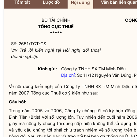
Tóm tắt
Lược đồ
Văn bản liên qua
Nội dung
BỘ TÀI CHÍNH
CỘNG
TỔNG CỤC THUẾ
*****
Số: 2651/TCT-CS
V/v Trả lời kiến nghị tại Hội nghị đối thoại
doanh nghiệp
Kính gửi:
Công ty TNHH SX TM Minh Diệu
Địa chỉ
: Số 11/12 Nguyễn Văn Dũng, P
Về nội dung kiến nghị của Công ty TNHH SX TM Minh Diệu nêu 
năm 2007, Tổng cục Thuế có ý kiến như sau:
Câu hỏi:
Trong năm 2005 và 2006, Công ty chúng tôi có ký hợp đồng 
Bình Tiên (Bitis) với số lượng lớn. Tuy nhiên đến cuối năm 200
giày mà công ty chúng tôi cung cấp hiện không thể sử dụng đ
và yêu cầu chúng tôi phải chịu trách nhiệm về số lượng trên
hỏng đó. Sau khi bàn bạc và trao đổi hai bên đã thống nhất là 