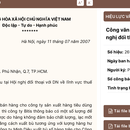
n
+
-
A
A
HIỆU LỰC V
 HÒA XÃ HỘI CHỦ NGHĨA VIỆT NAM
Độc lập - Tự do - Hạnh phúc
Công văn 
*******
nghị đối 
Hà Nội, ngày 11 tháng 07 năm 2007
Số hiệu:
26
Ngày ban h
Người ký:
P
. Phú Nhận, Q.7, TP.HCM.
Số công bá
tại Hội nghị đối thoại với DN về lĩnh vực thuế
Tình trạng 
bán hàng cho công ty sản xuất hàng tiêu dùng
Tải file
6 thì công ty Bitis thông báo có một số lượng đế
ược do hàng không đảm bảo chất lượng, lạc mốt
 bằng cách xuất bù tương ứng với lượng hàng hư
Tải fil
Công ty Minh Diệu xuất bù số hàng trên cho Công