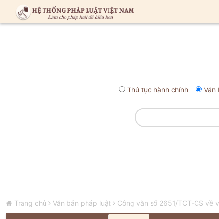
Thủ tục hành chính
Văn 
Trang chủ
Văn bản pháp luật
Công văn số 2651/TCT-CS về việ