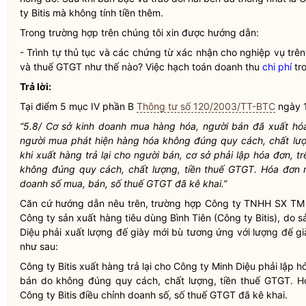
ty Bitis mà không tính tiền thêm.
Trong trường hợp trên chúng tôi xin được hướng dẫn:
- Trình tự thủ tục và các chứng từ xác nhận cho nghiệp vụ trên?
và thuế GTGT như thế nào? Việc hạch toán doanh thu
chi phí
tr
Trả lời:
Tại điểm 5 mục IV phần B
Thông tư số 120/2003/TT-BTC
ngày 1
“5.8/ Cơ sở kinh doanh mua hàng hóa, người bán đã xuất h
người mua phát hiện hàng hóa không đúng quy cách, chất lượn
khi xuất hàng trả lại cho người bán, cơ sở phải lập hóa đơn, t
không đúng quy cách, chất lượng, tiền thuế GTGT. Hóa đơn 
doanh số mua, bán, số thuế GTGT đã kê khai.”
Căn cứ hướng dẫn nêu trên, trường hợp Công ty TNHH SX TM M
Công ty sản xuất hàng tiêu dùng Bình Tiên (Công ty Bitis), do
Diệu phải xuất lượng đế giày mới bù tương ứng với lượng đế già
như sau:
Công ty Bitis xuất hàng trả lại cho Công ty Minh Diệu phải lập h
bán do không đúng quy cách, chất lượng, tiền thuế GTGT. H
Công ty Bitis điều chỉnh doanh số, số thuế GTGT đã kê khai.