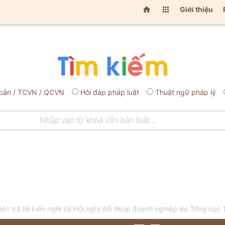


Giới thiệu
bản / TCVN / QCVN
Hỏi đáp pháp luật
Thuật ngữ pháp lý
c trả lời kiến nghị tại Hội nghị đối thoại doanh nghiệp do Tổng cục