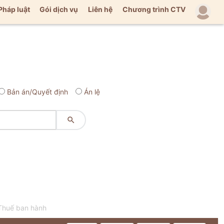
Pháp luật
Gói dịch vụ
Liên hệ
Chương trình CTV
Bản án/Quyết định
Án lệ

 Thuế ban hành