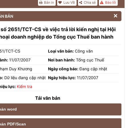
Bản in
Lưu VB
Chia sẻ
Báo lỗi

ĂN BẢN
số 2651/TCT-CS về việc trả lời kiến nghị tại Hội
thoại doanh nghiệp do Tổng cục Thuế ban hành
51/TCT-CS
Loại văn bản:
Công văn
ành:
11/07/2007
Nơi ban hành:
Tổng cục Thuế
hạm Duy Khương
Ngày công báo:
Đang cập nhật
o:
Dữ liệu đang cập nhật
Ngày hiệu lực:
11/07/2007
hiệu lực:
Kiểm tra
Tải văn bản
 bản word
e bản PDF/Scan