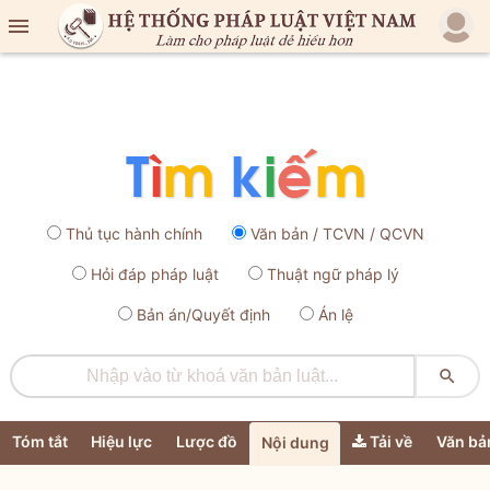

Thủ tục hành chính
Văn bản / TCVN / QCVN
Hỏi đáp pháp luật
Thuật ngữ pháp lý
Bản án/Quyết định
Án lệ

Tóm tắt
Hiệu lực
Lược đồ
Tải về
Văn bả
Nội dung