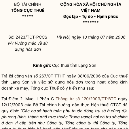
BỘ TÀI CHÍNH
CỘNG HÒA XÃ HỘI CHỦ NGHĨA
TỔNG CỤC THUẾ
VIỆT NAM
*****
Độc lập - Tự do - Hạnh phúc
*******
Số: 2423/TCT-PCCS
Hà Nội, ngày 10 tháng 07 năm 2006
V/v Vướng mắc về sử
dụng hóa đơn
Kính gửi:
Cục thuế tỉnh Lạng Sơn
Trả lời công văn số 267/CT-TTHT ngày 08/06/2006 của Cục thuế
tỉnh Lạng Sơn về việc sử dụng hóa đơn trong hoạt động kinh
doanh xe máy, Tổng cục Thuế có ý kiến như sau:
Tại Điểm 2, Mục II Phần C
Thông tư số 120/2003/TT-BTC
ngày
12/12/2003 của Bộ Tài chính hướng dẫn thực hiện thuế GTGT đã
quy định:
“Các cơ sở hạch toán phụ thuộc đóng trụ sở ở cùng địa
phương (tỉnh, thành phố trực thuộc Trung ương) nơi có trụ sở chính
ở đơn vị cấp trên như Công ty, Tổng công ty thì Công ty, Tổng
công ty thực hiện kê khai, nộp thuế tập trung thay cho các cơ sở