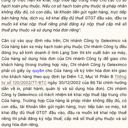
hạch toán phụ thuộc. Nếu cơ sở hạch toán phụ thuộc là pháp nhân
không đầy đủ, có con dấu, tài Khoản tiền gửi ngân hàng, trực tiếp
bán hàng hóa, dịch vụ, kê khai đầy đủ thuế GTGT đầu vào, đầu ra
muốn kê khai nộp thuế riêng phải đăng ký nộp thuế cấp mã số
thuế phụ thuộc và sử dụng hóa đơn riêng”.
Căn cứ vào quy định nêu trên, Chi nhánh Công ty Geleximco và
Cửa hàng bán xe máy hạch toán phụ thuộc Chi nhánh Công ty đều
đóng trụ sở kinh doanh ở tỉnh Lạng Sơn thì khi xuất bán xe máy,
Cửa hàng sử dụng hóa đơn của Chi nhánh Công ty để giao cho
khách hàng (trong trường hợp này, Chi nhánh Công ty Geleximco
phải có giấy ủy
quyền
cho Cửa hàng về ký trên hóa đơn khi giao
cho khách hàng theo quy định tại Điểm 1.2, Mục VI Phần B
Thông
tư số 120/2002/TT-BTC
ngày 30/12/2002 của Bộ Tài chính hướng
dẫn về in, phát hành, quản lý và sử dụng hóa đơn). Chi nhánh
Công ty Geleximco có trách nhiệm kê khai nộp thuế tập trung cho
Cửa hàng. Trường hợp Cửa hàng là pháp nhân không đầy đủ, có
con dấu, tài Khoản tiền gửi ngân hàng, trực tiếp bán xe máy, kê
khai đầy đủ thuế GTGT đầu vào, đầu ra muốn kê khai nộp thuế
riêng thì phải đăng ký nộp thuế, cấp mã số thuế phụ thuộc và sử
dụng hóa đơn riêng.