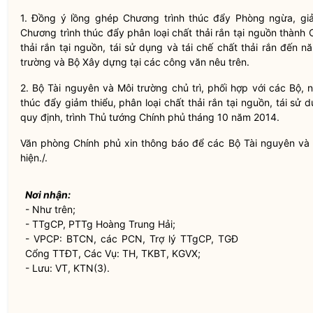
1. Đồng ý lồng ghép Chương trình thúc đẩy Phòng ngừa, giảm 
Chương trình thúc đẩy phân loại chất thải rắn tại nguồn thành 
thải rắn tại nguồn, tái sử dụng và tái chế chất thải rắn đến
trường và Bộ Xây dựng tại các công văn nêu trên.
2. Bộ Tài nguyên và Môi trường chủ trì, phối hợp với các Bộ,
thúc đẩy giảm thiểu, phân loại chất thải rắn tại nguồn, tái sử
quy định, trình Thủ tướng Chính phủ tháng 10 năm 2014.
Văn phòng Chính phủ xin thông báo để các Bộ Tài nguyên và M
hiện./.
Nơi nhận:
- Như trên;
- TTgCP, PTTg Hoàng Trung Hải;
- VPCP: BTCN, các PCN, Trợ lý TTgCP, TGĐ
Cổng TTĐT, Các Vụ: TH, TKBT, KGVX;
- Lưu: VT, KTN(3).