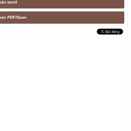
 bản word
e bản PDF/Scan