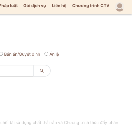
Pháp luật
Gói dịch vụ
Liên hệ
Chương trình CTV
Bản án/Quyết định
Án lệ

ế, tái sử dụng chất thải rắn và Chương trình thúc đẩy phân