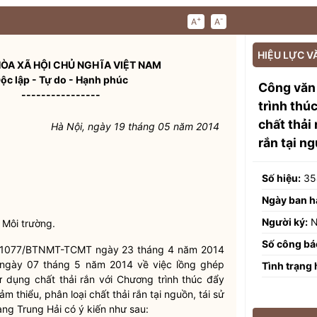
+
-
A
A
HIỆU LỰC V
ÒA XÃ HỘI CHỦ NGHĨA VIỆT NAM
ộc lập - Tự do - Hạnh phúc
Công văn
----------------
trình thú
chất thải
Hà Nội, ngày 19 tháng 05 năm 2014
rắn tại n
Số hiệu:
35
Ngày ban h
Người ký:
N
 Môi trường.
Số công bá
 số 1077/BTNMT-TCMT ngày 23 tháng 4 năm 2014
ngày 07 tháng 5 năm 2014 về việc lồng ghép
Tình trạng 
ử dụng chất thải rắn với Chương trình thúc đẩy
m thiểu, phân loại chất thải rắn tại nguồn, tái sử
ng Trung Hải có ý kiến như sau: