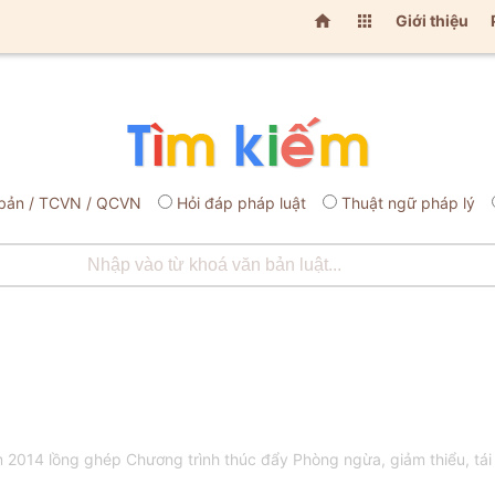


Giới thiệu
bản / TCVN / QCVN
Hỏi đáp pháp luật
Thuật ngữ pháp lý
14 lồng ghép Chương trình thúc đẩy Phòng ngừa, giảm thiểu, tái ch