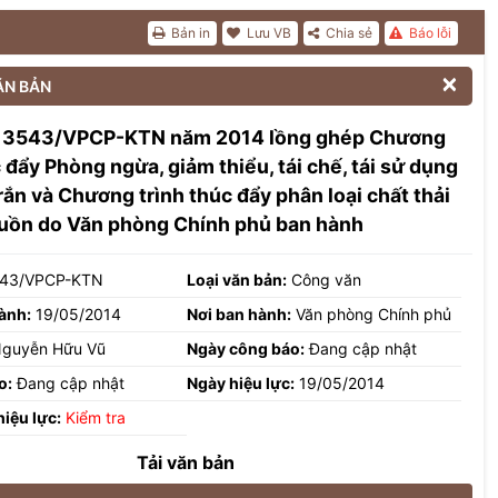
Bản in
Lưu VB
Chia sẻ
Báo lỗi

ĂN BẢN
 3543/VPCP-KTN năm 2014 lồng ghép Chương
c đẩy Phòng ngừa, giảm thiểu, tái chế, tái sử dụng
 rắn và Chương trình thúc đẩy phân loại chất thải
guồn do Văn phòng Chính phủ ban hành
43/VPCP-KTN
Loại văn bản:
Công văn
ành:
19/05/2014
Nơi ban hành:
Văn phòng Chính phủ
guyễn Hữu Vũ
Ngày công báo:
Đang cập nhật
o:
Đang cập nhật
Ngày hiệu lực:
19/05/2014
hiệu lực:
Kiểm tra
Tải văn bản