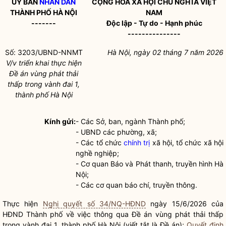
ỦY BAN
NHÂN DÂN
CỘNG HÒA XÃ HỘI CHỦ NGHĨA VIỆT
THÀNH PHỐ HÀ NỘI
NAM
-------
Độc lập - Tự do - Hạnh phúc
---------------
Số: 3203/UBND-NNMT
Hà Nội, ngày 02 tháng 7 năm 2026
V/v triển khai thực hiện
Đề án vùng phát thải
thấp trong vành đai 1,
thành phố Hà Nội
Kính gửi:
- Các Sở, ban, ngành Thành phố;
- UBND các phường, xã;
- Các tổ chức
chính trị
xã hội, tổ chức xã hội
nghề nghiệp;
- Cơ quan Báo và Phát thanh, truyền hình Hà
Nội;
- Các cơ quan báo chí, truyền thông.
Thực hiện
Nghị quyết số 34/NQ-HĐND
ngày 15/6/2026 của
HĐND Thành phố về việc thông qua Đề án vùng phát thải thấp
trong vành đai 1, thành phố Hà Nội (viết tắt là Đề án);
Quyết định