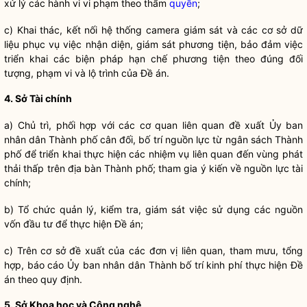
xử lý các hành vi vi phạm theo thẩm
quyền
;
c) Khai thác, kết nối hệ thống camera giám sát và các cơ sở dữ
liệu phục vụ việc nhận diện, giám sát phương tiện, bảo đảm việc
triển khai các biện pháp hạn chế phương tiện theo đúng đối
tượng, phạm vi và lộ trình của Đề án.
4. Sở Tài chính
a) Chủ trì, phối hợp với các cơ quan liên quan đề xuất Ủy ban
nhân dân
Thành phố cân đối, bố trí nguồn lực từ ngân sách Thành
phố để triển khai thực hiện các nhiệm vụ liên quan đến vùng phát
thải thấp trên
địa bàn
Thành phố; tham gia ý kiến về nguồn lực tài
chính;
b) Tổ chức quản lý, kiểm tra, giám sát việc sử dụng các nguồn
vốn đầu tư để thực hiện Đề án;
c) Trên cơ sở đề xuất của các đơn vị liên quan, tham mưu, tổng
hợp, báo cáo Ủy ban
nhân dân
Thành bố trí kinh phí thực hiện Đề
án theo quy định.
5. Sở Khoa học và Công nghệ