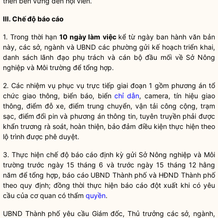
triển bền vững đến hội viên.
III. Chế độ báo cáo
1. Trong thời hạn
10 ngày làm việc
kể từ ngày ban hành văn bản
này, các sở, ngành và UBND các phường gửi kế hoạch triển khai,
danh sách lãnh đạo phụ trách và cán bộ đầu mối về Sở Nông
nghiệp và Môi trường để tổng hợp.
2. Các nhiệm vụ phục vụ trực tiếp giai đoạn 1 gồm phương án tổ
chức giao thông, biển báo, biển
chỉ dẫn
, camera, tín hiệu giao
thông, điểm đỗ xe, điểm trung chuyển, vận tải công cộng, trạm
sạc, điểm đổi pin và phương án thông tin, tuyên truyền phải được
khẩn trương rà soát, hoàn thiện, bảo đảm điều kiện thực hiện theo
lộ trình được phê duyệt.
3. Thực hiện chế độ báo cáo định kỳ gửi Sở Nông nghiệp và Môi
trường trước ngày 15 tháng 6 và trước ngày 15 tháng 12 hằng
năm để tổng hợp, báo cáo UBND Thành phố và HĐND Thành phố
theo quy định; đồng thời thực hiện báo cáo đột xuất khi có yêu
cầu của cơ quan có thẩm
quyền
.
UBND Thành phố yêu cầu Giám đốc, Thủ trưởng các sở, ngành,