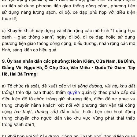
ưu tiên sử dụng phương tiện giao thông công cộng, phương tiện
sử dụng năng lượng sạch, đi bộ, xe đạp phù hợp với điều kiện
thực tế;
c) Khuyến khích xây dựng và nhân rộng các mô hình “Trường học
xanh - giao thông xanh”, ngày đi bộ, đi xe đạp hoặc sử dụng
phương tiện giao thông công cộng; biểu dương, nhân rộng các mô
hình, sáng kiến có hiệu quả.
9. Ủy ban
nhân dân
các phường: Hoàn Kiếm, Cửa Nam, Ba Đình,
Giảng
Võ, Ngọc Hà, Ô Chợ Dừa, Văn Miếu - Quốc Tử Giám, Tây
Hồ, Hai Bà Trưng:
a) Tổ chức rà soát, đề xuất các vị trí
(lòng đường, vỉa hè, khu đất
trống)
trên
địa bàn
thuộc thẩm
quyền
quản lý theo phân cấp đủ
điều kiện để tổ chức trông giữ phương tiện, điểm đỗ xe phục vụ
trung chuyển hành khách kết nối với phương tiện vận tải công
cộng
(xe buýt, đường sắt)
đảm bảo thuận tiện cho hoạt động
trung chuyển cho người dân vào khu vực Vùng phát thải thấp
trong Vành đai 1;
b) Phối hợp với Sở Xây dựng, Công an Thành phố, đơn vị liên quan