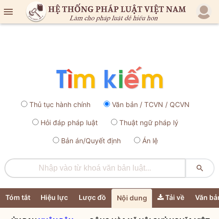

Thủ tục hành chính
Văn bản / TCVN / QCVN
Hỏi đáp pháp luật
Thuật ngữ pháp lý
Bản án/Quyết định
Án lệ

Tóm tắt
Hiệu lực
Lược đồ
Tải về
Văn bả
Nội dung