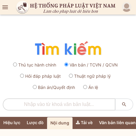

Thủ tục hành chính
Văn bản / TCVN / QCVN
Hỏi đáp pháp luật
Thuật ngữ pháp lý
Bản án/Quyết định
Án lệ

Hiệu lực
Lược đồ
Tải về
Văn bản liên quan
Nội dung