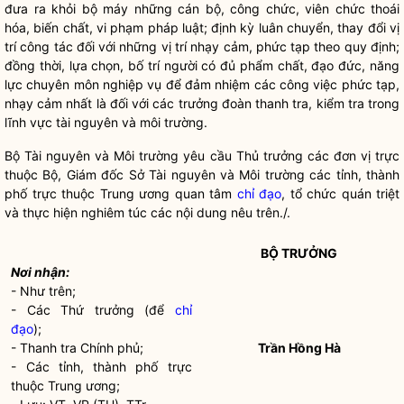
đưa ra khỏi bộ máy những cán bộ, công chức, viên chức thoái
hóa, biến chất, vi phạm pháp
luật
; định kỳ luân chuyển, thay đổi vị
trí
công tác
đối với những vị trí nhạy cảm, phức tạp theo quy định;
đồng thời, lựa chọn, bố trí người có đủ phẩm chất, đạo đức, năng
lực chuyên môn nghiệp vụ để đảm nhiệm các công việc phức tạp,
nhạy cảm nhất là đối với các trưởng đoàn thanh tra, kiểm tra trong
lĩnh vực tài nguyên và môi trường.
Bộ Tài nguyên và Môi trường yêu cầu Thủ trưởng các đơn vị trực
thuộc Bộ, Giám đốc Sở Tài nguyên và Môi trường các tỉnh, thành
phố trực thuộc Trung ương quan tâm
chỉ đạo
, tổ chức quán triệt
và thực hiện nghiêm túc các nội dung nêu trên./.
BỘ TRƯỞNG
Nơi nhận:
- Như trên;
- Các Thứ trưởng (để
chỉ
đạo
);
- Thanh tra Chính phủ;
Trần Hồng Hà
- Các tỉnh, thành phố trực
thuộc Trung ương;