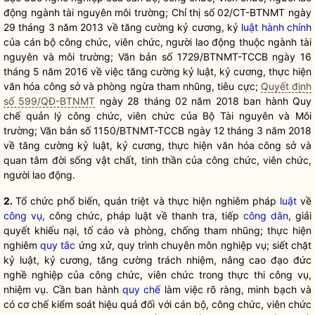
động ngành tài nguyên môi trường; Chỉ thị số 02/CT-BTNMT ngày
29 tháng 3 năm 2013 về tăng cường kỷ cương, kỷ
luật hành chính
của cán bộ công chức, viên chức, người lao động thuộc ngành tài
nguyên và môi trường; Văn bản số 1729/BTNMT-TCCB ngày 16
tháng 5 năm 2016 về việc tăng cường kỷ luật, kỷ cương, thực hiện
văn hóa công sở và phòng ngừa tham nhũng, tiêu cực;
Quyết định
số 599/QĐ-BTNMT
ngày 28 tháng 02 năm 2018 ban hành
Quy
chế
quản lý công chức, viên chức của Bộ Tài nguyên và Môi
trường; Văn bản số 1150/BTNMT-TCCB ngày 12 tháng 3 năm 2018
về tăng cường kỷ luật, kỷ cương, thực hiện văn hóa công sở và
quan tâm đời sống vật chất, tinh thần của công chức, viên chức,
người lao động.
2.
Tổ chức phổ biến, quán triệt và thực hiện nghiêm pháp
luật
về
công vụ
, công chức, pháp
luật
về thanh tra, tiếp
công dân
, giải
quyết khiếu nại, tố cáo và phòng, chống tham nhũng; thực hiện
nghiêm
quy tắc
ứng xử, quy trình chuyên môn nghiệp vụ; siết chặt
kỷ
luật
, kỷ cương, tăng cường trách nhiệm, nâng cao đạo đức
nghề nghiệp của công chức, viên chức trong thực thi
công vụ
,
nhiệm vụ. Cần ban hành
quy chế
làm việc rõ ràng, minh bạch và
có cơ chế kiểm soát hiệu quả đối với cán bộ, công chức, viên chức