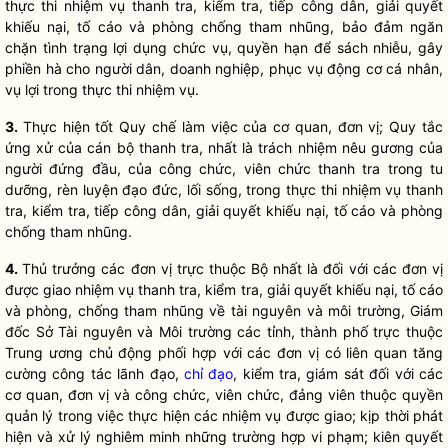
thực thi nhiệm vụ thanh tra, kiểm tra, tiếp
công dân
, giải quyết
khiếu nại, tố cáo và phòng chống tham nhũng, bảo đảm ngăn
chặn tình trạng lợi dụng chức vụ, quyền hạn để sách nhiễu, gây
phiền hà cho người dân, doanh nghiệp, phục vụ động cơ cá nhân,
vụ lợi trong thực thi nhiệm vụ.
3.
Thực hiện tốt
Quy chế
làm việc của cơ quan, đơn vị;
Quy tắc
ứng xử của cán bộ thanh tra, nhất là trách nhiệm nêu gương của
người đứng đầu, của công chức, viên chức thanh tra trong tu
dưỡng, rèn luyện đạo đức, lối sống, trong thực thi nhiệm vụ thanh
tra, kiểm tra, tiếp
công dân
, giải quyết khiếu nại, tố cáo và phòng
chống tham nhũng.
4.
Thủ trưởng các đơn vị trực thuộc Bộ nhất là đối với các đơn vị
được giao nhiệm vụ thanh tra, kiểm tra, giải quyết khiếu nại, tố cáo
và phòng, chống tham nhũng về tài nguyên và môi trường, Giám
đốc Sở Tài nguyên và Môi trường các tỉnh, thành phố trực thuộc
Trung ương chủ động phối hợp với các đơn vị có liên quan tăng
cường
công tác
lãnh đạo,
chỉ đạo
, kiểm tra, giám sát đối với các
cơ quan, đơn vị và công chức, viên chức, đảng viên thuộc quyền
quản lý trong việc thực hiện các nhiệm vụ được giao; kịp thời phát
hiện và xử lý nghiêm minh những trường hợp vi phạm; kiên quyết