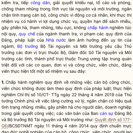
kiểm tra, tiếp
công dân
, giải quyết khiếu nại, tố cáo và phòng,
chống tham nhũng trong lĩnh vực tài nguyên và môi trường, ngăn
chặn tình trạng cán bộ, công chức vì động cơ cá nhân, khi thực thi
nhiệm vụ có hành vi lợi dụng chức vụ, quyền hạn để sách nhiễu,
gây phiền hà, tham nhũng, tiêu cực, không
chấp hành
nghiêm túc
nội quy,
quy chế
của ngành thanh tra, vi phạm các quy định của
Đảng, pháp
luật
của
Nhà nước
làm ảnh hưởng đến uy tín của
ngành,
Bộ trưởng
Bộ Tài nguyên và Môi trường yêu cầu Thủ
trưởng các đơn vị trực thuộc Bộ, Giám đốc Sở Tài nguyên và Môi
trường các tỉnh, thành phố trực thuộc Trung ương tập trung quán
triệt đối với các cơ quan, đơn vị và công chức, viên chức, đảng
viên thực hiện tốt một số nhiệm vụ sau đây:
1.
Chấp hành
nghiêm quy định về những việc cán bộ công chức,
viên chức không được làm theo quy định của pháp luật; thực hiện
nghiêm Chỉ thị số 10/CT- TTg ngày 22 tháng 4 năm 2019 của Thủ
tướng Chính phủ về việc tăng cường xử lý, ngăn chặn có hiệu quả
tình trạng nhũng nhiễu, gây phiền hà cho người dân, doanh nghiệp
trong giải quyết công việc; các văn bản của Ban
cán sự
Đảng Bộ
và
Bộ trưởng
Bộ Tài nguyên và Môi trường như:
Quyết định số 177-
QĐ
/BCSĐTNMT ngày 11 tháng 4 năm 2014 quy định chuẩn mực
đạo đức nghề nghiệp của cán bộ, công chức, viên chức, người lao