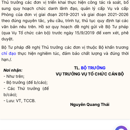
Thủ trưởng các đơn vị triển khai thực hiện
công tác
rà soát, bổ
sung quy hoạch chức danh lãnh đạo, quản lý cấp Vụ và cấp
Phòng của đơn vị giai đoạn 2019-2021 và giai đoạn 2021-2026
theo đúng nguyên tắc, yêu cầu, trình tự, thủ tục quy định tại các
văn bản nêu trên. Hồ sơ quy hoạch đề nghị gửi về Bộ Tư pháp
(qua Vụ Tổ chức cán bộ) trước ngày 15/9/2019 để xem xét, phê
duyệt.
Bộ Tư pháp đề nghị Thủ trưởng các đơn vị thuộc Bộ khẩn trương
chỉ đạo
thực hiện nghiêm túc, đảm bảo chất lượng và đúng thời
hạn./.
TL.
BỘ TRƯỞNG
Nơi nhận:
VỤ TRƯỞNG VỤ TỔ CHỨC CÁN BỘ
- Như trên;
-
Bộ trưởng
(để b/cáo);
- Các Thứ trưởng (để
b/cáo);
- Lưu: VT, TCCB.
Nguyễn Quang Thái