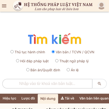

Thủ tục hành chính
Văn bản / TCVN / QCVN
Hỏi đáp pháp luật
Thuật ngữ pháp lý
Bản án/Quyết định
Án lệ

Hiệu lực
Lược đồ
Tải về
Văn bản liên quan
Nội dung