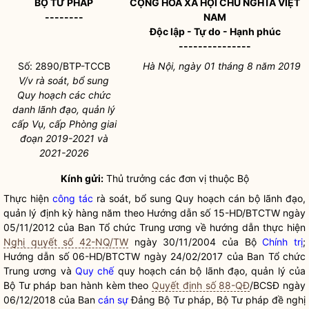
BỘ TƯ PHÁP
CỘNG HÒA XÃ HỘI CHỦ NGHĨA VIỆT
--------
NAM
Độc lập - Tự do - Hạnh phúc
---------------
Số: 2890/BTP-TCCB
Hà Nội, ngày 01 tháng 8 năm 2019
V/v rà soát, bổ sung
Quy hoạch các chức
danh lãnh đạo, quản lý
cấp Vụ, cấp Phòng giai
đoạn 2019-2021 và
2021-2026
Kính gửi:
Thủ trưởng các đơn vị thuộc Bộ
Thực hiện
công tác
rà soát, bổ sung Quy hoạch cán bộ lãnh đạo,
quản lý định kỳ hàng năm theo Hướng dẫn số 15-HD/BTCTW ngày
05/11/2012 của Ban Tổ chức Trung ương về hướng dẫn thực hiện
Nghị quyết số 42-NQ/TW
ngày 30/11/2004 của Bộ
Chính trị
;
Hướng dẫn số 06-HD/BTCTW ngày 24/02/2017 của Ban Tổ chức
Trung ương và
Quy chế
quy hoạch cán bộ lãnh đạo, quản lý của
Bộ Tư pháp ban hành kèm theo
Quyết định số 88-QĐ
/BCSĐ ngày
06/12/2018 của Ban
cán sự
Đảng Bộ Tư pháp, Bộ Tư pháp đề nghị