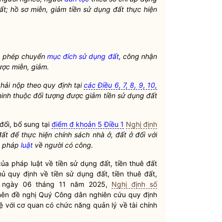
đất; hồ sơ miễn, giảm tiền sử dụng đất thực hiện
o phép chuyển
mục đích sử dụng đất
, công nhận
ược miễn, giảm.
phải nộp theo quy định tại
các Điều 6, 7, 8, 9, 10,
inh thuộc đối tượng được giảm tiền sử dụng đất
đổi, bổ sung tại
điểm đ khoản 5 Điều 1
Nghị định
ất để thực hiện chính sách nhà ở, đất ở đối với
a pháp
luật
về người có công.
 của pháp
luật
về tiền sử dụng đất, tiền thuê đất
 quy định về tiền sử dụng đất, tiền thuê đất,
ngày 06 tháng 11 năm 2025,
Nghị định số
nên đề nghị Quý
Công dân
nghiên cứu quy định
ệ với cơ quan có chức năng quản lý về tài chính