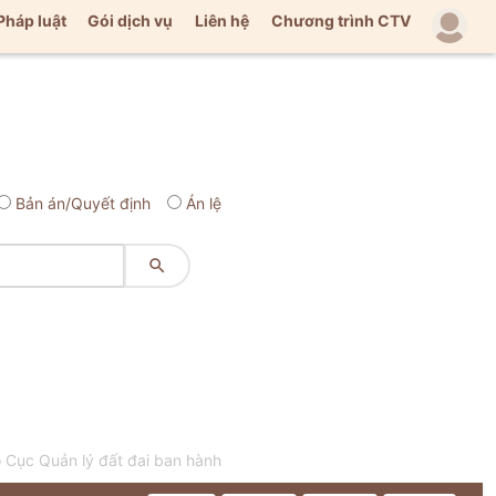
Pháp luật
Gói dịch vụ
Liên hệ
Chương trình CTV
Bản án/Quyết định
Án lệ

 Cục Quản lý đất đai ban hành