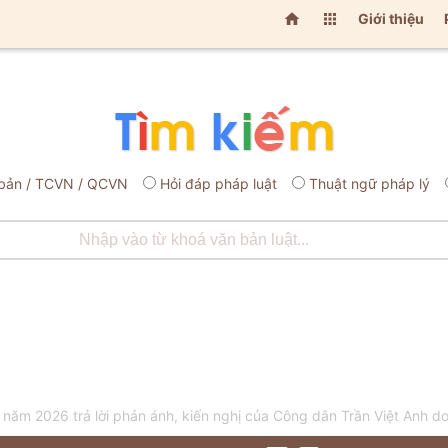


Giới thiệu
bản / TCVN / QCVN
Hỏi đáp pháp luật
Thuật ngữ pháp lý
 2026 trả lời phản ánh, kiến nghị của Công dân Trần Việt Anh do