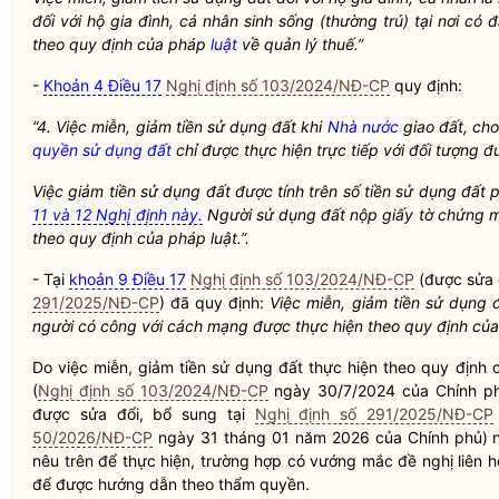
đối với hộ gia đình, cá nhân sinh sống (thường trú) tại nơi có 
theo quy định của pháp
luật
về quản lý thuế.”
-
Khoản 4 Điều 17
Nghị định số 103/2024/NĐ-CP
quy định:
“4. Việc miễn, giảm tiền sử dụng đất khi
Nhà nước
giao đất, ch
quyền sử dụng đất
chỉ được thực hiện trực tiếp với đối tượng đ
Việc giảm tiền sử dụng đất được tính trên số tiền sử dụng đất 
11 và 12 Nghị định này.
Người sử dụng đất nộp giấy tờ chứng m
theo quy định của pháp
luật
.”.
- Tại
khoản 9 Điều 17
Nghị định số 103/2024/NĐ-CP
(được sửa 
291/2025/NĐ-CP
) đã quy định:
Việc miễn, giảm tiền sử dụng đ
người có công với cách mạng được thực hiện theo quy định củ
Do việc miễn, giảm tiền sử dụng đất thực hiện theo quy định
(
Nghị định số 103/2024/NĐ-CP
ngày 30/7/2024 của Chính phủ
được sửa đổi, bổ sung tại
Nghị định số 291/2025/NĐ-CP
50/2026/NĐ-CP
ngày 31 tháng 01 năm 2026 của Chính phủ) 
nêu trên để thực hiện, trường hợp có vướng mắc đề nghị liên h
để được hướng dẫn theo thẩm
quyền
.