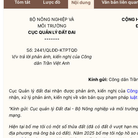
Tóm tắt
Lược đồ
Văn bản liên qua
Nội dung
BỘ NÔNG NGHIỆP VÀ
CỘNG H
MÔI TRƯỜNG
CỤC QUẢN LÝ ĐẤT ĐAI
-------
Số: 2441/QLĐĐ-KTPTQĐ
V/v trả lời phản ánh, kiến nghị của
Công
dân
Trần Việt Anh
Kính gửi:
Công dân
Trần
Cục Quản lý đất đai nhận được phản ánh, kiến nghị của
Công
nhận, xử lý phản ánh, kiến nghị về văn bản quy phạm pháp
luật
“Kính gửi: Cục quản lý Đất đai - Bộ Nông nghiệp và môi trường
mạng.
Hiện tại bố mẹ tôi có một số thửa đất (đã có đất ở vượt hạn m
địa phương mà ông bà có đất). Năm 2025 bố mẹ tôi nộp hồ sơ