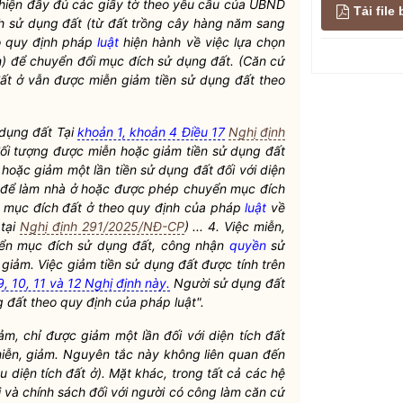
hiện đầy đủ các giấy tờ theo yêu cầu của UBND
Tải fil
h sử dụng đất
(từ đất trồng cây hàng năm sang
o quy định pháp
luật
hiện hành về việc lựa chọn
n) để chuyển đổi
mục đích sử dụng đất
. (Căn cứ
đất ở vẫn được miễn giảm tiền sử dụng đất theo
 dụng đất Tại
khoản 1, khoản 4 Điều 17
Nghị định
đối tượng được miễn hoặc giảm tiền sử dụng đất
hoặc giảm một lần tiền sử dụng đất đối với diện
 để làm nhà ở hoặc được phép chuyển
mục đích
 mục đích đất ở theo quy định của pháp
luật
về
tại
Nghị định 291/2025/NĐ-CP
) ... 4. Việc miễn,
yển
mục đích sử dụng đất
, công nhận
quyền
sử
 giảm. Việc giảm tiền sử dụng đất được tính trên
 9, 10, 11 và 12 Nghị định này.
Người sử dụng đất
g đất theo quy định của pháp
luật
".
m, chỉ được giảm một lần đối với diện tích đất
miễn, giảm. Nguyên tắc này không liên quan đến
diện tích đất ở). Mặt khác, trong tất cả các hệ
i và chính sách đối với người có công làm căn cứ