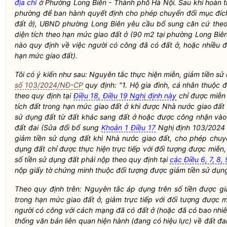
địa chỉ
ở Phường Long Biên - Thành phố Hà Nội. Sau khi hoàn t
phường để ban hành quyết định cho phép chuyển đổi
mục đíc
đất ở), UBND phường Long Biên yêu cầu bổ sung căn cứ the
diện tích theo hạn mức giao đất ở (90 m2 tại phường Long Biê
nào quy định về việc người có công đã có đất ở, hoặc nhiều 
hạn mức giao đất).
Tôi có ý kiến như sau: Nguyên tắc thực hiện miễn, giảm tiền sử
số 103/2024/NĐ-CP
quy định: "1. Hộ gia đình, cá nhân thuộc 
theo quy định tại
Điều 18, Điều 19 Nghị định này
chỉ được miễn 
tích đất trong hạn mức giao đất ở khi được
Nhà nước
giao đất
sử dụng đất
từ đất khác sang đất ở hoặc được công nhận vào
đất đai (Sửa đổi bổ sung
Khoản 1 Điều 17
Nghị định 103/2024 
giảm tiền sử dụng đất khi
Nhà nước
giao đất, cho phép chu
dụng đất chỉ được thực hiện trực tiếp với đối tượng được miễn,
số tiền sử dụng đất phải nộp theo quy định tại
các Điều 6, 7, 8,
nộp giấy tờ chứng minh thuộc đối tượng được giảm tiền sử dụn
Theo quy định trên: Nguyên tắc áp dụng trên số tiền được giả
trong hạn mức giao đất ở, giảm trực tiếp với đối tượng được 
người có công với cách mạng đã có đất ở (hoặc đã có bao nhiêu 
thống văn bản liên quan hiện hành (đang có hiệu lực) về đất đa