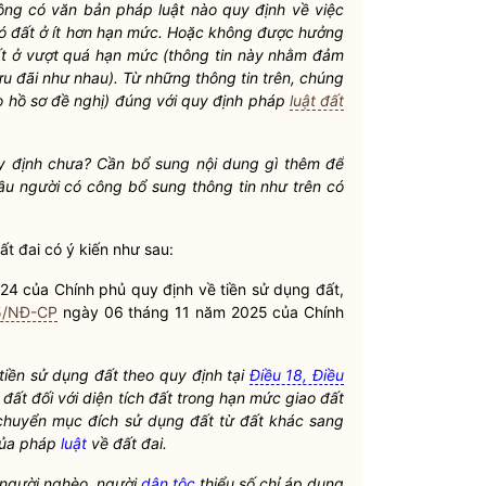
không có văn bản pháp
luật
nào quy định về việc
 có đất ở ít hơn hạn mức. Hoặc không được hưởng
đất ở vượt quá hạn mức (thông tin này nhằm đảm
u đãi như nhau). Từ những thông tin trên, chúng
o hồ sơ đề nghị) đúng với quy định pháp
luật đất
quy định chưa? Cần bổ sung nội dung gì thêm để
u người có công bổ sung thông tin như trên có
ất đai có ý kiến như sau:
4 của Chính phủ quy định về tiền sử dụng đất,
25/NĐ-CP
ngày 06 tháng 11 năm 2025 của Chính
tiền sử dụng đất theo quy định tại
Điều 18, Điều
đất đối với diện tích đất trong hạn mức giao đất
 chuyển
mục đích sử dụng đất
từ đất khác sang
của pháp
luật
về đất đai.
à người nghèo, người
dân tộc
thiểu số chỉ áp dụng