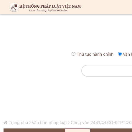
Thủ tục hành chính
Văn 
Trang chủ
Văn bản pháp luật
Công văn 2441/QLĐĐ-KTPTQĐ năm