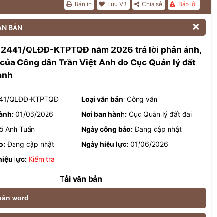
Bản in
Lưu VB
Chia sẻ
Báo lỗi

ĂN BẢN
 2441/QLĐĐ-KTPTQĐ năm 2026 trả lời phản ánh,
 của Công dân Trần Việt Anh do Cục Quản lý đất
ành
41/QLĐĐ-KTPTQĐ
Loại văn bản:
Công văn
ành:
01/06/2026
Nơi ban hành:
Cục Quản lý đất đai
õ Anh Tuấn
Ngày công báo:
Đang cập nhật
o:
Đang cập nhật
Ngày hiệu lực:
01/06/2026
hiệu lực:
Kiểm tra
Tải văn bản
 bản word