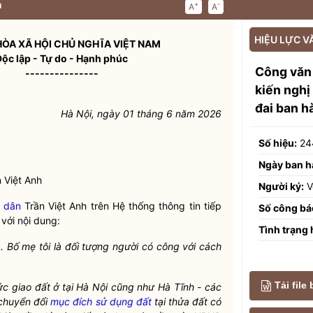
n
+
-
A
A
HIỆU LỰC V
ÒA XÃ HỘI CHỦ NGHĨA VIỆT NAM
Độc lập - Tự do - Hạnh phúc
Công văn
---------------
kiến nghị
đai ban h
Hà Nội, ngày 01 tháng 6 năm 2026
Số hiệu:
24
Ngày ban h
 Việt Anh
Người ký:
V
 dân
Trần Việt Anh trên Hệ thống thông tin tiếp
Số công bá
với nội dung:
Tình trạng 
. Bố mẹ tôi là đối tượng người có công với cách
Tải file
ức giao đất ở tại Hà Nội cũng như Hà Tĩnh - các
 chuyển đổi
mục đích sử dụng đất
tại thửa đất có