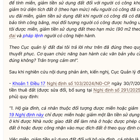
để tính miễn, giảm tiền sử dụng đất đối với người có công 
giảm trừ diện tích đất ở (theo hạn mức) nếu người có công đã
ưu đãi miễn, giảm tiền sử dụng đất khi người có công đã có 
bảo tính công bằng, mọi đối tượng người có công được hưởng ư
tôi được miễn, giảm tiền sử dụng đất theo hạn mức (90 m2 the
đai
và
pháp lệnh
người có công hiện hành.
Theo Cục quản lý đất đai tôi trả lời như trên đã đúng theo 
thuyết phục. Cơ quan chức năng ban hành các văn bản yêu cầ
đúng không? Trân trọng cảm ơn!”.
Sau khi nghiên cứu nội dung phản ánh, kiến nghị, Cục Quản lý đ
-
Khoản 1 Điều 17
Nghị định số 103/2024/NĐ-CP
ngày 30/7/202
tiền thuê đất (được sửa đổi, bổ sung tại
Nghị định số 291/20
phủ) quy định:
“1. Hộ gia đình, cá nhân thuộc đối tượng được miễn hoặc giảm 
19 Nghị định này
chỉ được miễn hoặc giảm một lần tiền sử dụng 
ở khi được
Nhà nước
giao đất để làm nhà ở hoặc được phép
đất ở hoặc được công nhận vào mục đích đất ở theo quy định 
Việc miễn, giảm tiền sử dụng đất đối với hộ gia đình, cá nhân l