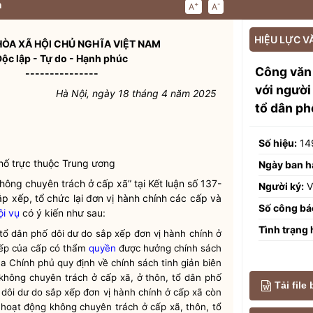
n
+
-
A
A
HIỆU LỰC V
ÒA XÃ HỘI CHỦ NGHĨA VIỆT NAM
Độc lập - Tự do - Hạnh phúc
Công văn
---------------
với người
Hà Nội, ngày 18 tháng 4 năm 2025
tổ dân ph
Số hiệu:
14
hố trực thuộc Trung ương
Ngày ban h
ông chuyên trách ở cấp xã” tại Kết luận số 137-
Người ký:
V
ắp xếp, tổ chức lại đơn vị hành chính các cấp và
Số công bá
i vụ
có ý kiến như sau:
Tình trạng 
tổ dân phố dôi dư do sắp xếp đơn vị hành chính ở
 xếp của cấp có thẩm
quyền
được hưởng chính sách
 Chính phủ quy định về chính sách tinh giản biên
không chuyên trách ở cấp xã, ở thôn, tổ dân phố
Tải file
 dôi dư do sắp xếp đơn vị hành chính ở cấp xã còn
ời hoạt động không chuyên trách ở cấp xã, thôn, tổ