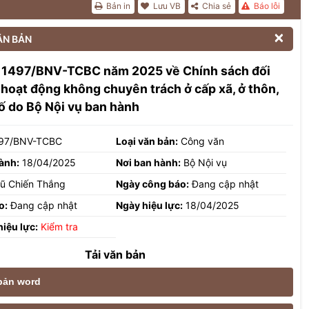
Bản in
Lưu VB
Chia sẻ
Báo lỗi

ĂN BẢN
 1497/BNV-TCBC năm 2025 về Chính sách đối
 hoạt động không chuyên trách ở cấp xã, ở thôn,
ố do Bộ Nội vụ ban hành
97/BNV-TCBC
Loại văn bản:
Công văn
ành:
18/04/2025
Nơi ban hành:
Bộ Nội vụ
ũ Chiến Thắng
Ngày công báo:
Đang cập nhật
o:
Đang cập nhật
Ngày hiệu lực:
18/04/2025
hiệu lực:
Kiểm tra
Tải văn bản
 bản word