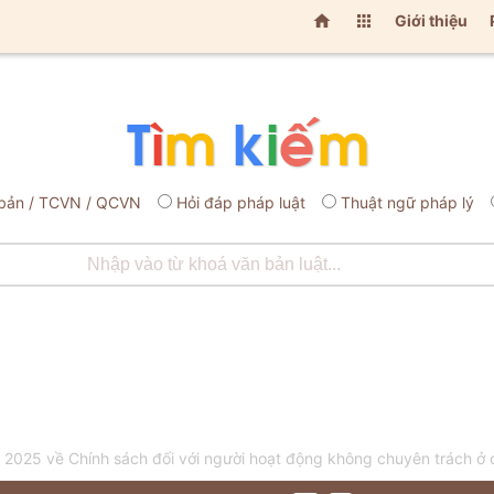


Giới thiệu
bản / TCVN / QCVN
Hỏi đáp pháp luật
Thuật ngữ pháp lý
25 về Chính sách đối với người hoạt động không chuyên trách ở cấ