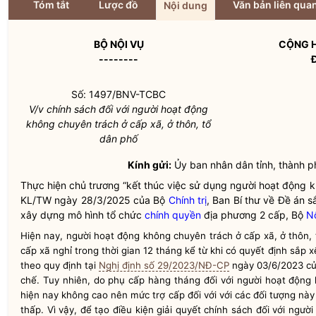
Tóm tắt
Lược đồ
Văn bản liên qua
Nội dung
BỘ
NỘI VỤ
CỘNG H
--------
Số: 1497/BNV-TCBC
V/v chính sách đối với người hoạt động
không chuyên trách ở cấp xã, ở thôn, tổ
dân phố
Kính gửi:
Ủy ban nhân dân tỉnh, thành p
Thực hiện chủ trương “kết thúc việc sử dụng người hoạt động kh
KL/TW ngày 28/3/2025 của Bộ
Chính trị
, Ban Bí thư về Đề án s
xây dựng mô hình tổ chức
chính quyền
địa phương 2 cấp, Bộ
Nộ
Hiện nay, người hoạt động không chuyên trách ở cấp xã, ở thôn, 
cấp xã nghỉ trong thời gian 12 tháng kể từ khi có quyết định sắp
theo quy định tại
Nghị định số 29/2023/NĐ-CP
ngày 03/6/2023 của
chế. Tuy nhiên, do phụ cấp hàng tháng đối với người hoạt động 
hiện nay không cao nên mức trợ cấp đối với với các đối tượng này
thấp. Vì vậy, để tạo điều kiện giải quyết chính sách đối với ngư