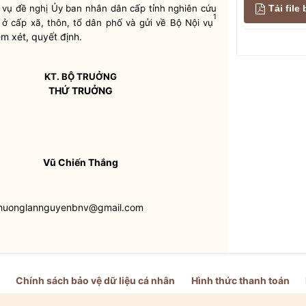
Tải fil
 vụ
đề nghị Ủy ban nhân dân cấp tỉnh nghiên cứu
1
 ở cấp xã, thôn, tổ dân phố và gửi về Bộ
Nội vụ
m xét, quyết định.
KT. BỘ TRUỞNG
THỨ TRUỞNG
Vũ Chiến Thắng
 phuonglannguyenbnv@gmail.com
Chính sách bảo vệ dữ liệu cá nhân
Hình thức thanh toán