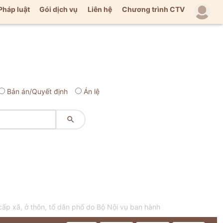
Pháp luật
Gói dịch vụ
Liên hệ
Chương trình CTV
Bản án/Quyết định
Án lệ

p xã, ở thôn, tổ dân phố do Bộ Nội vụ ban hành